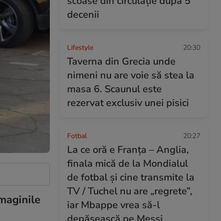
scoase din circulație după 5
decenii
Lifestyle
20:30
Taverna din Grecia unde
nimeni nu are voie să stea la
masa 6. Scaunul este
rezervat exclusiv unei pisici
Fotbal
20:27
La ce oră e Franța – Anglia,
finala mică de la Mondialul
de fotbal și cine transmite la
TV / Tuchel nu are „regrete”,
imaginile
iar Mbappe vrea să-l
depășească pe Messi