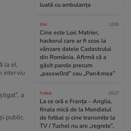
luată cu ambulanța
Ştiri
12:00
Cine este Loic Matrier,
hackerul care ar fi scos la
vânzare datele Cadastrului
din România. Afirmă că a
 la el,
găsit parole precum
n interviu
„passw0rd” sau „Pan4:mea”
Fotbal
20:27
tigat”, a
La ce oră e Franța – Anglia,
finala mică de la Mondialul
și public.
de fotbal și cine transmite la
TV / Tuchel nu are „regrete”,