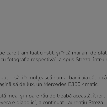
care l-am luat cinstit, și încă mai am de plată
 cu fotografia respectivă”, a spus Streza într-u
gat… să-i înmulțească numai banii aia cât o câș
mașină să de lux, un Mercedes E350 4matic.
ță mea, și-i pare rău de treabă această, îl iert 
vera e diabolic”, a continuat Laurențiu Streza.