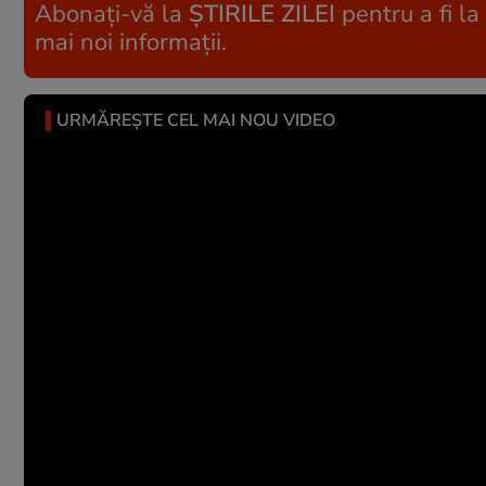
Abonați-vă la
ȘTIRILE ZILEI
pentru a fi la
mai noi informații.
URMĂREȘTE CEL MAI NOU VIDEO