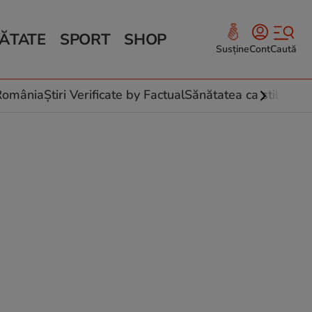
ĂTATE
SPORT
SHOP
Susține
Cont
Caută
Sănătate și Fitness
ce
 culinare
-România
Știri Verificate by Factual
Sănătatea ca stil de vi
 și legume
rea plantelor