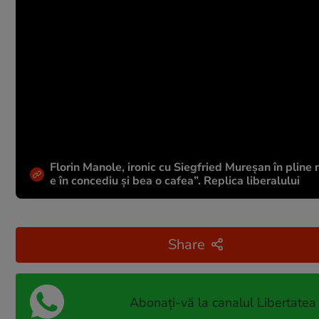
Florin Manole, ironic cu Siegfried Mureșan în pline n
e în concediu și bea o cafea”. Replica liberalului
Share
Abonați-vă la canalul Libertatea