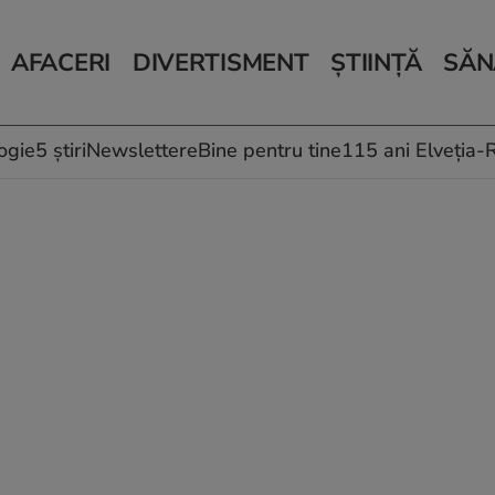
AFACERI
DIVERTISMENT
ȘTIINȚĂ
SĂN
Bani și Afaceri
Monden
Știri Știință
Știri 
Auto
Horoscop
Schimbări climati
Relații
Locuri de muncă
Muzică și Filme
Rețete
ogie
5 știri
Newslettere
Bine pentru tine
115 ani Elveția
Imobiliare.ro
Vacanțe și Cultură
Fructe
eJobs.ro
Îngriji