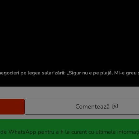
egocieri pe legea salarizării: „Sigur nu e pe plajă. Mi-e greu 
Comentează
 de WhatsApp pentru a fi la curent cu ultimele informați