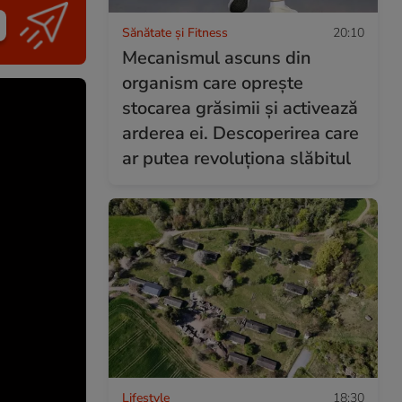
Sănătate și Fitness
20:10
Mecanismul ascuns din
organism care oprește
stocarea grăsimii și activează
arderea ei. Descoperirea care
ar putea revoluționa slăbitul
Lifestyle
18:30