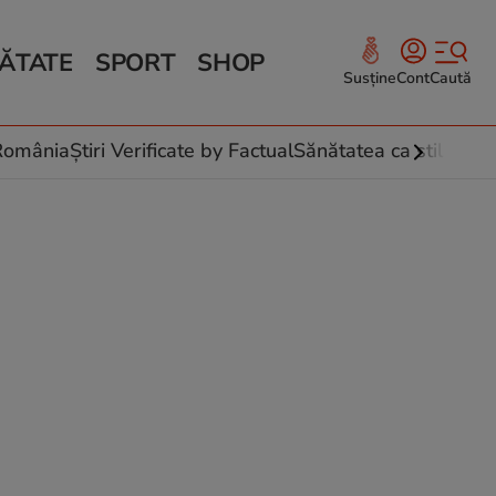
ĂTATE
SPORT
SHOP
Susține
Cont
Caută
Sănătate și Fitness
ce
 culinare
-România
Știri Verificate by Factual
Sănătatea ca stil de vi
 și legume
rea plantelor