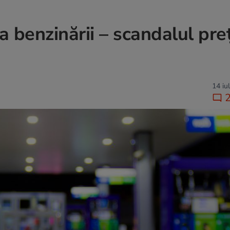
a benzinării – scandalul preț
14 iu
2