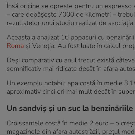
Însă oricine se oprește pentru un espresso s
– care depășește 7000 de kilometri – trebui
rezultatelor unui studiu realizat de asociaț
Aceasta a analizat 16 popasuri cu benzinării
Roma
și Veneția. Au fost luate în calcul pre
Deși comparativ cu anul trecut există câtev
semnificativ mai ridicate decât în afara autos
Un exemplu notabil: apa costă în medie 3,18 
aproximativ cinci ori mai mult decât în super
Un sandviș și un suc la benzinăriile d
Croissantele costă în medie 2 euro – o creș
magazinele din afara autostrăzii, prețul me