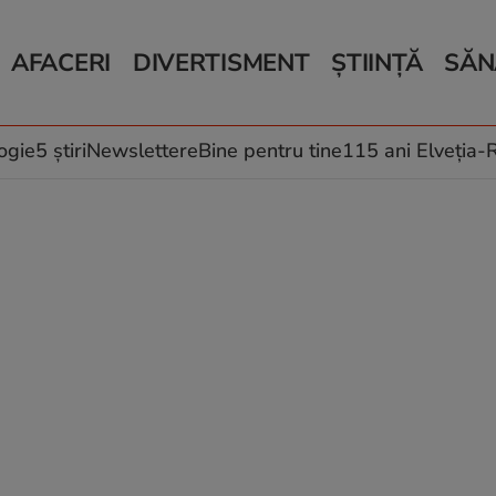
AFACERI
DIVERTISMENT
ȘTIINȚĂ
SĂN
Bani și Afaceri
Monden
Știri Știință
Știri 
Auto
Horoscop
Schimbări climati
Relații
Locuri de muncă
Muzică și Filme
Rețete
ogie
5 știri
Newslettere
Bine pentru tine
115 ani Elveția
Imobiliare.ro
Vacanțe și Cultură
Fructe
eJobs.ro
Îngriji