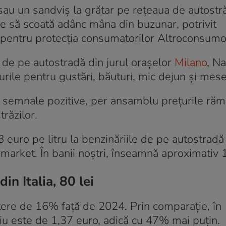
au un sandviș la grătar pe rețeaua de autostrăzi
e să scoată adânc mâna din buzunar, potrivit
ia pentru protecția consumatorilor Altroconsumo
 de pe autostradă din jurul orașelor
Milano
, Na
țurile pentru gustări, băuturi, mic dejun și mes
a semnale pozitive, per ansamblu prețurile ră
trăzilor.
euro pe litru la benzinăriile de pe autostradă
market. În banii noștri, înseamnă aproximativ 1
in Italia, 80 lei
tere de 16% față de 2024. Prin comparație, în
diu este de 1,37 euro, adică cu 47% mai puțin.