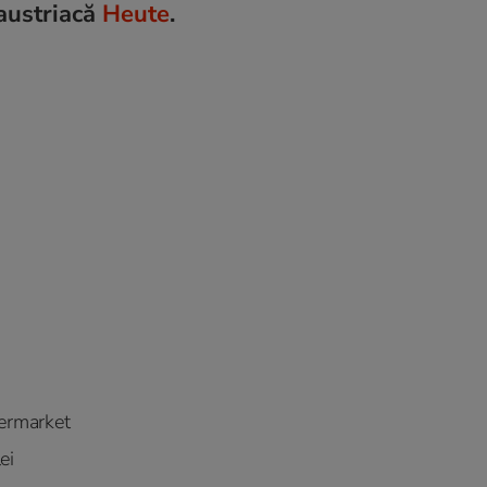
 austriacă
Heute
.
permarket
ei