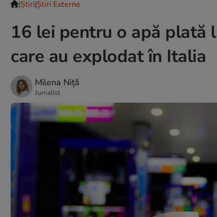
|
Ştiri
|
Știri Externe
16 lei pentru o apă plată l
care au explodat în Italia
Milena Niță
Jurnalist