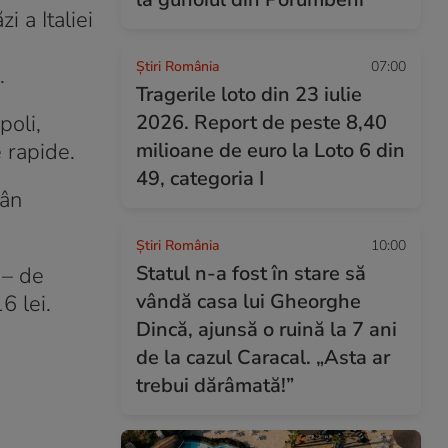
 a Italiei
Știri România
07:00
.
Tragerile loto din 23 iulie
poli,
2026. Report de peste 8,40
e rapide.
milioane de euro la Loto 6 din
49, categoria I
mân
Știri România
10:00
Statul n-a fost în stare să
 – de
vândă casa lui Gheorghe
6 lei.
Dincă, ajunsă o ruină la 7 ani
de la cazul Caracal. „Asta ar
trebui dărâmată!”