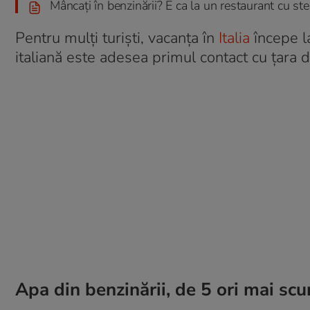
Mâncați în benzinării? E ca la un restaurant cu ste
Pentru mulți turiști, vacanța în
Italia
începe la
italiană este adesea primul contact cu țara d
Apa din benzinării, de 5 ori mai s