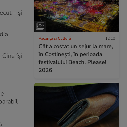
ecut – și
dia
Vacanțe și Cultură
12:10
Cât a costat un sejur la mare,
în Costinești, în perioada
 Cine își
festivalului Beach, Please!
2026
de
parabil
,