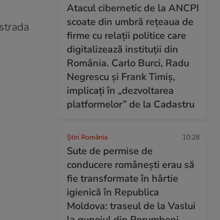
Atacul cibernetic de la ANCPI
scoate din umbră rețeaua de
ostrada
firme cu relații politice care
digitalizează instituții din
România. Carlo Burci, Radu
Negrescu și Frank Timiș,
implicați în „dezvoltarea
platformelor” de la Cadastru
Știri România
10:28
Sute de permise de
conducere românești erau să
fie transformate în hârtie
igienică în Republica
Moldova: traseul de la Vaslui
la gunoiul din Porumbeni