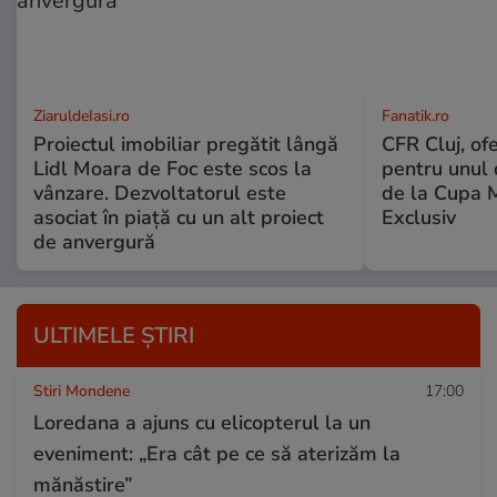
ZiaruldeIasi.ro
Fanatik.ro
Proiectul imobiliar pregătit lângă
CFR Cluj, of
Lidl Moara de Foc este scos la
pentru unul d
vânzare. Dezvoltatorul este
de la Cupa 
asociat în piață cu un alt proiect
Exclusiv
de anvergură
ULTIMELE ȘTIRI
Stiri Mondene
17:00
Loredana a ajuns cu elicopterul la un
eveniment: „Era cât pe ce să aterizăm la
mănăstire”