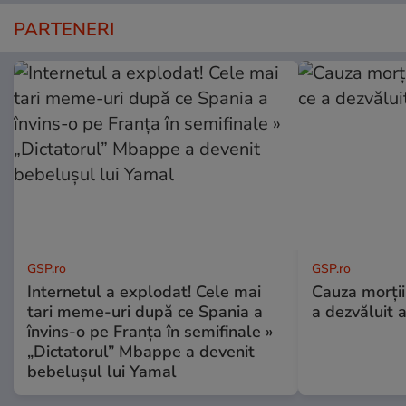
PARTENERI
GSP.ro
GSP.ro
Internetul a explodat! Cele mai
Cauza morții
tari meme-uri după ce Spania a
a dezvăluit 
învins-o pe Franța în semifinale »
„Dictatorul” Mbappe a devenit
bebelușul lui Yamal