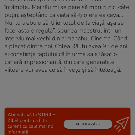
întâmpla…Mai rău mi se pare să mori zilnic, câte
puţin, aşteptând ca viaţa să-ţi ofere ea ceva…
Nu, tu trebuie să-ţi iei totul de la viaţă, aşa se
face, asta e regula”, spunea maestrul într-un
interviu mai vechi din almanahul Cinema. Când
a plecat dintre noi, Colea Răutu avea 95 de ani
şi conştiinţa faptului că în urma sa a lăsat o
carieră impresionantă, din care generaţiile
viitoare vor avea ce să înveţe şi să înţeleagă.
Abonați-vă la
ȘTIRILE
ZILEI
pentru a fi la
ABONEAZĂ-TE
curent cu cele mai noi
informații.