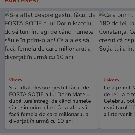
PARTENERI
Viva.ro
Unica.ro
S-a aflat despre gestul făcut de
Ce a primit
FOSTA SOȚIE a lui Dorin Mateiu,
de lei, la o 
după luni întregi de când numele
Celebrul poli
său e în prim-plan! Ce a ales să
ospătarul îi 
facă femeia de care milionarul a
a intervenit
divorțat în urmă cu 10 ani