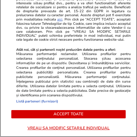
interesele si/sau profilul dvs., pentru a va oferi functionalitati aferente
retelelor de socializare si pentru a analiza traficul pe website. Beneficiati
de drepturile prevazute de art. 15-22 din GDPR in legatura cu
Când criminalul de război Putin
prelucrarea datelor cu caracter personal. Aceste drepturi pot fi exercitate
prin modalitatea indicata
aici
. Prin click pe “ACCEPT TOATE”, acceptati
va muri, crimele Rusiei vor
folosirea tuturor Tehnologiilor de tip Cookie, care implica inclusiv acceptul
dvs. cu privire la stocarea/accesarea informatiilor de catre Vendor-ii cu
continua
care colaboram. Prin click pe “VREAU SA MODIFIC SETARILE
INDIVIDUAL” puteti schimba preferintele in mod individual, mai putin
cele legate de cookie strict necesare pentru functionarea website-ului.
Atât noi, cât și partenerii noștri prelucrăm datele pentru a oferi:
Măsurarea performanței reclamelor. Utilizarea profilurilor pentru
selectarea conținutului personalizat. Stocarea și/sau accesarea
Opinii
14 iul.
informațiilor de pe un dispozitiv. Dezvoltarea și îmbunătățirea serviciilor.
Crearea profilurilor de conținut personalizat. Utilizarea profilurilor pentru
selectarea publicității personalizate. Crearea profilurilor pentru
Studiu Every Can Counts 2025:
publicitate personalizată. Măsurarea performanței conținutului.
Înțelegerea publicului prin statistici sau combinații de date din surse
Bunicii și părinții reciclează,
diferite. Utilizarea datelor limitate pentru a selecta conținutul. Utilizarea
tinerii protestează. Ce lipsește
de date limitate pentru a selecta publicitatea. Date precise de geolocație
și identificarea prin scanarea dispozitivului.
între cele două?
Listă parteneri (furnizori)
ACCEPT TOATE
Opinii
14 iul.
VREAU SA MODIFIC SETARILE INDIVIDUAL