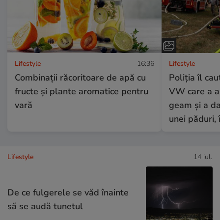
Lifestyle
16:36
Lifestyle
Combinaţii răcoritoare de apă cu
Poliția îl ca
fructe şi plante aromatice pentru
VW care a ar
vară
geam și a da
unei păduri, 
Lifestyle
14 iul.
De ce fulgerele se văd înainte
să se audă tunetul