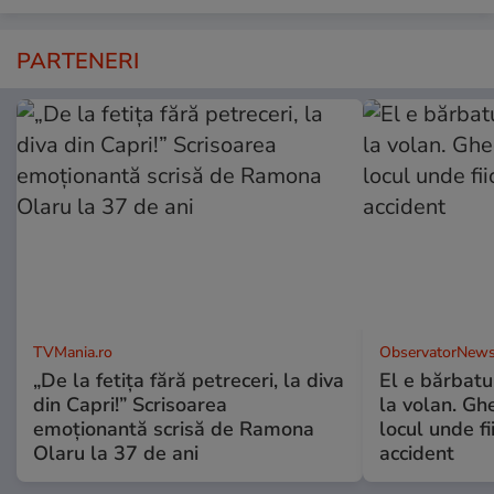
PARTENERI
TVMania.ro
ObservatorNews
„De la fetița fără petreceri, la diva
El e bărbatul
din Capri!” Scrisoarea
la volan. Gh
emoționantă scrisă de Ramona
locul unde fi
Olaru la 37 de ani
accident