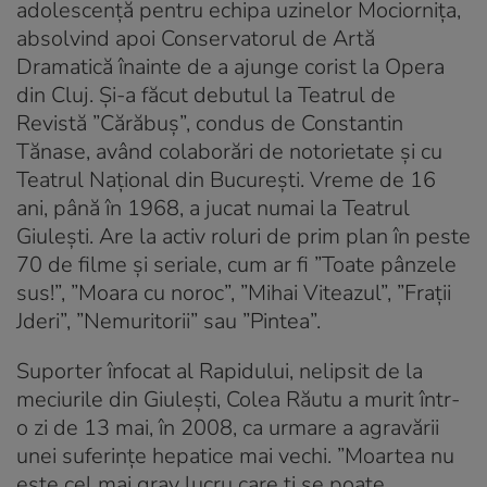
adolescenţă pentru echipa uzinelor Mociorniţa,
absolvind apoi Conservatorul de Artă
Dramatică înainte de a ajunge corist la Opera
din Cluj. Şi-a făcut debutul la Teatrul de
Revistă ”Cărăbuş”, condus de Constantin
Tănase, având colaborări de notorietate şi cu
Teatrul Naţional din Bucureşti. Vreme de 16
ani, până în 1968, a jucat numai la Teatrul
Giuleşti. Are la activ roluri de prim plan în peste
70 de filme şi seriale, cum ar fi ”Toate pânzele
sus!”,
”Moara cu noroc”, ”Mihai Viteazul”, ”Fraţii
Jderi”, ”Nemuritorii” sau ”Pintea”.
Suporter înfocat al Rapidului, nelipsit de la
meciurile din Giuleşti, Colea Răutu a murit într-
o zi de 13 mai, în 2008, ca urmare a agravării
unei suferinţe hepatice mai vechi. ”Moartea nu
este cel mai grav lucru care ţi se poate