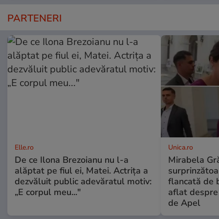
PARTENERI
Elle.ro
Unica.ro
De ce Ilona Brezoianu nu l-a
Mirabela Gră
alăptat pe fiul ei, Matei. Actrița a
surprinzătoar
dezvăluit public adevăratul motiv:
flancată de 
„E corpul meu..."
aflat despre
de Apel