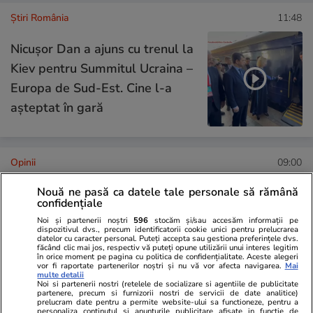
Știri România
11:48
Nicușor Dan a ajuns cu trenul la
Kiev pentru Summitul Ucraina –
Europa de Sud-Est. Cine l-a
așteptat în gară
Opinii
09:00
Nouă ne pasă ca datele tale personale să rămână
Studiile universitare de științe
confidențiale
politice între prea multă teorie
Noi și partenerii noștri
596
stocăm și/sau accesăm informații pe
dispozitivul dvs., precum identificatorii cookie unici pentru prelucrarea
datelor cu caracter personal. Puteți accepta sau gestiona preferințele dvs.
și prea puțină practică
făcând clic mai jos, respectiv vă puteți opune utilizării unui interes legitim
în orice moment pe pagina cu politica de confidențialitate. Aceste alegeri
vor fi raportate partenerilor noștri și nu vă vor afecta navigarea.
Mai
multe detalii
Noi si partenerii nostri (retelele de socializare si agentiile de publicitate
partenere, precum si furnizorii nostri de servicii de date analitice)
prelucram date pentru a permite website-ului sa functioneze, pentru a
Opinii
08:00
personaliza continutul si anunturile publicitare afisate in functie de