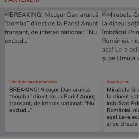
Libertateapentrufemei.ro
Avantaje.ro
BREAKING! Nicușor Dan aruncă
Mirabela Grăd
“bomba” direct de la Paris! Anunț
la dineul so
tranșant, de interes national: “Nu
îmbrăcat Pr
exclud…”
României, ni
așa! Le-a ec
și pe Ursula