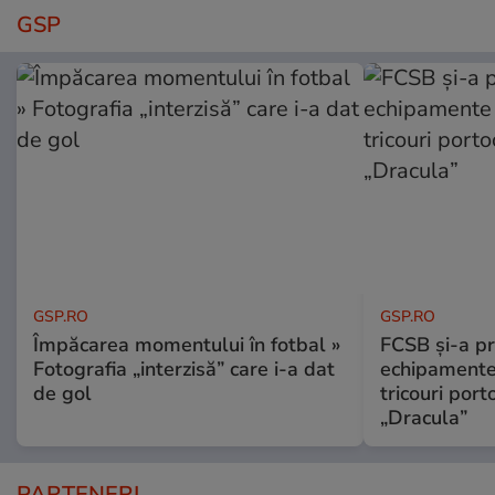
GSP
GSP.RO
GSP.RO
Împăcarea momentului în fotbal »
FCSB și-a pr
Fotografia „interzisă” care i-a dat
echipamente 
de gol
tricouri porto
„Dracula”
PARTENERI