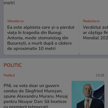
Wowbiz.ro
Redactia.ro
Ea este alpinista care și-a pierdut
Verdictul ast
viața în tragedia din Bucegi.
ar câștiga f
Antonia, medic stomatolog din
Mondial 20
București, a murit după o cădere
de aproximativ 10 metri
POLITIC
Politică
15:28
PNL va vota doar un guvern
condus de Siegfried Mureșan,
spune Alexandru Muraru. Mesaj
pentru Nicușor Dan: Să înceteze
cu premierii tehnocrați