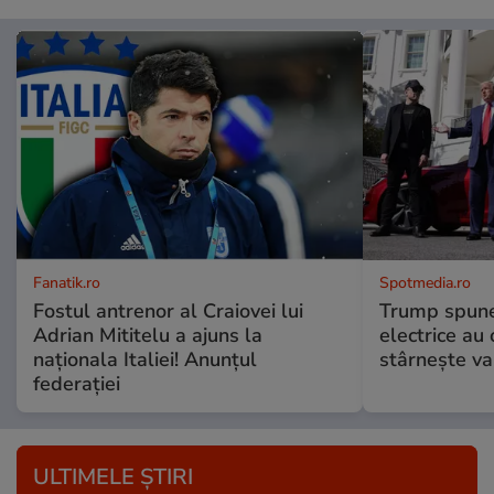
Fanatik.ro
Spotmedia.ro
Fostul antrenor al Craiovei lui
Trump spune 
Adrian Mititelu a ajuns la
electrice au 
naționala Italiei! Anunțul
stârnește val
federației
ULTIMELE ȘTIRI