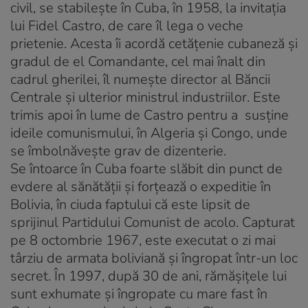
civil, se stabilește în Cuba, în 1958, la invitaţia
lui Fidel Castro, de care îl lega o veche
prietenie. Acesta îi acordă cetăţenie cubaneză și
gradul de el Comandante, cel mai înalt din
cadrul gherilei, îl numește director al Băncii
Centrale și ulterior ministrul industriilor. Este
trimis apoi în lume de Castro pentru a susţine
ideile comunismului, în Algeria și Congo, unde
se îmbolnăvește grav de dizenterie.
Se întoarce în Cuba foarte slăbit din punct de
evdere al sănătăţii și forţează o expeditie în
Bolivia, în ciuda faptului că este lipsit de
sprijinul Partidului Comunist de acolo. Capturat
pe 8 octombrie 1967, este executat o zi mai
târziu de armata boliviană și îngropat într-un loc
secret. În 1997, după 30 de ani, rămășiţele lui
sunt exhumate și îngropate cu mare fast în