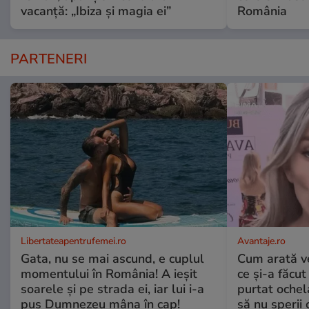
vacanță: „Ibiza și magia ei”
România
PARTENERI
Libertateapentrufemei.ro
Avantaje.ro
Gata, nu se mai ascund, e cuplul
Cum arată v
momentului în România! A ieșit
ce și-a făcut
soarele și pe strada ei, iar lui i-a
purtat ochel
pus Dumnezeu mâna în cap!
să nu sperii c