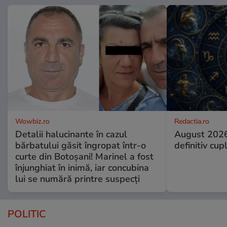
Wowbiz.ro
Redactia.ro
Detalii halucinante în cazul
August 2026
bărbatului găsit îngropat într-o
definitiv cup
curte din Botoșani! Marinel a fost
înjunghiat în inimă, iar concubina
lui se numără printre suspecți
POLITIC