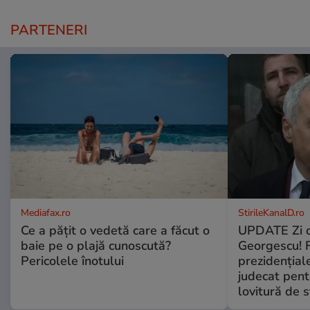
PARTENERI
Mediafax.ro
StirileKanalD.ro
Ce a pățit o vedetă care a făcut o
UPDATE Zi d
baie pe o plajă cunoscută?
Georgescu! F
Pericolele înotului
prezidențiale
judecat pent
lovitură de s