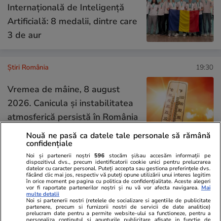
Internațională de Inteligență
Artificială: 8 medalii, dintre care
3 de aur
Știri România
19:30
Vremea de mâine, 8 august
2026. Canicula și instabilitatea
atmosferică persistă în România
și peste weekend
Nouă ne pasă ca datele tale personale să rămână
confidențiale
Noi și partenerii noștri
596
stocăm și/sau accesăm informații pe
dispozitivul dvs., precum identificatorii cookie unici pentru prelucrarea
Opinii
11:00
datelor cu caracter personal. Puteți accepta sau gestiona preferințele dvs.
făcând clic mai jos, respectiv vă puteți opune utilizării unui interes legitim
în orice moment pe pagina cu politica de confidențialitate. Aceste alegeri
vor fi raportate partenerilor noștri și nu vă vor afecta navigarea.
Mai
multe detalii
De ce nu stingem lumina când
Noi si partenerii nostri (retelele de socializare si agentiile de publicitate
partenere, precum si furnizorii nostri de servicii de date analitice)
ne zice Bolojan. Criza Dunării e
prelucram date pentru a permite website-ului sa functioneze, pentru a
personaliza continutul si anunturile publicitare afisate in functie de