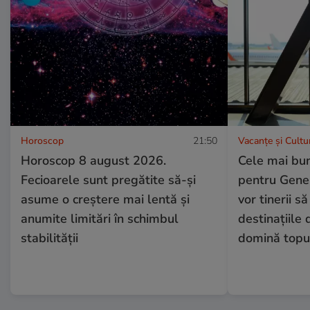
Horoscop
21:50
Vacanțe și Cultu
Horoscop 8 august 2026.
Cele mai bu
Fecioarele sunt pregătite să-și
pentru Gener
asume o creștere mai lentă și
vor tinerii să
anumite limitări în schimbul
destinațiile
stabilității
domină topu