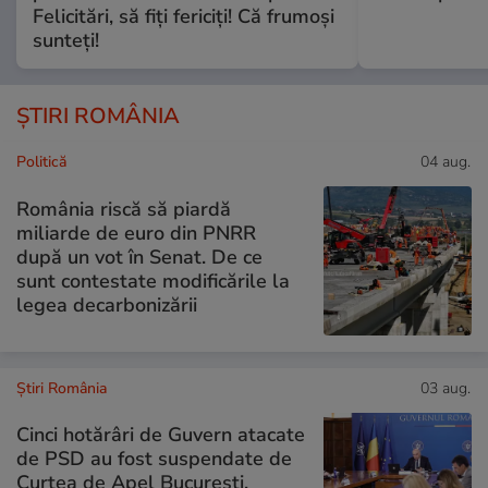
Felicitări, să fiți fericiți! Că frumoși
sunteți!
ȘTIRI ROMÂNIA
Politică
04 aug.
România riscă să piardă
miliarde de euro din PNRR
după un vot în Senat. De ce
sunt contestate modificările la
legea decarbonizării
Știri România
03 aug.
Cinci hotărâri de Guvern atacate
de PSD au fost suspendate de
Curtea de Apel București.