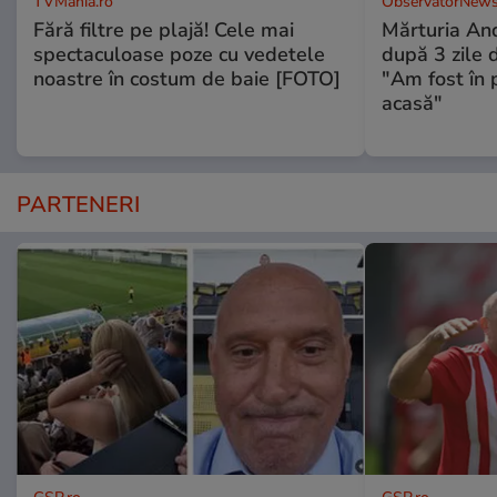
TVMania.ro
ObservatorNews
Fără filtre pe plajă! Cele mai
Mărturia And
spectaculoase poze cu vedetele
după 3 zile d
noastre în costum de baie [FOTO]
"Am fost în p
acasă"
PARTENERI