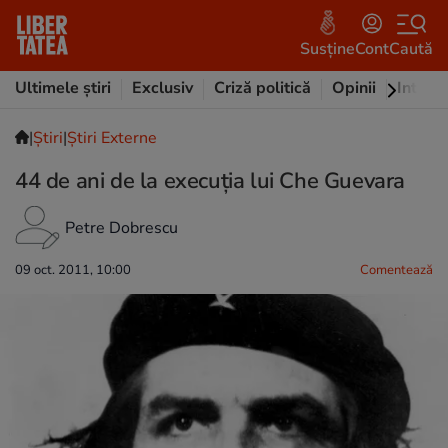
Susține
Cont
Caută
Ultimele știri
Exclusiv
Criză politică
Opinii
Intervi
|
Ştiri
|
Știri Externe
44 de ani de la execuţia lui Che Guevara
Petre Dobrescu
09 oct. 2011, 10:00
Comentează