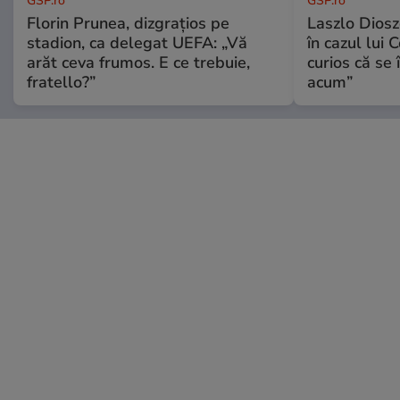
GSP.ro
GSP.ro
Florin Prunea, dizgrațios pe
Laszlo Diosz
stadion, ca delegat UEFA: „Vă
în cazul lui 
arăt ceva frumos. E ce trebuie,
curios că se
fratello?”
acum”