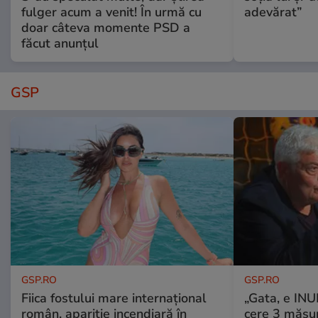
fulger acum a venit! În urmă cu
adevărat”
doar câteva momente PSD a
făcut anunțul
GSP
GSP.RO
GSP.RO
Fiica fostului mare internațional
„Gata, e IN
român, apariție incendiară în
cere 3 măsu