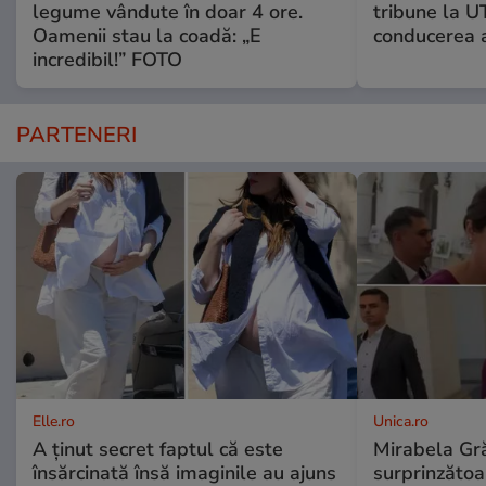
legume vândute în doar 4 ore.
tribune la U
Oamenii stau la coadă: „E
conducerea a
incredibil!” FOTO
PARTENERI
Elle.ro
Unica.ro
A ținut secret faptul că este
Mirabela Gră
însărcinată însă imaginile au ajuns
surprinzătoar