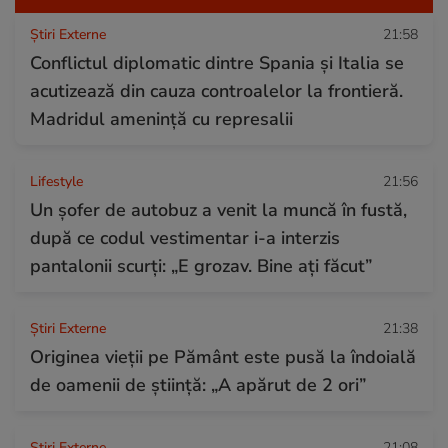
Știri Externe
21:58
Conflictul diplomatic dintre Spania și Italia se
acutizează din cauza controalelor la frontieră.
Madridul amenință cu represalii
Lifestyle
21:56
Un șofer de autobuz a venit la muncă în fustă,
după ce codul vestimentar i-a interzis
pantalonii scurți: „E grozav. Bine ați făcut”
Știri Externe
21:38
Originea vieții pe Pământ este pusă la îndoială
de oamenii de știință: „A apărut de 2 ori”
Știri Externe
21:08