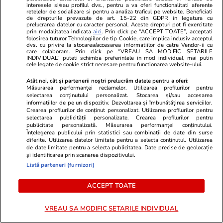
doar un avertisment
interesele si/sau profilul dvs., pentru a va oferi functionalitati aferente
retelelor de socializare si pentru a analiza traficul pe website. Beneficiati
de drepturile prevazute de art. 15-22 din GDPR in legatura cu
prelucrarea datelor cu caracter personal. Aceste drepturi pot fi exercitate
prin modalitatea indicata
aici
. Prin click pe “ACCEPT TOATE”, acceptati
folosirea tuturor Tehnologiilor de tip Cookie, care implica inclusiv acceptul
dvs. cu privire la stocarea/accesarea informatiilor de catre Vendor-ii cu
Opinii
09:00
care colaboram. Prin click pe “VREAU SA MODIFIC SETARILE
INDIVIDUAL” puteti schimba preferintele in mod individual, mai putin
cele legate de cookie strict necesare pentru functionarea website-ului.
Atât noi, cât și partenerii noștri prelucrăm datele pentru a oferi:
Cum supraviețuiești unui șef
Măsurarea performanței reclamelor. Utilizarea profilurilor pentru
selectarea conținutului personalizat. Stocarea și/sau accesarea
prost
informațiilor de pe un dispozitiv. Dezvoltarea și îmbunătățirea serviciilor.
Crearea profilurilor de conținut personalizat. Utilizarea profilurilor pentru
selectarea publicității personalizate. Crearea profilurilor pentru
publicitate personalizată. Măsurarea performanței conținutului.
Înțelegerea publicului prin statistici sau combinații de date din surse
diferite. Utilizarea datelor limitate pentru a selecta conținutul. Utilizarea
de date limitate pentru a selecta publicitatea. Date precise de geolocație
Opinii
08:00
și identificarea prin scanarea dispozitivului.
Listă parteneri (furnizori)
Puține zone economice de
succes, privilegiile de la vârful
ACCEPT TOATE
birocrației și penurie în rest sau
VREAU SA MODIFIC SETARILE INDIVIDUAL
ordinea socială din România de