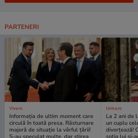
PARTENERI
Viva.ro
Unica.ro
Informația de ultim moment care
La 2 ani de 
circulă în toată presa. Răsturnare
un cuplu ce
majoră de situație la vârful țării!
divorțează! C
S-au speculat multe, dar știrea
soția lui și-