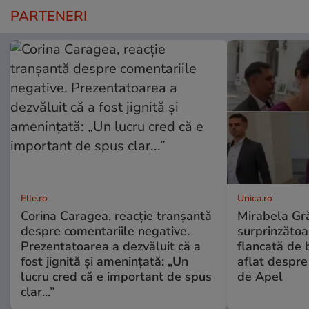
PARTENERI
Elle.ro
Unica.ro
Corina Caragea, reacție tranșantă
Mirabela Gră
despre comentariile negative.
surprinzătoar
Prezentatoarea a dezvăluit că a
flancată de 
fost jignită și amenințată: „Un
aflat despre
lucru cred că e important de spus
de Apel
clar...”