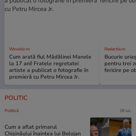
Wowbiz.ro
Redactia.ro
Cum arată fiul Mădălinei Manole
Bucurie uria
la 17 ani! Fratele regretatei
pentru trei z
artiste a publicat o fotografie în
fericire pe o
premieră cu Petru Mircea Jr.
POLITIC
Politică
18 iul.
Cum a aflat primarul
Chișinăului înaintea lui Bolojan