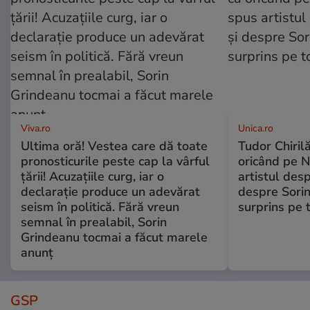
Viva.ro
Unica.ro
Ultima oră! Vestea care dă toate
Tudor Chiril
pronosticurile peste cap la vârful
oricând pe N
țării! Acuzațiile curg, iar o
artistul desp
declarație produce un adevărat
despre Sorin
seism în politică. Fără vreun
surprins pe 
semnal în prealabil, Sorin
Grindeanu tocmai a făcut marele
anunț
GSP