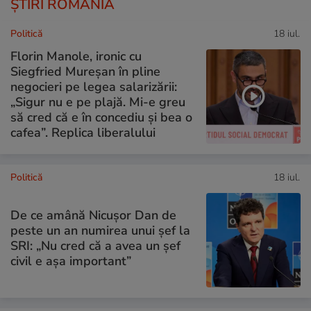
ȘTIRI ROMÂNIA
Politică
18 iul.
Florin Manole, ironic cu
Siegfried Mureșan în pline
negocieri pe legea salarizării:
„Sigur nu e pe plajă. Mi-e greu
să cred că e în concediu și bea o
cafea”. Replica liberalului
Politică
18 iul.
De ce amână Nicușor Dan de
peste un an numirea unui șef la
SRI: „Nu cred că a avea un şef
civil e așa important”