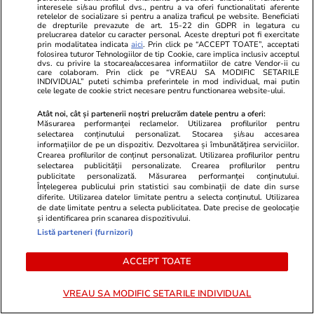
Săgetătorii ar fi bine să
interesele si/sau profilul dvs., pentru a va oferi functionalitati aferente
retelelor de socializare si pentru a analiza traficul pe website. Beneficiati
selecteze activități plăcute,
de drepturile prevazute de art. 15-22 din GDPR in legatura cu
prelucrarea datelor cu caracter personal. Aceste drepturi pot fi exercitate
relaxante, care să îi inspire, ca
prin modalitatea indicata
aici
. Prin click pe “ACCEPT TOATE”, acceptati
folosirea tuturor Tehnologiilor de tip Cookie, care implica inclusiv acceptul
să poată face față provocărilor
dvs. cu privire la stocarea/accesarea informatiilor de catre Vendor-ii cu
care colaboram. Prin click pe “VREAU SA MODIFIC SETARILE
INDIVIDUAL” puteti schimba preferintele in mod individual, mai putin
cele legate de cookie strict necesare pentru functionarea website-ului.
Vacanțe și Cultură
17 iul.
Atât noi, cât și partenerii noștri prelucrăm datele pentru a oferi:
Măsurarea performanței reclamelor. Utilizarea profilurilor pentru
selectarea conținutului personalizat. Stocarea și/sau accesarea
informațiilor de pe un dispozitiv. Dezvoltarea și îmbunătățirea serviciilor.
Ce nume se sărbătoresc de
Crearea profilurilor de conținut personalizat. Utilizarea profilurilor pentru
selectarea publicității personalizate. Crearea profilurilor pentru
Sfântul Ilie. Cui îi spunem La
publicitate personalizată. Măsurarea performanței conținutului.
Înțelegerea publicului prin statistici sau combinații de date din surse
Mulți Ani
diferite. Utilizarea datelor limitate pentru a selecta conținutul. Utilizarea
de date limitate pentru a selecta publicitatea. Date precise de geolocație
și identificarea prin scanarea dispozitivului.
Listă parteneri (furnizori)
Lifestyle
17 iul.
ACCEPT TOATE
VREAU SA MODIFIC SETARILE INDIVIDUAL
Cum păstrăm verdețurile