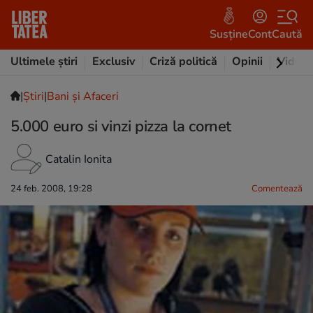
Susține
Cont
Caută
Ultimele știri
Exclusiv
Criză politică
Opinii
Video
|
Ştiri
|
Bani și Afaceri
5.000 euro si vinzi pizza la cornet
Catalin Ionita
24 feb. 2008, 19:28
Comentează