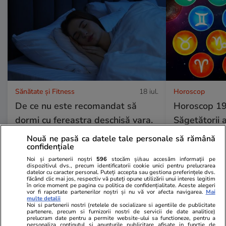
Sănătate și Fitness
18 iul.
Horoscop
De ce nu este recomandat să
Horoscop 19 
dormi cu fereastra deschisă vara.
Săgetătorii a
Ce spun specialiștii
activități pl
Nouă ne pasă ca datele tale personale să rămână
confidențiale
să îi inspire
Noi și partenerii noștri
596
stocăm și/sau accesăm informații pe
provocărilor
dispozitivul dvs., precum identificatorii cookie unici pentru prelucrarea
datelor cu caracter personal. Puteți accepta sau gestiona preferințele dvs.
făcând clic mai jos, respectiv vă puteți opune utilizării unui interes legitim
în orice moment pe pagina cu politica de confidențialitate. Aceste alegeri
vor fi raportate partenerilor noștri și nu vă vor afecta navigarea.
Mai
multe detalii
Horoscop
18 iul.
Noi si partenerii nostri (retelele de socializare si agentiile de publicitate
partenere, precum si furnizorii nostri de servicii de date analitice)
Horoscop 19 iulie 2026.
prelucram date pentru a permite website-ului sa functioneze, pentru a
personaliza continutul si anunturile publicitare afisate in functie de