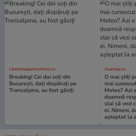
Libertateapentrufemei.ro
Avantaje.ro
Breaking! Cei doi soți din
O mai știți 
București, dați dispăruți pe
mai cunoscu
Transalpina, au fost găsiți
Meteo? Azi e
doamnă respe
stai să vezi 
ei. Nimeni, d
așteptat la 