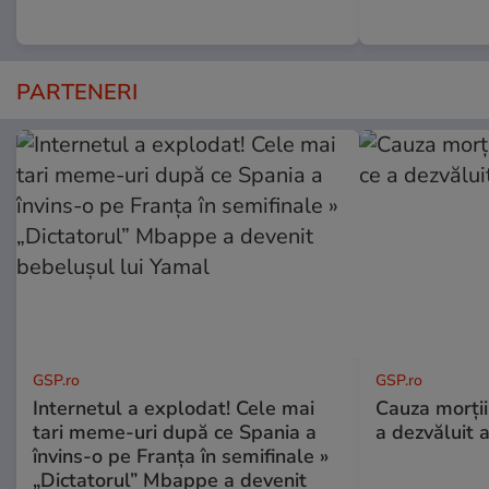
PARTENERI
GSP.ro
GSP.ro
Internetul a explodat! Cele mai
Cauza morții
tari meme-uri după ce Spania a
a dezvăluit 
învins-o pe Franța în semifinale »
„Dictatorul” Mbappe a devenit