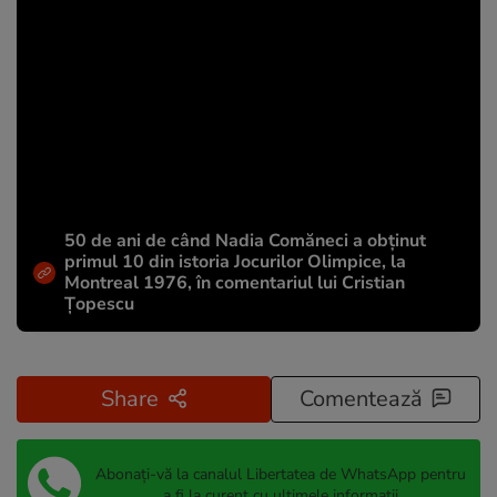
50 de ani de când Nadia Comăneci a obţinut
primul 10 din istoria Jocurilor Olimpice, la
Montreal 1976, în comentariul lui Cristian
Țopescu
Share
Comentează
Abonați-vă la canalul Libertatea de WhatsApp pentru
a fi la curent cu ultimele informații