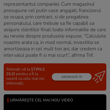
reprezentantul companiei. Cum magazinul
presupune cel putin sase angajati, francizorul
se ocupa, prin contract, si de pregatirea
personalului, care trebuie sa fie capabil sa
asigure clientilor finali toate informatiile de care
au nevoie despre produsele expuse. “Calculele
noastre arata ca, in mod normal, investitia se
amortizeaza in cel mult trei ani, dar credem ca
intervalul poate fi si mai scurt”, afirma Trif.
Abonați-vă la
ȘTIRILE
ZILEI
pentru a fi la
ABONEAZĂ-TE
curent cu cele mai noi
informații.
URMĂREȘTE CEL MAI NOU VIDEO