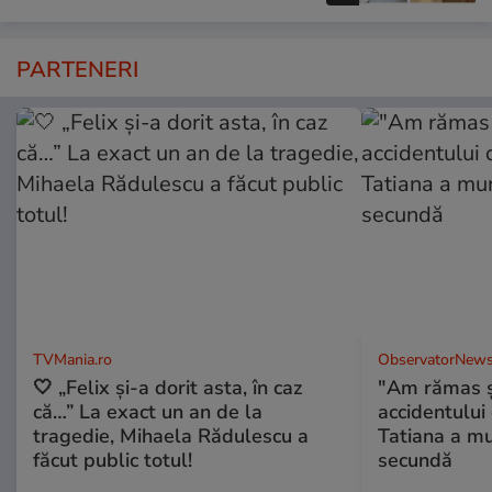
PARTENERI
TVMania.ro
ObservatorNews
🤍 „Felix și-a dorit asta, în caz
"Am rămas şo
că…” La exact un an de la
accidentului 
tragedie, Mihaela Rădulescu a
Tatiana a mur
făcut public totul!
secundă