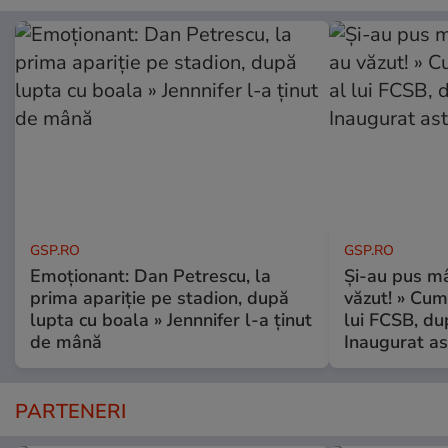
GSP.RO
GSP.RO
Emoționant: Dan Petrescu, la
Și-au pus mâ
prima apariție pe stadion, după
văzut! » Cum
lupta cu boala » Jennnifer l-a ținut
lui FCSB, du
de mână
Inaugurat as
PARTENERI