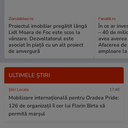
ZiaruldeIasi.ro
Fanatik.ro
Proiectul imobiliar pregătit lângă
În ce ar inv
Lidl Moara de Foc este scos la
– 40 de mili
vânzare. Dezvoltatorul este
avea averea l
asociat în piață cu un alt proiect
Afacerea de 
de anvergură
amploare la 
ULTIMELE ȘTIRI
Știri Locale
17:48
Mobilizare internațională pentru Oradea Pride:
126 de organizații îi cer lui Florin Birta să
permită marșul