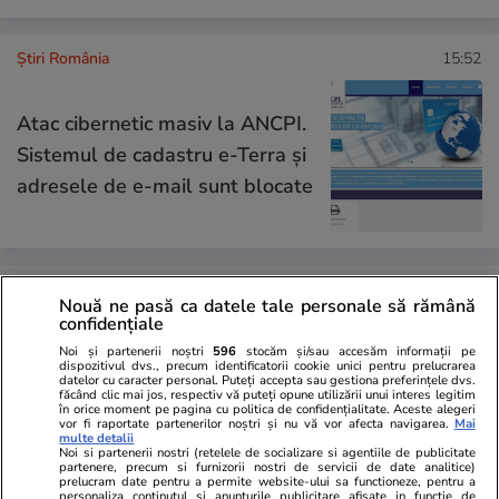
Știri România
15:52
Atac cibernetic masiv la ANCPI.
Sistemul de cadastru e-Terra și
adresele de e-mail sunt blocate
Știri România
14:28
Nouă ne pasă ca datele tale personale să rămână
Seceta blochează Dunărea:
confidențiale
„Situația este dezastruoasă”.
Noi și partenerii noștri
596
stocăm și/sau accesăm informații pe
dispozitivul dvs., precum identificatorii cookie unici pentru prelucrarea
Două nave au eșuat la Corabia,
datelor cu caracter personal. Puteți accepta sau gestiona preferințele dvs.
făcând clic mai jos, respectiv vă puteți opune utilizării unui interes legitim
iar debitul fluviului a ajuns la
în orice moment pe pagina cu politica de confidențialitate. Aceste alegeri
vor fi raportate partenerilor noștri și nu vă vor afecta navigarea.
Mai
multe detalii
cel mai scăzut nivel din ultimii
Noi si partenerii nostri (retelele de socializare si agentiile de publicitate
partenere, precum si furnizorii nostri de servicii de date analitice)
ani
prelucram date pentru a permite website-ului sa functioneze, pentru a
personaliza continutul si anunturile publicitare afisate in functie de