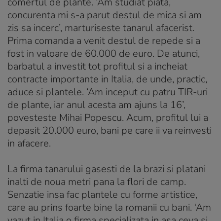
comertul de plante. ‘Am studiat piata,
concurenta mi s-a parut destul de mica si am
zis sa incerc’, marturiseste tanarul afacerist.
Prima comanda a venit destul de repede si a
fost in valoare de 60.000 de euro. De atunci,
barbatul a investit tot profitul si a incheiat
contracte importante in Italia, de unde, practic,
aduce si plantele. ‘Am inceput cu patru TIR-uri
de plante, iar anul acesta am ajuns la 16’,
povesteste Mihai Popescu. Acum, profitul lui a
depasit 20.000 euro, bani pe care ii va reinvesti
in afacere.
La firma tanarului gasesti de la brazi si platani
inalti de noua metri pana la flori de camp.
Senzatie insa fac plantele cu forme artistice,
care au prins foarte bine la romanii cu bani. ‘Am
vazut in Italia o firma specializata in asa ceva si