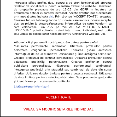
interesele si/sau profilul dvs., pentru a va oferi functionalitati aferente
retelelor de socializare si pentru a analiza traficul pe website. Beneficiati
de drepturile prevazute de art. 15-22 din GDPR in legatura cu
Știri România
11:28
prelucrarea datelor cu caracter personal. Aceste drepturi pot fi exercitate
prin modalitatea indicata
aici
. Prin click pe “ACCEPT TOATE”, acceptati
folosirea tuturor Tehnologiilor de tip Cookie, care implica inclusiv acceptul
Cum va fi vremea în București în
dvs. cu privire la stocarea/accesarea informatiilor de catre Vendor-ii cu
care colaboram. Prin click pe “VREAU SA MODIFIC SETARILE
perioada 15-18 iulie 2026.
INDIVIDUAL” puteti schimba preferintele in mod individual, mai putin
cele legate de cookie strict necesare pentru functionarea website-ului.
Temperaturile urcă până la 35
Atât noi, cât și partenerii noștri prelucrăm datele pentru a oferi:
de grade
Măsurarea performanței reclamelor. Utilizarea profilurilor pentru
selectarea conținutului personalizat. Stocarea și/sau accesarea
informațiilor de pe un dispozitiv. Dezvoltarea și îmbunătățirea serviciilor.
Crearea profilurilor de conținut personalizat. Utilizarea profilurilor pentru
selectarea publicității personalizate. Crearea profilurilor pentru
Opinii
09:00
publicitate personalizată. Măsurarea performanței conținutului.
Înțelegerea publicului prin statistici sau combinații de date din surse
diferite. Utilizarea datelor limitate pentru a selecta conținutul. Utilizarea
de date limitate pentru a selecta publicitatea. Date precise de geolocație
Studiile universitare de științe
și identificarea prin scanarea dispozitivului.
Listă parteneri (furnizori)
politice între prea multă teorie
și prea puțină practică
ACCEPT TOATE
VREAU SA MODIFIC SETARILE INDIVIDUAL