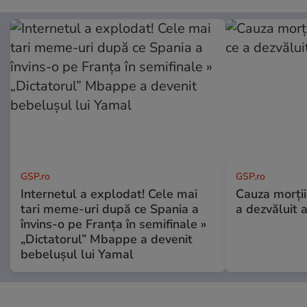
GSP.ro
GSP.ro
Internetul a explodat! Cele mai
Cauza morții
tari meme-uri după ce Spania a
a dezvăluit 
învins-o pe Franța în semifinale »
„Dictatorul” Mbappe a devenit
bebelușul lui Yamal