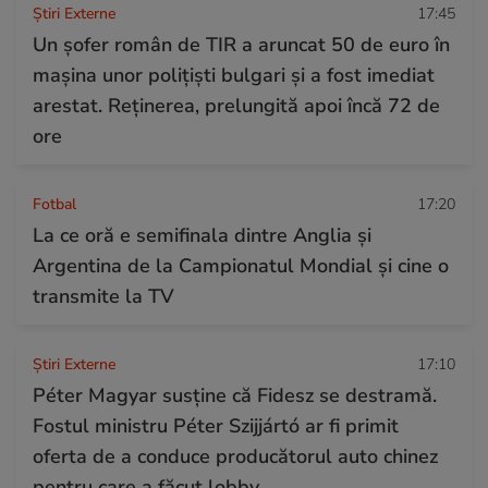
Știri Externe
17:45
Un șofer român de TIR a aruncat 50 de euro în
mașina unor polițiști bulgari și a fost imediat
arestat. Reținerea, prelungită apoi încă 72 de
ore
Fotbal
17:20
La ce oră e semifinala dintre Anglia și
Argentina de la Campionatul Mondial și cine o
transmite la TV
Știri Externe
17:10
Péter Magyar susține că Fidesz se destramă.
Fostul ministru Péter Szijjártó ar fi primit
oferta de a conduce producătorul auto chinez
pentru care a făcut lobby