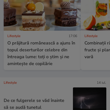
Lifestyle
17:06
Lifestyle
O prăjitură românească a ajuns în
Combinaţii r
topul deserturilor celebre din
fructe şi pl
întreaga lume: toți o știm și ne
vară
amintește de copilărie
Lifestyle
14 iul.
De ce fulgerele se văd înainte
să se audă tunetul