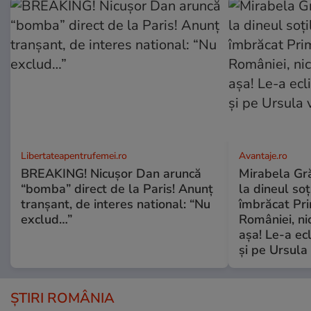
Libertateapentrufemei.ro
Avantaje.ro
BREAKING! Nicușor Dan aruncă
Mirabela Grăd
“bomba” direct de la Paris! Anunț
la dineul so
tranșant, de interes national: “Nu
îmbrăcat Pr
exclud…”
României, ni
așa! Le-a ec
și pe Ursula
ȘTIRI ROMÂNIA