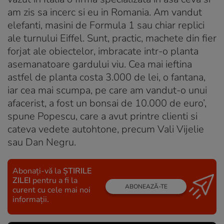
am zis sa incerc si eu in Romania. Am vandut
elefanti, masini de Formula 1 sau chiar replici
ale turnului Eiffel. Sunt, practic, machete din fier
forjat ale obiectelor, imbracate intr-o planta
asemanatoare gardului viu. Cea mai ieftina
astfel de planta costa 3.000 de lei, o fantana,
iar cea mai scumpa, pe care am vandut-o unui
afacerist, a fost un bonsai de 10.000 de euro’,
spune Popescu, care a avut printre clienti si
cateva vedete autohtone, precum Vali Vijelie
sau Dan Negru.
Abonați-vă la
ȘTIRILE
ZILEI
pentru a fi la
ABONEAZĂ-TE
curent cu cele mai noi
informații.