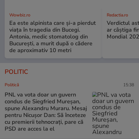
Wowbiz.ro
Redactia.ro
Ea este alpinista care și-a pierdut
Verdictul ast
viața în tragedia din Bucegi.
ar câștiga f
Antonia, medic stomatolog din
Mondial 20
București, a murit după o cădere
de aproximativ 10 metri
POLITIC
Politică
15:38
PNL va vota doar un guvern
condus de Siegfried Mureșan,
spune Alexandru Muraru. Mesaj
pentru Nicușor Dan: Să înceteze
cu premierii tehnocrați, pare că
PSD are acces la el