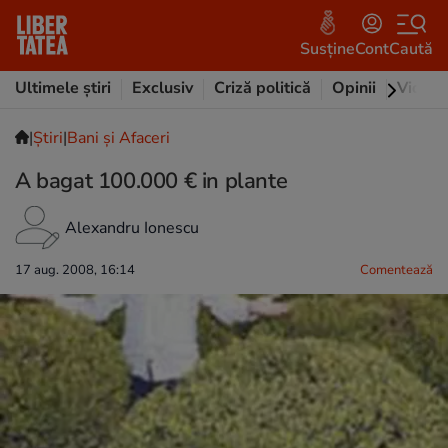
Susține
Cont
Caută
Ultimele știri
Exclusiv
Criză politică
Opinii
Video
|
Ştiri
|
Bani și Afaceri
A bagat 100.000 € in plante
Alexandru Ionescu
17 aug. 2008, 16:14
Comentează