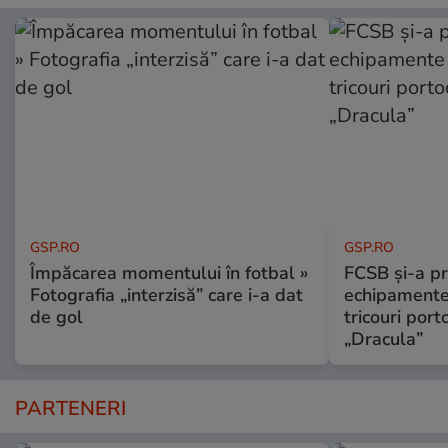
GSP.RO
GSP.RO
Împăcarea momentului în fotbal »
FCSB și-a pr
Fotografia „interzisă” care i-a dat
echipamente 
de gol
tricouri porto
„Dracula”
PARTENERI