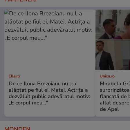
Elle.ro
Unica.ro
De ce Ilona Brezoianu nu l-a
Mirabela Gră
alăptat pe fiul ei, Matei. Actrița a
surprinzătoar
dezvăluit public adevăratul motiv:
flancată de 
„E corpul meu..."
aflat despre
de Apel
MONDEN