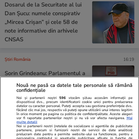
Dosarul de la Securitate al lui
Dan Șucu: numele conspirativ
„Mircea Crișan” și cele 58 de
note informative din arhivele
CNSAS
Știri România
16:19
Sorin Grindeanu: Parlamentul a
salvat 4.000.000.000 de euro
Nouă ne pasă ca datele tale personale să rămână
confidențiale
din PNRR acolo unde Guvernul
Noi și partenerii noștri
596
stocăm și/sau accesăm informații pe
a eșuat
dispozitivul dvs., precum identificatorii cookie unici pentru prelucrarea
datelor cu caracter personal. Puteți accepta sau gestiona preferințele dvs.
făcând clic mai jos, respectiv vă puteți opune utilizării unui interes legitim
în orice moment pe pagina cu politica de confidențialitate. Aceste alegeri
vor fi raportate partenerilor noștri și nu vă vor afecta navigarea.
Mai
multe detalii
Știri România
15:58
Noi si partenerii nostri (retelele de socializare si agentiile de publicitate
partenere, precum si furnizorii nostri de servicii de date analitice)
prelucram date pentru a permite website-ului sa functioneze, pentru a
Blocajul ANCPI îngheață piața
personaliza continutul si anunturile publicitare afisate in functie de