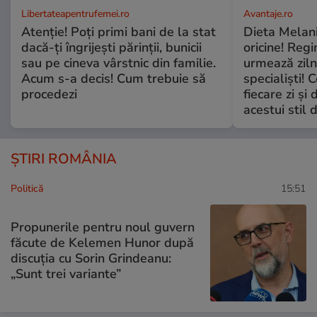
Libertateapentrufemei.ro
Avantaje.ro
Atenție! Poți primi bani de la stat
Dieta Melan
dacă-ți îngrijești părinții, bunicii
oricine! Regi
sau pe cineva vârstnic din familie.
urmează zilni
Acum s-a decis! Cum trebuie să
specialiști! 
procedezi
fiecare zi și 
acestui stil 
ȘTIRI ROMÂNIA
Politică
15:51
Propunerile pentru noul guvern
făcute de Kelemen Hunor după
discuția cu Sorin Grindeanu:
„Sunt trei variante”