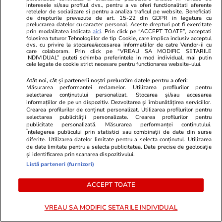
interesele si/sau profilul dvs., pentru a va oferi functionalitati aferente
imobiliară: Ce se întâmplă cu
retelelor de socializare si pentru a analiza traficul pe website. Beneficiati
de drepturile prevazute de art. 15-22 din GDPR in legatura cu
TVA-ul de 9% și tranzacțiile
prelucrarea datelor cu caracter personal. Aceste drepturi pot fi exercitate
prin modalitatea indicata
aici
. Prin click pe “ACCEPT TOATE”, acceptati
aflate în derulare
folosirea tuturor Tehnologiilor de tip Cookie, care implica inclusiv acceptul
dvs. cu privire la stocarea/accesarea informatiilor de catre Vendor-ii cu
care colaboram. Prin click pe “VREAU SA MODIFIC SETARILE
INDIVIDUAL” puteti schimba preferintele in mod individual, mai putin
cele legate de cookie strict necesare pentru functionarea website-ului.
Știri România
14:59
Atât noi, cât și partenerii noștri prelucrăm datele pentru a oferi:
Măsurarea performanței reclamelor. Utilizarea profilurilor pentru
selectarea conținutului personalizat. Stocarea și/sau accesarea
Un impiegat de mișcare de la
informațiilor de pe un dispozitiv. Dezvoltarea și îmbunătățirea serviciilor.
Crearea profilurilor de conținut personalizat. Utilizarea profilurilor pentru
CFR Iași a fost bătut în propriul
selectarea publicității personalizate. Crearea profilurilor pentru
publicitate personalizată. Măsurarea performanței conținutului.
birou cu receptorul telefonului
Înțelegerea publicului prin statistici sau combinații de date din surse
diferite. Utilizarea datelor limitate pentru a selecta conținutul. Utilizarea
fix
de date limitate pentru a selecta publicitatea. Date precise de geolocație
și identificarea prin scanarea dispozitivului.
Listă parteneri (furnizori)
Opinii
09:00
ACCEPT TOATE
VREAU SA MODIFIC SETARILE INDIVIDUAL
Guru C. Georgescu, patima