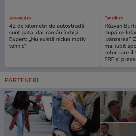
Adevarul.ro
Fanatik.ro
42 de kilometri de autostradă
Răzvan Burle
sunt gata, dar rămân închiși.
după ce Infa
Expert: „Nu există niciun motiv
„vânzarea” C
tehnic”
mai iubit sp
celor care îl
FRF şi preşe
PARTENERI