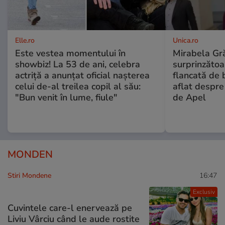
Elle.ro
Unica.ro
Este vestea momentului în
Mirabela Gră
showbiz! La 53 de ani, celebra
surprinzătoar
actriță a anunțat oficial nașterea
flancată de 
celui de-al treilea copil al său:
aflat despre
"Bun venit în lume, fiule"
de Apel
MONDEN
Stiri Mondene
16:47
Exclusiv
Cuvintele care-l enervează pe
Liviu Vârciu când le aude rostite