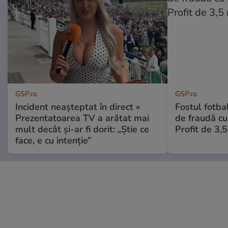
GSP.ro
GSP.ro
Incident neașteptat în direct »
Fostul fotba
Prezentatoarea TV a arătat mai
de fraudă cu 
mult decât și-ar fi dorit: „Știe ce
Profit de 3,
face, e cu intenție”