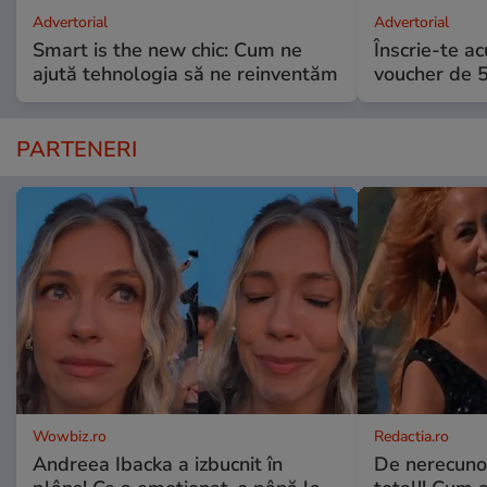
Advertorial
Advertorial
Smart is the new chic: Cum ne
Înscrie-te ac
ajută tehnologia să ne reinventăm
voucher de 5
PARTENERI
Wowbiz.ro
Redactia.ro
Andreea Ibacka a izbucnit în
De nerecunos