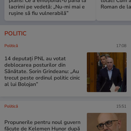
plâns! Ce a emoționat-o până la
total!! Cum 
lacrimi pe vedetă: „Nu-mi mai e
Roman de la 
rușine să fiu vulnerabilă”
POLITIC
Politică
17:08
14 deputaţi PNL au votat
deblocarea posturilor din
Sănătate. Sorin Grindeanu: „Au
trecut peste ordinul politic cinic
al lui Bolojan”
Politică
15:51
Propunerile pentru noul guvern
făcute de Kelemen Hunor după