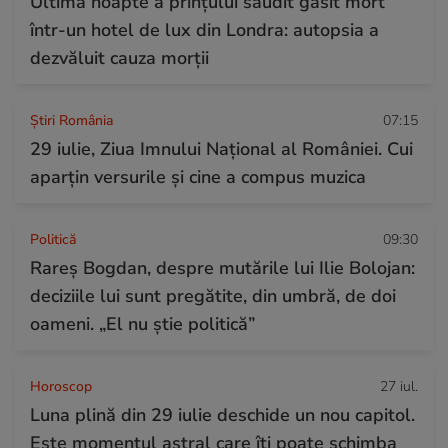
Ultima noapte a prințului saudit găsit mort
într-un hotel de lux din Londra: autopsia a
dezvăluit cauza morții
Știri România
07:15
29 iulie, Ziua Imnului Național al României. Cui
aparțin versurile și cine a compus muzica
Politică
09:30
Rareș Bogdan, despre mutările lui Ilie Bolojan:
deciziile lui sunt pregătite, din umbră, de doi
oameni. „El nu știe politică”
Horoscop
27 iul.
Luna plină din 29 iulie deschide un nou capitol.
Este momentul astral care îți poate schimba