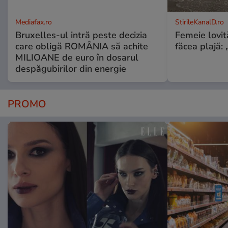
Mediafax.ro
StirileKanalD.ro
Bruxelles-ul intră peste decizia
Femeie lovit
care obligă ROMÂNIA să achite
făcea plajă: „
MILIOANE de euro în dosarul
despăgubirilor din energie
PROMO