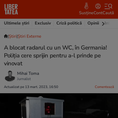
Susține
Cont
Caută
Ultimele știri
Exclusiv
Criză politică
Opinii
Intervi
|
Ştiri
|
Știri Externe
A blocat radarul cu un WC, în Germania!
Poliția cere sprijin pentru a-l prinde pe
vinovat
Mihai Toma
Jurnalist
Actualizat pe 13 mart. 2023, 16:50
Comentează