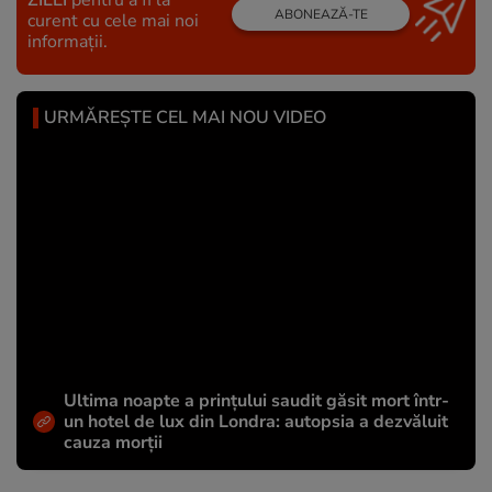
ZILEI
pentru a fi la
ABONEAZĂ-TE
curent cu cele mai noi
informații.
URMĂREȘTE CEL MAI NOU VIDEO
Ultima noapte a prințului saudit găsit mort într-
un hotel de lux din Londra: autopsia a dezvăluit
cauza morții