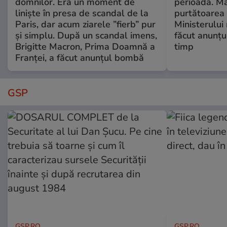
domnilor. Era un moment de
perioadă. Ma
liniște în presa de scandal de la
purtătoarea 
Paris, dar acum ziarele ”fierb” pur
Ministerului
și simplu. După un scandal imens,
făcut anunțu
Brigitte Macron, Prima Doamnă a
timp
Franței, a făcut anunțul bombă
GSP
GSP.RO
GSP.RO