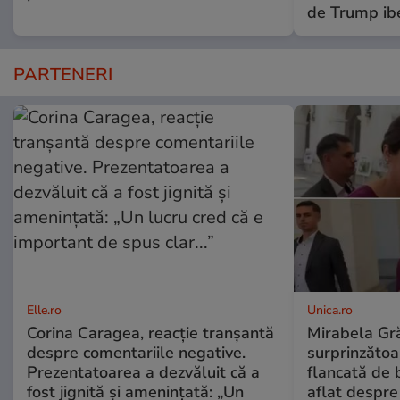
de Trump ibe
PARTENERI
Elle.ro
Unica.ro
Corina Caragea, reacție tranșantă
Mirabela Gră
despre comentariile negative.
surprinzătoar
Prezentatoarea a dezvăluit că a
flancată de 
fost jignită și amenințată: „Un
aflat despre