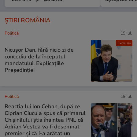
ȘTIRI ROMÂNIA
Politică
19 iul.
Exclusiv
Nicușor Dan, fără nicio zi de
concediu de la începutul
mandatului. Explicațiile
Președinției
Politică
19 iul.
Reacția lui Ion Ceban, după ce
Ciprian Ciucu a spus că primarul
Chișinăului știa înaintea PNL că
Adrian Veștea va fi desemnat
premier și că i-a arătat un