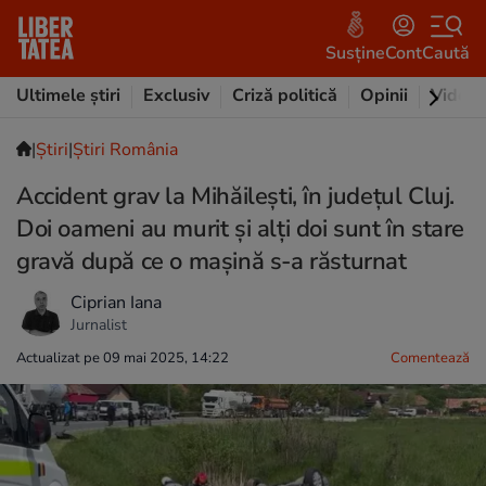
Susține
Cont
Caută
Ultimele știri
Exclusiv
Criză politică
Opinii
Video
|
Ştiri
|
Știri România
Accident grav la Mihăilești, în județul Cluj.
Doi oameni au murit și alți doi sunt în stare
gravă după ce o mașină s-a răsturnat
Ciprian Iana
Jurnalist
Actualizat pe 09 mai 2025, 14:22
Comentează