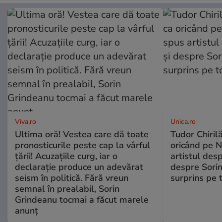
Viva.ro
Unica.ro
Ultima oră! Vestea care dă toate
Tudor Chiril
pronosticurile peste cap la vârful
oricând pe N
țării! Acuzațiile curg, iar o
artistul desp
declarație produce un adevărat
despre Sorin
seism în politică. Fără vreun
surprins pe 
semnal în prealabil, Sorin
Grindeanu tocmai a făcut marele
anunț