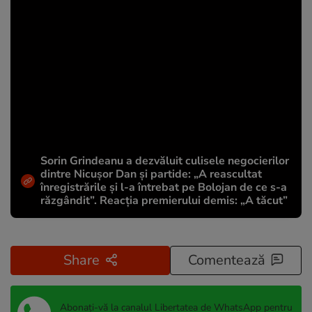
Sorin Grindeanu a dezvăluit culisele negocierilor
dintre Nicușor Dan și partide: „A reascultat
înregistrările și l-a întrebat pe Bolojan de ce s-a
răzgândit”. Reacția premierului demis: „A tăcut”
Share
Comentează
Abonați-vă la canalul Libertatea de WhatsApp pentru