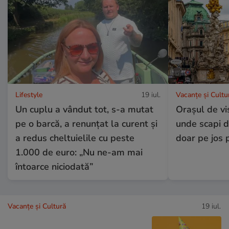
Lifestyle
19 iul.
Vacanțe și Cultu
Un cuplu a vândut tot, s-a mutat
Orașul de vi
pe o barcă, a renunțat la curent și
unde scapi d
a redus cheltuielile cu peste
doar pe jos p
1.000 de euro: „Nu ne-am mai
întoarce niciodată”
Vacanțe și Cultură
19 iul.