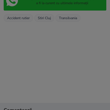
a fi la curent cu ultimele informații
Accident rutier
Stiri Cluj
Transilvania