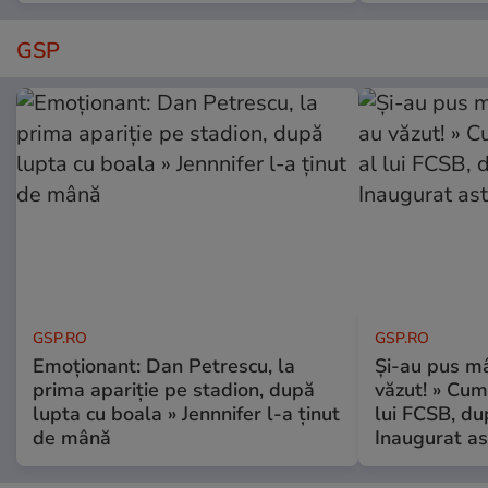
GSP
GSP.RO
GSP.RO
Emoționant: Dan Petrescu, la
Și-au pus mâ
prima apariție pe stadion, după
văzut! » Cum
lupta cu boala » Jennnifer l-a ținut
lui FCSB, du
de mână
Inaugurat as