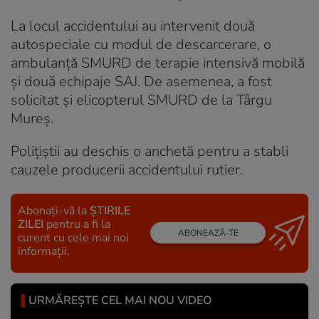
La locul accidentului au intervenit două
autospeciale cu modul de descarcerare, o
ambulanță SMURD de terapie intensivă mobilă
și două echipaje SAJ. De asemenea, a fost
solicitat și elicopterul SMURD de la Târgu
Mureș.
Polițiștii au deschis o anchetă pentru a stabli
cauzele producerii accidentului rutier.
Abonați-vă la
ȘTIRILE
ZILEI
pentru a fi la
ABONEAZĂ-TE
curent cu cele mai noi
informații.
URMĂREȘTE CEL MAI NOU VIDEO