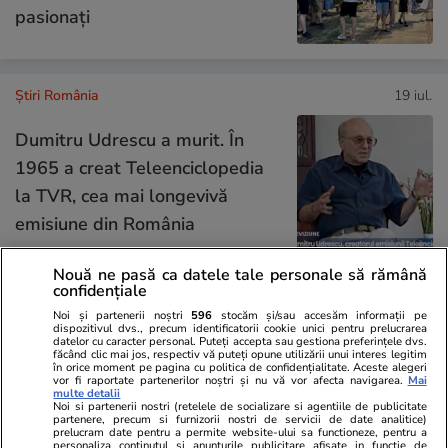
pasionați
Știri România
19 iul.
Dumitru Udrescu a murit. În
1965 a creat Teleenciclopedia
la TVR, cea mai longevivă
emisiune din România
Nouă ne pasă ca datele tale personale să rămână
confidențiale
Știri România
19 iul.
Noi și partenerii noștri
596
stocăm și/sau accesăm informații pe
dispozitivul dvs., precum identificatorii cookie unici pentru prelucrarea
Recomandările pentru
datelor cu caracter personal. Puteți accepta sau gestiona preferințele dvs.
făcând clic mai jos, respectiv vă puteți opune utilizării unui interes legitim
populație în timpul codului roșu
în orice moment pe pagina cu politica de confidențialitate. Aceste alegeri
vor fi raportate partenerilor noștri și nu vă vor afecta navigarea.
Mai
de furtuni, vijelii și grindină. Ce
multe detalii
Noi si partenerii nostri (retelele de socializare si agentiile de publicitate
sunt sfătuiți oamenii să facă:
partenere, precum si furnizorii nostri de servicii de date analitice)
prelucram date pentru a permite website-ului sa functioneze, pentru a
„Închideți toate ferestrele”
personaliza continutul si anunturile publicitare afisate in functie de