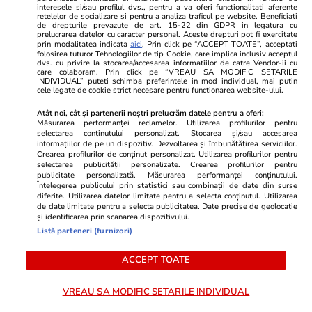
interesele si/sau profilul dvs., pentru a va oferi functionalitati aferente
retelelor de socializare si pentru a analiza traficul pe website. Beneficiati
de drepturile prevazute de art. 15-22 din GDPR in legatura cu
prelucrarea datelor cu caracter personal. Aceste drepturi pot fi exercitate
Știri România
19 iul.
prin modalitatea indicata
aici
. Prin click pe “ACCEPT TOATE”, acceptati
folosirea tuturor Tehnologiilor de tip Cookie, care implica inclusiv acceptul
dvs. cu privire la stocarea/accesarea informatiilor de catre Vendor-ii cu
Ținte aeriene detectate lângă
care colaboram. Prin click pe “VREAU SA MODIFIC SETARILE
INDIVIDUAL” puteti schimba preferintele in mod individual, mai putin
cele legate de cookie strict necesare pentru functionarea website-ului.
granița cu Ucraina. A fost emis
un mesaj RO-Alert în nordul
Atât noi, cât și partenerii noștri prelucrăm datele pentru a oferi:
Măsurarea performanței reclamelor. Utilizarea profilurilor pentru
județului Tulcea
selectarea conținutului personalizat. Stocarea și/sau accesarea
informațiilor de pe un dispozitiv. Dezvoltarea și îmbunătățirea serviciilor.
Crearea profilurilor de conținut personalizat. Utilizarea profilurilor pentru
selectarea publicității personalizate. Crearea profilurilor pentru
publicitate personalizată. Măsurarea performanței conținutului.
Înțelegerea publicului prin statistici sau combinații de date din surse
Opinii
19 iul.
diferite. Utilizarea datelor limitate pentru a selecta conținutul. Utilizarea
de date limitate pentru a selecta publicitatea. Date precise de geolocație
Statul român are restanță: Cum
și identificarea prin scanarea dispozitivului.
Listă parteneri (furnizori)
ne prăbușim competitivitatea și
siguranța națională prin
ACCEPT TOATE
abandonul educației
VREAU SA MODIFIC SETARILE INDIVIDUAL