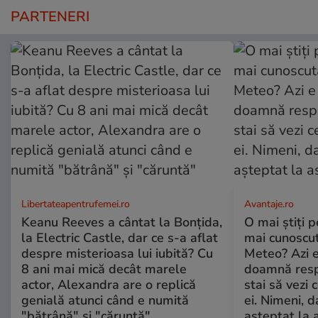
PARTENERI
Libertateapentrufemei.ro
Avantaje.ro
Keanu Reeves a cântat la Bonțida,
O mai știți 
la Electric Castle, dar ce s-a aflat
mai cunoscu
despre misterioasa lui iubită? Cu
Meteo? Azi e
8 ani mai mică decât marele
doamnă respe
actor, Alexandra are o replică
stai să vezi 
genială atunci când e numită
ei. Nimeni, d
"bătrână" și "căruntă"
așteptat la 