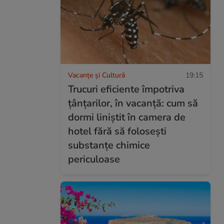
Vacanțe și Cultură
19:15
Trucuri eficiente împotriva
țânțarilor, în vacanță: cum să
dormi liniștit în camera de
hotel fără să folosești
substanțe chimice
periculoase