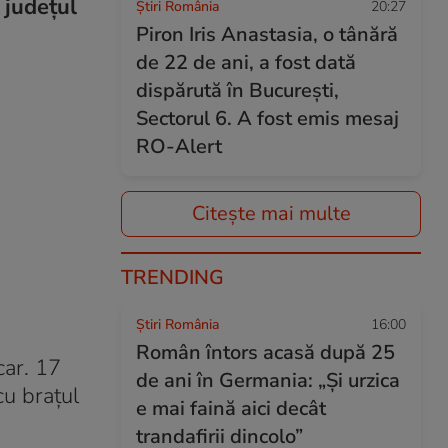
 județul
Știri România
20:27
Piron Iris Anastasia, o tânără
de 22 de ani, a fost dată
dispărută în București,
Sectorul 6. A fost emis mesaj
RO-Alert
Citește mai multe
TRENDING
Știri România
16:00
Român întors acasă după 25
car. 17
de ani în Germania: „Și urzica
cu braţul
e mai faină aici decât
trandafirii dincolo”