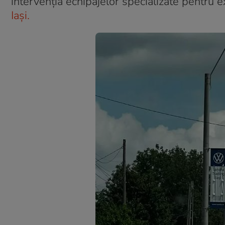
intervenţia echipajelor specializate pentru e
Iași.