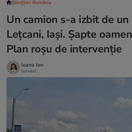
|
Ştiri
|
Știri România
Un camion s-a izbit de un 
Lețcani, Iași. Șapte oameni
Plan roșu de intervenție
Ioana Ion
Jurnalist