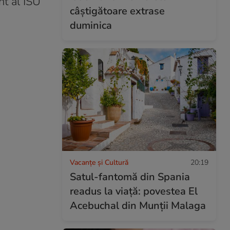
nt al ISU
câștigătoare extrase
duminica
Vacanțe și Cultură
20:19
Satul-fantomă din Spania
readus la viață: povestea El
Acebuchal din Munții Malaga