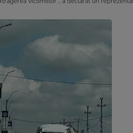
xtragerea victimelor”, a declarat un reprezenta