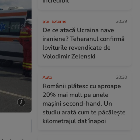
incredibil
Știri Externe
20:39
De ce atacă Ucraina nave
iraniene? Teheranul confirmă
loviturile revendicate de
Volodimir Zelenski
Auto
20:30
Românii plătesc cu aproape
20% mai mult pe unele
mașini second-hand. Un
studiu arată cum te păcălește
kilometrajul dat înapoi