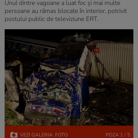
Unul dintre vagoane a luat foc şi mai multe
persoane au rămas blocate în interior, potrivit
postului public de televiziune ERT.
VEZI
GALERIA
FOTO
POZA
1 / 5