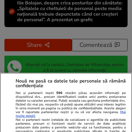
Ilie Bolojan, despre criza posturilor din sănătate:
„Spitalele cu cheltuieli de personal peste media
națională trebuie depunctate când cer creșteri
de personal”. A prezentat un grafic
Share
Comentează
Abonați-vă la canalul Libertatea de WhatsApp pentru
a fi la curent cu ultimele informații
Nouă ne pasă ca datele tale personale să rămână
confidențiale
Accident feroviar
Stiri Grecia
Noi și partenerii noștri
596
stocăm și/sau accesăm informații pe
dispozitivul dvs., precum identificatorii cookie unici pentru prelucrarea
datelor cu caracter personal. Puteți accepta sau gestiona preferințele dvs.
făcând clic mai jos, respectiv vă puteți opune utilizării unui interes legitim
în orice moment pe pagina cu politica de confidențialitate. Aceste alegeri
vor fi raportate partenerilor noștri și nu vă vor afecta navigarea.
Mai
multe detalii
Noi si partenerii nostri (retelele de socializare si agentiile de publicitate
partenere, precum si furnizorii nostri de servicii de date analitice)
prelucram date pentru a permite website-ului sa functioneze, pentru a
personaliza continutul si anunturile publicitare afisate in functie de