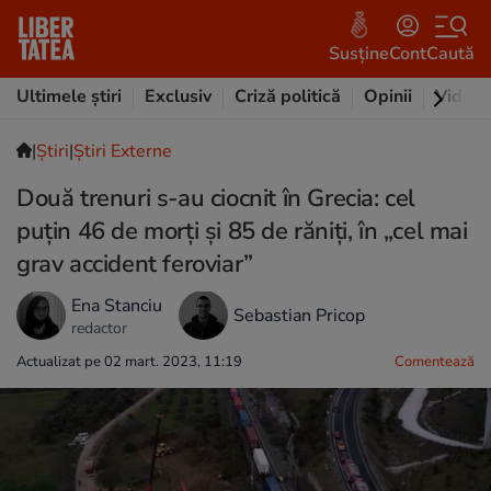
Susține
Cont
Caută
Ultimele știri
Exclusiv
Criză politică
Opinii
Video
|
Ştiri
|
Știri Externe
Două trenuri s-au ciocnit în Grecia: cel
puțin 46 de morți și 85 de răniți, în „cel mai
grav accident feroviar”
Ena Stanciu
Sebastian Pricop
redactor
Actualizat pe 02 mart. 2023, 11:19
Comentează