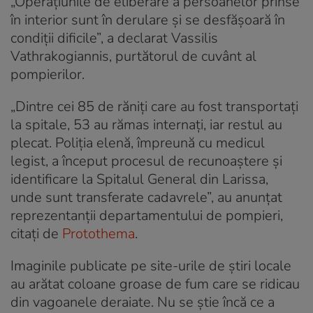
„Operaţiunile de eliberare a persoanelor prinse
în interior sunt în derulare şi se desfăşoară în
condiţii dificile”, a declarat Vassilis
Vathrakogiannis, purtătorul de cuvânt al
pompierilor.
„Dintre cei 85 de răniți care au fost transportați
la spitale, 53 au rămas internați, iar restul au
plecat. Poliția elenă, împreună cu medicul
legist, a început procesul de recunoaștere și
identificare la Spitalul General din Larissa,
unde sunt transferate cadavrele”, au anunțat
reprezentanții departamentului de pompieri,
citați de
Protothema
.
Imaginile publicate pe site-urile de știri locale
au arătat coloane groase de fum care se ridicau
din vagoanele deraiate. Nu se știe încă ce a