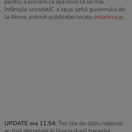
pentru a preveni ca așa ceva să se mai
întâmple vreodată”, a spus șeful guvernului de
la Atena, potrivit publicației locale
onlarissa.gr
.
UPDATE ora 11.54:
Trei zile de doliu național
au fost decretate în Grecia după tragedia