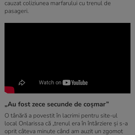
cauzat coliziunea marfarului cu trenul de
pasageri.
„Au fost zece secunde de coșmar”
O tânără a povestit în lacrimi pentru site-ul
local Onlarissa că „trenul era în întârziere şi s-a
oprit câteva minute când am auzit un zgomot