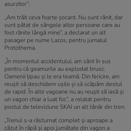
asurzitor”.
„Am trăit ceva foarte şocant. Nu sunt rănit, dar
sunt pătat de sângele altor persoane care au
fost rănite lângă mine”, a declarat un alt
pasager pe nume Lazos, pentru jurnalul
Protothema.
„În momentul accidentului, am sărit în sus
pentru că geamurile au explodat brusc.
Oamenii ţipau şi le era teamă. Din fericire, am
reuşit să deschidem uşile şi să scăpăm destul
de rapid. În alte vagoane nu au reuşit să iasă şi
un vagon chiar a luat foc”, a relatat pentru
postul de televiziune SKAI un alt tânăr din tren.
„Trenul s-a răsturnat complet şi aproape a
căzut în râpă şi apoi jumătate din vagon a