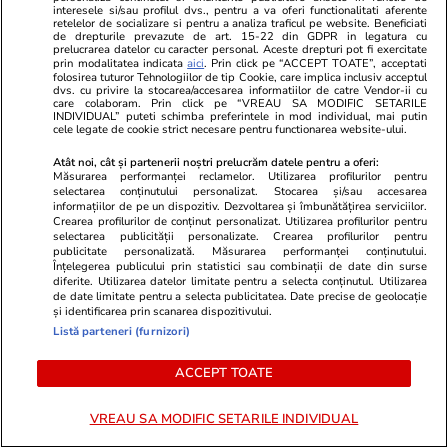
interesele si/sau profilul dvs., pentru a va oferi functionalitati aferente
retelelor de socializare si pentru a analiza traficul pe website. Beneficiati
de drepturile prevazute de art. 15-22 din GDPR in legatura cu
prelucrarea datelor cu caracter personal. Aceste drepturi pot fi exercitate
prin modalitatea indicata
aici
. Prin click pe “ACCEPT TOATE”, acceptati
folosirea tuturor Tehnologiilor de tip Cookie, care implica inclusiv acceptul
dvs. cu privire la stocarea/accesarea informatiilor de catre Vendor-ii cu
care colaboram. Prin click pe “VREAU SA MODIFIC SETARILE
INDIVIDUAL” puteti schimba preferintele in mod individual, mai putin
cele legate de cookie strict necesare pentru functionarea website-ului.
Atât noi, cât și partenerii noștri prelucrăm datele pentru a oferi:
Măsurarea performanței reclamelor. Utilizarea profilurilor pentru
selectarea conținutului personalizat. Stocarea și/sau accesarea
informațiilor de pe un dispozitiv. Dezvoltarea și îmbunătățirea serviciilor.
Comentează
Crearea profilurilor de conținut personalizat. Utilizarea profilurilor pentru
selectarea publicității personalizate. Crearea profilurilor pentru
publicitate personalizată. Măsurarea performanței conținutului.
Loghează-te în contul tău
pentru a adăuga
Înțelegerea publicului prin statistici sau combinații de date din surse
comentarii și a te alătura dialogului.
diferite. Utilizarea datelor limitate pentru a selecta conținutul. Utilizarea
de date limitate pentru a selecta publicitatea. Date precise de geolocație
și identificarea prin scanarea dispozitivului.
Listă parteneri (furnizori)
ACCEPT TOATE
VREAU SA MODIFIC SETARILE INDIVIDUAL