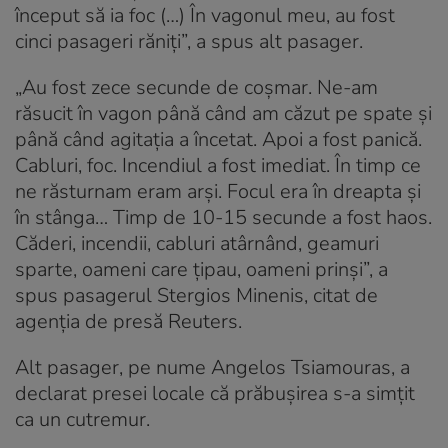
început să ia foc (…) În vagonul meu, au fost
cinci pasageri răniţi”, a spus alt pasager.
„Au fost zece secunde de coșmar. Ne-am
răsucit în vagon până când am căzut pe spate și
până când agitația a încetat. Apoi a fost panică.
Cabluri, foc. Incendiul a fost imediat. În timp ce
ne răsturnam eram arși. Focul era în dreapta și
în stânga… Timp de 10-15 secunde a fost haos.
Căderi, incendii, cabluri atârnând, geamuri
sparte, oameni care țipau, oameni prinși”, a
spus pasagerul Stergios Minenis, citat de
agenția de presă Reuters.
Alt pasager, pe nume Angelos Tsiamouras, a
declarat presei locale că prăbușirea s-a simțit
ca un cutremur.