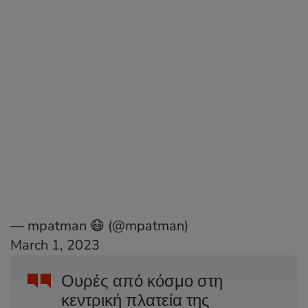
— mpatman 😷 (@mpatman)
March 1, 2023
Ουρές από κόσμο στη
κεντρική πλατεία της