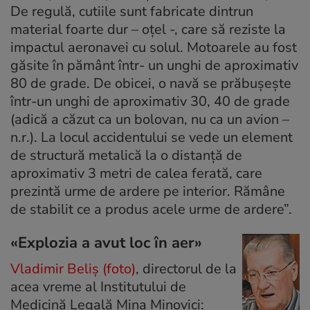
De regulă, cutiile sunt fabricate dintrun
material foarte dur – oţel -, care să reziste la
impactul aeronavei cu solul. Motoarele au fost
găsite în pământ într- un unghi de aproximativ
80 de grade. De obicei, o navă se prăbuşeşte
într-un unghi de aproximativ 30, 40 de grade
(adică a căzut ca un bolovan, nu ca un avion –
n.r.). La locul accidentului se vede un element
de structură metalică la o distanţă de
aproximativ 3 metri de calea ferată, care
prezintă urme de ardere pe interior. Rămâne
de stabilit ce a produs acele urme de ardere”.
«Explozia a avut loc în aer»
Vladimir Beliş (foto)
, directorul de la
acea vreme al Institutului de
Medicină Legală Mina Minovici: