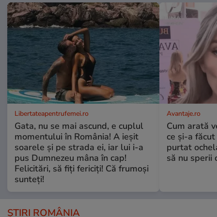
Libertateapentrufemei.ro
Avantaje.ro
Gata, nu se mai ascund, e cuplul
Cum arată v
momentului în România! A ieșit
ce și-a făcut
soarele și pe strada ei, iar lui i-a
purtat ochel
pus Dumnezeu mâna în cap!
să nu sperii c
Felicitări, să fiți fericiți! Că frumoși
sunteți!
ȘTIRI ROMÂNIA