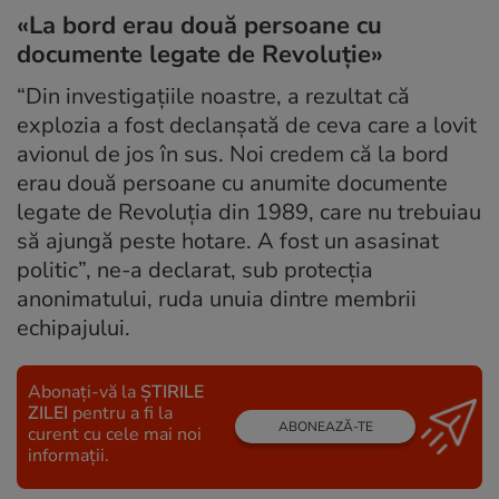
«La bord erau două persoane cu
documente legate de Revoluţie»
“Din investigaţiile noastre, a rezultat că
explozia a fost declanşată de ceva care a lovit
avionul de jos în sus. Noi credem că la bord
erau două persoane cu anumite documente
legate de Revoluţia din 1989, care nu trebuiau
să ajungă peste hotare. A fost un asasinat
politic”, ne-a declarat, sub protecţia
anonimatului, ruda unuia dintre membrii
echipajului.
Abonați-vă la
ȘTIRILE
ZILEI
pentru a fi la
ABONEAZĂ-TE
curent cu cele mai noi
informații.