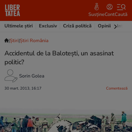
Susține
Cont
Caută
Ultimele știri
Exclusiv
Criză politică
Opinii
Intervi
|
Ştiri
|
Știri România
Accidentul de la Baloteşti, un asasinat
politic?
Sorin Golea
30 mart. 2013, 16:17
Comentează