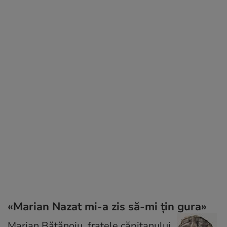
«Marian Nazat mi-a zis să-mi ţin gura»
Marian Bătănoiu, fratele căpitanului