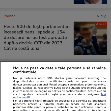
Politică
07 aug.
Analiză
Peste 900 de foști parlamentari
încasează pensii speciale. 154
de dosare noi au fost aprobate
după o decizie CCR din 2023.
Cât ne costă lunar
Nouă ne pasă ca datele tale personale să rămână
PARTENERI
confidențiale
Noi și partenerii noștri
596
stocăm și/sau accesăm informații pe
dispozitivul dvs., precum identificatorii cookie unici pentru prelucrarea
datelor cu caracter personal. Puteți accepta sau gestiona preferințele dvs.
făcând clic mai jos, respectiv vă puteți opune utilizării unui interes legitim
în orice moment pe pagina cu politica de confidențialitate. Aceste alegeri
vor fi raportate partenerilor noștri și nu vă vor afecta navigarea.
Mai
multe detalii
Noi si partenerii nostri (retelele de socializare si agentiile de publicitate
partenere, precum si furnizorii nostri de servicii de date analitice)
prelucram date pentru a permite website-ului sa functioneze, pentru a
personaliza continutul si anunturile publicitare afisate in functie de