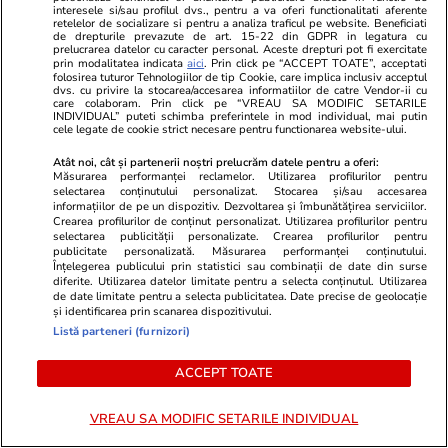
interesele si/sau profilul dvs., pentru a va oferi functionalitati aferente
retelelor de socializare si pentru a analiza traficul pe website. Beneficiati
de drepturile prevazute de art. 15-22 din GDPR in legatura cu
prelucrarea datelor cu caracter personal. Aceste drepturi pot fi exercitate
prin modalitatea indicata
aici
. Prin click pe “ACCEPT TOATE”, acceptati
folosirea tuturor Tehnologiilor de tip Cookie, care implica inclusiv acceptul
dvs. cu privire la stocarea/accesarea informatiilor de catre Vendor-ii cu
Fanatik.ro
Spotmedia.ro
care colaboram. Prin click pe “VREAU SA MODIFIC SETARILE
INDIVIDUAL” puteti schimba preferintele in mod individual, mai putin
Transferurile Craiovei nu l-au
Trump spune 
cele legate de cookie strict necesare pentru functionarea website-ului.
impresionat pe fostul antrenor:
electrice au 
Atât noi, cât și partenerii noștri prelucrăm datele pentru a oferi:
niciunul nu poate fi titular!
stârnește val
Măsurarea performanței reclamelor. Utilizarea profilurilor pentru
Exclusiv
selectarea conținutului personalizat. Stocarea și/sau accesarea
informațiilor de pe un dispozitiv. Dezvoltarea și îmbunătățirea serviciilor.
Crearea profilurilor de conținut personalizat. Utilizarea profilurilor pentru
selectarea publicității personalizate. Crearea profilurilor pentru
publicitate personalizată. Măsurarea performanței conținutului.
Înțelegerea publicului prin statistici sau combinații de date din surse
ULTIMELE ȘTIRI
diferite. Utilizarea datelor limitate pentru a selecta conținutul. Utilizarea
de date limitate pentru a selecta publicitatea. Date precise de geolocație
și identificarea prin scanarea dispozitivului.
Stiri Mondene
09:35
Listă parteneri (furnizori)
Laura Cosoi, mesaj emoționant la 11 ani de la
ACCEPT TOATE
căsătoria cu Cosmin Curticăpean. Ce a spus
despre tatăl celor cinci fetițe
VREAU SA MODIFIC SETARILE INDIVIDUAL