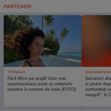
PARTENERI
TVMania.ro
ObservatorNews
Fără filtre pe plajă! Cele mai
Salvatori at
spectaculoase poze cu vedetele
şi pietre dup
noastre în costum de baie [FOTO]
confundaţi 
neagră", în C