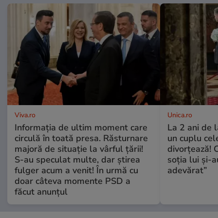
Viva.ro
Unica.ro
Informația de ultim moment care
La 2 ani de 
circulă în toată presa. Răsturnare
un cuplu ce
majoră de situație la vârful țării!
divorțează! C
S-au speculat multe, dar știrea
soția lui și-
fulger acum a venit! În urmă cu
adevărat”
doar câteva momente PSD a
făcut anunțul