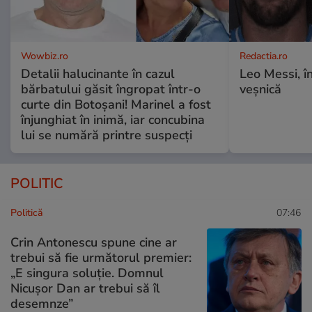
Wowbiz.ro
Redactia.ro
Detalii halucinante în cazul
Leo Messi, î
bărbatului găsit îngropat într-o
veșnică
curte din Botoșani! Marinel a fost
înjunghiat în inimă, iar concubina
lui se numără printre suspecți
POLITIC
Politică
07:46
Crin Antonescu spune cine ar
trebui să fie următorul premier:
„E singura soluție. Domnul
Nicușor Dan ar trebui să îl
desemnze”