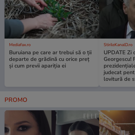
Mediafax.ro
StirileKanalD.ro
Buruiana pe care ar trebui să o ții
UPDATE Zi d
departe de grădină cu orice preț
Georgescu! F
și cum previi apariția ei
prezidențiale
judecat pent
lovitură de s
PROMO