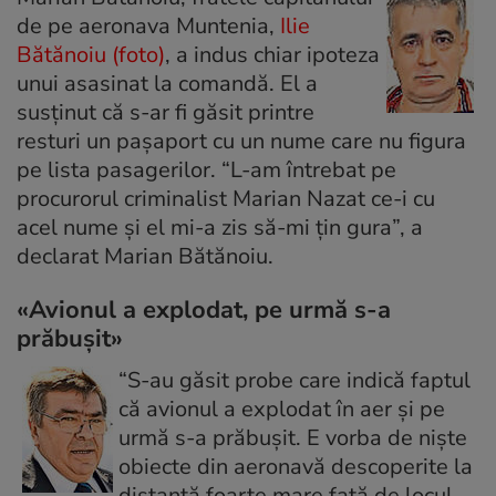
de pe aeronava Muntenia,
Ilie
Bătănoiu (foto)
, a indus chiar ipoteza
unui asasinat la comandă. El a
susţinut că s-ar fi găsit printre
resturi un paşaport cu un nume care nu figura
pe lista pasagerilor. “L-am întrebat pe
procurorul criminalist Marian Nazat ce-i cu
acel nume şi el mi-a zis să-mi ţin gura”, a
declarat Marian Bătănoiu.
«Avionul a explodat, pe urmă s-a
prăbuşit»
“S-au găsit probe care indică faptul
că avionul a explodat în aer şi pe
urmă s-a prăbuşit. E vorba de nişte
obiecte din aeronavă descoperite la
distanţă foarte mare faţă de locul