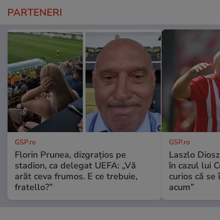
PARTENERI
GSP.ro
GSP.ro
Florin Prunea, dizgrațios pe
Laszlo Diosz
stadion, ca delegat UEFA: „Vă
în cazul lui 
arăt ceva frumos. E ce trebuie,
curios că se
fratello?”
acum”