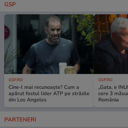
GSP
GSP.RO
GSP.RO
Cine-l mai recunoaște? Cum a
„Gata, e IN
apărut fostul lider ATP pe străzile
cere 3 măsu
din Los Angeles
România
PARTENERI