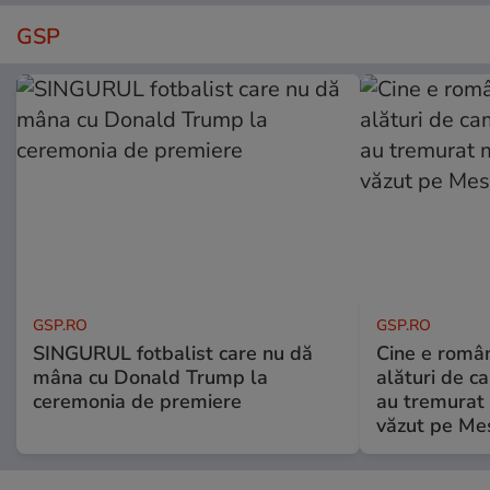
GSP
GSP.RO
GSP.RO
SINGURUL fotbalist care nu dă
Cine e româ
mâna cu Donald Trump la
alături de c
ceremonia de premiere
au tremurat
văzut pe Mes