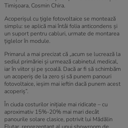
Timișoara, Cosmin Chira.
Acoperişul cu ţigle fotovoltaice se montează
simplu: se aplică mai întâi folia anticondens şi
un suport pentru cabluri, urmate de montarea
ţiglelor în module.
Primarul a mai precizat că „acum se lucrează la
sediul primăriei şi urmează cabinetul medical,
iar în viitor şi pe şcoală. Dacă ar fi să schimbăm
un acoperiş de la zero şi să punem panouri
fotovoltaice, ieşim mai ieftin dacă punem acest
acoperiş”.
În ciuda costurilor iniţiale mai ridicate – cu
aproximativ 15%-20% mai mari decât
panourile solare clasice, potrivit lui Mădălin
Fluţar, reprezentant al unui showroom de