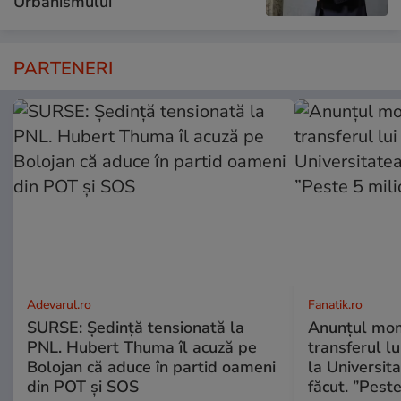
Urbanismului
PARTENERI
Adevarul.ro
Fanatik.ro
SURSE: Ședință tensionată la
Anunțul mom
PNL. Hubert Thuma îl acuză pe
transferul l
Bolojan că aduce în partid oameni
la Universit
din POT și SOS
făcut. ”Pest