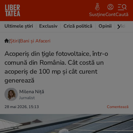
Susține
Cont
Caută
Ultimele știri
Exclusiv
Criză politică
Opinii
Video
|
Ştiri
|
Bani și Afaceri
Acoperiș din țigle fotovoltaice, într-o
comună din România. Cât costă un
acoperiș de 100 mp și cât curent
generează
Milena Niță
Jurnalist
28 mai 2026, 15:13
Comentează