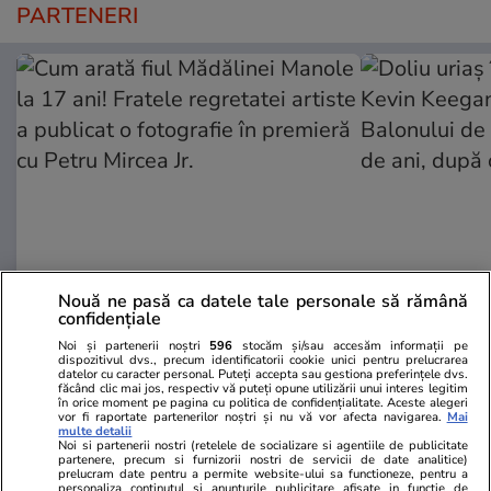
PARTENERI
Nouă ne pasă ca datele tale personale să rămână
Wowbiz.ro
Redactia.ro
confidențiale
Cum arată fiul Mădălinei Manole
Doliu uriaș î
Noi și partenerii noștri
596
stocăm și/sau accesăm informații pe
la 17 ani! Fratele regretatei
Kevin Keegan
dispozitivul dvs., precum identificatorii cookie unici pentru prelucrarea
datelor cu caracter personal. Puteți accepta sau gestiona preferințele dvs.
artiste a publicat o fotografie în
Balonului de
făcând clic mai jos, respectiv vă puteți opune utilizării unui interes legitim
premieră cu Petru Mircea Jr.
de ani, după
în orice moment pe pagina cu politica de confidențialitate. Aceste alegeri
vor fi raportate partenerilor noștri și nu vă vor afecta navigarea.
Mai
multe detalii
Noi si partenerii nostri (retelele de socializare si agentiile de publicitate
partenere, precum si furnizorii nostri de servicii de date analitice)
prelucram date pentru a permite website-ului sa functioneze, pentru a
POLITIC
personaliza continutul si anunturile publicitare afisate in functie de