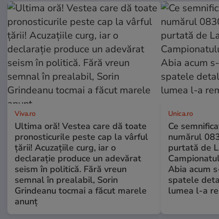
Viva.ro
Unica.ro
Ultima oră! Vestea care dă toate
Ce semnificaț
pronosticurile peste cap la vârful
numărul 083
țării! Acuzațiile curg, iar o
purtată de L
declarație produce un adevărat
Campionatul
seism în politică. Fără vreun
Abia acum s-
semnal în prealabil, Sorin
spatele deta
Grindeanu tocmai a făcut marele
lumea l-a r
anunț