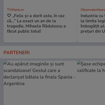
TVMania.ro
ObservatorNews
🤍 „Felix și-a dorit asta, în caz
Industria cu
că…” La exact un an de la
la limita leg
tragedie, Mihaela Rădulescu a
îmbogăţit pl
făcut public totul!
preţuri din 
PARTENERI