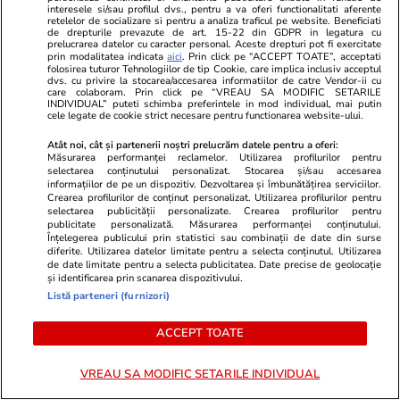
interesele si/sau profilul dvs., pentru a va oferi functionalitati aferente
retelelor de socializare si pentru a analiza traficul pe website. Beneficiati
Politică
21:18
de drepturile prevazute de art. 15-22 din GDPR in legatura cu
prelucrarea datelor cu caracter personal. Aceste drepturi pot fi exercitate
prin modalitatea indicata
aici
. Prin click pe “ACCEPT TOATE”, acceptati
Mesajul lui Nicușor Dan pentru
folosirea tuturor Tehnologiilor de tip Cookie, care implica inclusiv acceptul
dvs. cu privire la stocarea/accesarea informatiilor de catre Vendor-ii cu
Andy Burnham, noul prim-
care colaboram. Prin click pe “VREAU SA MODIFIC SETARILE
INDIVIDUAL” puteti schimba preferintele in mod individual, mai putin
ministru al Marii Britanii: „Peste
cele legate de cookie strict necesare pentru functionarea website-ului.
un milion de români rămân o
punte esențială”
Atât noi, cât și partenerii noștri prelucrăm datele pentru a oferi:
Măsurarea performanței reclamelor. Utilizarea profilurilor pentru
selectarea conținutului personalizat. Stocarea și/sau accesarea
informațiilor de pe un dispozitiv. Dezvoltarea și îmbunătățirea serviciilor.
Crearea profilurilor de conținut personalizat. Utilizarea profilurilor pentru
selectarea publicității personalizate. Crearea profilurilor pentru
Politică
20:50
publicitate personalizată. Măsurarea performanței conținutului.
Ciprian Ciucu convoacă o
Înțelegerea publicului prin statistici sau combinații de date din surse
diferite. Utilizarea datelor limitate pentru a selecta conținutul. Utilizarea
ședință a CGMB pentru a
de date limitate pentru a selecta publicitatea. Date precise de geolocație
mandata STB să intre în
și identificarea prin scanarea dispozitivului.
insolvență: „Costul pentru un
Listă parteneri (furnizori)
singur an, împreună cu datorii şi
penalităţi, depăşeşte 80% din
ACCEPT TOATE
bugetul PMB”
VREAU SA MODIFIC SETARILE INDIVIDUAL