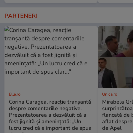
PARTENERI
Elle.ro
Unica.ro
Corina Caragea, reacție tranșantă
Mirabela Gră
despre comentariile negative.
surprinzătoar
Prezentatoarea a dezvăluit că a
flancată de 
fost jignită și amenințată: „Un
aflat despre
lucru cred că e important de spus
de Apel