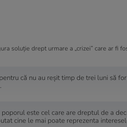
ura soluţie drept urmare a „crizei” care ar fi fo
entru că nu au reşit timp de trei luni să f
.
ă poporul este cel care are dreptul de a dec
tat cine le mai poate reprezenta interesele