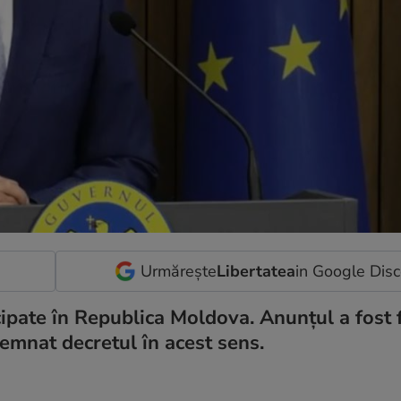
Urmărește
Libertatea
in Google Dis
cipate în Republica Moldova. Anunțul a fost 
semnat decretul în acest sens.