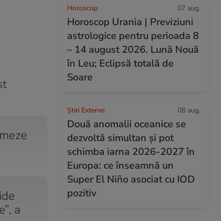
Horoscop
07 aug.
Horoscop Urania | Previziuni
astrologice pentru perioada 8
– 14 august 2026. Lună Nouă
în Leu; Eclipsă totală de
Soare
st
Știri Externe
08 aug.
Două anomalii oceanice se
ormeze
dezvoltă simultan și pot
schimba iarna 2026-2027 în
Europa: ce înseamnă un
Super El Niño asociat cu IOD
pozitiv
ide
”, a