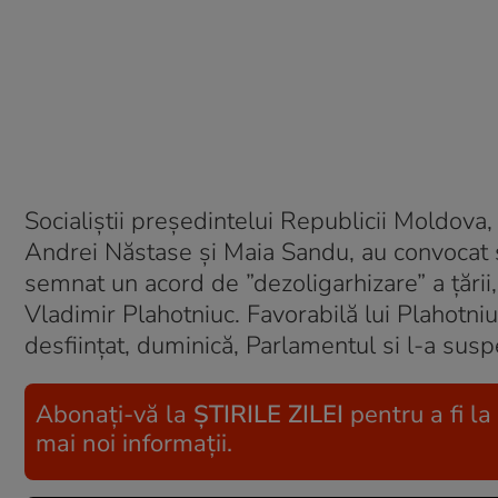
Socialiștii președintelui Republicii Moldo
Andrei Năstase și Maia Sandu, au convocat 
semnat un acord de ”dezoligarhizare” a țări
Vladimir Plahotniuc. Favorabilă lui Plahotni
desființat, duminică, Parlamentul si l-a su
Abonați-vă la
ȘTIRILE ZILEI
pentru a fi la
mai noi informații.