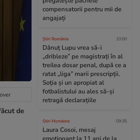
pregătește pachete
compensatorii pentru mii de
angajați
Știri România
10:00
Dănuț Lupu vrea să-i
„dribleze” pe magistrați în al
treilea dosar penal, după ce a
ratat „liga” marii prescripții.
Soția și un apropiat al
fotbalistului au ales să-și
cover
retragă declarațiile
făcut de
Stiri Mondene
09:35
Laura Cosoi, mesaj
emoționant la 11 ani de la