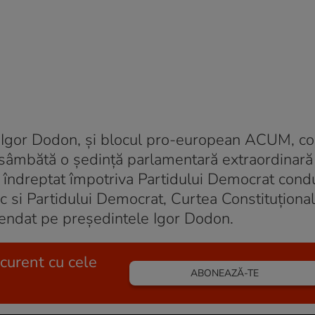
va, Igor Dodon, și blocul pro-european ACUM, c
sâmbătă o ședință parlamentară extraordinară 
i, îndreptat împotriva Partidului Democrat con
uc si Partidului Democrat, Curtea Constituțional
spendat pe președintele Igor Dodon.
 curent cu cele
ABONEAZĂ-TE