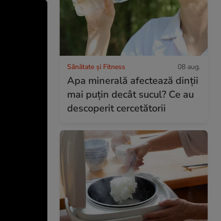
Sănătate și Fitness
08 aug.
Apa minerală afectează dinții
mai puțin decât sucul? Ce au
descoperit cercetătorii