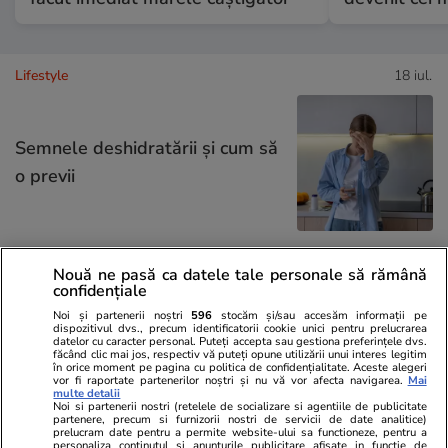
Lifestyle
18 iul.
Semnele deshidratării și cum să
o previi
Nouă ne pasă ca datele tale personale să rămână
Lifestyle
17 iul.
confidențiale
Noi și partenerii noștri
596
stocăm și/sau accesăm informații pe
dispozitivul dvs., precum identificatorii cookie unici pentru prelucrarea
datelor cu caracter personal. Puteți accepta sau gestiona preferințele dvs.
De ce să nu păstrezi cartofii
făcând clic mai jos, respectiv vă puteți opune utilizării unui interes legitim
în orice moment pe pagina cu politica de confidențialitate. Aceste alegeri
lângă ceapă
vor fi raportate partenerilor noștri și nu vă vor afecta navigarea.
Mai
multe detalii
Noi si partenerii nostri (retelele de socializare si agentiile de publicitate
partenere, precum si furnizorii nostri de servicii de date analitice)
prelucram date pentru a permite website-ului sa functioneze, pentru a
personaliza continutul si anunturile publicitare afisate in functie de