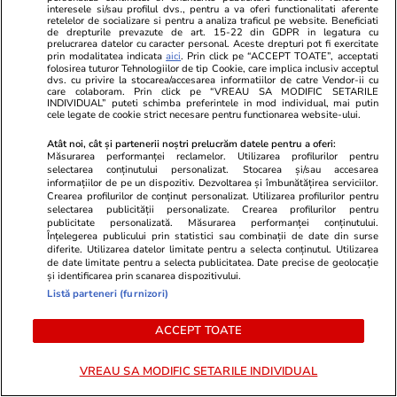
interesele si/sau profilul dvs., pentru a va oferi functionalitati aferente
retelelor de socializare si pentru a analiza traficul pe website. Beneficiati
de drepturile prevazute de art. 15-22 din GDPR in legatura cu
Lifestyle
20 iul.
prelucrarea datelor cu caracter personal. Aceste drepturi pot fi exercitate
prin modalitatea indicata
aici
. Prin click pe “ACCEPT TOATE”, acceptati
folosirea tuturor Tehnologiilor de tip Cookie, care implica inclusiv acceptul
dvs. cu privire la stocarea/accesarea informatiilor de catre Vendor-ii cu
Ce este batch cooking și cum îți
care colaboram. Prin click pe “VREAU SA MODIFIC SETARILE
INDIVIDUAL” puteti schimba preferintele in mod individual, mai putin
poate simplifica mesele
cele legate de cookie strict necesare pentru functionarea website-ului.
săptămânale
Atât noi, cât și partenerii noștri prelucrăm datele pentru a oferi:
Măsurarea performanței reclamelor. Utilizarea profilurilor pentru
selectarea conținutului personalizat. Stocarea și/sau accesarea
informațiilor de pe un dispozitiv. Dezvoltarea și îmbunătățirea serviciilor.
Crearea profilurilor de conținut personalizat. Utilizarea profilurilor pentru
selectarea publicității personalizate. Crearea profilurilor pentru
Lifestyle
20 iul.
publicitate personalizată. Măsurarea performanței conținutului.
Înțelegerea publicului prin statistici sau combinații de date din surse
diferite. Utilizarea datelor limitate pentru a selecta conținutul. Utilizarea
de date limitate pentru a selecta publicitatea. Date precise de geolocație
și identificarea prin scanarea dispozitivului.
Ce este agar-agar și cum se
Listă parteneri (furnizori)
utilizează
ACCEPT TOATE
VREAU SA MODIFIC SETARILE INDIVIDUAL