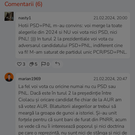
Comentarii
(6)
nasty1
21.02.2024, 20:00
Hotii PSD+PNL m-au convins: voi merge la toate
alegerile din 2024 si NU voi vota nici PSD, nici
PNL! :))) In turul 2 la prezidentiale voi vota cu
adversarul candidatului PSD+PNL, indiferent cine
va fi! M-am saturat de partidul unic PCR/PSD+PNL.
3
5
0
marian1969
21.02.2024, 20:47
La fel voi vota cu oricine numai nu cu PSD sau
PNL. Dacă este în turul 2 la președinție între
Ciolacu și oricare candidat fie chiar de la AUR am
să votez AUR. Blatuitorii alegerilor ar trebui să
meargă la groapa de gunoi a istoriei. Și-au unit
forțele pentru că sunt bani de furat din PNRR, acum
se vede că nu îi interesează poporul și nici doctrina
pe care o reprezintă, nu sunt nici de stânga și nici de