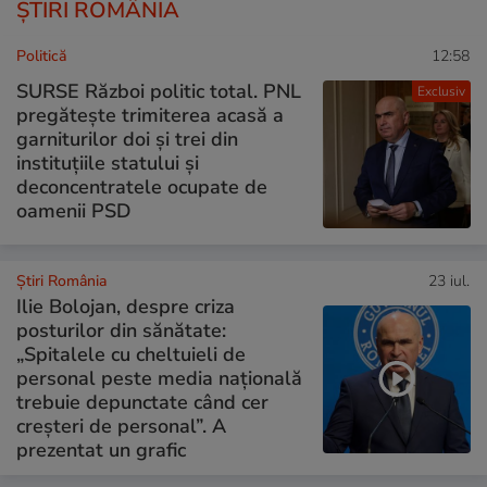
ȘTIRI ROMÂNIA
Politică
12:58
SURSE Război politic total. PNL
Exclusiv
pregătește trimiterea acasă a
garniturilor doi și trei din
instituțiile statului și
deconcentratele ocupate de
oamenii PSD
Știri România
23 iul.
Ilie Bolojan, despre criza
posturilor din sănătate:
„Spitalele cu cheltuieli de
personal peste media națională
trebuie depunctate când cer
creșteri de personal”. A
prezentat un grafic