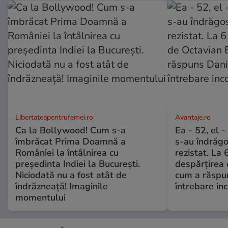
Libertateapentrufemei.ro
Avantaje.ro
Ca la Bollywood! Cum s-a
Ea - 52, el 
îmbrăcat Prima Doamnă a
s-au îndrăgos
României la întâlnirea cu
rezistat. La 
președinta Indiei la București.
despărțirea 
Niciodată nu a fost atât de
cum a răspu
îndrăzneață! Imaginile
întrebare i
momentului