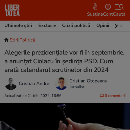
Susține
Cont
Caută
Ultimele știri
Exclusiv
Criză politică
Opinii
Video
|
Ştiri
|
Politică
Alegerile prezidențiale vor fi în septembrie,
a anunțat Ciolacu în ședința PSD. Cum
arată calendarul scrutinelor din 2024
Cristian Otopeanu
Cristian Andrei
Jurnalist
Actualizat pe 21 feb. 2024, 16:56
6 comentarii