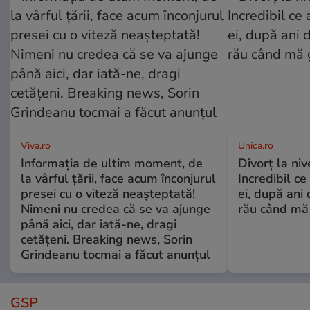
Viva.ro
Unica.ro
Informația de ultim moment, de
Divorț la nive
la vârful țării, face acum înconjurul
Incredibil ce
presei cu o viteză neașteptată!
ei, după ani 
Nimeni nu credea că se va ajunge
rău când mă
până aici, dar iată-ne, dragi
cetățeni. Breaking news, Sorin
Grindeanu tocmai a făcut anunțul
GSP