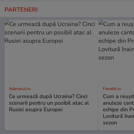
PARTENERI
Adevarul.ro
Fanatik.ro
Ce urmează după Ucraina? Cinci
Cum a reuși
scenarii pentru un posibil atac al
anuleze can
Rusiei asupra Europei
echipe din P
Lovitură înai
sezon