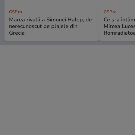
GSP.ro
GSP.ro
Marea rivală a Simonei Halep, de
Ce s-a întâmp
nerecunoscut pe plajele din
Mircea Luces
Grecia
Romradiatoa