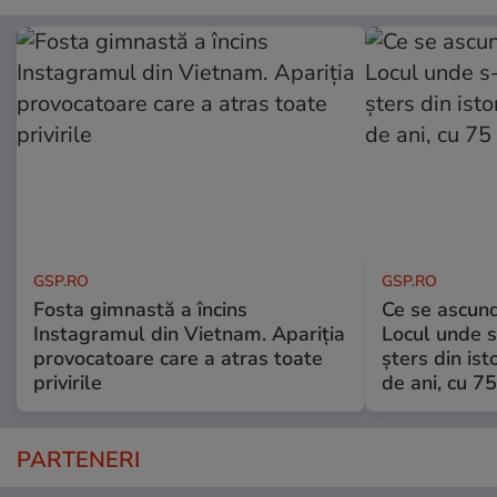
GSP.RO
GSP.RO
Fosta gimnastă a încins
Ce se ascund
Instagramul din Vietnam. Apariția
Locul unde s-
provocatoare care a atras toate
șters din ist
privirile
de ani, cu 7
PARTENERI