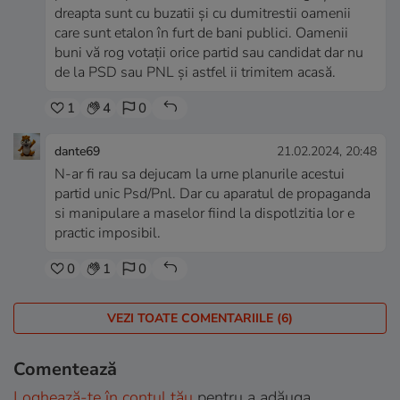
dreapta sunt cu buzatii și cu dumitrestii oamenii
care sunt etalon în furt de bani publici. Oamenii
buni vă rog votații orice partid sau candidat dar nu
de la PSD sau PNL și astfel ii trimitem acasă.
1
4
0
dante69
21.02.2024, 20:48
N-ar fi rau sa dejucam la urne planurile acestui
partid unic Psd/Pnl. Dar cu aparatul de propaganda
si manipulare a maselor fiind la dispotlzitia lor e
practic imposibil.
0
1
0
VEZI TOATE COMENTARIILE (6)
Comentează
Loghează-te în contul tău
pentru a adăuga