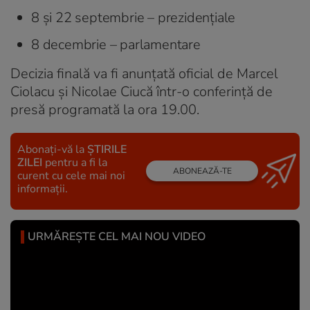
8 și 22 septembrie – prezidențiale
8 decembrie – parlamentare
Decizia finală va fi anunțată oficial de Marcel
Ciolacu și Nicolae Ciucă într-o conferință de
presă programată la ora 19.00.
Abonați-vă la
ȘTIRILE
ZILEI
pentru a fi la
ABONEAZĂ-TE
curent cu cele mai noi
informații.
URMĂREȘTE CEL MAI NOU VIDEO