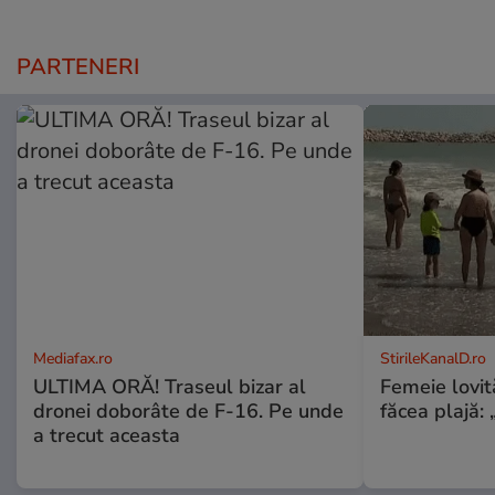
PARTENERI
Mediafax.ro
StirileKanalD.ro
ULTIMA ORĂ! Traseul bizar al
Femeie lovit
dronei doborâte de F-16. Pe unde
făcea plajă: „
a trecut aceasta