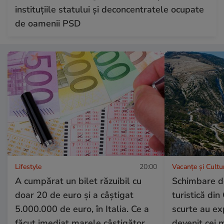
instituțiile statului și deconcentratele ocupate
de oamenii PSD
Lifestyle
20:00
Vacanțe și Cultu
A cumpărat un bilet răzuibil cu
Schimbare de
doar 20 de euro și a câștigat
turistică din
5.000.000 de euro, în Italia. Ce a
scurte au exp
făcut imediat marele câștigător
devenit cei ma