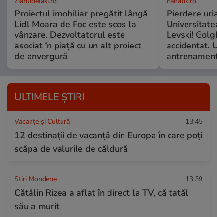
ZiaruldeIasi.ro
Fanatik.ro
Proiectul imobiliar pregătit lângă
Pierdere uri
Lidl Moara de Foc este scos la
Universitate
vânzare. Dezvoltatorul este
Levski! Golg
asociat în piață cu un alt proiect
accidentat. 
de anvergură
antrenament
ULTIMELE ȘTIRI
Vacanțe și Cultură
13:45
12 destinații de vacanță din Europa în care poți
scăpa de valurile de căldură
Stiri Mondene
13:39
Cătălin Rizea a aflat în direct la TV, că tatăl
său a murit