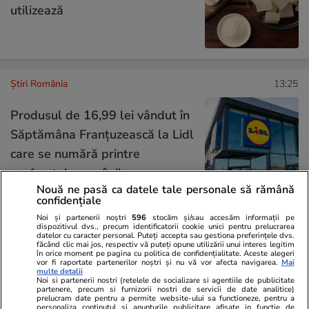
utilizează
Știri România
13:25
Produsul de 16,99 lei vândut în
Săptămâna Franțuzească la Lidl
care se numără printre
preferatele românilor
Nouă ne pasă ca datele tale personale să rămână
confidențiale
Noi și partenerii noștri
596
stocăm și/sau accesăm informații pe
Știri România
13:15
dispozitivul dvs., precum identificatorii cookie unici pentru prelucrarea
datelor cu caracter personal. Puteți accepta sau gestiona preferințele dvs.
făcând clic mai jos, respectiv vă puteți opune utilizării unui interes legitim
Cod roșu de inundații în zonele
în orice moment pe pagina cu politica de confidențialitate. Aceste alegeri
vor fi raportate partenerilor noștri și nu vă vor afecta navigarea.
Mai
deja lovite de furtuni. Hidrologii
multe detalii
Noi si partenerii nostri (retelele de socializare si agentiile de publicitate
anunță viituri pe râuri din
partenere, precum si furnizorii nostri de servicii de date analitice)
prelucram date pentru a permite website-ului sa functioneze, pentru a
Dâmbovița și Prahova în
personaliza continutul si anunturile publicitare afisate in functie de