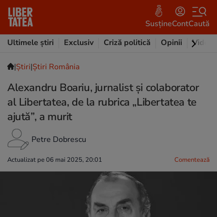
Susține
Cont
Caută
Ultimele știri
Exclusiv
Criză politică
Opinii
Video
|
Ştiri
|
Știri România
Alexandru Boariu, jurnalist și colaborator
al Libertatea, de la rubrica „Libertatea te
ajută”, a murit
Petre Dobrescu
Actualizat pe 06 mai 2025, 20:01
Comentează