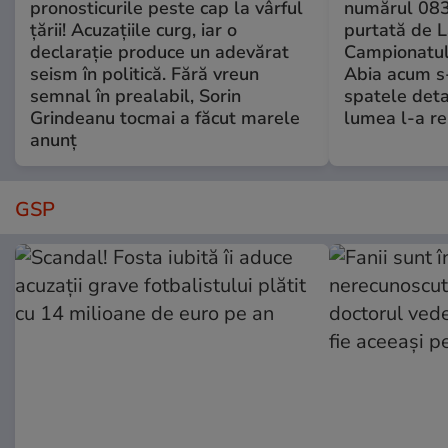
pronosticurile peste cap la vârful
numărul 083
țării! Acuzațiile curg, iar o
purtată de L
declarație produce un adevărat
Campionatul
seism în politică. Fără vreun
Abia acum s-
semnal în prealabil, Sorin
spatele deta
Grindeanu tocmai a făcut marele
lumea l-a r
anunț
GSP