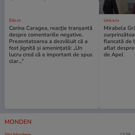
Elle.ro
Unica.ro
Corina Caragea, reacție tranșantă
Mirabela Gră
despre comentariile negative.
surprinzătoar
Prezentatoarea a dezvăluit că a
flancată de 
fost jignită și amenințată: „Un
aflat despre
lucru cred că e important de spus
de Apel
clar...”
MONDEN
Stiri Mondene
13:39