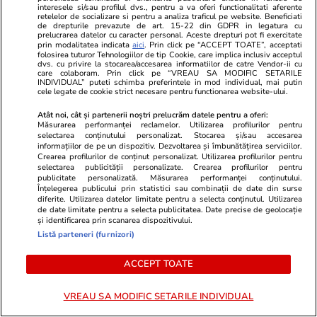
interesele si/sau profilul dvs., pentru a va oferi functionalitati aferente
următoarele 24 de ore
retelelor de socializare si pentru a analiza traficul pe website. Beneficiati
de drepturile prevazute de art. 15-22 din GDPR in legatura cu
prelucrarea datelor cu caracter personal. Aceste drepturi pot fi exercitate
prin modalitatea indicata
aici
. Prin click pe “ACCEPT TOATE”, acceptati
folosirea tuturor Tehnologiilor de tip Cookie, care implica inclusiv acceptul
Știri România
11:42
dvs. cu privire la stocarea/accesarea informatiilor de catre Vendor-ii cu
care colaboram. Prin click pe “VREAU SA MODIFIC SETARILE
Cum funcționează „God the
INDIVIDUAL” puteti schimba preferintele in mod individual, mai putin
cele legate de cookie strict necesare pentru functionarea website-ului.
Mother”, secta din Coreea de
Atât noi, cât și partenerii noștri prelucrăm datele pentru a oferi:
Sud care atrage tinerii din
Măsurarea performanței reclamelor. Utilizarea profilurilor pentru
selectarea conținutului personalizat. Stocarea și/sau accesarea
România: „Am fost băgată într-
informațiilor de pe un dispozitiv. Dezvoltarea și îmbunătățirea serviciilor.
Crearea profilurilor de conținut personalizat. Utilizarea profilurilor pentru
o cadă și mi s-a turnat apă în
selectarea publicității personalizate. Crearea profilurilor pentru
publicitate personalizată. Măsurarea performanței conținutului.
cap” | VIDEO
Înțelegerea publicului prin statistici sau combinații de date din surse
diferite. Utilizarea datelor limitate pentru a selecta conținutul. Utilizarea
de date limitate pentru a selecta publicitatea. Date precise de geolocație
și identificarea prin scanarea dispozitivului.
Știri România
11:41
Listă parteneri (furnizori)
Cine sunt cei peste 400.000 de
ACCEPT TOATE
bugetari care ar putea rămâne
cu veniturile înghețate în
VREAU SA MODIFIC SETARILE INDIVIDUAL
următorii ani