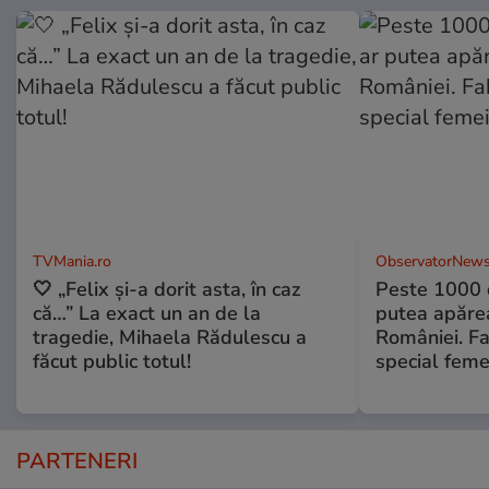
TVMania.ro
ObservatorNews
🤍 „Felix și-a dorit asta, în caz
Peste 1000 
că…” La exact un an de la
putea apărea
tragedie, Mihaela Rădulescu a
României. Fa
făcut public totul!
special feme
PARTENERI