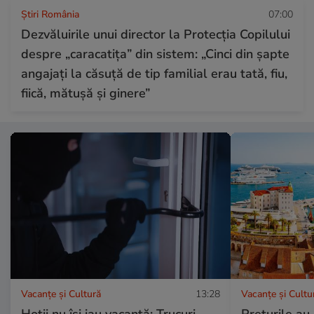
Știri România
07:00
Dezvăluirile unui director la Protecția Copilului
despre „caracatița” din sistem: „Cinci din șapte
angajați la căsuță de tip familial erau tată, fiu,
fiică, mătușă și ginere”
Vacanțe și Cultură
13:28
Vacanțe și Cultu
Hoții nu își iau vacanță: Trucuri
Prețurile au