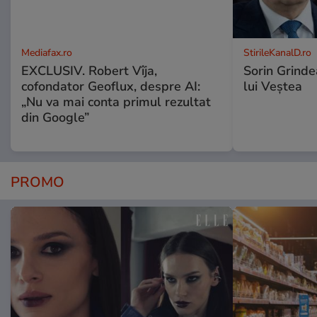
Mediafax.ro
StirileKanalD.ro
EXCLUSIV. Robert Vîja,
Sorin Grinde
cofondator Geoflux, despre AI:
lui Veștea
„Nu va mai conta primul rezultat
din Google”
PROMO