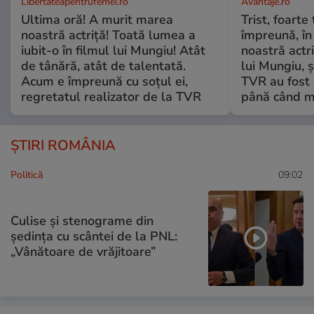
Libertateapentrufemei.ro
Avantaje.ro
Ultima oră! A murit marea
Trist, foarte
noastră actriță! Toată lumea a
împreună, în
iubit-o în filmul lui Mungiu! Atât
noastră actri
de tânără, atât de talentată.
lui Mungiu, ș
Acum e împreună cu soțul ei,
TVR au fost 
regretatul realizator de la TVR
până când mo
ȘTIRI ROMÂNIA
Politică
09:02
Culise și stenograme din
ședința cu scântei de la PNL:
„Vânătoare de vrăjitoare”