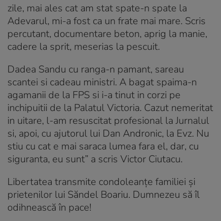
zile, mai ales cat am stat spate-n spate la
Adevarul, mi-a fost ca un frate mai mare. Scris
percutant, documentare beton, aprig la manie,
cadere la sprit, meserias la pescuit.
Dadea Sandu cu ranga-n pamant, sareau
scantei si cadeau ministri. A bagat spaima-n
agamanii de la FPS si i-a tinut in corzi pe
inchipuitii de la Palatul Victoria. Cazut nemeritat
in uitare, l-am resuscitat profesional la Jurnalul
si, apoi, cu ajutorul lui Dan Andronic, la Evz. Nu
stiu cu cat e mai saraca lumea fara el, dar, cu
siguranta, eu sunt” a scris Victor Ciutacu.
Libertatea transmite condoleanțe familiei și
prietenilor lui Săndel Boariu. Dumnezeu să îl
odihnească în pace!