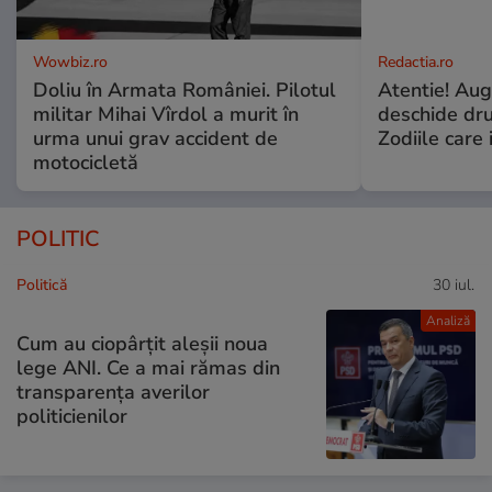
Wowbiz.ro
Redactia.ro
Doliu în Armata României. Pilotul
Atentie! Augu
militar Mihai Vîrdol a murit în
deschide dr
urma unui grav accident de
Zodiile care 
motocicletă
POLITIC
Politică
30 iul.
Analiză
Cum au ciopârțit aleșii noua
lege ANI. Ce a mai rămas din
transparența averilor
politicienilor