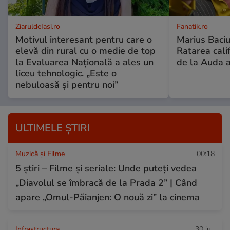
ZiaruldeIasi.ro
Fanatik.ro
Motivul interesant pentru care o
Marius Baciu
elevă din rural cu o medie de top
Ratarea califi
la Evaluarea Națională a ales un
de la Auda a
liceu tehnologic. „Este o
nebuloasă și pentru noi”
ULTIMELE ȘTIRI
Muzică și Filme
00:18
5 știri – Filme și seriale: Unde puteţi vedea
„Diavolul se îmbracă de la Prada 2” | Când
apare „Omul-Păianjen: O nouă zi” la cinema
Infrastructura
30 iul.