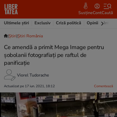
Susține
Cont
Caută
Ultimele știri
Exclusiv
Criză politică
Opinii
Intervi
|
Ştiri
|
Știri România
Ce amendă a primit Mega Image pentru
șobolanii fotografiați pe raftul de
panificație
Viorel Tudorache
Actualizat pe 17 iun. 2021, 18:12
Comentează