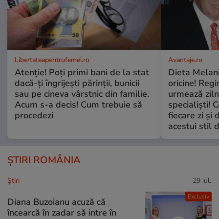
Libertateapentrufemei.ro
Avantaje.ro
Atenție! Poți primi bani de la stat
Dieta Melan
dacă-ți îngrijești părinții, bunicii
oricine! Regi
sau pe cineva vârstnic din familie.
urmează zilni
Acum s-a decis! Cum trebuie să
specialiști! 
procedezi
fiecare zi și 
acestui stil 
ȘTIRI ROMÂNIA
Ştiri
29 iul.
Exclusiv
Diana Buzoianu acuză că
încearcă în zadar să intre în