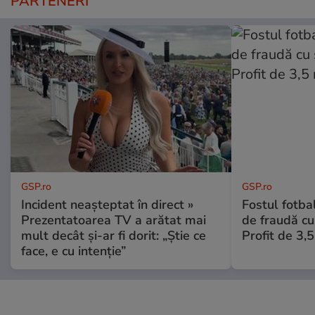
PARTENERI
GSP.ro
GSP.ro
Incident neașteptat în direct »
Fostul fotba
Prezentatoarea TV a arătat mai
de fraudă cu 
mult decât și-ar fi dorit: „Știe ce
Profit de 3,
face, e cu intenție”