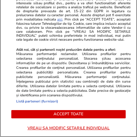
interesele si/sau profilul dvs., pentru a va oferi functionalitati aferente
secetei pe Dunăre. Decizia
retelelor de socializare si pentru a analiza traficul pe website. Beneficiati
de drepturile prevazute de art. 15-22 din GDPR in legatura cu
pentru Unitatea 2 de la
prelucrarea datelor cu caracter personal. Aceste drepturi pot fi exercitate
prin modalitatea indicata
aici
. Prin click pe “ACCEPT TOATE”, acceptati
Cernavodă
folosirea tuturor Tehnologiilor de tip Cookie, care implica inclusiv acceptul
dvs. cu privire la stocarea/accesarea informatiilor de catre Vendor-ii cu
care colaboram. Prin click pe “VREAU SA MODIFIC SETARILE
INDIVIDUAL” puteti schimba preferintele in mod individual, mai putin
cele legate de cookie strict necesare pentru functionarea website-ului.
Știri România
30 iul.
Atât noi, cât și partenerii noștri prelucrăm datele pentru a oferi:
Măsurarea performanței reclamelor. Utilizarea profilurilor pentru
Tezaur descoperit în Prahova:
selectarea conținutului personalizat. Stocarea și/sau accesarea
37 de monede romane de
informațiilor de pe un dispozitiv. Dezvoltarea și îmbunătățirea serviciilor.
Crearea profilurilor de conținut personalizat. Utilizarea profilurilor pentru
argint și 5 brățări dacice găsite
selectarea publicității personalizate. Crearea profilurilor pentru
publicitate personalizată. Măsurarea performanței conținutului.
în pădure, la Apostolache
Înțelegerea publicului prin statistici sau combinații de date din surse
diferite. Utilizarea datelor limitate pentru a selecta conținutul. Utilizarea
de date limitate pentru a selecta publicitatea. Date precise de geolocație
și identificarea prin scanarea dispozitivului.
Listă parteneri (furnizori)
Știri România
30 iul.
Pasajul Basarab din București
ACCEPT TOATE
ar putea fi redeschis până când
VREAU SA MODIFIC SETARILE INDIVIDUAL
începe școala. Primăria