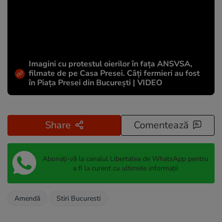
Imagini cu protestul oierilor în fața ANSVSA,
filmate de pe Casa Presei. Câți fermieri au fost
în Piața Presei din București | VIDEO
Share
Comentează
Abonați-vă la canalul Libertatea de WhatsApp pentru
a fi la curent cu ultimele informații
Amendă
Stiri Bucuresti