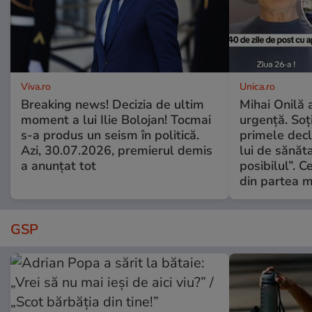
Viva.ro
Unica.ro
Breaking news! Decizia de ultim
Mihai Onilă 
moment a lui Ilie Bolojan! Tocmai
urgență. Soți
s-a produs un seism în politică.
primele decl
Azi, 30.07.2026, premierul demis
lui de sănăta
a anunțat tot
posibilul”. C
din partea m
GSP