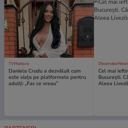
TVMania.ro
ObservatorNews
Daniela Crudu a dezvăluit cum
Cel mai ieft
este viața pe platformele pentru
Bucureşti. C
adulți: „Fac ce vreau”
Aleea Livezil