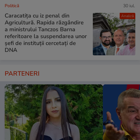
Politică
30 iul.
Caracatița cu iz penal din
Analiză
Agricultură. Rapida răzgândire
a ministrului Tanczos Barna
referitoare la suspendarea unor
șefi de instituții cercetați de
DNA
PARTENERI