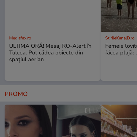
Mediafax.ro
StirileKanalD.ro
ULTIMA ORĂ! Mesaj RO-Alert în
Femeie lovit
Tulcea. Pot cădea obiecte din
făcea plajă: „
spațiul aerian
PROMO