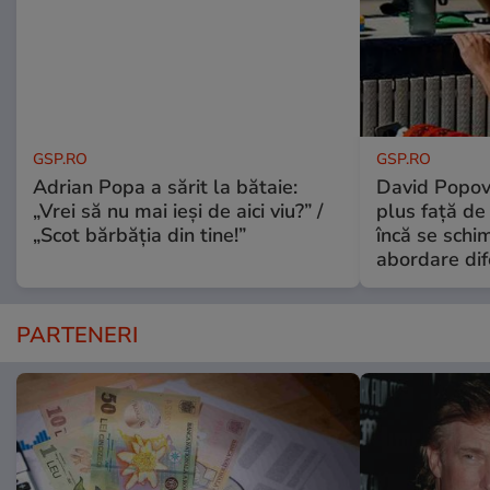
GSP.RO
GSP.RO
Adrian Popa a sărit la bătaie:
David Popovi
„Vrei să nu mai ieși de aici viu?” /
plus față de
„Scot bărbăția din tine!”
încă se schi
abordare dif
PARTENERI