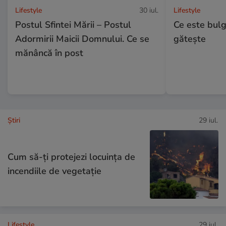
Lifestyle
30 iul.
Lifestyle
Postul Sfintei Mării – Postul
Ce este bulg
Adormirii Maicii Domnului. Ce se
gătește
mănâncă în post
Ştiri
29 iul.
Cum să-ți protejezi locuința de
incendiile de vegetație
Lifestyle
29 iul.