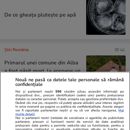
De ce gheața plutește pe apă
Știri România
30 iul.
Primarul unei comune din Alba
a fost găsit mort, la aproape un
an de cel pe care l-a urmat în
Nouă ne pasă ca datele tale personale să rămână
confidențiale
funcție
Noi și partenerii noștri
596
stocăm și/sau accesăm informații pe
dispozitivul dvs., precum identificatorii cookie unici pentru prelucrarea
datelor cu caracter personal. Puteți accepta sau gestiona preferințele dvs.
făcând clic mai jos, respectiv vă puteți opune utilizării unui interes legitim
în orice moment pe pagina cu politica de confidențialitate. Aceste alegeri
Știri România
30 iul.
vor fi raportate partenerilor noștri și nu vă vor afecta navigarea.
Mai
multe detalii
Comandamentul Energetic,
Noi si partenerii nostri (retelele de socializare si agentiile de publicitate
partenere, precum si furnizorii nostri de servicii de date analitice)
prelucram date pentru a permite website-ului sa functioneze, pentru a
ședință de urgență din cauza
personaliza continutul si anunturile publicitare afisate in functie de