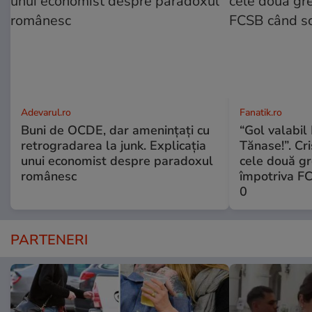
Adevarul.ro
Fanatik.ro
Buni de OCDE, dar amenințați cu
“Gol valabil 
retrogradarea la junk. Explicația
Tănase!”. Cri
unui economist despre paradoxul
cele două gr
românesc
împotriva FC
0
PARTENERI