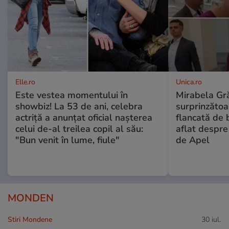
Elle.ro
Unica.ro
Este vestea momentului în
Mirabela Gră
showbiz! La 53 de ani, celebra
surprinzătoar
actriță a anunțat oficial nașterea
flancată de 
celui de-al treilea copil al său:
aflat despre
"Bun venit în lume, fiule"
de Apel
MONDEN
Stiri Mondene
30 iul.