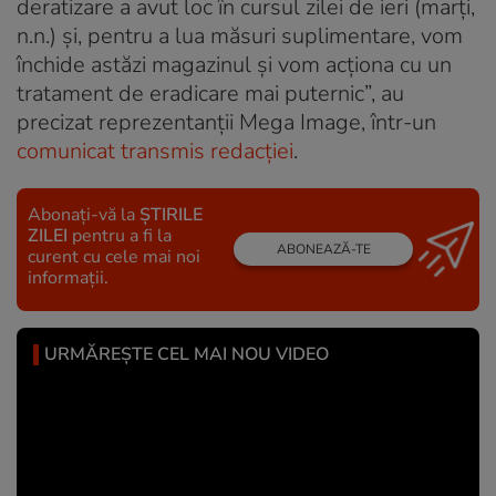
deratizare a avut loc în cursul zilei de ieri (marți,
n.n.) și, pentru a lua măsuri suplimentare, vom
închide astăzi magazinul și vom acționa cu un
tratament de eradicare mai puternic”, au
precizat reprezentanții Mega Image, într-un
comunicat transmis redacției
.
Abonați-vă la
ȘTIRILE
ZILEI
pentru a fi la
ABONEAZĂ-TE
curent cu cele mai noi
informații.
URMĂREȘTE CEL MAI NOU VIDEO