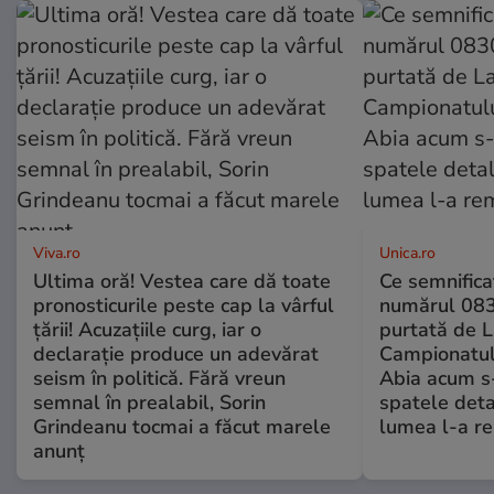
Viva.ro
Unica.ro
Ultima oră! Vestea care dă toate
Ce semnificaț
pronosticurile peste cap la vârful
numărul 083
țării! Acuzațiile curg, iar o
purtată de L
declarație produce un adevărat
Campionatul
seism în politică. Fără vreun
Abia acum s-
semnal în prealabil, Sorin
spatele deta
Grindeanu tocmai a făcut marele
lumea l-a r
anunț