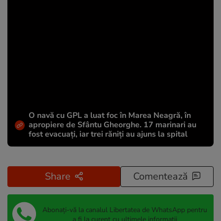
O navă cu GPL a luat foc în Marea Neagră, în
apropiere de Sfântu Gheorghe. 17 marinari au
fost evacuați, iar trei răniți au ajuns la spital
Share
Comentează
Abonați-vă la canalul Libertatea de WhatsApp pentru
a fi la curent cu ultimele informații