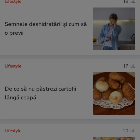
Lifestyle
18 iul.
Semnele deshidratării și cum să
o previi
Lifestyle
17 iul.
De ce să nu păstrezi cartofii
lângă ceapă
Lifestyle
20 iul.