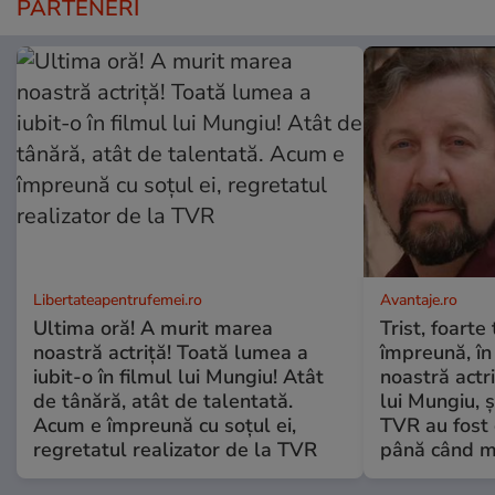
PARTENERI
Libertateapentrufemei.ro
Avantaje.ro
Ultima oră! A murit marea
Trist, foarte
noastră actriță! Toată lumea a
împreună, în
iubit-o în filmul lui Mungiu! Atât
noastră actri
de tânără, atât de talentată.
lui Mungiu, ș
Acum e împreună cu soțul ei,
TVR au fost 
regretatul realizator de la TVR
până când mo