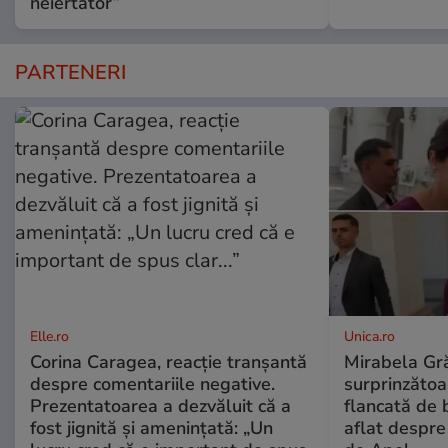
neiertător”
PARTENERI
Elle.ro
Unica.ro
Corina Caragea, reacție tranșantă
Mirabela Gră
despre comentariile negative.
surprinzătoar
Prezentatoarea a dezvăluit că a
flancată de 
fost jignită și amenințată: „Un
aflat despre