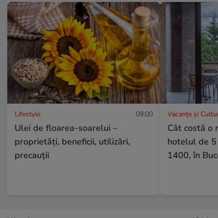
Lifestyle
09:00
Vacanțe și Cultu
Ulei de floarea-soarelui –
Cât costă o 
proprietăţi, beneficii, utilizări,
hotelul de 5
precauţii
1400, în Buc