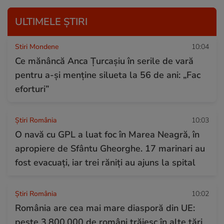
ULTIMELE ȘTIRI
Stiri Mondene
10:04
Ce mănâncă Anca Țurcașiu în serile de vară
pentru a-și menține silueta la 56 de ani: „Fac
eforturi”
Știri România
10:03
O navă cu GPL a luat foc în Marea Neagră, în
apropiere de Sfântu Gheorghe. 17 marinari au
fost evacuați, iar trei răniți au ajuns la spital
Știri România
10:02
România are cea mai mare diasporă din UE:
peste 3.800.000 de români trăiesc în alte țări