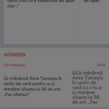
lucru cred că e important de spus
de Apel
clar...”
MONDEN
Stiri Mondene
10:04
Ce mănâncă Anca Țurcașiu în
serile de vară pentru a-și
menține silueta la 56 de ani:
„Fac eforturi”