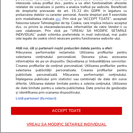
clasei populare
interesele si/sau profilul dvs., pentru a va oferi functionalitati aferente
retelelor de socializare si pentru a analiza traficul pe website. Beneficiati
de drepturile prevazute de art. 15-22 din GDPR in legatura cu
prelucrarea datelor cu caracter personal. Aceste drepturi pot fi exercitate
prin modalitatea indicata
aici
. Prin click pe “ACCEPT TOATE”, acceptati
folosirea tuturor Tehnologiilor de tip Cookie, care implica inclusiv acceptul
dvs. cu privire la stocarea/accesarea informatiilor de catre Vendor-ii cu
Opinii
06:57
care colaboram. Prin click pe “VREAU SA MODIFIC SETARILE
INDIVIDUAL” puteti schimba preferintele in mod individual, mai putin
cele legate de cookie strict necesare pentru functionarea website-ului.
Atât noi, cât și partenerii noștri prelucrăm datele pentru a oferi:
Măsurarea performanței reclamelor. Utilizarea profilurilor pentru
Tăcerea mieilor
selectarea conținutului personalizat. Stocarea și/sau accesarea
informațiilor de pe un dispozitiv. Dezvoltarea și îmbunătățirea serviciilor.
Crearea profilurilor de conținut personalizat. Utilizarea profilurilor pentru
selectarea publicității personalizate. Crearea profilurilor pentru
publicitate personalizată. Măsurarea performanței conținutului.
Înțelegerea publicului prin statistici sau combinații de date din surse
diferite. Utilizarea datelor limitate pentru a selecta conținutul. Utilizarea
de date limitate pentru a selecta publicitatea. Date precise de geolocație
Opinii
20 iul.
și identificarea prin scanarea dispozitivului.
Listă parteneri (furnizori)
Regimul Dan + Bolojan +
ACCEPT TOATE
Grindeanu + Fritz, mai nociv
pentru România decât regimul
VREAU SA MODIFIC SETARILE INDIVIDUAL
Iohannis + Ciolacu + Ciucă?