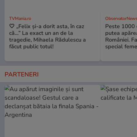
TVMania.ro
ObservatorNews
🤍 „Felix și-a dorit asta, în caz
Peste 1000 
că…” La exact un an de la
putea apărea
tragedie, Mihaela Rădulescu a
României. Fa
făcut public totul!
special feme
PARTENERI