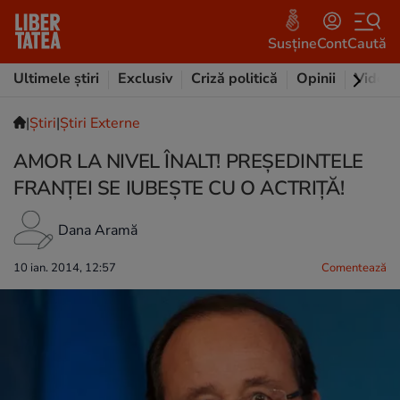
Susține
Cont
Caută
Ultimele știri
Exclusiv
Criză politică
Opinii
Video
|
Ştiri
|
Știri Externe
AMOR LA NIVEL ÎNALT! PREŞEDINTELE
FRANŢEI SE IUBEŞTE CU O ACTRIŢĂ!
Dana Aramă
10 ian. 2014, 12:57
Comentează