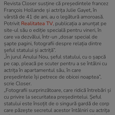
Revista Closer susţine că preşedintele francez
François Hollande şi actriţa Julie Gayet, în
vârstă de 41 de ani, au o legătură amoroasă.
Potrivit
Realitatea TV
, publicaţia a anunţat pe
site-ul său o ediţie specială pentru vineri, în
care va dezvălui, într-un „dosar special de
şapte pagini, fotografii despre relaţia dintre
şeful statului şi actriţă”.
„În jurul Anului Nou, şeful statului, cu o şapcă
pe cap, pleacă pe scuter pentru a se întâlni cu
actriţa în apartamentul său, în care
preşedintele îşi petrece de obicei noaptea”,
scrie Closer.
„Fotografii surprinzătoare, care ridică întrebări şi
cu privire la securitatea preşedintelui. Şeful
statului este însoţit de o singură gardă de corp
care păzeşte secretul acestor întâlniri cu actriţa