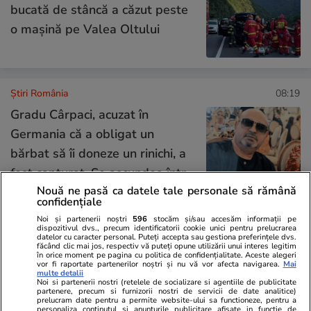
bucată de stâncă a căzut peste
o mașină pe Valea Oltului
Știri România
08:19
Gradu Cârpaci, acuzat în
Germania că a obligat un
bărbat să îi doneze un rinichi, a
fost capturat. Se ascundea într-
Nouă ne pasă ca datele tale personale să rămână
o casă din Caransebeș
confidențiale
Noi și partenerii noștri
596
stocăm și/sau accesăm informații pe
dispozitivul dvs., precum identificatorii cookie unici pentru prelucrarea
Opinii
09:00
datelor cu caracter personal. Puteți accepta sau gestiona preferințele dvs.
făcând clic mai jos, respectiv vă puteți opune utilizării unui interes legitim
în orice moment pe pagina cu politica de confidențialitate. Aceste alegeri
vor fi raportate partenerilor noștri și nu vă vor afecta navigarea.
Mai
multe detalii
De la muncitorul eroic la
Noi si partenerii nostri (retelele de socializare si agentiile de publicitate
partenere, precum si furnizorii nostri de servicii de date analitice)
votantul antipatic: două fețe ale
prelucram date pentru a permite website-ului sa functioneze, pentru a
personaliza continutul si anunturile publicitare afisate in functie de