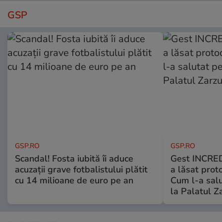
GSP
GSP.RO
GSP.RO
Scandal! Fosta iubită îi aduce
Gest INCRED
acuzații grave fotbalistului plătit
a lăsat prot
cu 14 milioane de euro pe an
Cum l-a salu
la Palatul Z