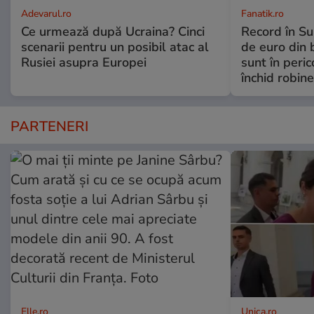
Adevarul.ro
Fanatik.ro
Ce urmează după Ucraina? Cinci
Record în Su
scenarii pentru un posibil atac al
de euro din b
Rusiei asupra Europei
sunt în peric
închid robine
PARTENERI
Elle.ro
Unica.ro