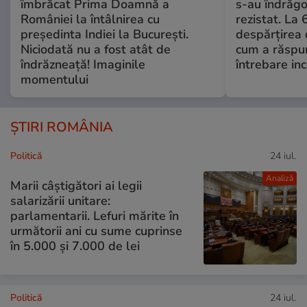
îmbrăcat Prima Doamnă a
s-au îndrăgos
României la întâlnirea cu
rezistat. La 
președinta Indiei la București.
despărțirea 
Niciodată nu a fost atât de
cum a răspu
îndrăzneață! Imaginile
întrebare i
momentului
ȘTIRI ROMÂNIA
Politică
24 iul.
Analiză
Marii câștigători ai legii
salarizării unitare:
parlamentarii. Lefuri mărite în
următorii ani cu sume cuprinse
în 5.000 și 7.000 de lei
Politică
24 iul.