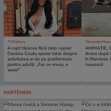
TVMania.ro
ObservatorNews
A rupt tăcerea fără nicio rușine!
ANIMAŢIE. C
Daniela Crudu spune totul despre
drona după 
activitatea ei de pe platformele
în România. In
pentru adulți: „Fac ce vreau, e
rusească
wow!”
PARTENERI