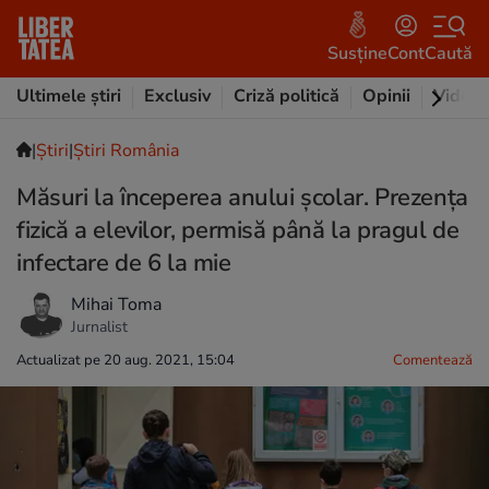
Susține
Cont
Caută
Ultimele știri
Exclusiv
Criză politică
Opinii
Video
|
Ştiri
|
Știri România
Măsuri la începerea anului școlar. Prezența
fizică a elevilor, permisă până la pragul de
infectare de 6 la mie
Mihai Toma
Jurnalist
Actualizat pe 20 aug. 2021, 15:04
Comentează