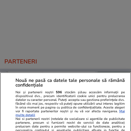
PARTENERI
Nouă ne pasă ca datele tale personale să rămână
confidențiale
Noi și partenerii noștri
596
stocăm și/sau accesăm informații pe
dispozitivul dvs., precum identificatorii cookie unici pentru prelucrarea
datelor cu caracter personal. Puteți accepta sau gestiona preferințele dvs.
făcând clic mai jos, respectiv vă puteți opune utilizării unui interes legitim
în orice moment pe pagina cu politica de confidențialitate. Aceste alegeri
vor fi raportate partenerilor noștri și nu vă vor afecta navigarea.
Mai
multe detalii
Noi si partenerii nostri (retelele de socializare si agentiile de publicitate
partenere, precum si furnizorii nostri de servicii de date analitice)
prelucram date pentru a permite website-ului sa functioneze, pentru a
personaliza continutul si anunturile publicitare afisate in functie de