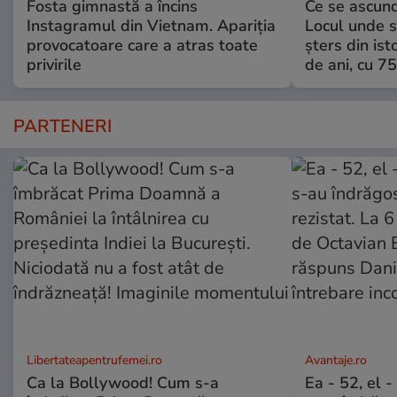
Fosta gimnastă a încins
Ce se ascund
Instagramul din Vietnam. Apariția
Locul unde s-
provocatoare care a atras toate
șters din ist
privirile
de ani, cu 7
PARTENERI
Libertateapentrufemei.ro
Avantaje.ro
Ca la Bollywood! Cum s-a
Ea - 52, el 