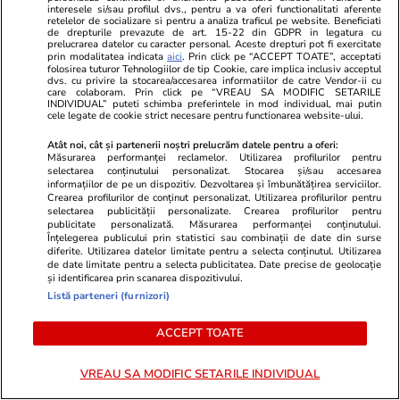
interesele si/sau profilul dvs., pentru a va oferi functionalitati aferente
retelelor de socializare si pentru a analiza traficul pe website. Beneficiati
Mediafax.ro
StirileKanalD.ro
de drepturile prevazute de art. 15-22 din GDPR in legatura cu
ULTIMA ORĂ! Traseul bizar al
Femeie lovit
prelucrarea datelor cu caracter personal. Aceste drepturi pot fi exercitate
prin modalitatea indicata
aici
. Prin click pe “ACCEPT TOATE”, acceptati
dronei doborâte de F-16. Pe unde
făcea plajă: „
folosirea tuturor Tehnologiilor de tip Cookie, care implica inclusiv acceptul
dvs. cu privire la stocarea/accesarea informatiilor de catre Vendor-ii cu
a trecut aceasta
care colaboram. Prin click pe “VREAU SA MODIFIC SETARILE
INDIVIDUAL” puteti schimba preferintele in mod individual, mai putin
cele legate de cookie strict necesare pentru functionarea website-ului.
Atât noi, cât și partenerii noștri prelucrăm datele pentru a oferi:
Măsurarea performanței reclamelor. Utilizarea profilurilor pentru
PROMO
selectarea conținutului personalizat. Stocarea și/sau accesarea
informațiilor de pe un dispozitiv. Dezvoltarea și îmbunătățirea serviciilor.
Crearea profilurilor de conținut personalizat. Utilizarea profilurilor pentru
selectarea publicității personalizate. Crearea profilurilor pentru
publicitate personalizată. Măsurarea performanței conținutului.
Înțelegerea publicului prin statistici sau combinații de date din surse
diferite. Utilizarea datelor limitate pentru a selecta conținutul. Utilizarea
de date limitate pentru a selecta publicitatea. Date precise de geolocație
și identificarea prin scanarea dispozitivului.
Listă parteneri (furnizori)
ACCEPT TOATE
VREAU SA MODIFIC SETARILE INDIVIDUAL