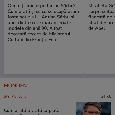
O mai ții minte pe Janine Sârbu?
Mirabela Gră
Cum arată și cu ce se ocupă acum
surprinzătoar
fosta soție a lui Adrian Sârbu și
flancată de 
unul dintre cele mai apreciate
aflat despre
modele din anii 90. A fost
de Apel
decorată recent de Ministerul
Culturii din Franța. Foto
MONDEN
Stiri Mondene
24 iul.
Cum arată o vizită la piață