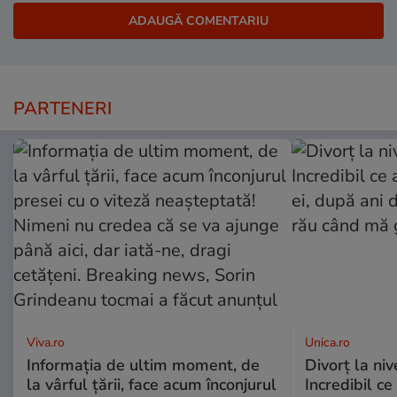
PARTENERI
Viva.ro
Unica.ro
Informația de ultim moment, de
Divorț la nive
la vârful țării, face acum înconjurul
Incredibil ce