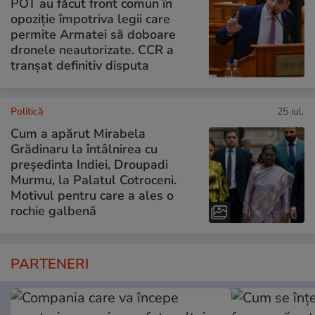
POT au făcut front comun în
opoziție împotriva legii care
permite Armatei să doboare
dronele neautorizate. CCR a
tranșat definitiv disputa
Politică
25 iul.
Cum a apărut Mirabela
Grădinaru la întâlnirea cu
președinta Indiei, Droupadi
Murmu, la Palatul Cotroceni.
Motivul pentru care a ales o
rochie galbenă
PARTENERI