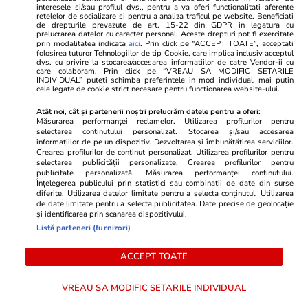
din București unde se ascund un
interesele si/sau profilul dvs., pentru a va oferi functionalitati aferente
retelelor de socializare si pentru a analiza traficul pe website. Beneficiati
milion de povești și cele mai
de drepturile prevazute de art. 15-22 din GDPR in legatura cu
prelucrarea datelor cu caracter personal. Aceste drepturi pot fi exercitate
spectaculoase colecții din lume
prin modalitatea indicata
aici
. Prin click pe “ACCEPT TOATE”, acceptati
folosirea tuturor Tehnologiilor de tip Cookie, care implica inclusiv acceptul
dvs. cu privire la stocarea/accesarea informatiilor de catre Vendor-ii cu
care colaboram. Prin click pe “VREAU SA MODIFIC SETARILE
INDIVIDUAL” puteti schimba preferintele in mod individual, mai putin
Știri România
25 iul.
cele legate de cookie strict necesare pentru functionarea website-ului.
Greșelile care provoacă cel mai
Atât noi, cât și partenerii noștri prelucrăm datele pentru a oferi:
frecvent accidentări la sală. Ioan
Măsurarea performanței reclamelor. Utilizarea profilurilor pentru
selectarea conținutului personalizat. Stocarea și/sau accesarea
Stan, medic ortoped: „Nu știm
informațiilor de pe un dispozitiv. Dezvoltarea și îmbunătățirea serviciilor.
Crearea profilurilor de conținut personalizat. Utilizarea profilurilor pentru
principiile biomecanice și cum să
selectarea publicității personalizate. Crearea profilurilor pentru
publicitate personalizată. Măsurarea performanței conținutului.
facem corect mișcarea”
Înțelegerea publicului prin statistici sau combinații de date din surse
diferite. Utilizarea datelor limitate pentru a selecta conținutul. Utilizarea
de date limitate pentru a selecta publicitatea. Date precise de geolocație
și identificarea prin scanarea dispozitivului.
Opinii
24 iul.
Listă parteneri (furnizori)
ACCEPT TOATE
Inteligența artificială va
remodela economia mondială și
VREAU SA MODIFIC SETARILE INDIVIDUAL
politica monetară