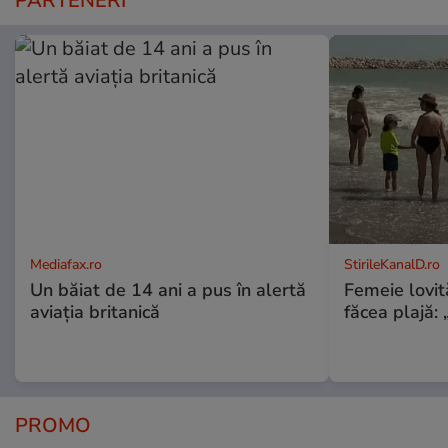
PARTENERI
Mediafax.ro
StirileKanalD.ro
Un băiat de 14 ani a pus în alertă
Femeie lovit
aviația britanică
făcea plajă: „
PROMO