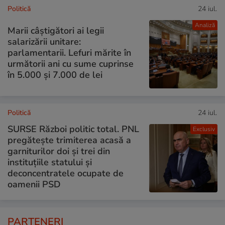
Politică
24 iul.
Analiză
Marii câștigători ai legii
salarizării unitare:
parlamentarii. Lefuri mărite în
următorii ani cu sume cuprinse
în 5.000 și 7.000 de lei
Politică
24 iul.
SURSE Război politic total. PNL
Exclusiv
pregătește trimiterea acasă a
garniturilor doi și trei din
instituțiile statului și
deconcentratele ocupate de
oamenii PSD
PARTENERI