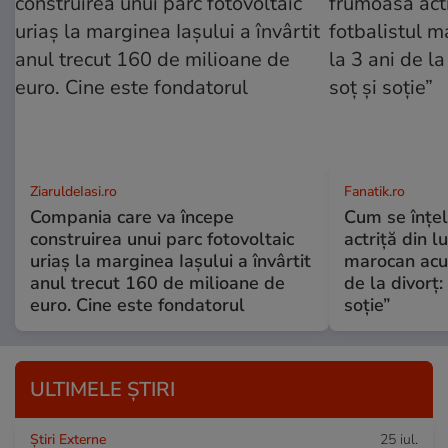
ZiaruldeIasi.ro
Fanatik.ro
Compania care va începe
Cum se înțe
construirea unui parc fotovoltaic
actriță din l
uriaș la marginea Iașului a învârtit
marocan acuz
anul trecut 160 de milioane de
de la divorț:
euro. Cine este fondatorul
soție”
ULTIMELE ȘTIRI
Știri Externe
25 iul.