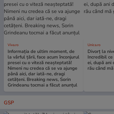
Viva.ro
Unica.ro
Informația de ultim moment, de
Divorț la nive
la vârful țării, face acum înconjurul
Incredibil ce
presei cu o viteză neașteptată!
ei, după ani 
Nimeni nu credea că se va ajunge
rău când mă
până aici, dar iată-ne, dragi
cetățeni. Breaking news, Sorin
Grindeanu tocmai a făcut anunțul
GSP