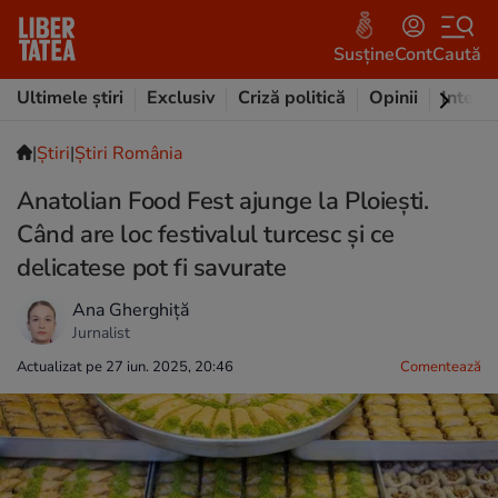
Susține
Cont
Caută
Ultimele știri
Exclusiv
Criză politică
Opinii
Intervi
|
Ştiri
|
Știri România
Anatolian Food Fest ajunge la Ploiești.
Când are loc festivalul turcesc și ce
delicatese pot fi savurate
Ana Gherghiță
Jurnalist
Actualizat pe 27 iun. 2025, 20:46
Comentează