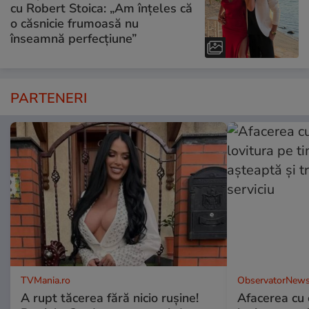
cu Robert Stoica: „Am înțeles că
o căsnicie frumoasă nu
înseamnă perfecțiune”
PARTENERI
TVMania.ro
ObservatorNews
A rupt tăcerea fără nicio rușine!
Afacerea cu 