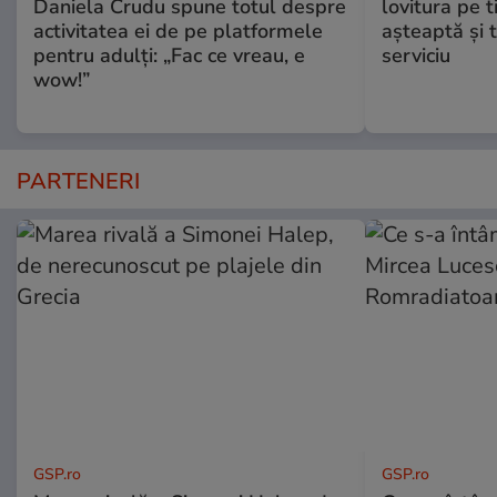
Daniela Crudu spune totul despre
lovitura pe t
activitatea ei de pe platformele
aşteaptă şi 
pentru adulți: „Fac ce vreau, e
serviciu
wow!”
PARTENERI
GSP.ro
GSP.ro