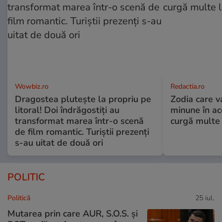
Wowbiz.ro
Redactia.ro
Dragostea plutește la propriu pe
Zodia care v
litoral! Doi îndrăgostiți au
minune în a
transformat marea într-o scenă
curgă multe l
de film romantic. Turiștii prezenți
s-au uitat de două ori
POLITIC
Politică
25 iul.
Mutarea prin care AUR, S.O.S. și