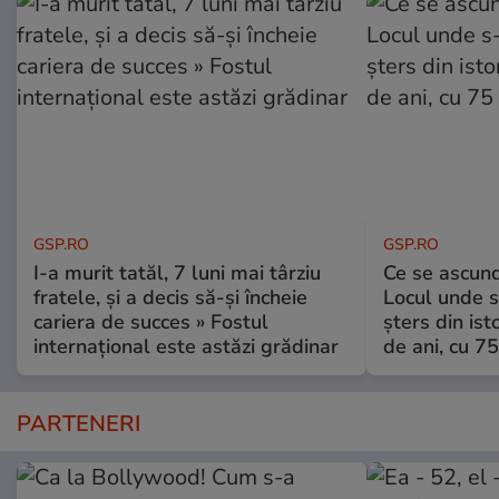
GSP.RO
GSP.RO
I-a murit tatăl, 7 luni mai târziu
Ce se ascund
fratele, și a decis să-și încheie
Locul unde s-
cariera de succes » Fostul
șters din ist
internațional este astăzi grădinar
de ani, cu 7
PARTENERI