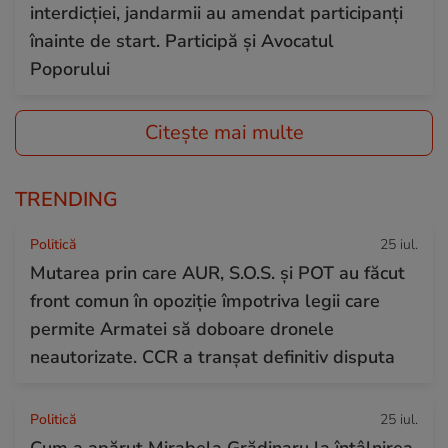
interdicției, jandarmii au amendat participanți
înainte de start. Participă și Avocatul
Poporului
Citește mai multe
TRENDING
Politică
25 iul.
Mutarea prin care AUR, S.O.S. și POT au făcut
front comun în opoziție împotriva legii care
permite Armatei să doboare dronele
neautorizate. CCR a tranșat definitiv disputa
Politică
25 iul.
Cum a apărut Mirabela Grădinaru la întâlnirea