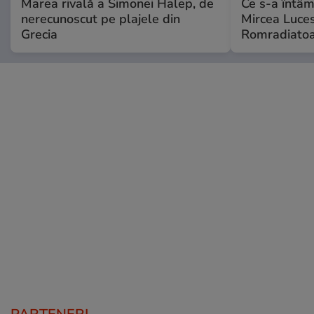
Marea rivală a Simonei Halep, de
Ce s-a întâmp
nerecunoscut pe plajele din
Mircea Luces
Grecia
Romradiatoa