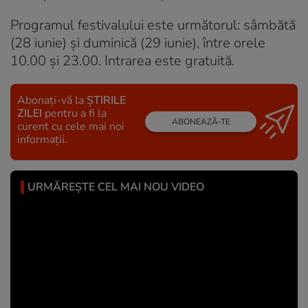
Programul festivalului este următorul: sâmbătă
(28 iunie) și duminică (29 iunie), între orele
10.00 și 23.00. Intrarea este gratuită.
Abonați-vă la
ȘTIRILE
ZILEI
pentru a fi la
ABONEAZĂ-TE
curent cu cele mai noi
informații.
URMĂREȘTE CEL MAI NOU VIDEO