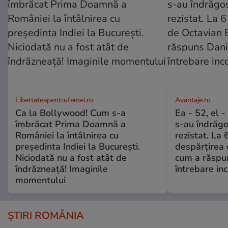
Libertateapentrufemei.ro
Avantaje.ro
Ca la Bollywood! Cum s-a
Ea - 52, el 
îmbrăcat Prima Doamnă a
s-au îndrăgos
României la întâlnirea cu
rezistat. La 
președinta Indiei la București.
despărțirea 
Niciodată nu a fost atât de
cum a răspu
îndrăzneață! Imaginile
întrebare i
momentului
ȘTIRI ROMÂNIA