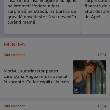
însărcinată însă imaginile au ajuns
surprinzătoar
pe internet! Vedeta a fost
flancată de 
surprinsă pe stradă, iar burtica de
aflat despre
gravidă dovedește că va deveni în
de Apel
curând mamă
MONDEN
Stiri Mondene
17:24
Motivul surprinzător pentru
care Dana Rogoz refuză avionul
în vacanțe. Ce fac copiii ei în tren
Stiri Mondene
17:24