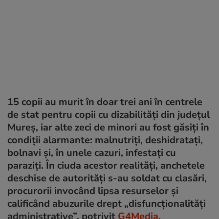
15 copii au murit în doar trei ani în centrele
de stat pentru copii cu dizabilități din județul
Mureș, iar alte zeci de minori au fost găsiți în
condiții alarmante: malnutriți, deshidratați,
bolnavi și, în unele cazuri, infestați cu
paraziți. În ciuda acestor realități, anchetele
deschise de autorități s-au soldat cu clasări,
procurorii invocând lipsa resurselor și
calificând abuzurile drept „disfuncționalități
administrative”, potrivit
G4Media
.