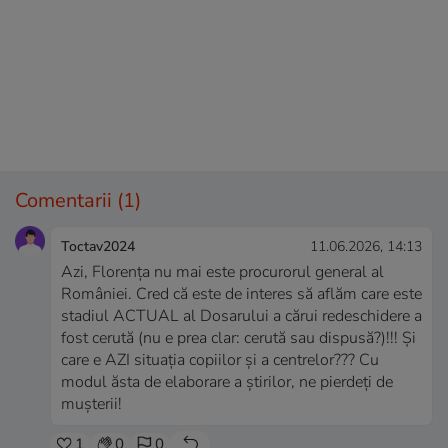
Comentarii
(1)
Toctav2024
11.06.2026, 14:13
Azi, Florenţa nu mai este procurorul general al
României. Cred că este de interes să aflăm care este
stadiul ACTUAL al Dosarului a cărui redeschidere a
fost cerută (nu e prea clar: cerută sau dispusă?)!!! Şi
care e AZI situaţia copiilor şi a centrelor??? Cu
modul ăsta de elaborare a ştirilor, ne pierdeţi de
muşterii!
1
0
0