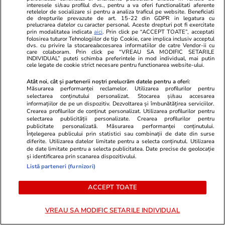
interesele si/sau profilul dvs., pentru a va oferi functionalitati aferente
GSP.ro
GSP.ro
retelelor de socializare si pentru a analiza traficul pe website. Beneficiati
Legendarul portar Dida a șocat la
A treia oară
de drepturile prevazute de art. 15-22 din GDPR in legatura cu
prelucrarea datelor cu caracter personal. Aceste drepturi pot fi exercitate
înmormântarea lui Franco Baresi »
campion NBA
prin modalitatea indicata
aici
. Prin click pe “ACCEPT TOATE”, acceptati
folosirea tuturor Tehnologiilor de tip Cookie, care implica inclusiv acceptul
Detaliul care a atras atenția
modelul cele
dvs. cu privire la stocarea/accesarea informatiilor de catre Vendor-ii cu
de vârstă e 
care colaboram. Prin click pe “VREAU SA MODIFIC SETARILE
INDIVIDUAL” puteti schimba preferintele in mod individual, mai putin
cele legate de cookie strict necesare pentru functionarea website-ului.
Atât noi, cât și partenerii noștri prelucrăm datele pentru a oferi:
Măsurarea performanței reclamelor. Utilizarea profilurilor pentru
selectarea conținutului personalizat. Stocarea și/sau accesarea
informațiilor de pe un dispozitiv. Dezvoltarea și îmbunătățirea serviciilor.
Crearea profilurilor de conținut personalizat. Utilizarea profilurilor pentru
selectarea publicității personalizate. Crearea profilurilor pentru
publicitate personalizată. Măsurarea performanței conținutului.
Înțelegerea publicului prin statistici sau combinații de date din surse
diferite. Utilizarea datelor limitate pentru a selecta conținutul. Utilizarea
de date limitate pentru a selecta publicitatea. Date precise de geolocație
și identificarea prin scanarea dispozitivului.
Listă parteneri (furnizori)
ACCEPT TOATE
VREAU SA MODIFIC SETARILE INDIVIDUAL