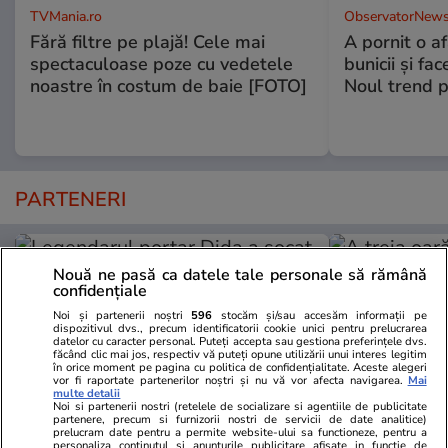
TVMania.ro
ObservatorNews
Fără filtre pe plajă! Cele mai
A pornit o a
spectaculoase poze cu vedetele
bunicii şi fa
noastre în costum de baie [FOTO]
Noul trend p
PARTENERI
Nouă ne pasă ca datele tale personale să rămână
confidențiale
Noi și partenerii noștri
596
stocăm și/sau accesăm informații pe
dispozitivul dvs., precum identificatorii cookie unici pentru prelucrarea
datelor cu caracter personal. Puteți accepta sau gestiona preferințele dvs.
făcând clic mai jos, respectiv vă puteți opune utilizării unui interes legitim
în orice moment pe pagina cu politica de confidențialitate. Aceste alegeri
vor fi raportate partenerilor noștri și nu vă vor afecta navigarea.
Mai
multe detalii
Noi si partenerii nostri (retelele de socializare si agentiile de publicitate
partenere, precum si furnizorii nostri de servicii de date analitice)
prelucram date pentru a permite website-ului sa functioneze, pentru a
personaliza continutul si anunturile publicitare afisate in functie de