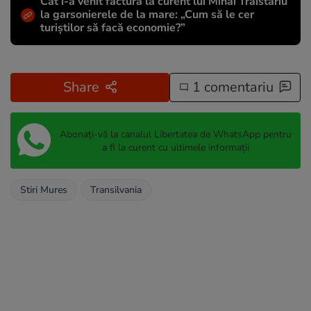
Cât i-a venit factura la curent lui Mihai Trăistariu
la garsonierele de la mare: „Cum să le cer
turiștilor să facă economie?”
Share
1 comentariu
Abonați-vă la canalul Libertatea de WhatsApp pentru
a fi la curent cu ultimele informații
Stiri Mures
Transilvania