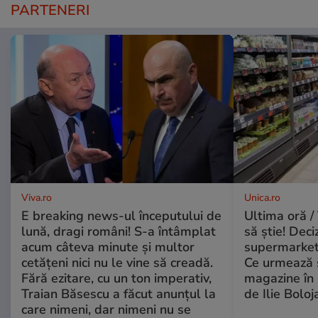
PARTENERI
Viva.ro
Unica.ro
E breaking news-ul începutului de
Ultima oră / 
lună, dragi români! S-a întâmplat
să știe! Deci
acum câteva minute și multor
supermarketu
cetățeni nici nu le vine să creadă.
Ce urmează s
Fără ezitare, cu un ton imperativ,
magazine în 
Traian Băsescu a făcut anunțul la
de Ilie Boloj
care nimeni, dar nimeni nu se