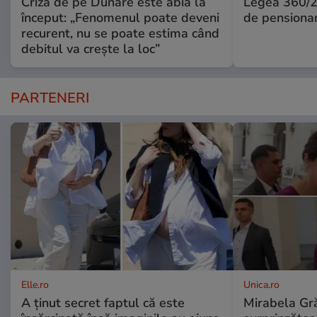
Criza de pe Dunăre este abia la
Legea 360/2
început: „Fenomenul poate deveni
de pensiona
recurent, nu se poate estima când
debitul va crește la loc”
PARTENERI
Elle.ro
Unica.ro
A ținut secret faptul că este
Mirabela Gră