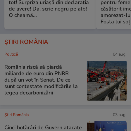
tot! Surpriza uriașă din declarația
pentru femei
de avere! Da, scrie negru pe alb!
căsătorit ime
O cheamă…
amorezat-lul
Fosta lui soț
ȘTIRI ROMÂNIA
Politică
04 aug.
România riscă să piardă
miliarde de euro din PNRR
după un vot în Senat. De ce
sunt contestate modificările la
legea decarbonizării
Știri România
03 aug.
Cinci hotărâri de Guvern atacate