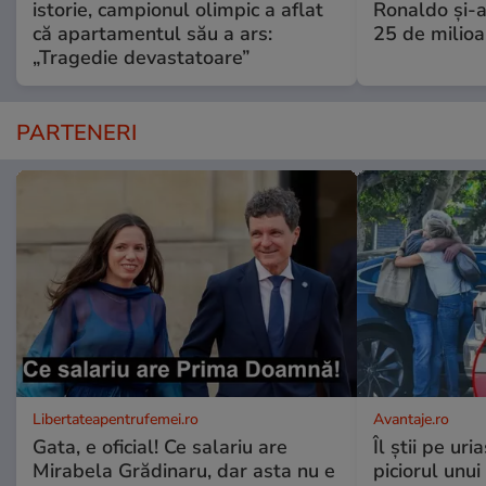
istorie, campionul olimpic a aflat
Ronaldo și-a
că apartamentul său a ars:
25 de milioa
„Tragedie devastatoare”
PARTENERI
Libertateapentrufemei.ro
Avantaje.ro
Gata, e oficial! Ce salariu are
Îl știi pe ur
Mirabela Grădinaru, dar asta nu e
piciorul unui