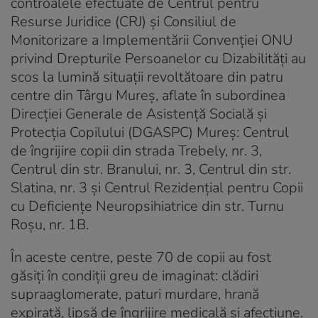
controalele efectuate de Centrul pentru
Resurse Juridice (CRJ) și Consiliul de
Monitorizare a Implementării Convenției ONU
privind Drepturile Persoanelor cu Dizabilități au
scos la lumină situații revoltătoare din patru
centre din Târgu Mureș, aflate în subordinea
Direcției Generale de Asistență Socială și
Protecția Copilului (DGASPC) Mureș: Centrul
de îngrijire copii din strada Trebely, nr. 3,
Centrul din str. Branului, nr. 3, Centrul din str.
Slatina, nr. 3 și Centrul Rezidențial pentru Copii
cu Deficiențe Neuropsihiatrice din str. Turnu
Roșu, nr. 1B.
În aceste centre, peste 70 de copii au fost
găsiți în condiții greu de imaginat: clădiri
supraaglomerate, paturi murdare, hrană
expirată, lipsă de îngrijire medicală și afecțiune.