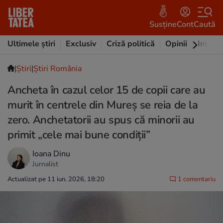
Susține
Cont
Caută
Ultimele știri
Exclusiv
Criză politică
Opinii
Intervi
|
Ştiri
|
Știri România
Ancheta în cazul celor 15 de copii care au
murit în centrele din Mureș se reia de la
zero. Anchetatorii au spus că minorii au
primit „cele mai bune condiții”
Ioana Dinu
Jurnalist
Actualizat pe 11 iun. 2026, 18:20
1 comentariu