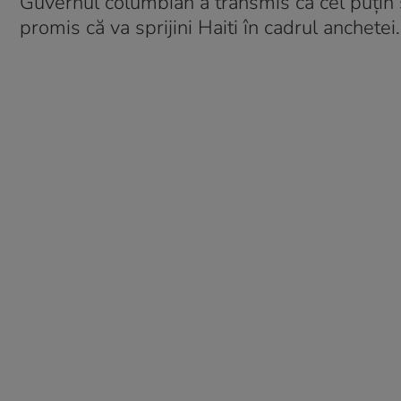
Guvernul columbian a transmis că cel puțin ș
promis că va sprijini Haiti în cadrul anchetei.