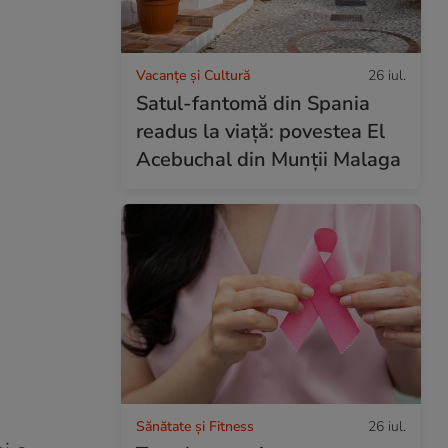
Vacanțe și Cultură
26 iul.
Satul-fantomă din Spania
readus la viață: povestea El
Acebuchal din Munții Malaga
Sănătate și Fitness
26 iul.