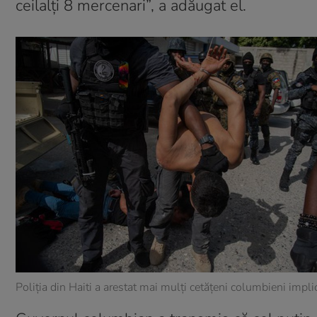
ceilalți 8 mercenari”, a adăugat el.
Poliția din Haiti a arestat mai mulți cetățeni columbieni impli