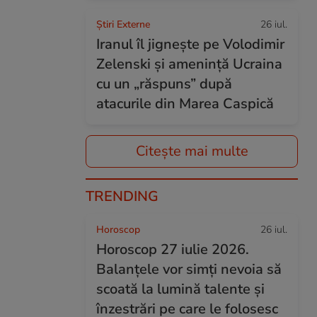
Știri Externe
26 iul.
Iranul îl jignește pe Volodimir
Zelenski și amenință Ucraina
cu un „răspuns” după
atacurile din Marea Caspică
Citește mai multe
TRENDING
Horoscop
26 iul.
Horoscop 27 iulie 2026.
Balanțele vor simți nevoia să
scoată la lumină talente și
înzestrări pe care le folosesc