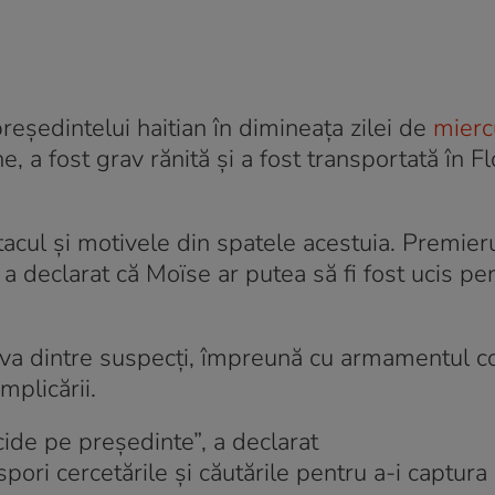
președintelui haitian în dimineața zilei de
miercu
ne, a fost grav rănită și a fost transportată în F
tacul și motivele din spatele acestuia. Premier
 a declarat că Moïse ar putea să fi fost ucis pe
câțiva dintre suspecți, împreună cu armamentul co
mplicării.
ucide pe președinte”, a declarat
pori cercetările și căutările pentru a-i captura 