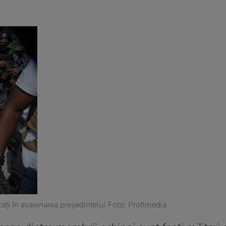
cați în asasinarea președintelui Foto: Profimedia