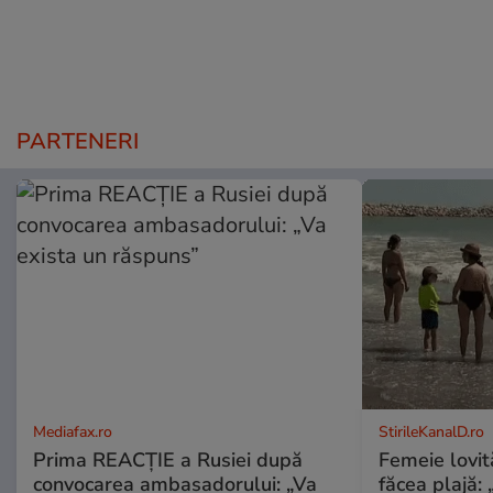
PARTENERI
Mediafax.ro
StirileKanalD.ro
Prima REACȚIE a Rusiei după
Femeie lovit
convocarea ambasadorului: „Va
făcea plajă: „