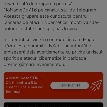
revendicată de gruparea prorusă
NoName05716 pe canalul său de Telegram.
Această grupare este cunoscută pentru
lansarea de atacuri cibernetice împotriva site-
urilor din state care sprijină Ucraina.
Incidentul survine în contextul în care Haga
găzduiește summitul NATO, iar autoritățile
emiseseră deja avertismente cu privire la riscul
sporit de atacuri cibernetice în perioada
premergătoare evenimentului.
Abonați-vă la
ȘTIRILE
ZILEI
pentru a fi la
ABONEAZĂ-TE
curent cu cele mai noi
informații.