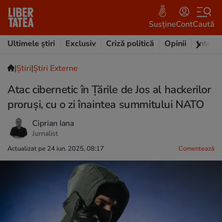
Susține
Cont
Caută
Ultimele știri
Exclusiv
Criză politică
Opinii
Intervi
|
Ştiri
|
Știri Externe
Atac cibernetic în Țările de Jos al hackerilor
proruși, cu o zi înaintea summitului NATO
Ciprian Iana
Jurnalist
Actualizat pe 24 iun. 2025, 08:17
Comentează