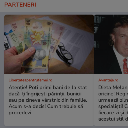
PARTENERI
Libertateapentrufemei.ro
Avantaje.ro
Atenție! Poți primi bani de la stat
Dieta Melan
dacă-ți îngrijești părinții, bunicii
oricine! Regi
sau pe cineva vârstnic din familie.
urmează zilni
Acum s-a decis! Cum trebuie să
specialiști! 
procedezi
fiecare zi și 
acestui stil 