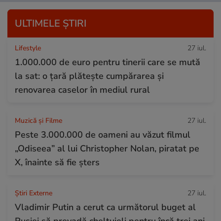
ULTIMELE ȘTIRI
Lifestyle
27 iul.
1.000.000 de euro pentru tinerii care se mută
la sat: o țară plătește cumpărarea și
renovarea caselor în mediul rural
Muzică și Filme
27 iul.
Peste 3.000.000 de oameni au văzut filmul
„Odiseea” al lui Christopher Nolan, piratat pe
X, înainte să fie șters
Știri Externe
27 iul.
Vladimir Putin a cerut ca următorul buget al
Rusiei să prevadă cheltuieli pentru încă trei ani