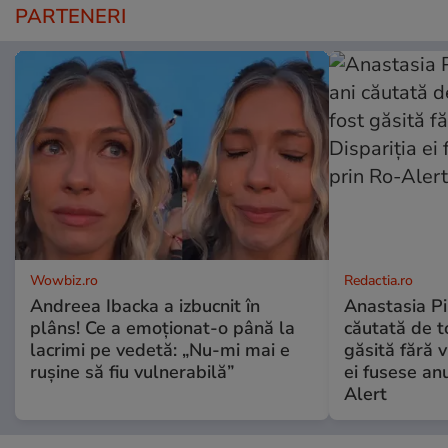
PARTENERI
Wowbiz.ro
Redactia.ro
Andreea Ibacka a izbucnit în
Anastasia Pi
plâns! Ce a emoționat-o până la
căutată de t
lacrimi pe vedetă: „Nu-mi mai e
găsită fără v
rușine să fiu vulnerabilă”
ei fusese anu
Alert