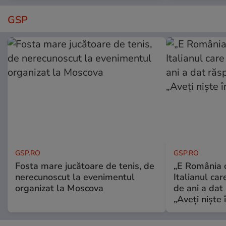
GSP
GSP.RO
GSP.RO
Fosta mare jucătoare de tenis, de
„E România o
nerecunoscut la evenimentul
Italianul car
organizat la Moscova
de ani a dat 
„Aveți niște î