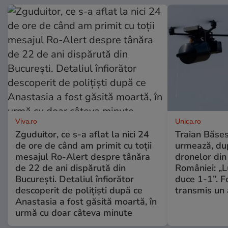
Viva.ro
Unica.ro
Zguduitor, ce s-a aflat la nici 24
Traian Băses
de ore de când am primit cu toții
urmează, du
mesajul Ro-Alert despre tânăra
dronelor din 
de 22 de ani dispărută din
României: „L
București. Detaliul înfiorător
duce 1-1”. F
descoperit de polițiști după ce
transmis un 
Anastasia a fost găsită moartă, în
urmă cu doar câteva minute