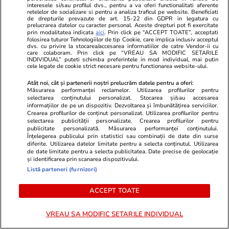
interesele si/sau profilul dvs., pentru a va oferi functionalitati aferente
supraviețuia
retelelor de socializare si pentru a analiza traficul pe website. Beneficiati
de drepturile prevazute de art. 15-22 din GDPR in legatura cu
prelucrarea datelor cu caracter personal. Aceste drepturi pot fi exercitate
prin modalitatea indicata
aici
. Prin click pe “ACCEPT TOATE”, acceptati
folosirea tuturor Tehnologiilor de tip Cookie, care implica inclusiv acceptul
dvs. cu privire la stocarea/accesarea informatiilor de catre Vendor-ii cu
Vacanțe și Cultură
26 iul.
care colaboram. Prin click pe “VREAU SA MODIFIC SETARILE
INDIVIDUAL” puteti schimba preferintele in mod individual, mai putin
cele legate de cookie strict necesare pentru functionarea website-ului.
Care sunt lucrurile pe care le
Atât noi, cât și partenerii noștri prelucrăm datele pentru a oferi:
uităm cel mai des când plecăm
Măsurarea performanței reclamelor. Utilizarea profilurilor pentru
selectarea conținutului personalizat. Stocarea și/sau accesarea
în concediu
informațiilor de pe un dispozitiv. Dezvoltarea și îmbunătățirea serviciilor.
Crearea profilurilor de conținut personalizat. Utilizarea profilurilor pentru
selectarea publicității personalizate. Crearea profilurilor pentru
publicitate personalizată. Măsurarea performanței conținutului.
Înțelegerea publicului prin statistici sau combinații de date din surse
diferite. Utilizarea datelor limitate pentru a selecta conținutul. Utilizarea
de date limitate pentru a selecta publicitatea. Date precise de geolocație
Lifestyle
26 iul.
și identificarea prin scanarea dispozitivului.
Listă parteneri (furnizori)
Cum să gătești în 2 ore pentru
ACCEPT TOATE
toată săptămâna – 5 idei de
mese pentru 7 zile
VREAU SA MODIFIC SETARILE INDIVIDUAL