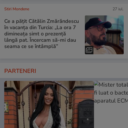
Stiri Mondene
27 iul.
Ce a pățit Cătălin Zmărăndescu
în vacanța din Turcia: „La ora 7
dimineața simt o prezență
lângă pat. Încercam să-mi dau
seama ce se întâmplă”
PARTENERI