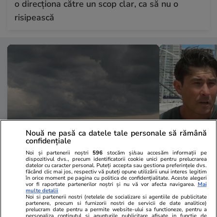
o direcționa către un scop clar, ca să nu o
risipească
Nouă ne pasă ca datele tale personale să rămână
confidențiale
Noi și partenerii noștri
596
stocăm și/sau accesăm informații pe
Lifestyle
27 iul.
Lifestyle
dispozitivul dvs., precum identificatorii cookie unici pentru prelucrarea
datelor cu caracter personal. Puteți accepta sau gestiona preferințele dvs.
Ce sunt norii pyrocumulonimbus
Povestea inc
făcând clic mai jos, respectiv vă puteți opune utilizării unui interes legitim
în orice moment pe pagina cu politica de confidențialitate. Aceste alegeri
care alimentează dezastrele din
marinar care 
vor fi raportate partenerilor noștri și nu vă vor afecta navigarea.
Mai
multe detalii
Europa: „Întrebarea este dacă
derivă în Pac
Noi si partenerii nostri (retelele de socializare si agentiile de publicitate
partenere, precum si furnizorii nostri de servicii de date analitice)
vine unul marți sau miercuri”
săptămână”.
prelucram date pentru a permite website-ului sa functioneze, pentru a
personaliza continutul si anunturile publicitare afisate in functie de