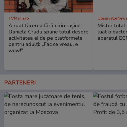
TVMania.ro
ObservatorNews
A rupt tăcerea fără nicio rușine!
Mister total î
Daniela Crudu spune totul despre
luat o bacter
activitatea ei de pe platformele
aparatul ECM
pentru adulți: „Fac ce vreau, e
wow!”
PARTENERI