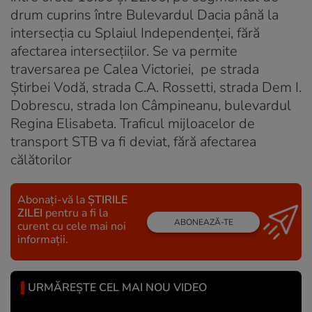
drum cuprins între Bulevardul Dacia până la
intersecția cu Splaiul Independenței, fără
afectarea intersecțiilor. Se va permite
traversarea pe Calea Victoriei, pe strada
Știrbei Vodă, strada C.A. Rossetti, strada Dem I.
Dobrescu, strada Ion Câmpineanu, bulevardul
Regina Elisabeta. Traficul mijloacelor de
transport STB va fi deviat, fără afectarea
călătorilor
Abonați-vă la
ȘTIRILE
ZILEI
pentru a fi la
ABONEAZĂ-TE
curent cu cele mai noi
informații.
URMĂREȘTE CEL MAI NOU VIDEO