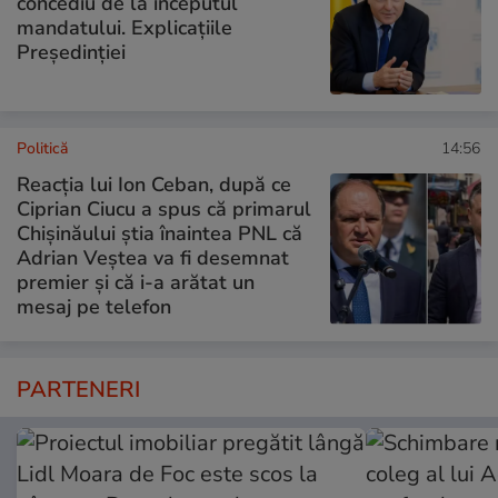
concediu de la începutul
mandatului. Explicațiile
Președinției
Politică
14:56
Reacția lui Ion Ceban, după ce
Ciprian Ciucu a spus că primarul
Chișinăului știa înaintea PNL că
Adrian Veștea va fi desemnat
premier și că i-a arătat un
mesaj pe telefon
PARTENERI