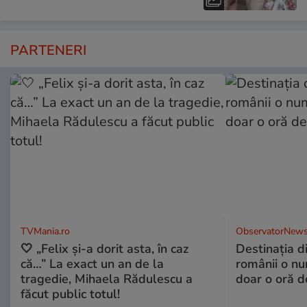
PARTENERI
TVMania.ro
ObservatorNews
🤍 „Felix și-a dorit asta, în caz
Destinaţia d
că…” La exact un an de la
românii o nu
tragedie, Mihaela Rădulescu a
doar o oră d
făcut public totul!