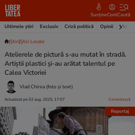
Susține
Cont
Caută
Ultimele știri
Exclusiv
Criză politică
Opinii
Video
|
Ştiri
|
Știri Locale
Atelierele de pictură s-au mutat în stradă.
Artiștii plastici și-au arătat talentul pe
Calea Victoriei
Vlad Chirea (foto și text)
Actualizat pe 02 aug. 2025, 17:07
Comentează
Reportaj