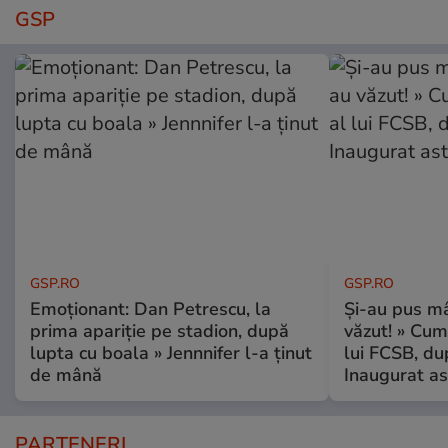
GSP
GSP.RO
GSP.RO
Emoționant: Dan Petrescu, la
Și-au pus mâ
prima apariție pe stadion, după
văzut! » Cum
lupta cu boala » Jennnifer l-a ținut
lui FCSB, du
de mână
Inaugurat as
PARTENERI