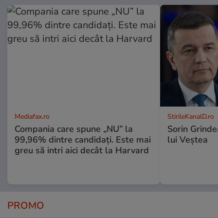
Mediafax.ro
StirileKanalD.ro
Compania care spune „NU” la
Sorin Grinde
99,96% dintre candidați. Este mai
lui Veștea
greu să intri aici decât la Harvard
PROMO