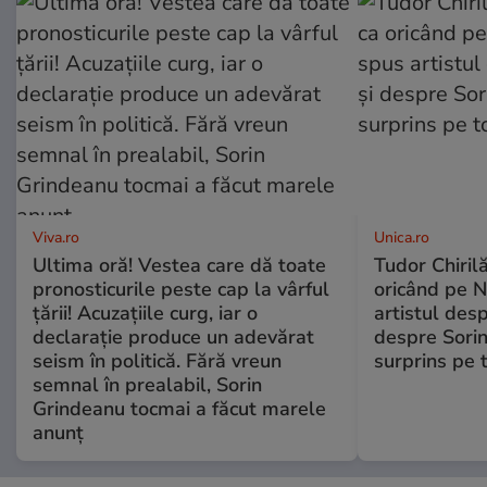
Viva.ro
Unica.ro
Ultima oră! Vestea care dă toate
Tudor Chiril
pronosticurile peste cap la vârful
oricând pe N
țării! Acuzațiile curg, iar o
artistul desp
declarație produce un adevărat
despre Sorin
seism în politică. Fără vreun
surprins pe 
semnal în prealabil, Sorin
Grindeanu tocmai a făcut marele
anunț