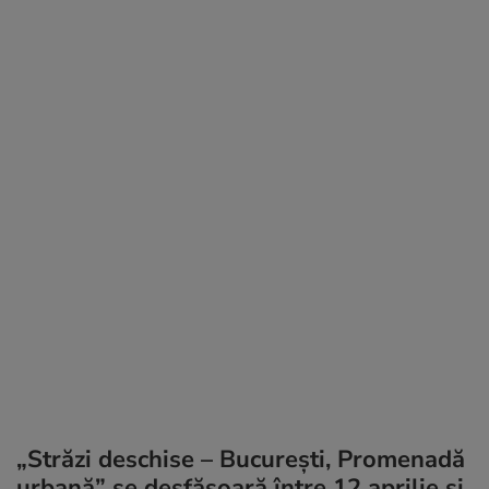
„Străzi deschise – București, Promenadă
urbană” se desfășoară între 12 aprilie și