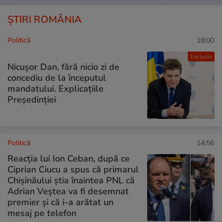
ȘTIRI ROMÂNIA
Politică
18:00
Exclusiv
Nicușor Dan, fără nicio zi de
concediu de la începutul
mandatului. Explicațiile
Președinției
Politică
14:56
Reacția lui Ion Ceban, după ce
Ciprian Ciucu a spus că primarul
Chișinăului știa înaintea PNL că
Adrian Veștea va fi desemnat
premier și că i-a arătat un
mesaj pe telefon