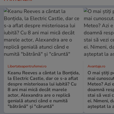
Libertateapentrufemei.ro
Avantaje.ro
Keanu Reeves a cântat la Bonțida,
O mai știți 
la Electric Castle, dar ce s-a aflat
mai cunoscu
despre misterioasa lui iubită? Cu
Meteo? Azi e
8 ani mai mică decât marele
doamnă respe
actor, Alexandra are o replică
stai să vezi 
genială atunci când e numită
ei. Nimeni, d
"bătrână" și "căruntă"
așteptat la 