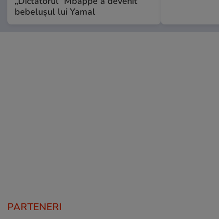
„Dictatorul” Mbappe a devenit
bebelușul lui Yamal
PARTENERI