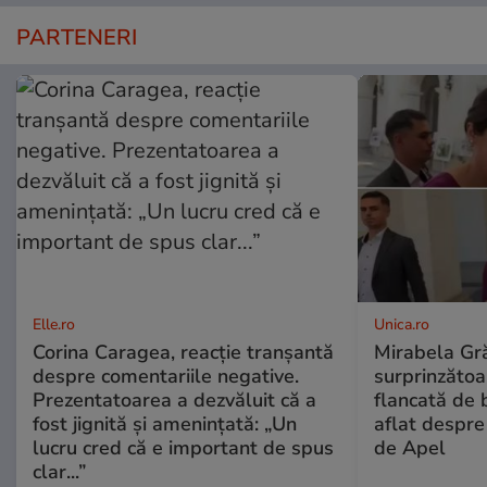
PARTENERI
Elle.ro
Unica.ro
Corina Caragea, reacție tranșantă
Mirabela Gră
despre comentariile negative.
surprinzătoar
Prezentatoarea a dezvăluit că a
flancată de 
fost jignită și amenințată: „Un
aflat despre
lucru cred că e important de spus
de Apel
clar...”