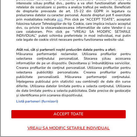
interesele si/sau profilul dvs., pentru a va oferi functionalitati aferente
Lifestyle
22:26
retelelor de socializare si pentru a analiza traficul pe website. Beneficiati
de drepturile prevazute de art. 15-22 din GDPR in legatura cu
Un cuplu a vândut tot, s-a mutat pe o barcă, a
prelucrarea datelor cu caracter personal. Aceste drepturi pot fi exercitate
prin modalitatea indicata
aici
. Prin click pe “ACCEPT TOATE”, acceptati
renunțat la curent și a redus cheltuielile cu
folosirea tuturor Tehnologiilor de tip Cookie, care implica inclusiv acceptul
dvs. cu privire la stocarea/accesarea informatiilor de catre Vendor-ii cu
peste 1.000 de euro: „Nu ne-am mai întoarce
care colaboram. Prin click pe “VREAU SA MODIFIC SETARILE
INDIVIDUAL” puteti schimba preferintele in mod individual, mai putin
niciodată”
cele legate de cookie strict necesare pentru functionarea website-ului.
Atât noi, cât și partenerii noștri prelucrăm datele pentru a oferi:
Măsurarea performanței reclamelor. Utilizarea profilurilor pentru
Citește mai multe
selectarea conținutului personalizat. Stocarea și/sau accesarea
informațiilor de pe un dispozitiv. Dezvoltarea și îmbunătățirea serviciilor.
Crearea profilurilor de conținut personalizat. Utilizarea profilurilor pentru
selectarea publicității personalizate. Crearea profilurilor pentru
publicitate personalizată. Măsurarea performanței conținutului.
TRENDING
Înțelegerea publicului prin statistici sau combinații de date din surse
diferite. Utilizarea datelor limitate pentru a selecta conținutul. Utilizarea
de date limitate pentru a selecta publicitatea. Date precise de geolocație
Fotbal
23:23
și identificarea prin scanarea dispozitivului.
LIVE TEXT Spania – Argentina, finala CM 2026
Listă parteneri (furnizori)
/ Ibericii au dominat categoric prima repriză.
ACCEPT TOATE
Yamal, pericolul numărul 1. Messi se lasă
așteptat
VREAU SA MODIFIC SETARILE INDIVIDUAL