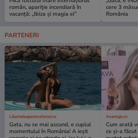
Fiica fostului mare internațional
„Gata, e IN
român, apariție incendiară în
cere 3 măsu
vacanță: „Ibiza și magia ei”
România
PARTENERI
Libertateapentrufemei.ro
Avantaje.ro
Gata, nu se mai ascund, e cuplul
Cum arată v
momentului în România! A ieșit
ce și-a făcut