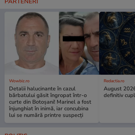
PARTENERI
Wowbiz.ro
Redactia.ro
Detalii halucinante în cazul
August 2026
bărbatului găsit îngropat într-o
definitiv cup
curte din Botoșani! Marinel a fost
înjunghiat în inimă, iar concubina
lui se numără printre suspecți