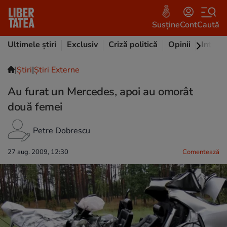
Susține
Cont
Caută
Ultimele știri
Exclusiv
Criză politică
Opinii
Intervi
|
Ştiri
|
Știri Externe
Au furat un Mercedes, apoi au omorât
două femei
Petre Dobrescu
27 aug. 2009, 12:30
Comentează