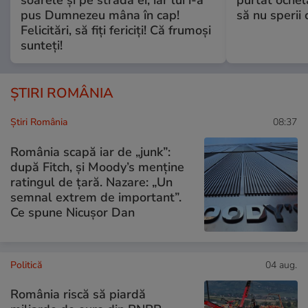
soarele și pe strada ei, iar lui i-a
purtat ochel
pus Dumnezeu mâna în cap!
să nu sperii c
Felicitări, să fiți fericiți! Că frumoși
sunteți!
ȘTIRI ROMÂNIA
Știri România
08:37
România scapă iar de „junk”:
după Fitch, și Moody’s menține
ratingul de țară. Nazare: „Un
semnal extrem de important”.
Ce spune Nicușor Dan
Politică
04 aug.
România riscă să piardă