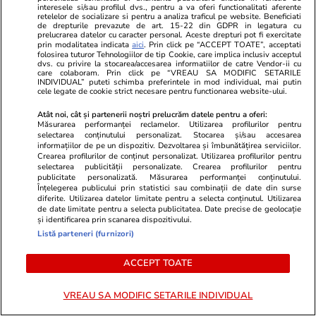
Opinii
07 aug.
interesele si/sau profilul dvs., pentru a va oferi functionalitati aferente
retelelor de socializare si pentru a analiza traficul pe website. Beneficiati
de drepturile prevazute de art. 15-22 din GDPR in legatura cu
prelucrarea datelor cu caracter personal. Aceste drepturi pot fi exercitate
De ce nu stingem lumina când
prin modalitatea indicata
aici
. Prin click pe “ACCEPT TOATE”, acceptati
folosirea tuturor Tehnologiilor de tip Cookie, care implica inclusiv acceptul
ne zice Bolojan. Criza Dunării e
dvs. cu privire la stocarea/accesarea informatiilor de catre Vendor-ii cu
care colaboram. Prin click pe “VREAU SA MODIFIC SETARILE
doar un avertisment
INDIVIDUAL” puteti schimba preferintele in mod individual, mai putin
cele legate de cookie strict necesare pentru functionarea website-ului.
Atât noi, cât și partenerii noștri prelucrăm datele pentru a oferi:
Măsurarea performanței reclamelor. Utilizarea profilurilor pentru
selectarea conținutului personalizat. Stocarea și/sau accesarea
informațiilor de pe un dispozitiv. Dezvoltarea și îmbunătățirea serviciilor.
Opinii
07 aug.
Crearea profilurilor de conținut personalizat. Utilizarea profilurilor pentru
selectarea publicității personalizate. Crearea profilurilor pentru
publicitate personalizată. Măsurarea performanței conținutului.
Înțelegerea publicului prin statistici sau combinații de date din surse
Cum supraviețuiești unui șef
diferite. Utilizarea datelor limitate pentru a selecta conținutul. Utilizarea
de date limitate pentru a selecta publicitatea. Date precise de geolocație
prost
și identificarea prin scanarea dispozitivului.
Listă parteneri (furnizori)
ACCEPT TOATE
Opinii
07 aug.
VREAU SA MODIFIC SETARILE INDIVIDUAL