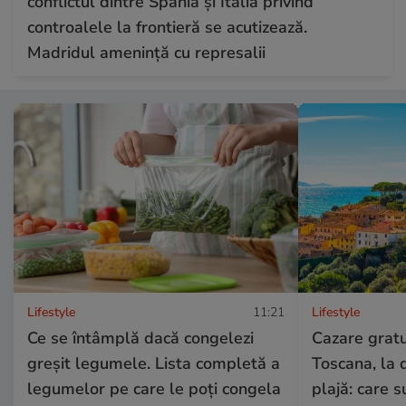
conflictul dintre Spania și Italia privind
controalele la frontieră se acutizează.
Madridul amenință cu represalii
Lifestyle
11:21
Lifestyle
Ce se întâmplă dacă congelezi
Cazare gratui
greșit legumele. Lista completă a
Toscana, la 
legumelor pe care le poți congela
plajă: care su