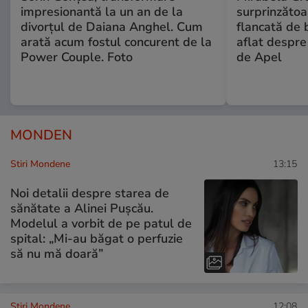
impresionantă la un an de la
surprinzătoar
divorțul de Daiana Anghel. Cum
flancată de 
arată acum fostul concurent de la
aflat despre
Power Couple. Foto
de Apel
MONDEN
Stiri Mondene
13:15
Noi detalii despre starea de
sănătate a Alinei Pușcău.
Modelul a vorbit de pe patul de
spital: „Mi-au băgat o perfuzie
să nu mă doară”
Stiri Mondene
12:08