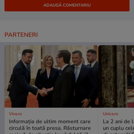
PARTENERI
Viva.ro
Unica.ro
Informația de ultim moment care
La 2 ani de 
circulă în toată presa. Răsturnare
un cuplu ce