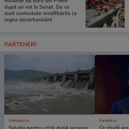
miliarde de euro din PNRR
după un vot în Senat. De ce
sunt contestate modificările la
legea decarbonizării
PARTENERI
Adevarul.ro
Fanatik.ro
Soluția pentru criză după secarea
Ce studii are