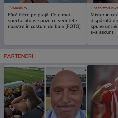
TVMania.ro
ObservatorNews
Fără filtre pe plajă! Cele mai
Mister în caz
spectaculoase poze cu vedetele
dispărută de
noastre în costum de baie [FOTO]
spune unchiu
s-a ascuns
PARTENERI