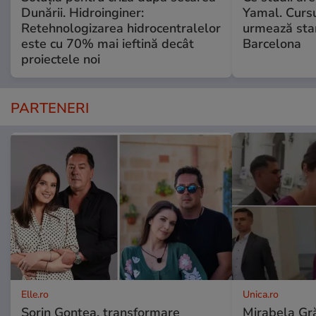
Dunării. Hidroinginer:
Yamal. Cursu
Retehnologizarea hidrocentralelor
urmează star
este cu 70% mai ieftină decât
Barcelona
proiectele noi
PARTENERI
Elle.ro
Unica.ro
Sorin Gonțea, transformare
Mirabela Gră