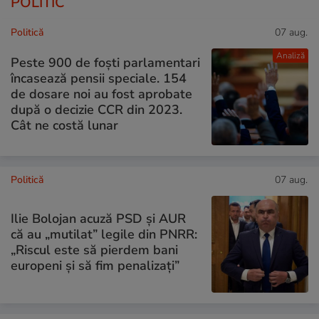
POLITIC
Politică
07 aug.
Analiză
Peste 900 de foști parlamentari
încasează pensii speciale. 154
de dosare noi au fost aprobate
după o decizie CCR din 2023.
Cât ne costă lunar
Politică
07 aug.
Ilie Bolojan acuză PSD și AUR
că au „mutilat” legile din PNRR:
„Riscul este să pierdem bani
europeni și să fim penalizați”