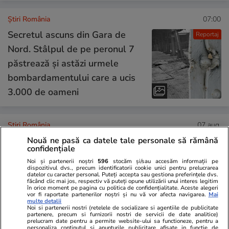
Știri România
07:00
Secretul ascuns din Gara de
Reportaj
Nord. Stâlpul de pe peronul 7
păstrează și astăzi urmele
bombardamentului care a ucis
3.000 de oameni
Știri România
07 aug.
Patru ursuleți orfani din
Nouă ne pasă ca datele tale personale să rămână
confidențiale
România au ajuns într-un parc
Noi și partenerii noștri
596
stocăm și/sau accesăm informații pe
din Franța. Anita, Alexandra,
dispozitivul dvs., precum identificatorii cookie unici pentru prelucrarea
datelor cu caracter personal. Puteți accepta sau gestiona preferințele dvs.
făcând clic mai jos, respectiv vă puteți opune utilizării unui interes legitim
Chance și Thomas i-au cucerit
în orice moment pe pagina cu politica de confidențialitate. Aceste alegeri
vor fi raportate partenerilor noștri și nu vă vor afecta navigarea.
Mai
pe francezi
multe detalii
Noi si partenerii nostri (retelele de socializare si agentiile de publicitate
partenere, precum si furnizorii nostri de servicii de date analitice)
prelucram date pentru a permite website-ului sa functioneze, pentru a
personaliza continutul si anunturile publicitare afisate in functie de