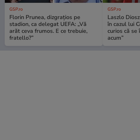
GSP.ro
GSP.ro
Florin Prunea, dizgrațios pe
Laszlo Diosz
stadion, ca delegat UEFA: „Vă
în cazul lui 
arăt ceva frumos. E ce trebuie,
curios că se
fratello?”
acum”