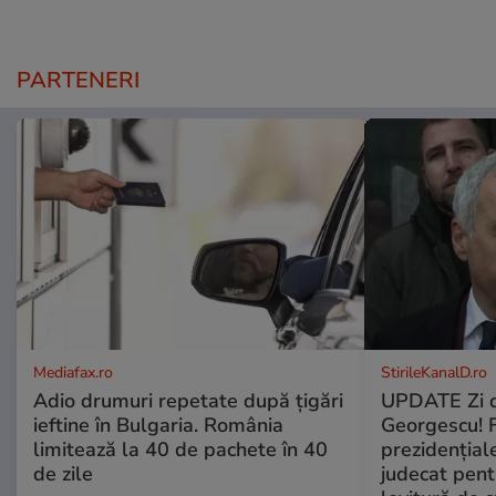
PARTENERI
Mediafax.ro
StirileKanalD.ro
Adio drumuri repetate după țigări
UPDATE Zi d
ieftine în Bulgaria. România
Georgescu! F
limitează la 40 de pachete în 40
prezidențiale
de zile
judecat pent