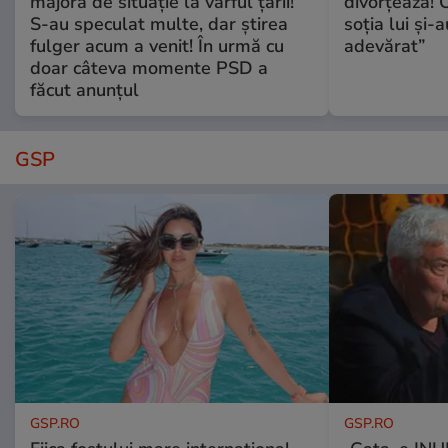
majoră de situație la vârful țării!
divorțează! C
S-au speculat multe, dar știrea
soția lui și-
fulger acum a venit! În urmă cu
adevărat”
doar câteva momente PSD a
făcut anunțul
GSP
GSP.RO
GSP.RO