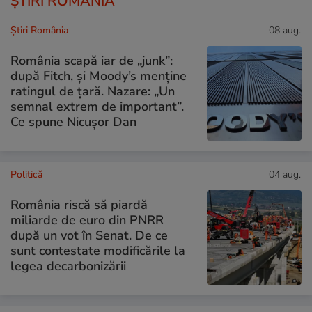
ȘTIRI ROMÂNIA
Știri România
08 aug.
România scapă iar de „junk”:
după Fitch, și Moody’s menține
ratingul de țară. Nazare: „Un
semnal extrem de important”.
Ce spune Nicușor Dan
Politică
04 aug.
România riscă să piardă
miliarde de euro din PNRR
după un vot în Senat. De ce
sunt contestate modificările la
legea decarbonizării