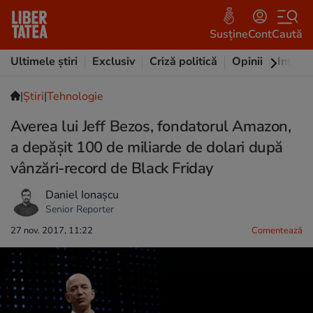
Susține
Cont
Caută
Ultimele știri
Exclusiv
Criză politică
Opinii
Intervi
|
Ştiri
|
Tehnologie
Averea lui Jeff Bezos, fondatorul Amazon,
a depășit 100 de miliarde de dolari după
vânzări-record de Black Friday
Daniel Ionașcu
Senior Reporter
27 nov. 2017, 11:22
Comentează