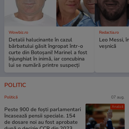
Wowbiz.ro
Redactia.ro
Detalii halucinante în cazul
Leo Messi, î
bărbatului găsit îngropat într-o
veșnică
curte din Botoșani! Marinel a fost
înjunghiat în inimă, iar concubina
lui se numără printre suspecți
POLITIC
Politică
07 aug.
Analiză
Peste 900 de foști parlamentari
încasează pensii speciale. 154
de dosare noi au fost aprobate
după o decizie CCR din 2023.