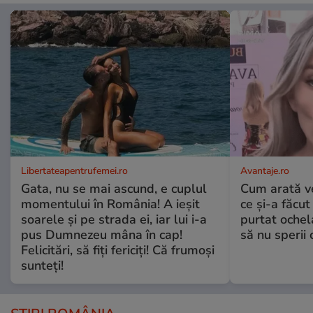
Libertateapentrufemei.ro
Avantaje.ro
Gata, nu se mai ascund, e cuplul
Cum arată v
momentului în România! A ieșit
ce și-a făcut
soarele și pe strada ei, iar lui i-a
purtat ochel
pus Dumnezeu mâna în cap!
să nu sperii c
Felicitări, să fiți fericiți! Că frumoși
sunteți!