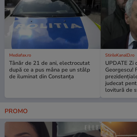
Mediafax.ro
StirileKanalD.ro
Tânăr de 21 de ani, electrocutat
UPDATE Zi d
după ce a pus mâna pe un stâlp
Georgescu! F
de iluminat din Constanța
prezidențiale
judecat pent
lovitură de s
PROMO