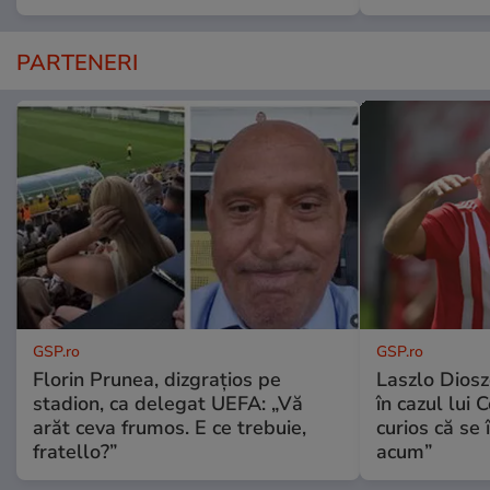
PARTENERI
GSP.ro
GSP.ro
Florin Prunea, dizgrațios pe
Laszlo Diosz
stadion, ca delegat UEFA: „Vă
în cazul lui 
arăt ceva frumos. E ce trebuie,
curios că se
fratello?”
acum”