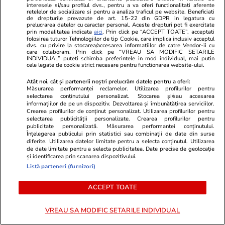
interesele si/sau profilul dvs., pentru a va oferi functionalitati aferente
retelelor de socializare si pentru a analiza traficul pe website. Beneficiati
de drepturile prevazute de art. 15-22 din GDPR in legatura cu
prelucrarea datelor cu caracter personal. Aceste drepturi pot fi exercitate
prin modalitatea indicata
aici
. Prin click pe “ACCEPT TOATE”, acceptati
folosirea tuturor Tehnologiilor de tip Cookie, care implica inclusiv acceptul
dvs. cu privire la stocarea/accesarea informatiilor de catre Vendor-ii cu
care colaboram. Prin click pe “VREAU SA MODIFIC SETARILE
INDIVIDUAL” puteti schimba preferintele in mod individual, mai putin
Fanatik.ro
Spotmedia.ro
cele legate de cookie strict necesare pentru functionarea website-ului.
Drama cumplită prin care a trecut
Trump spune 
Atât noi, cât și partenerii noștri prelucrăm datele pentru a oferi:
noul transfer al lui Dinamo: „Nu
electrice au 
Măsurarea performanței reclamelor. Utilizarea profilurilor pentru
selectarea conținutului personalizat. Stocarea și/sau accesarea
mai puteam dormi nopțile”
stârnește val
informațiilor de pe un dispozitiv. Dezvoltarea și îmbunătățirea serviciilor.
Crearea profilurilor de conținut personalizat. Utilizarea profilurilor pentru
selectarea publicității personalizate. Crearea profilurilor pentru
publicitate personalizată. Măsurarea performanței conținutului.
Înțelegerea publicului prin statistici sau combinații de date din surse
ULTIMELE ȘTIRI
diferite. Utilizarea datelor limitate pentru a selecta conținutul. Utilizarea
de date limitate pentru a selecta publicitatea. Date precise de geolocație
și identificarea prin scanarea dispozitivului.
Listă parteneri (furnizori)
Știri România
08 aug.
Doi germani salvați de pe cel mai mare perete
ACCEPT TOATE
stâncos din România, unde au rămas blocați și
au sunat la 112
VREAU SA MODIFIC SETARILE INDIVIDUAL