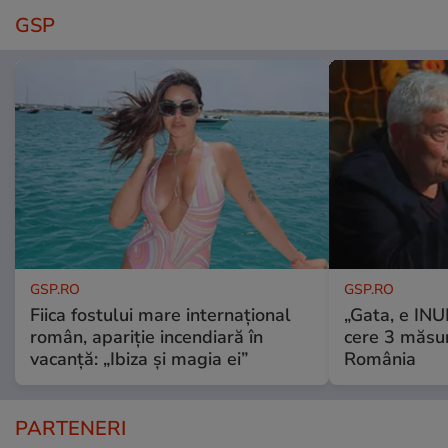
GSP
GSP.RO
GSP.RO
Fiica fostului mare internațional
„Gata, e IN
român, apariție incendiară în
cere 3 măsu
vacanță: „Ibiza și magia ei”
România
PARTENERI