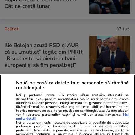
Cât ne costă lunar
Politică
07 aug.
Ilie Bolojan acuză PSD și AUR
că au „mutilat” legile din PNRR:
„Riscul este să pierdem bani
europeni și să fim penalizați”
Nouă ne pasă ca datele tale personale să rămână
confidențiale
PARTENERI
Noi și partenerii noștri
596
stocăm și/sau accesăm informații pe
dispozitivul dvs., precum identificatorii cookie unici pentru prelucrarea
datelor cu caracter personal. Puteți accepta sau gestiona preferințele dvs.
făcând clic mai jos, respectiv vă puteți opune utilizării unui interes legitim
în orice moment pe pagina cu politica de confidențialitate. Aceste alegeri
vor fi raportate partenerilor noștri și nu vă vor afecta navigarea.
Mai
multe detalii
Noi si partenerii nostri (retelele de socializare si agentiile de publicitate
partenere, precum si furnizorii nostri de servicii de date analitice)
prelucram date pentru a permite website-ului sa functioneze, pentru a
personaliza continutul si anunturile publicitare afisate in functie de