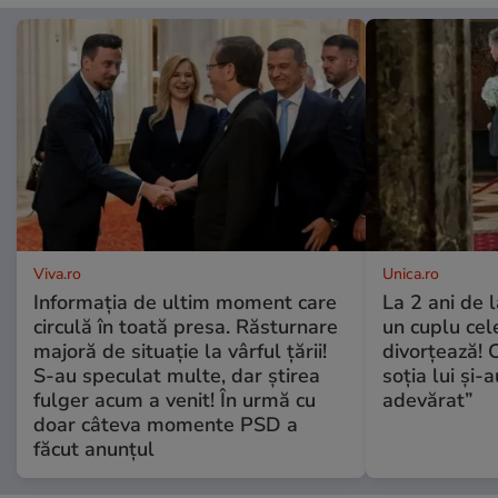
Viva.ro
Unica.ro
Informația de ultim moment care
La 2 ani de 
circulă în toată presa. Răsturnare
un cuplu ce
majoră de situație la vârful țării!
divorțează! C
S-au speculat multe, dar știrea
soția lui și-
fulger acum a venit! În urmă cu
adevărat”
doar câteva momente PSD a
făcut anunțul