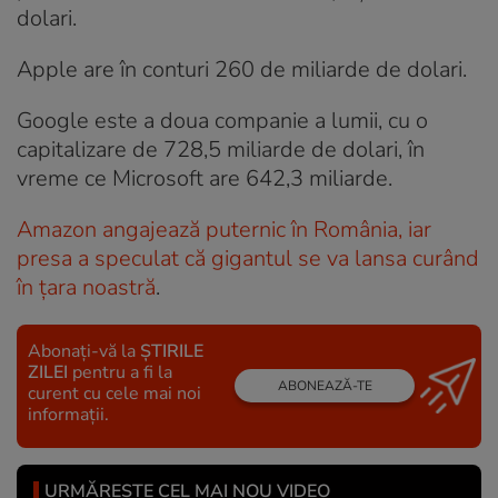
dolari.
Apple are în conturi 260 de miliarde de dolari.
Google este a doua companie a lumii, cu o
capitalizare de 728,5 miliarde de dolari, în
vreme ce Microsoft are 642,3 miliarde.
Amazon angajează puternic în România, iar
presa a speculat că gigantul se va lansa curând
în țara noastră
.
Abonați-vă la
ȘTIRILE
ZILEI
pentru a fi la
ABONEAZĂ-TE
curent cu cele mai noi
informații.
URMĂREȘTE CEL MAI NOU VIDEO