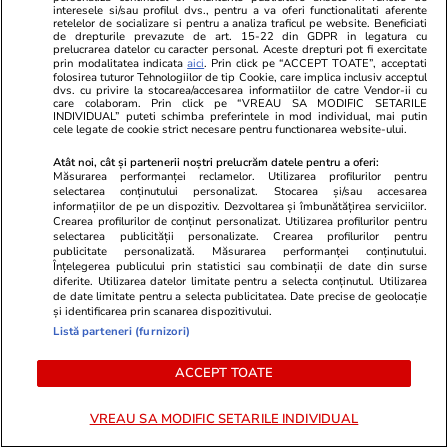
interesele si/sau profilul dvs., pentru a va oferi functionalitati aferente
retelelor de socializare si pentru a analiza traficul pe website. Beneficiati
de drepturile prevazute de art. 15-22 din GDPR in legatura cu
prelucrarea datelor cu caracter personal. Aceste drepturi pot fi exercitate
prin modalitatea indicata
aici
. Prin click pe “ACCEPT TOATE”, acceptati
folosirea tuturor Tehnologiilor de tip Cookie, care implica inclusiv acceptul
dvs. cu privire la stocarea/accesarea informatiilor de catre Vendor-ii cu
care colaboram. Prin click pe “VREAU SA MODIFIC SETARILE
INDIVIDUAL” puteti schimba preferintele in mod individual, mai putin
cele legate de cookie strict necesare pentru functionarea website-ului.
Atât noi, cât și partenerii noștri prelucrăm datele pentru a oferi:
Măsurarea performanței reclamelor. Utilizarea profilurilor pentru
selectarea conținutului personalizat. Stocarea și/sau accesarea
informațiilor de pe un dispozitiv. Dezvoltarea și îmbunătățirea serviciilor.
Horoscop
17 iul.
Lifestyle
Crearea profilurilor de conținut personalizat. Utilizarea profilurilor pentru
Horoscop 18 iulie 2026.
Orașul din E
selectarea publicității personalizate. Crearea profilurilor pentru
publicitate personalizată. Măsurarea performanței conținutului.
Vărsătorii ar vrea să răstoarne
interzis să 
Înțelegerea publicului prin statistici sau combinații de date din surse
diferite. Utilizarea datelor limitate pentru a selecta conținutul. Utilizarea
termenii unei înțelegeri, să
plouă: se apl
de date limitate pentru a selecta publicitatea. Date precise de geolocație
și identificarea prin scanarea dispozitivului.
modifice un acord care nu le mai
claxonat de
Listă parteneri (furnizori)
convine
ACCEPT TOATE
VREAU SA MODIFIC SETARILE INDIVIDUAL
Horoscop
17 iul.