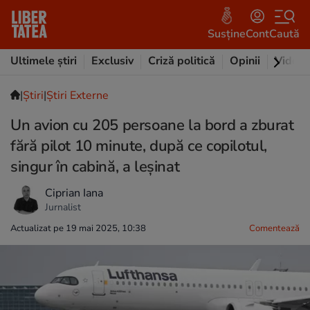
Susține
Cont
Caută
Ultimele știri
Exclusiv
Criză politică
Opinii
Video
|
Ştiri
|
Știri Externe
Un avion cu 205 persoane la bord a zburat
fără pilot 10 minute, după ce copilotul,
singur în cabină, a leșinat
Ciprian Iana
Jurnalist
Actualizat pe 19 mai 2025, 10:38
Comentează