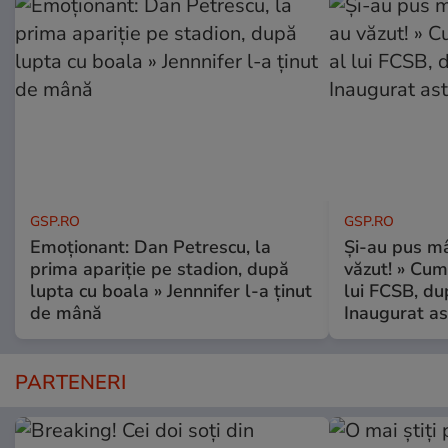
GSP.RO
GSP.RO
Emoționant: Dan Petrescu, la
Și-au pus mâ
prima apariție pe stadion, după
văzut! » Cum
lupta cu boala » Jennnifer l-a ținut
lui FCSB, du
de mână
Inaugurat as
PARTENERI