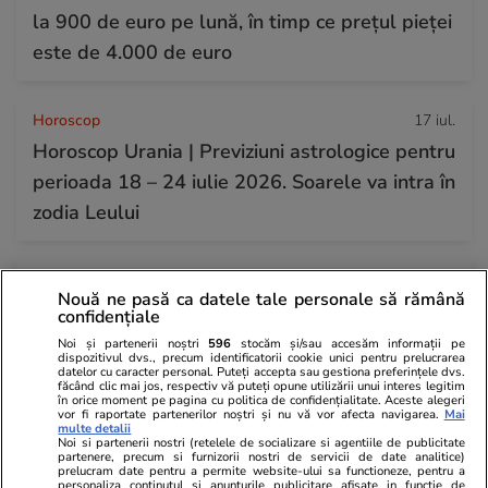
la 900 de euro pe lună, în timp ce prețul pieței
este de 4.000 de euro
Horoscop
17 iul.
Horoscop Urania | Previziuni astrologice pentru
perioada 18 – 24 iulie 2026. Soarele va intra în
zodia Leului
Politică
17 iul.
Nouă ne pasă ca datele tale personale să rămână
Dezvăluiri despre implicarea lui Nicușor Dan în
confidențiale
revolta din PNL. Robert Sighiartău:
Noi și partenerii noștri
596
stocăm și/sau accesăm informații pe
dispozitivul dvs., precum identificatorii cookie unici pentru prelucrarea
președintele a participat la întâlniri cu
datelor cu caracter personal. Puteți accepta sau gestiona preferințele dvs.
făcând clic mai jos, respectiv vă puteți opune utilizării unui interes legitim
gruparea Veștea
în orice moment pe pagina cu politica de confidențialitate. Aceste alegeri
vor fi raportate partenerilor noștri și nu vă vor afecta navigarea.
Mai
multe detalii
Noi si partenerii nostri (retelele de socializare si agentiile de publicitate
partenere, precum si furnizorii nostri de servicii de date analitice)
prelucram date pentru a permite website-ului sa functioneze, pentru a
personaliza continutul si anunturile publicitare afisate in functie de