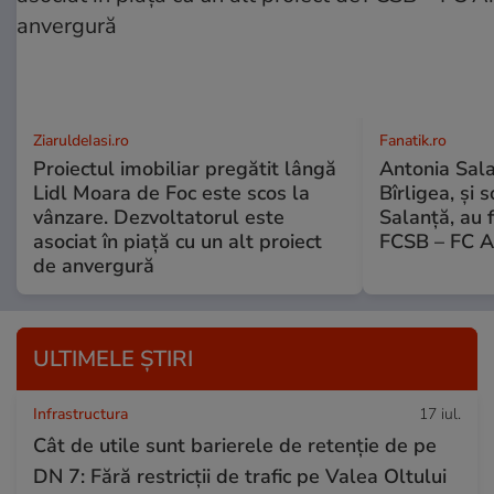
ZiaruldeIasi.ro
Fanatik.ro
Proiectul imobiliar pregătit lângă
Antonia Salan
Lidl Moara de Foc este scos la
Bîrligea, și 
vânzare. Dezvoltatorul este
Salanță, au f
asociat în piață cu un alt proiect
FCSB – FC A
de anvergură
ULTIMELE ȘTIRI
Infrastructura
17 iul.
Cât de utile sunt barierele de retenție de pe
DN 7: Fără restricții de trafic pe Valea Oltului