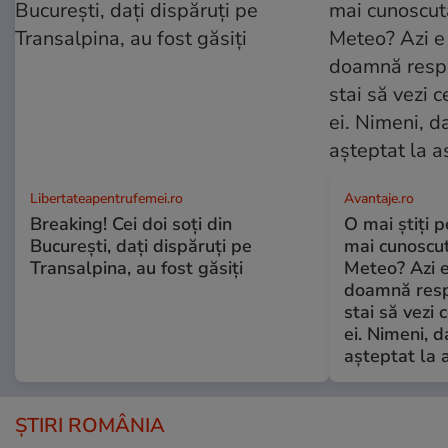
Libertateapentrufemei.ro
Avantaje.ro
Breaking! Cei doi soți din
O mai știți 
București, dați dispăruți pe
mai cunoscu
Transalpina, au fost găsiți
Meteo? Azi e
doamnă respe
stai să vezi 
ei. Nimeni, d
așteptat la 
ȘTIRI ROMÂNIA