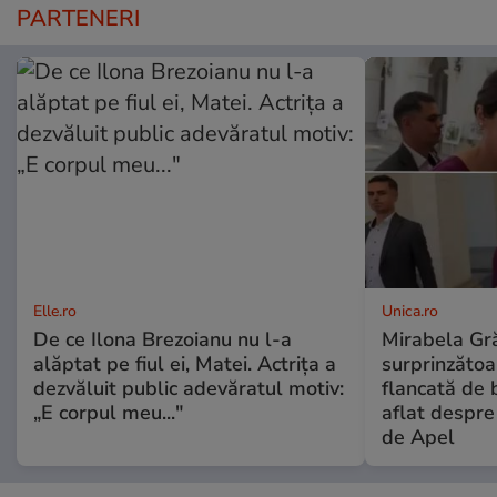
PARTENERI
Elle.ro
Unica.ro
De ce Ilona Brezoianu nu l-a
Mirabela Gră
alăptat pe fiul ei, Matei. Actrița a
surprinzătoar
dezvăluit public adevăratul motiv:
flancată de 
„E corpul meu..."
aflat despre
de Apel