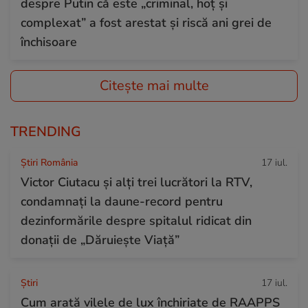
despre Putin că este „criminal, hoț și
complexat” a fost arestat și riscă ani grei de
închisoare
Citește mai multe
TRENDING
Știri România
17 iul.
Victor Ciutacu și alți trei lucrători la RTV,
condamnați la daune-record pentru
dezinformările despre spitalul ridicat din
donații de „Dăruiește Viață”
Ştiri
17 iul.
Cum arată vilele de lux închiriate de RAAPPS