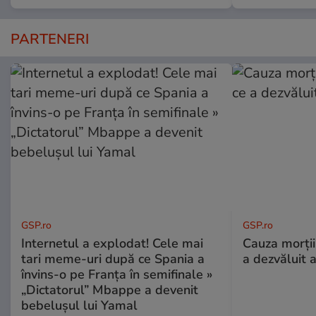
PARTENERI
GSP.ro
GSP.ro
Internetul a explodat! Cele mai
Cauza morții
tari meme-uri după ce Spania a
a dezvăluit 
învins-o pe Franța în semifinale »
„Dictatorul” Mbappe a devenit
bebelușul lui Yamal