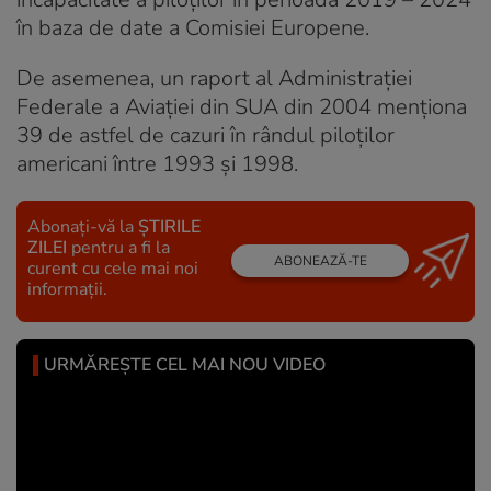
în baza de date a Comisiei Europene.
De asemenea, un raport al Administrației
Federale a Aviației din SUA din 2004 menționa
39 de astfel de cazuri în rândul piloților
americani între 1993 și 1998.
Abonați-vă la
ȘTIRILE
ZILEI
pentru a fi la
ABONEAZĂ-TE
curent cu cele mai noi
informații.
URMĂREȘTE CEL MAI NOU VIDEO