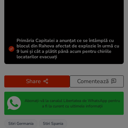
Primăria Capitalei a anunțat ce se întâmplă cu
blocul din Rahova afectat de explozie în urmă cu
9 luni și cât a plătit până acum pentru chiriile
locatarilor evacuați
Share
Comentează
Abonați-vă la canalul Libertatea de WhatsApp pentru
a fi la curent cu ultimele informații
Stiri Germania
Stiri Spania