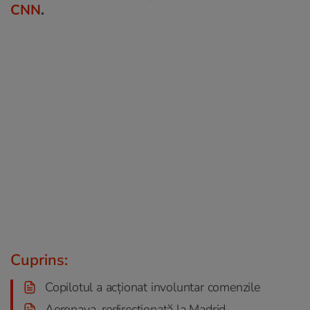
CNN
.
Cuprins:
Copilotul a acționat involuntar comenzile
Aeronava, redirecționată la Madrid