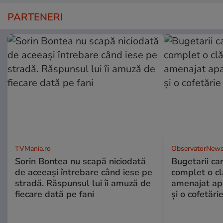
PARTENERI
TVMania.ro
ObservatorNews
Sorin Bontea nu scapă niciodată
Bugetarii ca
de aceeași întrebare când iese pe
complet o clă
stradă. Răspunsul lui îi amuză de
amenajat ap
fiecare dată pe fani
și o cofetări