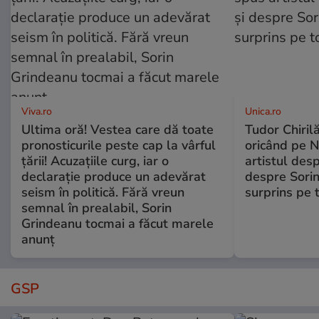
Viva.ro
Unica.ro
Ultima oră! Vestea care dă toate
Tudor Chiril
pronosticurile peste cap la vârful
oricând pe N
țării! Acuzațiile curg, iar o
artistul desp
declarație produce un adevărat
despre Sorin
seism în politică. Fără vreun
surprins pe 
semnal în prealabil, Sorin
Grindeanu tocmai a făcut marele
anunț
GSP