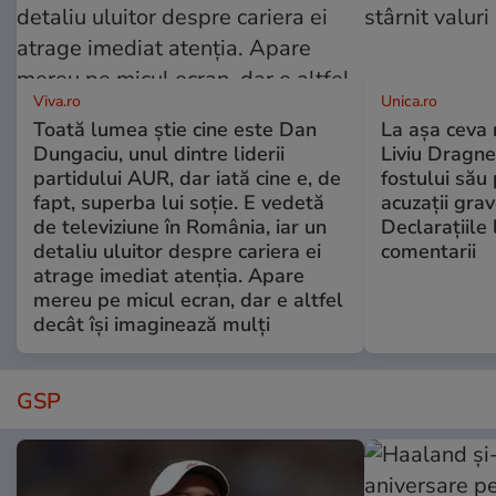
Viva.ro
Unica.ro
Toată lumea știe cine este Dan
La așa ceva 
Dungaciu, unul dintre liderii
Liviu Dragne
partidului AUR, dar iată cine e, de
fostului său 
fapt, superba lui soție. E vedetă
acuzații grav
de televiziune în România, iar un
Declarațiile 
detaliu uluitor despre cariera ei
comentarii
atrage imediat atenția. Apare
mereu pe micul ecran, dar e altfel
decât își imaginează mulți
GSP