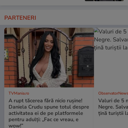
PARTENERI
TVMania.ro
ObservatorNews
A rupt tăcerea fără nicio rușine!
Valuri de 5 m
Daniela Crudu spune totul despre
Negre. Salva
activitatea ei de pe platformele
ţină turiştii 
pentru adulți: „Fac ce vreau, e
wow!”