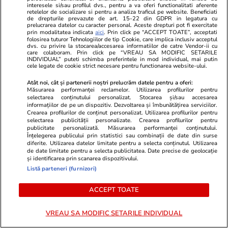
se cere jumătate din taxa de școlarizare
interesele si/sau profilul dvs., pentru a va oferi functionalitati aferente
retelelor de socializare si pentru a analiza traficul pe website. Beneficiati
înainte de a afla unde au fost repartizați
de drepturile prevazute de art. 15-22 din GDPR in legatura cu
prelucrarea datelor cu caracter personal. Aceste drepturi pot fi exercitate
prin modalitatea indicata
aici
. Prin click pe “ACCEPT TOATE”, acceptati
folosirea tuturor Tehnologiilor de tip Cookie, care implica inclusiv acceptul
Citește mai multe
dvs. cu privire la stocarea/accesarea informatiilor de catre Vendor-ii cu
care colaboram. Prin click pe “VREAU SA MODIFIC SETARILE
INDIVIDUAL” puteti schimba preferintele in mod individual, mai putin
cele legate de cookie strict necesare pentru functionarea website-ului.
TRENDING
Atât noi, cât și partenerii noștri prelucrăm datele pentru a oferi:
Măsurarea performanței reclamelor. Utilizarea profilurilor pentru
selectarea conținutului personalizat. Stocarea și/sau accesarea
Horoscop
23 iul.
informațiilor de pe un dispozitiv. Dezvoltarea și îmbunătățirea serviciilor.
Crearea profilurilor de conținut personalizat. Utilizarea profilurilor pentru
Horoscop 24 iulie 2026. Vărsătorii au unele
selectarea publicității personalizate. Crearea profilurilor pentru
publicitate personalizată. Măsurarea performanței conținutului.
probleme de la locul de muncă ce dispar de la
Înțelegerea publicului prin statistici sau combinații de date din surse
diferite. Utilizarea datelor limitate pentru a selecta conținutul. Utilizarea
sine, iar altele vor deveni mai ușor de rezolvat
de date limitate pentru a selecta publicitatea. Date precise de geolocație
și identificarea prin scanarea dispozitivului.
Listă parteneri (furnizori)
Știri România
23 iul.
ACCEPT TOATE
Rezultatele loto din 23 iulie 2026. Numerele
câștigătoare extrase joi
VREAU SA MODIFIC SETARILE INDIVIDUAL