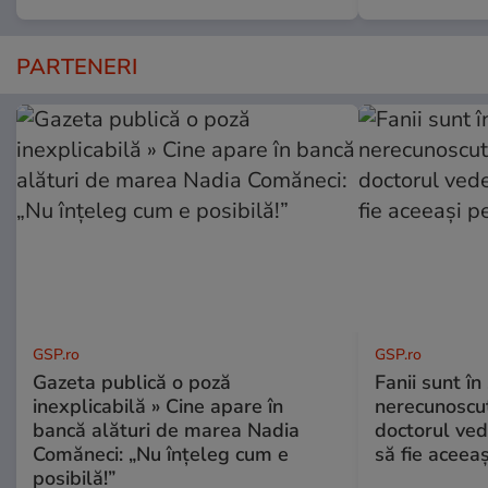
PARTENERI
GSP.ro
GSP.ro
Gazeta publică o poză
Fanii sunt în 
inexplicabilă » Cine apare în
nerecunoscut
bancă alături de marea Nadia
doctorul ved
Comăneci: „Nu înțeleg cum e
să fie aceea
posibilă!”