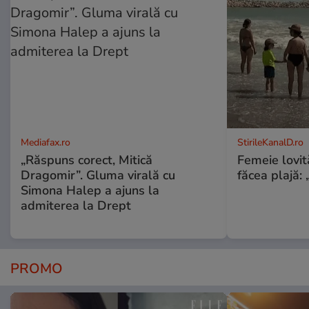
Mediafax.ro
StirileKanalD.ro
„Răspuns corect, Mitică
Femeie lovit
Dragomir”. Gluma virală cu
făcea plajă: „
Simona Halep a ajuns la
admiterea la Drept
PROMO