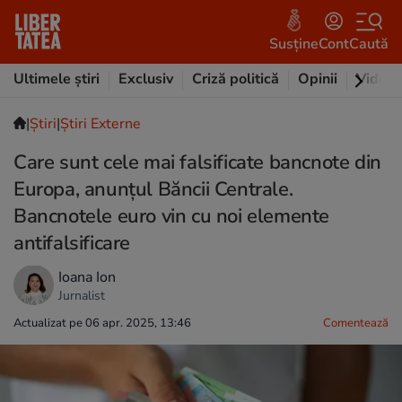
Susține
Cont
Caută
Ultimele știri
Exclusiv
Criză politică
Opinii
Video
|
Ştiri
|
Știri Externe
Care sunt cele mai falsificate bancnote din
Europa, anunțul Băncii Centrale.
Bancnotele euro vin cu noi elemente
antifalsificare
Ioana Ion
Jurnalist
Actualizat pe 06 apr. 2025, 13:46
Comentează