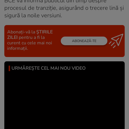
BCE va informa publicul din timp despre
procesul de tranziție, asigurând o trecere lină și
sigură la noile versiuni.
Abonați-vă la
ȘTIRILE
ZILEI
pentru a fi la
ABONEAZĂ-TE
curent cu cele mai noi
informații.
URMĂREȘTE CEL MAI NOU VIDEO