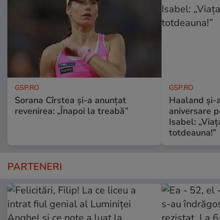
GSP.RO
GSP.RO
Sorana Cîrstea și-a anunțat
Haaland și-a
revenirea: „Înapoi la treabă”
aniversare pe
Isabel: „Via
totdeauna!”
PARTENERI