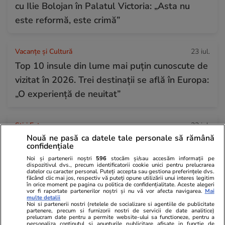
cu Ilie Bolojan în Palatul Victoria: „Asta nu
este reformă, este crimă”
Vacanțe și Cultură
23 iul.
Top 10 insule din lume mai puțin cunoscute de
vizitat în 2026. Trei destinații se află în Europa:
„O experiență de neuitat”
Știri Externe
23 iul.
Nouă ne pasă ca datele tale personale să rămână
Donald Trump nu se opune extrădării fraților
confidențiale
Tate în Marea Britanie, unde sunt acuzați de
Noi și partenerii noștri
596
stocăm și/sau accesăm informații pe
dispozitivul dvs., precum identificatorii cookie unici pentru prelucrarea
noi infracțiuni de viol și trafic de persoane
datelor cu caracter personal. Puteți accepta sau gestiona preferințele dvs.
făcând clic mai jos, respectiv vă puteți opune utilizării unui interes legitim
în orice moment pe pagina cu politica de confidențialitate. Aceste alegeri
vor fi raportate partenerilor noștri și nu vă vor afecta navigarea.
Mai
multe detalii
Știri România
23 iul.
Noi si partenerii nostri (retelele de socializare si agentiile de publicitate
partenere, precum si furnizorii nostri de servicii de date analitice)
Haos la admiterea ASE 2026: candidaților li
prelucram date pentru a permite website-ului sa functioneze, pentru a
personaliza continutul si anunturile publicitare afisate in functie de