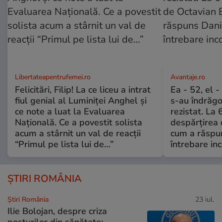
Libertateapentrufemei.ro
Avantaje.ro
Felicitări, Filip! La ce liceu a intrat
Ea - 52, el 
fiul genial al Luminiței Anghel și
s-au îndrăgos
ce note a luat la Evaluarea
rezistat. La 
Națională. Ce a povestit solista
despărțirea 
acum a stârnit un val de reacții
cum a răspu
“Primul pe lista lui de…”
întrebare i
ȘTIRI ROMÂNIA
Știri România
23 iul.
Ilie Bolojan, despre criza