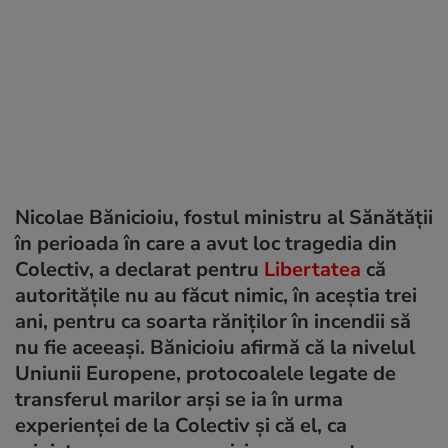
Nicolae Bănicioiu, fostul ministru al Sănătăţii
în perioada în care a avut loc tragedia din
Colectiv, a declarat pentru
Libertatea
că
autorităţile nu au făcut nimic, în aceştia trei
ani, pentru ca soarta răniţilor în incendii să
nu fie aceeaşi. Bănicioiu afirmă că la nivelul
Uniunii Europene, protocoalele legate de
transferul marilor arşi se ia în urma
experienţei de la Colectiv şi că el, ca