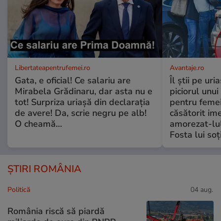
Libertateapentrufemei.ro
Avantaje.ro
Gata, e oficial! Ce salariu are
Îl știi pe ur
Mirabela Grădinaru, dar asta nu e
piciorul unui
tot! Surpriza uriașă din declarația
pentru femei
de avere! Da, scrie negru pe alb!
căsătorit ime
O cheamă…
amorezat-lul
Fosta lui soț
ȘTIRI ROMÂNIA
Politică
04 aug.
România riscă să piardă