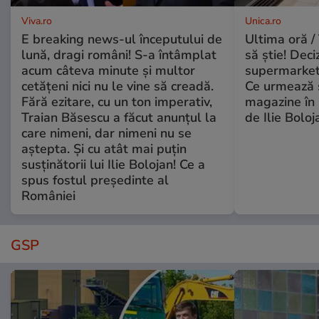
Viva.ro
Unica.ro
E breaking news-ul începutului de
Ultima oră / 
lună, dragi români! S-a întâmplat
să știe! Deci
acum câteva minute și multor
supermarketu
cetățeni nici nu le vine să creadă.
Ce urmează s
Fără ezitare, cu un ton imperativ,
magazine în 
Traian Băsescu a făcut anunțul la
de Ilie Boloj
care nimeni, dar nimeni nu se
aștepta. Și cu atât mai puțin
susținătorii lui Ilie Bolojan! Ce a
spus fostul președinte al
României
GSP