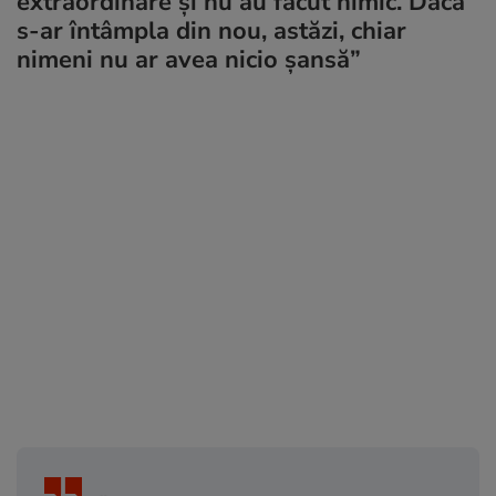
extraordinare şi nu au făcut nimic. Dacă
s-ar întâmpla din nou, astăzi, chiar
nimeni nu ar avea nicio şansă”
„