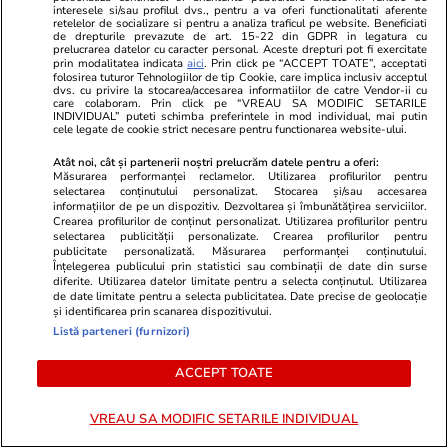
Wowbiz.ro
Redactia.ro
interesele si/sau profilul dvs., pentru a va oferi functionalitati aferente
retelelor de socializare si pentru a analiza traficul pe website. Beneficiati
„Să vă rugați pentru mine, am 5
Ce să nu aru
de drepturile prevazute de art. 15-22 din GDPR in legatura cu
tumori” Alina Pușcău, în lacrimi!
FORMA din c
prelucrarea datelor cu caracter personal. Aceste drepturi pot fi exercitate
prin modalitatea indicata
aici
. Prin click pe “ACCEPT TOATE”, acceptati
Modelul internațional a lansat un
Schimbarea l
folosirea tuturor Tehnologiilor de tip Cookie, care implica inclusiv acceptul
dvs. cu privire la stocarea/accesarea informatiilor de catre Vendor-ii cu
apel, după ce a fost diagnosticată
....
care colaboram. Prin click pe “VREAU SA MODIFIC SETARILE
cu o boală gravă
INDIVIDUAL” puteti schimba preferintele in mod individual, mai putin
cele legate de cookie strict necesare pentru functionarea website-ului.
Atât noi, cât și partenerii noștri prelucrăm datele pentru a oferi:
Măsurarea performanței reclamelor. Utilizarea profilurilor pentru
POLITIC
selectarea conținutului personalizat. Stocarea și/sau accesarea
informațiilor de pe un dispozitiv. Dezvoltarea și îmbunătățirea serviciilor.
Crearea profilurilor de conținut personalizat. Utilizarea profilurilor pentru
Politică
05 aug.
selectarea publicității personalizate. Crearea profilurilor pentru
publicitate personalizată. Măsurarea performanței conținutului.
Ce avere are Mirabela
Înțelegerea publicului prin statistici sau combinații de date din surse
Grădinaru, partenera
diferite. Utilizarea datelor limitate pentru a selecta conținutul. Utilizarea
de date limitate pentru a selecta publicitatea. Date precise de geolocație
președintelui Nicușor Dan.
și identificarea prin scanarea dispozitivului.
Compania de la care a primit
Listă parteneri (furnizori)
salariu și moștenirile de la tată
și bunici
ACCEPT TOATE
VREAU SA MODIFIC SETARILE INDIVIDUAL
Politică
05 aug.