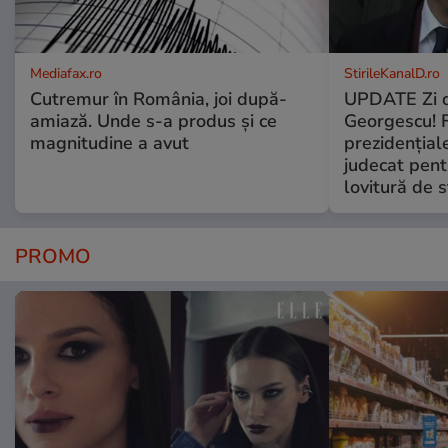
Mediafax.ro
StirileKanalD.ro
Cutremur în România, joi după-
UPDATE Zi d
amiază. Unde s-a produs și ce
Georgescu! F
magnitudine a avut
prezidențiale
judecat pent
lovitură de s
PROMO