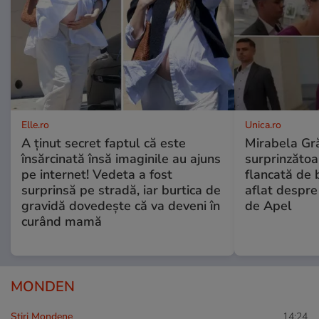
Elle.ro
Unica.ro
A ținut secret faptul că este
Mirabela Gră
însărcinată însă imaginile au ajuns
surprinzătoar
pe internet! Vedeta a fost
flancată de 
surprinsă pe stradă, iar burtica de
aflat despre
gravidă dovedește că va deveni în
de Apel
curând mamă
MONDEN
Stiri Mondene
14:24