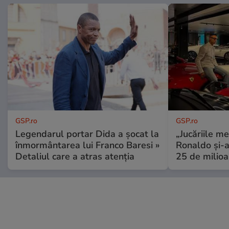
GSP.ro
GSP.ro
Legendarul portar Dida a șocat la
„Jucăriile me
înmormântarea lui Franco Baresi »
Ronaldo și-a
Detaliul care a atras atenția
25 de milioa