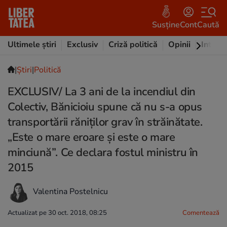
Susține
Cont
Caută
Ultimele știri
Exclusiv
Criză politică
Opinii
Intervi
|
Ştiri
|
Politică
EXCLUSIV/ La 3 ani de la incendiul din
Colectiv, Bănicioiu spune că nu s-a opus
transportării răniților grav în străinătate.
„Este o mare eroare şi este o mare
minciună”. Ce declara fostul ministru în
2015
Valentina Postelnicu
Actualizat pe 30 oct. 2018, 08:25
Comentează