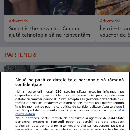
Advertorial
Advertorial
Smart is the new chic: Cum ne
Înscrie-te ac
ajută tehnologia să ne reinventăm
voucher de 5
PARTENERI
Nouă ne pasă ca datele tale personale să rămână
confidențiale
Noi și partenerii noștri
596
stocăm și/sau accesăm informații pe
dispozitivul dvs., precum identificatorii cookie unici pentru prelucrarea
datelor cu caracter personal. Puteți accepta sau gestiona preferințele dvs.
făcând clic mai jos, respectiv vă puteți opune utilizării unui interes legitim
în orice moment pe pagina cu politica de confidențialitate. Aceste alegeri
vor fi raportate partenerilor noștri și nu vă vor afecta navigarea.
Mai
multe detalii
Noi si partenerii nostri (retelele de socializare si agentiile de publicitate
partenere, precum si furnizorii nostri de servicii de date analitice)
prelucram date pentru a permite website-ului sa functioneze, pentru a
personaliza continutul si anunturile publicitare afisate in functie de