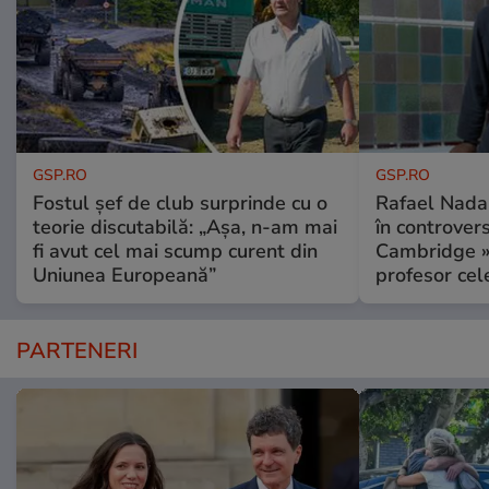
GSP.RO
GSP.RO
Fostul șef de club surprinde cu o
Rafael Nadal
teorie discutabilă: „Așa, n-am mai
în controver
fi avut cel mai scump curent din
Cambridge » 
Uniunea Europeană”
profesor cel
PARTENERI