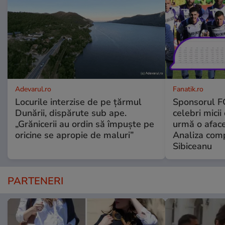
Adevarul.ro
Fanatik.ro
Locurile interzise de pe țărmul
Sponsorul FC
Dunării, dispărute sub ape.
celebri micii
„Grănicerii au ordin să împuște pe
urmă o aface
oricine se apropie de maluri”
Analiza comp
Sibiceanu
PARTENERI