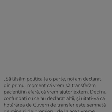
„Să lăsăm politica la o parte, noi am declarat
din primul moment că vrem să transferăm
pacienţii în afară, că vrem ajutor extern. Deci nu
confundaţi cu ce au declarat altii, şi uitaţi-vă că
hotărârea de Guvern de transfer este semnată
de mine şi de premierul de la acea vreme.