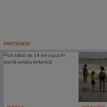
PARTENERI
Mediafax.ro
StirileKanalD.ro