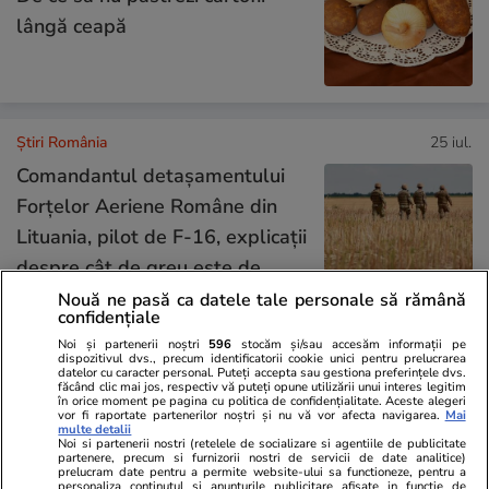
lângă ceapă
Știri România
25 iul.
Comandantul detașamentului
Forțelor Aeriene Române din
Lituania, pilot de F-16, explicații
despre cât de greu este de
doborât o dronă
Nouă ne pasă ca datele tale personale să rămână
confidențiale
Noi și partenerii noștri
596
stocăm și/sau accesăm informații pe
dispozitivul dvs., precum identificatorii cookie unici pentru prelucrarea
Știri România
25 iul.
datelor cu caracter personal. Puteți accepta sau gestiona preferințele dvs.
făcând clic mai jos, respectiv vă puteți opune utilizării unui interes legitim
în orice moment pe pagina cu politica de confidențialitate. Aceste alegeri
vor fi raportate partenerilor noștri și nu vă vor afecta navigarea.
Mai
Resturile celei de-a doua drone,
multe detalii
Noi si partenerii nostri (retelele de socializare si agentiile de publicitate
partenere, precum si furnizorii nostri de servicii de date analitice)
doborâtă în județul Tulcea, nu
prelucram date pentru a permite website-ului sa functioneze, pentru a
personaliza continutul si anunturile publicitare afisate in functie de