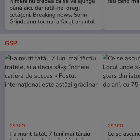
Nimeni nu credea că se va ajunge
rău când mă
până aici, dar iată-ne, dragi
cetățeni. Breaking news, Sorin
Grindeanu tocmai a făcut anunțul
GSP
GSP.RO
GSP.RO
I-a murit tatăl, 7 luni mai târziu
Ce se ascund