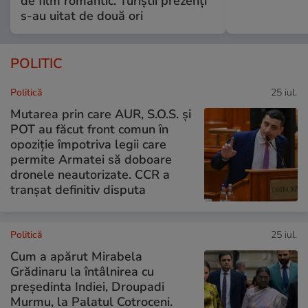
de film romantic. Turiștii prezenți
s-au uitat de două ori
POLITIC
Politică
25 iul.
Mutarea prin care AUR, S.O.S. și
POT au făcut front comun în
opoziție împotriva legii care
permite Armatei să doboare
dronele neautorizate. CCR a
tranșat definitiv disputa
Politică
25 iul.
Cum a apărut Mirabela
Grădinaru la întâlnirea cu
președinta Indiei, Droupadi
Murmu, la Palatul Cotroceni.