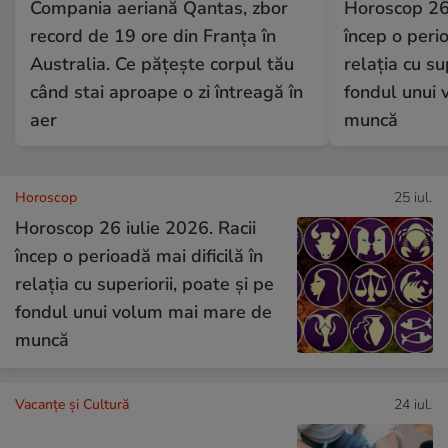
Compania aeriană Qantas, zbor
Horoscop 26 
record de 19 ore din Franța în
încep o perio
Australia. Ce pățește corpul tău
relația cu su
când stai aproape o zi întreagă în
fondul unui
aer
muncă
Horoscop
25 iul.
Horoscop 26 iulie 2026. Racii
încep o perioadă mai dificilă în
relația cu superiorii, poate și pe
fondul unui volum mai mare de
muncă
Vacanțe și Cultură
24 iul.