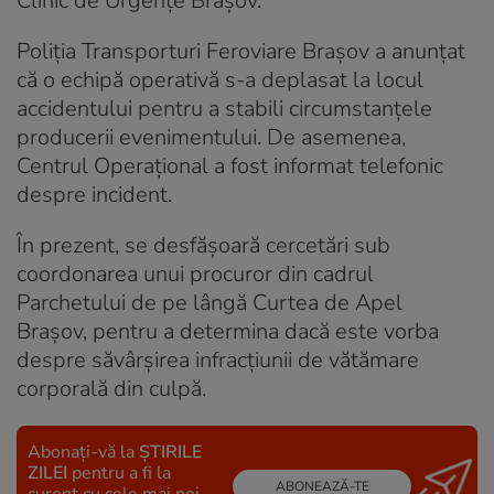
Clinic de Urgențe Brașov.
Poliția Transporturi Feroviare Brașov a anunțat
că o echipă operativă s-a deplasat la locul
accidentului pentru a stabili circumstanțele
producerii evenimentului. De asemenea,
Centrul Operațional a fost informat telefonic
despre incident.
În prezent, se desfășoară cercetări sub
coordonarea unui procuror din cadrul
Parchetului de pe lângă Curtea de Apel
Brașov, pentru a determina dacă este vorba
despre săvârșirea infracțiunii de vătămare
corporală din culpă.
Abonați-vă la
ȘTIRILE
ZILEI
pentru a fi la
ABONEAZĂ-TE
curent cu cele mai noi