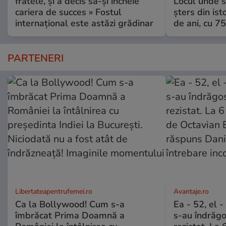
fratele, și a decis să-și încheie
Locul unde s-
cariera de succes » Fostul
șters din ist
internațional este astăzi grădinar
de ani, cu 7
PARTENERI
Libertateapentrufemei.ro
Avantaje.ro
Ca la Bollywood! Cum s-a
Ea - 52, el 
îmbrăcat Prima Doamnă a
s-au îndrăgos