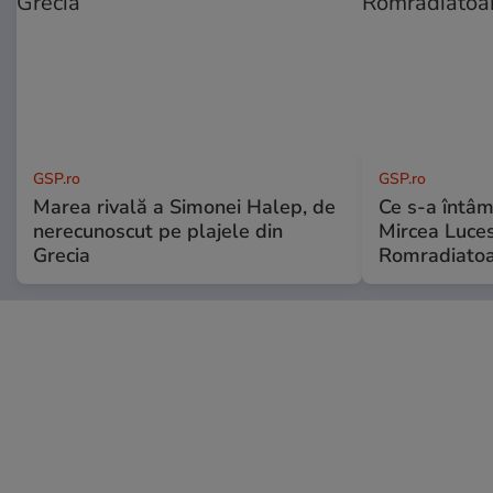
GSP.ro
GSP.ro
Marea rivală a Simonei Halep, de
Ce s-a întâmp
nerecunoscut pe plajele din
Mircea Luces
Grecia
Romradiatoa