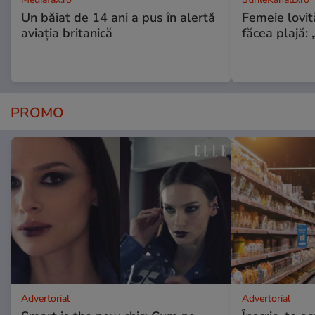
Un băiat de 14 ani a pus în alertă
Femeie lovit
aviația britanică
făcea plajă: „
PROMO
Advertorial
Advertorial