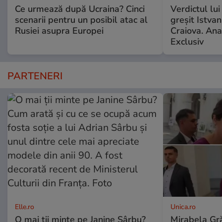
Ce urmează după Ucraina? Cinci
Verdictul lui
scenarii pentru un posibil atac al
greșit Istva
Rusiei asupra Europei
Craiova. Anal
Exclusiv
PARTENERI
Elle.ro
Unica.ro
O mai ții minte pe Janine Sârbu?
Mirabela Gră