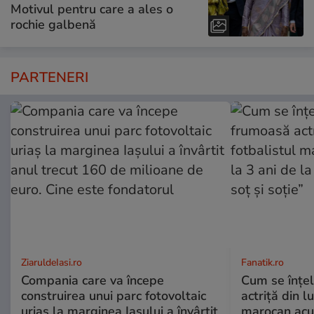
Motivul pentru care a ales o
rochie galbenă
PARTENERI
ZiaruldeIasi.ro
Fanatik.ro
Compania care va începe
Cum se înțe
construirea unui parc fotovoltaic
actriță din l
uriaș la marginea Iașului a învârtit
marocan acuz