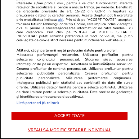
au fost găsite, anunță MApN
interesele si/sau profilul dvs., pentru a va oferi functionalitati aferente
retelelor de socializare si pentru a analiza traficul pe website. Beneficiati
de drepturile prevazute de art. 15-22 din GDPR in legatura cu
prelucrarea datelor cu caracter personal. Aceste drepturi pot fi exercitate
prin modalitatea indicata
aici
. Prin click pe “ACCEPT TOATE”, acceptati
folosirea tuturor Tehnologiilor de tip Cookie, care implica inclusiv acceptul
dvs. cu privire la stocarea/accesarea informatiilor de catre Vendor-ii cu
Știri România
25 iul.
care colaboram. Prin click pe “VREAU SA MODIFIC SETARILE
INDIVIDUAL” puteti schimba preferintele in mod individual, mai putin
Am intrat în Muzeul
Reportaj
cele legate de cookie strict necesare pentru functionarea website-ului.
Recordurilor Românești. Locul
Atât noi, cât și partenerii noștri prelucrăm datele pentru a oferi:
Măsurarea performanței reclamelor. Utilizarea profilurilor pentru
din București unde se ascund un
selectarea conținutului personalizat. Stocarea și/sau accesarea
informațiilor de pe un dispozitiv. Dezvoltarea și îmbunătățirea serviciilor.
milion de povești și cele mai
Crearea profilurilor de conținut personalizat. Utilizarea profilurilor pentru
spectaculoase colecții din lume
selectarea publicității personalizate. Crearea profilurilor pentru
publicitate personalizată. Măsurarea performanței conținutului.
Înțelegerea publicului prin statistici sau combinații de date din surse
diferite. Utilizarea datelor limitate pentru a selecta conținutul. Utilizarea
de date limitate pentru a selecta publicitatea. Date precise de geolocație
Știri România
25 iul.
și identificarea prin scanarea dispozitivului.
Greșelile care provoacă cel mai
Listă parteneri (furnizori)
frecvent accidentări la sală. Ioan
ACCEPT TOATE
Stan, medic ortoped: „Nu știm
principiile biomecanice și cum să
VREAU SA MODIFIC SETARILE INDIVIDUAL
facem corect mișcarea”