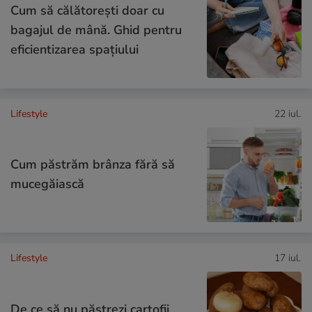
Cum să călătoreşti doar cu
bagajul de mână. Ghid pentru
eficientizarea spaţiului
Lifestyle
22 iul.
Cum păstrăm brânza fără să
mucegăiască
Lifestyle
17 iul.
De ce să nu păstrezi cartofii