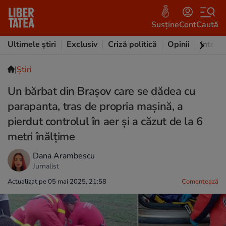
Susține
Cont
Caută
Ultimele știri
Exclusiv
Criză politică
Opinii
Intervi
|
Ştiri
Un bărbat din Brașov care se dădea cu
parapanta, tras de propria mașină, a
pierdut controlul în aer și a căzut de la 6
metri înălțime
Dana Arambescu
Jurnalist
Actualizat pe 05 mai 2025, 21:58
Comentează