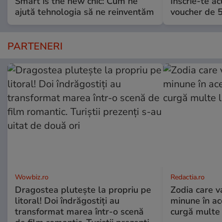
Smart is the new chic: Cum ne
Înscrie-te ac
ajută tehnologia să ne reinventăm
voucher de 5
PARTENERI
Wowbiz.ro
Redactia.ro
Dragostea plutește la propriu pe
Zodia care v
litoral! Doi îndrăgostiți au
minune în a
transformat marea într-o scenă
curgă multe l