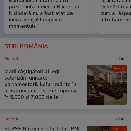
României la întâlnirea cu
rezistat. La 
președinta Indiei la București.
despărțirea 
Niciodată nu a fost atât de
cum a răspu
îndrăzneață! Imaginile
întrebare i
momentului
ȘTIRI ROMÂNIA
Politică
24 iul.
Analiză
Marii câștigători ai legii
salarizării unitare:
parlamentarii. Lefuri mărite în
următorii ani cu sume cuprinse
în 5.000 și 7.000 de lei
Politică
24 iul.
SURSE Război politic total. PNL
Exclusiv