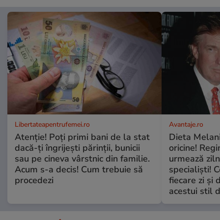
Libertateapentrufemei.ro
Avantaje.ro
Atenție! Poți primi bani de la stat
Dieta Melan
dacă-ți îngrijești părinții, bunicii
oricine! Regi
sau pe cineva vârstnic din familie.
urmează zilni
Acum s-a decis! Cum trebuie să
specialiști! 
procedezi
fiecare zi și 
acestui stil 