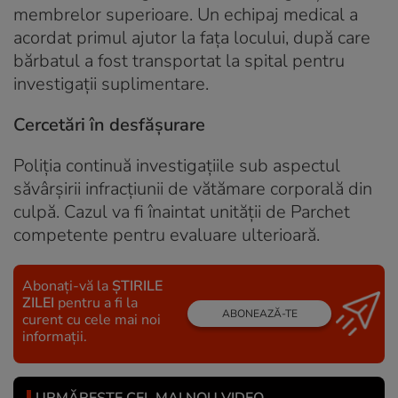
membrelor superioare. Un echipaj medical a
acordat primul ajutor la fața locului, după care
bărbatul a fost transportat la spital pentru
investigații suplimentare.
Cercetări în desfășurare
Poliția continuă investigațiile sub aspectul
săvârșirii infracțiunii de vătămare corporală din
culpă. Cazul va fi înaintat unității de Parchet
competente pentru evaluare ulterioară.
Abonați-vă la
ȘTIRILE
ZILEI
pentru a fi la
ABONEAZĂ-TE
curent cu cele mai noi
informații.
URMĂREȘTE CEL MAI NOU VIDEO