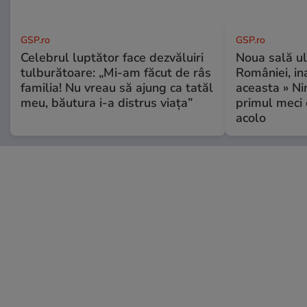
GSP.ro
GSP.ro
Celebrul luptător face dezvăluiri
Noua sală u
tulburătoare: „Mi-am făcut de râs
României, i
familia! Nu vreau să ajung ca tatăl
aceasta » Ni
meu, băutura i-a distrus viața”
primul meci 
acolo