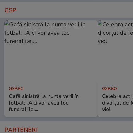
GSP
GSP.RO
GSP.RO
Gafă sinistră la nunta verii în
Celebra actri
fotbal: „Aici vor avea loc
divorțul de f
funeraliile....
viol
PARTENERI