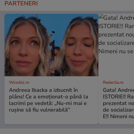
PARTENERI
Wowbiz.ro
Redactia.ro
Andreea Ibacka a izbucnit în
Gata! Andre
plâns! Ce a emoționat-o până la
ISTORIE!! Ra
lacrimi pe vedetă: „Nu-mi mai e
prezentat no
rușine să fiu vulnerabilă”
de socializa
E!! Nimeni nu