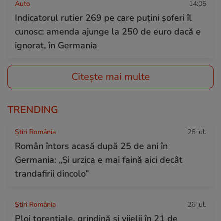
Auto
14:05
Indicatorul rutier 269 pe care puțini șoferi îl
cunosc: amenda ajunge la 250 de euro dacă e
ignorat, în Germania
Citește mai multe
TRENDING
Știri România
26 iul.
Român întors acasă după 25 de ani în
Germania: „Și urzica e mai faină aici decât
trandafirii dincolo”
Știri România
26 iul.
Ploi torențiale, grindină și vijelii în 21 de