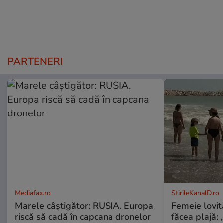
PARTENERI
Mediafax.ro
StirileKanalD.ro
Marele câștigător: RUSIA. Europa
Femeie lovit
riscă să cadă în capcana dronelor
făcea plajă: „