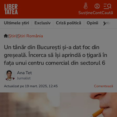
Susține
Cont
Caută
Ultimele știri
Exclusiv
Criză politică
Opinii
Intervi
|
Ştiri
|
Știri România
Un tânăr din București și-a dat foc din
greșeală. Încerca să își aprindă o țigară în
fața unui centru comercial din sectorul 6
Ana Tet
Jurnalist
Actualizat pe 19 mart. 2025, 12:45
Comentează