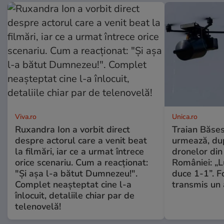
Viva.ro
Unica.ro
Ruxandra Ion a vorbit direct
Traian Băses
despre actorul care a venit beat
urmează, du
la filmări, iar ce a urmat întrece
dronelor din 
orice scenariu. Cum a reacționat:
României: „L
"Și așa l-a bătut Dumnezeu!".
duce 1-1”. F
Complet neașteptat cine l-a
transmis un 
înlocuit, detaliile chiar par de
telenovelă!