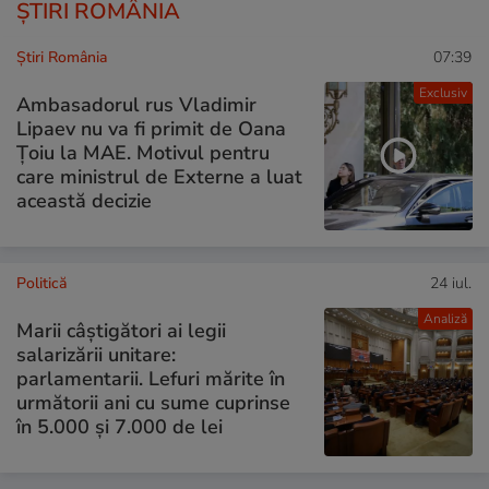
ȘTIRI ROMÂNIA
Știri România
07:39
Exclusiv
Ambasadorul rus Vladimir
Lipaev nu va fi primit de Oana
Țoiu la MAE. Motivul pentru
care ministrul de Externe a luat
această decizie
Politică
24 iul.
Analiză
Marii câștigători ai legii
salarizării unitare:
parlamentarii. Lefuri mărite în
următorii ani cu sume cuprinse
în 5.000 și 7.000 de lei