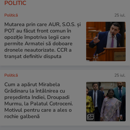
POLITIC
Politică
25 iul.
Mutarea prin care AUR, S.O.S. și
POT au făcut front comun în
opoziție împotriva legii care
permite Armatei să doboare
dronele neautorizate. CCR a
tranșat definitiv disputa
Politică
25 iul.
Cum a apărut Mirabela
Grădinaru la întâlnirea cu
președinta Indiei, Droupadi
Murmu, la Palatul Cotroceni.
Motivul pentru care a ales o
rochie galbenă