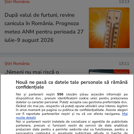
Știri România
13:13
După valul de furtuni, revine
canicula în România. Prognoza
meteo ANM pentru perioada 27
iulie-9 august 2026
Știri România
13:11
„Nimeni nu mai riscă o
Exclusiv
estimare”: Migrarea aplicațiilor
Nouă ne pasă ca datele tale personale să rămână
confidențiale
ANCPI în Cloudul
Noi și partenerii noștri
596
stocăm și/sau accesăm informații pe
Guvernamental întârzie, iar
dispozitivul dvs., precum identificatorii cookie unici pentru prelucrarea
datelor cu caracter personal. Puteți accepta sau gestiona preferințele dvs.
10.000 de profesioniști din
făcând clic mai jos, respectiv vă puteți opune utilizării unui interes legitim
în orice moment pe pagina cu politica de confidențialitate. Aceste alegeri
cadastru sunt blocați
vor fi raportate partenerilor noștri și nu vă vor afecta navigarea.
Mai
multe detalii
Noi si partenerii nostri (retelele de socializare si agentiile de publicitate
partenere, precum si furnizorii nostri de servicii de date analitice)
prelucram date pentru a permite website-ului sa functioneze, pentru a
Știri România
13:00
personaliza continutul si anunturile publicitare afisate in functie de