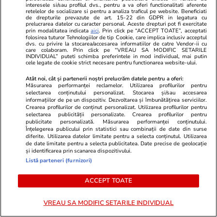
interesele si/sau profilul dvs., pentru a va oferi functionalitati aferente
Anomalia din cazul lui Dan
retelelor de socializare si pentru a analiza traficul pe website. Beneficiati
de drepturile prevazute de art. 15-22 din GDPR in legatura cu
prelucrarea datelor cu caracter personal. Aceste drepturi pot fi exercitate
Diaconescu: Acuzatorii au ajuns
prin modalitatea indicata
aici
. Prin click pe “ACCEPT TOATE”, acceptati
folosirea tuturor Tehnologiilor de tip Cookie, care implica inclusiv acceptul
să fie judecați înaintea
dvs. cu privire la stocarea/accesarea informatiilor de catre Vendor-ii cu
care colaboram. Prin click pe “VREAU SA MODIFIC SETARILE
realizatorului TV suspectat de
INDIVIDUAL” puteti schimba preferintele in mod individual, mai putin
cele legate de cookie strict necesare pentru functionarea website-ului.
sex cu minore
Atât noi, cât și partenerii noștri prelucrăm datele pentru a oferi:
Măsurarea performanței reclamelor. Utilizarea profilurilor pentru
selectarea conținutului personalizat. Stocarea și/sau accesarea
Opinii
09:00
informațiilor de pe un dispozitiv. Dezvoltarea și îmbunătățirea serviciilor.
Crearea profilurilor de conținut personalizat. Utilizarea profilurilor pentru
selectarea publicității personalizate. Crearea profilurilor pentru
Crize de identitate și clarificări
publicitate personalizată. Măsurarea performanței conținutului.
Înțelegerea publicului prin statistici sau combinații de date din surse
doctrinare. Ce pare să anunțe
diferite. Utilizarea datelor limitate pentru a selecta conținutul. Utilizarea
de date limitate pentru a selecta publicitatea. Date precise de geolocație
dezbaterea din PNL după
și identificarea prin scanarea dispozitivului.
decesul USL
Listă parteneri (furnizori)
ACCEPT TOATE
Opinii
24 iul.
VREAU SA MODIFIC SETARILE INDIVIDUAL