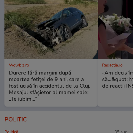
Wowbiz.ro
Redactia.ro
Durere fără margini după
«Am decis î
moartea fetiței de 9 ani, care a
să...&quot; 
fost ucisă în accidentul de la Cluj.
de reactii 
Mesajul sfâșietor al mamei sale:
„Te iubim…”
POLITIC
Politică
05 aug.