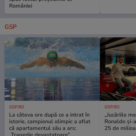
României
GSP
GSP.RO
GSP.RO
La câteva ore după ce a intrat în
„Jucăriile me
istorie, campionul olimpic a aflat
Ronaldo și-a
că apartamentul său a ars:
25 de milioa
„Tragedie devastatoare”