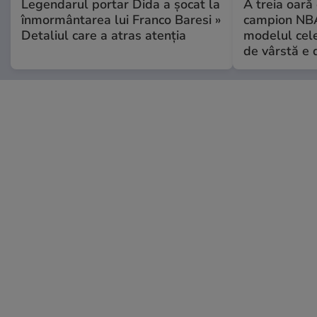
Legendarul portar Dida a șocat la
A treia oară
înmormântarea lui Franco Baresi »
campion NBA
Detaliul care a atras atenția
modelul cele
de vârstă e 