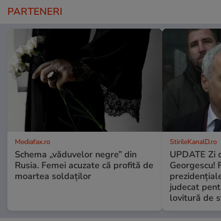
PARTENERI
Mediafax.ro
StirileKanalD.ro
Schema „văduvelor negre” din
UPDATE Zi d
Rusia. Femei acuzate că profită de
Georgescu! F
moartea soldaților
prezidențiale
judecat pent
lovitură de s