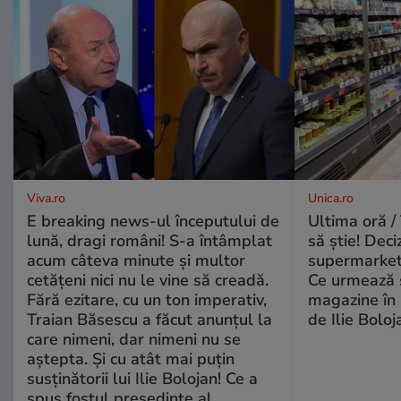
Viva.ro
Unica.ro
E breaking news-ul începutului de
Ultima oră / 
lună, dragi români! S-a întâmplat
să știe! Deci
acum câteva minute și multor
supermarketu
cetățeni nici nu le vine să creadă.
Ce urmează s
Fără ezitare, cu un ton imperativ,
magazine în 
Traian Băsescu a făcut anunțul la
de Ilie Boloj
care nimeni, dar nimeni nu se
aștepta. Și cu atât mai puțin
susținătorii lui Ilie Bolojan! Ce a
spus fostul președinte al