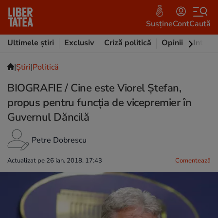
Susține
Cont
Caută
Ultimele știri
Exclusiv
Criză politică
Opinii
Intervi
|
Ştiri
|
Politică
BIOGRAFIE / Cine este Viorel Ștefan,
propus pentru funcția de vicepremier în
Guvernul Dăncilă
Petre Dobrescu
Actualizat pe 26 ian. 2018, 17:43
Comentează