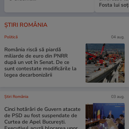
Fosta lui soț
ȘTIRI ROMÂNIA
Politică
04 aug.
România riscă să piardă
miliarde de euro din PNRR
după un vot în Senat. De ce
sunt contestate modificările la
legea decarbonizării
Știri România
03 aug.
Cinci hotărâri de Guvern atacate
de PSD au fost suspendate de
Curtea de Apel București.
Executivul acuză blocarea unor