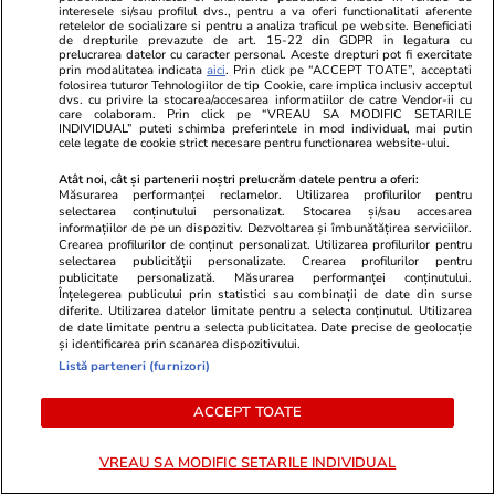
interesele si/sau profilul dvs., pentru a va oferi functionalitati aferente
retelelor de socializare si pentru a analiza traficul pe website. Beneficiati
de drepturile prevazute de art. 15-22 din GDPR in legatura cu
prelucrarea datelor cu caracter personal. Aceste drepturi pot fi exercitate
Bani și Afaceri
04 aug.
prin modalitatea indicata
aici
. Prin click pe “ACCEPT TOATE”, acceptati
folosirea tuturor Tehnologiilor de tip Cookie, care implica inclusiv acceptul
dvs. cu privire la stocarea/accesarea informatiilor de catre Vendor-ii cu
care colaboram. Prin click pe “VREAU SA MODIFIC SETARILE
Ce este loud budgeting,
INDIVIDUAL” puteti schimba preferintele in mod individual, mai putin
cele legate de cookie strict necesare pentru functionarea website-ului.
tendința financiară populară la
Atât noi, cât și partenerii noștri prelucrăm datele pentru a oferi:
generația Z
Măsurarea performanței reclamelor. Utilizarea profilurilor pentru
selectarea conținutului personalizat. Stocarea și/sau accesarea
informațiilor de pe un dispozitiv. Dezvoltarea și îmbunătățirea serviciilor.
Crearea profilurilor de conținut personalizat. Utilizarea profilurilor pentru
selectarea publicității personalizate. Crearea profilurilor pentru
publicitate personalizată. Măsurarea performanței conținutului.
Lifestyle
04 aug.
Înțelegerea publicului prin statistici sau combinații de date din surse
diferite. Utilizarea datelor limitate pentru a selecta conținutul. Utilizarea
de date limitate pentru a selecta publicitatea. Date precise de geolocație
și identificarea prin scanarea dispozitivului.
Listă parteneri (furnizori)
Cum se scrie corect: bineînțeles
sau bine înțeles
ACCEPT TOATE
VREAU SA MODIFIC SETARILE INDIVIDUAL