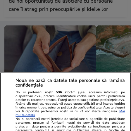
de noi oportunități de asociere cu persoane
care îi atrag prin preocupările și ideile lor
Nouă ne pasă ca datele tale personale să rămână
confidențiale
Noi și partenerii noștri
596
stocăm și/sau accesăm informații pe
Vacanțe și Cultură
05 aug.
Vacanțe și Cultu
dispozitivul dvs., precum identificatorii cookie unici pentru prelucrarea
datelor cu caracter personal. Puteți accepta sau gestiona preferințele dvs.
Cel puțin 120 de familii au fost
Zeci de turi
făcând clic mai jos, respectiv vă puteți opune utilizării unui interes legitim
în orice moment pe pagina cu politica de confidențialitate. Aceste alegeri
păcălite cu aceeași cazare
fără vacanțe
vor fi raportate partenerilor noștri și nu vă vor afecta navigarea.
Mai
multe detalii
fantomă în Italia: „Casa nu există,
ce agenția le
Noi si partenerii nostri (retelele de socializare si agentiile de publicitate
partenere, precum si furnizorii nostri de servicii de date analitice)
ați luat țeapă”
cazarea
prelucram date pentru a permite website-ului sa functioneze, pentru a
personaliza continutul si anunturile publicitare afisate in functie de