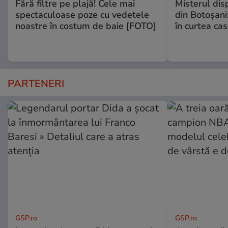
Fără filtre pe plajă! Cele mai
Misterul disp
spectaculoase poze cu vedetele
din Botoșani:
noastre în costum de baie [FOTO]
în curtea cas
PARTENERI
GSP.ro
GSP.ro