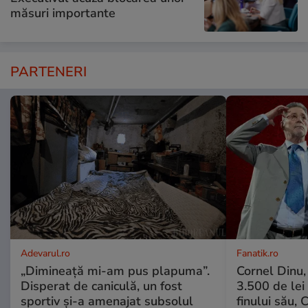
măsuri importante
PARTENERI
Adevarul.ro
Fanatik.ro
„Dimineață mi-am pus plapuma”.
Cornel Dinu,
Disperat de caniculă, un fost
3.500 de lei
sportiv și-a amenajat subsolul
finului său, 