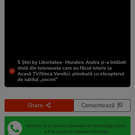
5 Știri by Libertatea- Monden: Andra și-a întâlnit
idolii din telenovele care au făcut istorie la
Acasă TV/Ilinca Vandici, plimbată cu elicopterul
de iubitul „secret”
Share
Comentează
Abonați-vă la canalul Libertatea de WhatsApp pentru
a fi la curent cu ultimele informații