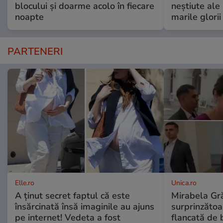
blocului și doarme acolo în fiecare
neștiute ale
noapte
marile glorii
PARTENERI
Elle.ro
Unica.ro
A ținut secret faptul că este
Mirabela Gră
însărcinată însă imaginile au ajuns
surprinzătoar
pe internet! Vedeta a fost
flancată de 