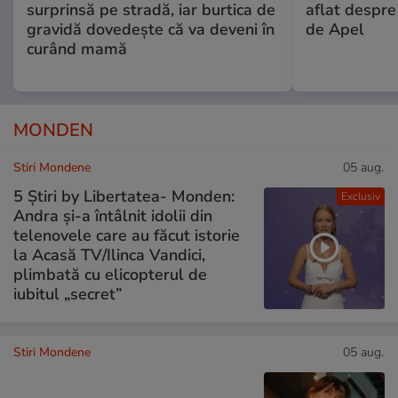
surprinsă pe stradă, iar burtica de
aflat despre
gravidă dovedește că va deveni în
de Apel
curând mamă
MONDEN
Stiri Mondene
05 aug.
5 Știri by Libertatea- Monden:
Exclusiv
Andra și-a întâlnit idolii din
telenovele care au făcut istorie
la Acasă TV/Ilinca Vandici,
plimbată cu elicopterul de
iubitul „secret”
Stiri Mondene
05 aug.