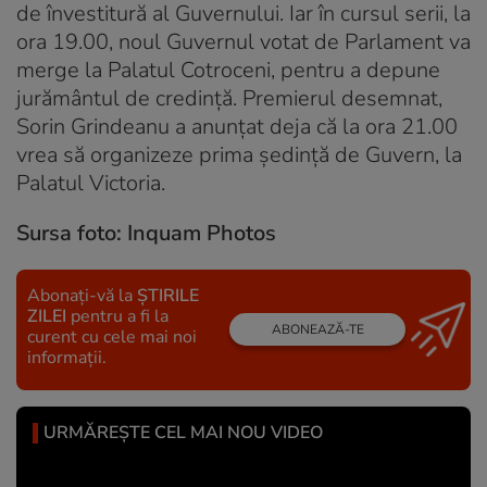
de învestitură al Guvernului. Iar în cursul serii, la
ora 19.00, noul Guvernul votat de Parlament va
merge la Palatul Cotroceni, pentru a depune
jurământul de credință. Premierul desemnat,
Sorin Grindeanu a anunțat deja că la ora 21.00
vrea să organizeze prima ședință de Guvern, la
Palatul Victoria.
Sursa foto: Inquam Photos
Abonați-vă la
ȘTIRILE
ZILEI
pentru a fi la
ABONEAZĂ-TE
curent cu cele mai noi
informații.
URMĂREȘTE CEL MAI NOU VIDEO