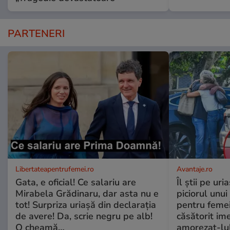
PARTENERI
Libertateapentrufemei.ro
Avantaje.ro
Gata, e oficial! Ce salariu are
Îl știi pe ur
Mirabela Grădinaru, dar asta nu e
piciorul unui
tot! Surpriza uriașă din declarația
pentru femei
de avere! Da, scrie negru pe alb!
căsătorit ime
O cheamă…
amorezat-lul