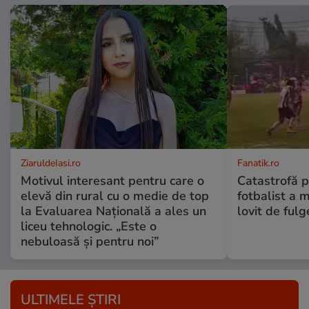
ZiaruldeIasi.ro
Fanatik.ro
Motivul interesant pentru care o
Catastrofă p
elevă din rural cu o medie de top
fotbalist a m
la Evaluarea Națională a ales un
lovit de fulg
liceu tehnologic. „Este o
nebuloasă și pentru noi”
ULTIMELE ȘTIRI