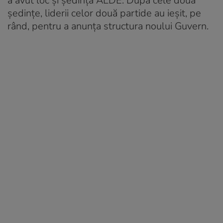
a avut loc și ședința ALDE. După cele două
ședințe, liderii celor două partide au ieșit, pe
rând, pentru a anunța structura noului Guvern.