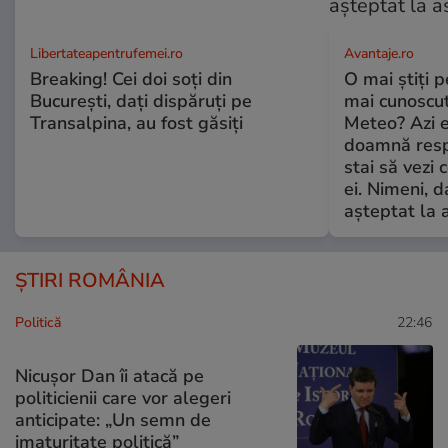
Libertateapentrufemei.ro
Avantaje.ro
Breaking! Cei doi soți din
O mai știți 
București, dați dispăruți pe
mai cunoscu
Transalpina, au fost găsiți
Meteo? Azi e
doamnă respe
stai să vezi 
ei. Nimeni, d
așteptat la 
ȘTIRI ROMÂNIA
Politică
22:46
Nicușor Dan îi atacă pe
politicienii care vor alegeri
anticipate: „Un semn de
imaturitate politică”