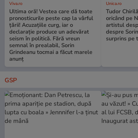
Viva.ro
Unica.ro
Ultima oră! Vestea care dă toate
Tudor Chiril
pronosticurile peste cap la vârful
oricând pe N
țării! Acuzațiile curg, iar o
artistul desp
declarație produce un adevărat
despre Sorin
seism în politică. Fără vreun
surprins pe 
semnal în prealabil, Sorin
Grindeanu tocmai a făcut marele
anunț
GSP