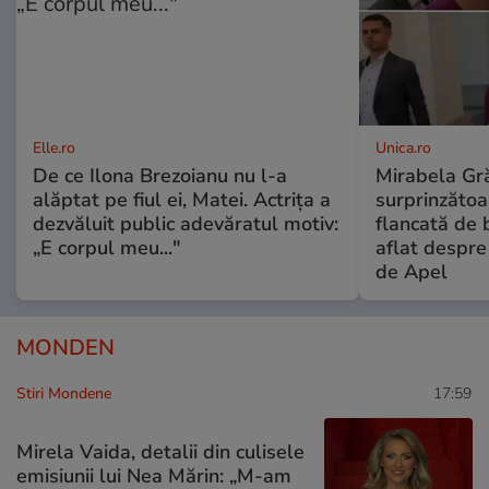
Elle.ro
Unica.ro
De ce Ilona Brezoianu nu l-a
Mirabela Gră
alăptat pe fiul ei, Matei. Actrița a
surprinzătoar
dezvăluit public adevăratul motiv:
flancată de 
„E corpul meu..."
aflat despre
de Apel
MONDEN
Stiri Mondene
17:59
Mirela Vaida, detalii din culisele
emisiunii lui Nea Mărin: „M-am