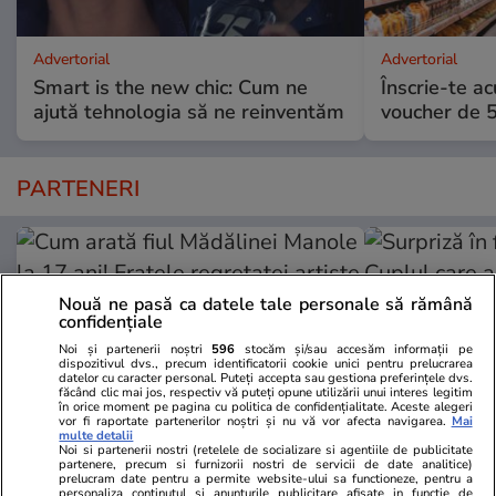
Advertorial
Advertorial
Smart is the new chic: Cum ne
Înscrie-te ac
ajută tehnologia să ne reinventăm
voucher de 5
PARTENERI
Nouă ne pasă ca datele tale personale să rămână
confidențiale
Noi și partenerii noștri
596
stocăm și/sau accesăm informații pe
dispozitivul dvs., precum identificatorii cookie unici pentru prelucrarea
datelor cu caracter personal. Puteți accepta sau gestiona preferințele dvs.
făcând clic mai jos, respectiv vă puteți opune utilizării unui interes legitim
în orice moment pe pagina cu politica de confidențialitate. Aceste alegeri
vor fi raportate partenerilor noștri și nu vă vor afecta navigarea.
Mai
multe detalii
Noi si partenerii nostri (retelele de socializare si agentiile de publicitate
partenere, precum si furnizorii nostri de servicii de date analitice)
prelucram date pentru a permite website-ului sa functioneze, pentru a
Wowbiz.ro
Redactia.ro
personaliza continutul si anunturile publicitare afisate in functie de