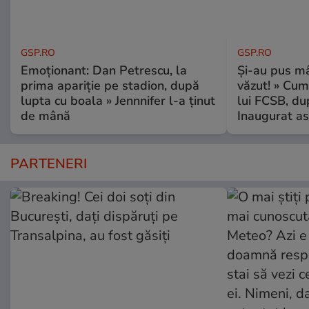
GSP.RO
GSP.RO
Emoționant: Dan Petrescu, la
Și-au pus mâ
prima apariție pe stadion, după
văzut! » Cum
lupta cu boala » Jennnifer l-a ținut
lui FCSB, du
de mână
Inaugurat as
PARTENERI