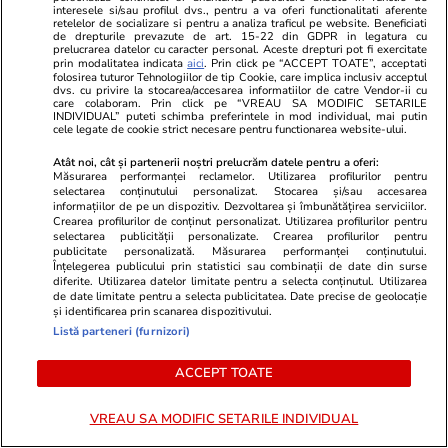
Cum arată fiul Mădălinei Manole
Surpriză în f
interesele si/sau profilul dvs., pentru a va oferi functionalitati aferente
retelelor de socializare si pentru a analiza traficul pe website. Beneficiati
la 17 ani! Fratele regretatei
Cuplul care
de drepturile prevazute de art. 15-22 din GDPR in legatura cu
prelucrarea datelor cu caracter personal. Aceste drepturi pot fi exercitate
artiste a publicat o fotografie în
premiul de 
prin modalitatea indicata
aici
. Prin click pe “ACCEPT TOATE”, acceptati
premieră cu Petru Mircea Jr.
folosirea tuturor Tehnologiilor de tip Cookie, care implica inclusiv acceptul
dvs. cu privire la stocarea/accesarea informatiilor de catre Vendor-ii cu
care colaboram. Prin click pe “VREAU SA MODIFIC SETARILE
INDIVIDUAL” puteti schimba preferintele in mod individual, mai putin
cele legate de cookie strict necesare pentru functionarea website-ului.
POLITIC
Atât noi, cât și partenerii noștri prelucrăm datele pentru a oferi:
Măsurarea performanței reclamelor. Utilizarea profilurilor pentru
Politică
22:46
selectarea conținutului personalizat. Stocarea și/sau accesarea
informațiilor de pe un dispozitiv. Dezvoltarea și îmbunătățirea serviciilor.
Crearea profilurilor de conținut personalizat. Utilizarea profilurilor pentru
selectarea publicității personalizate. Crearea profilurilor pentru
Nicușor Dan îi atacă pe
publicitate personalizată. Măsurarea performanței conținutului.
politicienii care vor alegeri
Înțelegerea publicului prin statistici sau combinații de date din surse
diferite. Utilizarea datelor limitate pentru a selecta conținutul. Utilizarea
anticipate: „Un semn de
de date limitate pentru a selecta publicitatea. Date precise de geolocație
imaturitate politică”
și identificarea prin scanarea dispozitivului.
Listă parteneri (furnizori)
ACCEPT TOATE
Politică
19:14
VREAU SA MODIFIC SETARILE INDIVIDUAL
Radu Miruță a demis-o pe