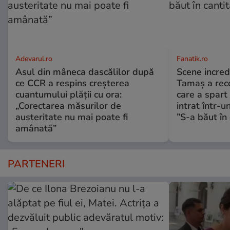
Adevarul.ro
Fanatik.ro
Asul din mâneca dascălilor după
Scene incred
ce CCR a respins creșterea
Tamaș a reco
cuantumului plății cu ora:
care a spart
„Corectarea măsurilor de
intrat într-u
austeritate nu mai poate fi
”S-a băut în 
amânată”
PARTENERI