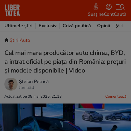
Susține
Cont
Caută
Ultimele știri
Exclusiv
Criză politică
Opinii
Video
|
Ştiri
|
Auto
Cel mai mare producător auto chinez, BYD,
a intrat oficial pe piața din România: prețuri
și modele disponibile | Video
Ștefan Petrică
Jurnalist
Actualizat pe 08 mai 2025, 21:13
Comentează