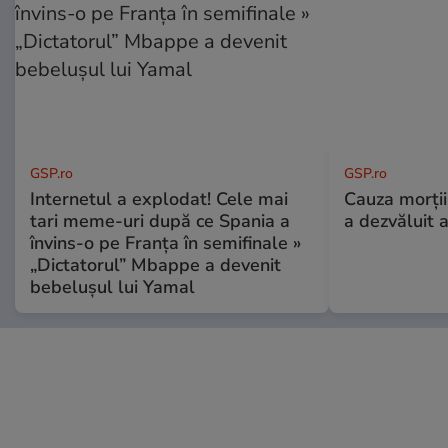
GSP.ro
GSP.ro
Internetul a explodat! Cele mai
Cauza morții
tari meme-uri după ce Spania a
a dezvăluit 
învins-o pe Franța în semifinale »
„Dictatorul” Mbappe a devenit
bebelușul lui Yamal