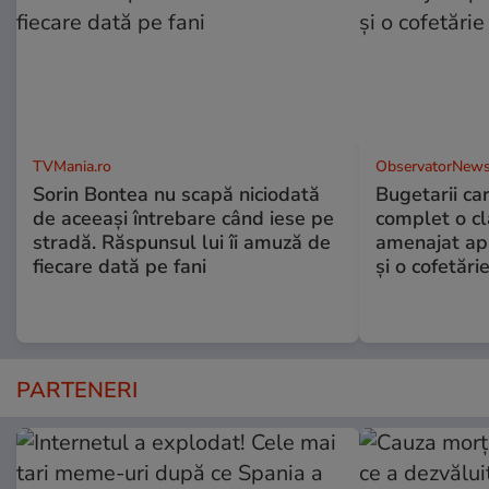
TVMania.ro
ObservatorNews
Sorin Bontea nu scapă niciodată
Bugetarii ca
de aceeași întrebare când iese pe
complet o clă
stradă. Răspunsul lui îi amuză de
amenajat ap
fiecare dată pe fani
și o cofetări
PARTENERI