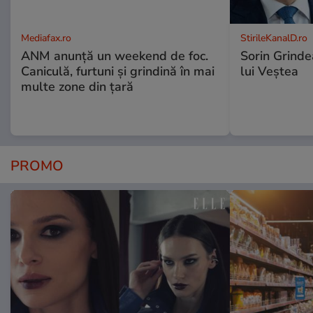
Mediafax.ro
StirileKanalD.ro
ANM anunță un weekend de foc.
Sorin Grinde
Caniculă, furtuni și grindină în mai
lui Veștea
multe zone din țară
PROMO