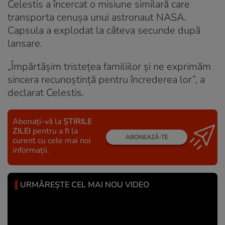
Celestis a încercat o misiune similară care
transporta cenușa unui astronaut NASA.
Capsula a explodat la câteva secunde după
lansare.
„Împărtășim tristețea familiilor și ne exprimăm
sincera recunoștință pentru încrederea lor”, a
declarat Celestis.
Abonați-vă la
ȘTIRILE
ZILEI
pentru a fi la
ABONEAZĂ-TE
curent cu cele mai noi
informații.
URMĂREȘTE CEL MAI NOU VIDEO