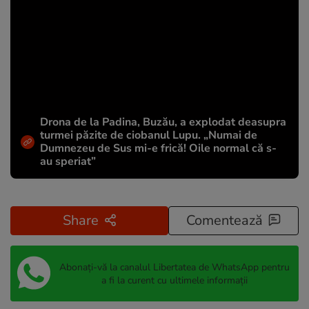
Drona de la Padina, Buzău, a explodat deasupra
turmei păzite de ciobanul Lupu. „Numai de
Dumnezeu de Sus mi-e frică! Oile normal că s-
au speriat”
Share
Comentează
Abonați-vă la canalul Libertatea de WhatsApp pentru
a fi la curent cu ultimele informații