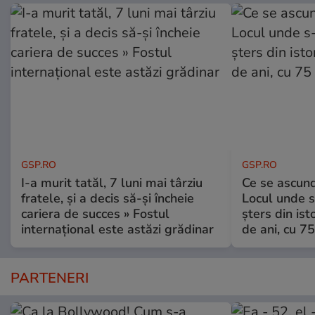
GSP.RO
GSP.RO
I-a murit tatăl, 7 luni mai târziu
Ce se ascund
fratele, și a decis să-și încheie
Locul unde s-
cariera de succes » Fostul
șters din ist
internațional este astăzi grădinar
de ani, cu 7
PARTENERI