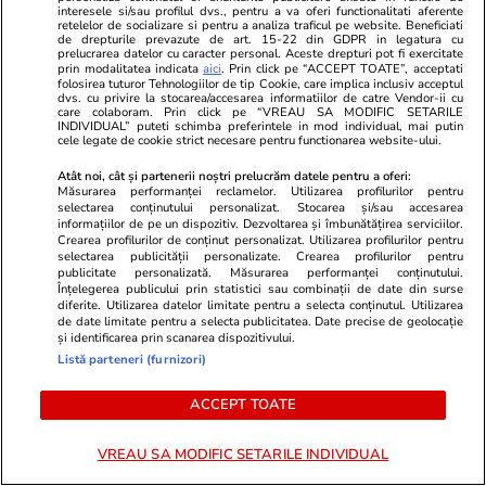
interesele si/sau profilul dvs., pentru a va oferi functionalitati aferente
retelelor de socializare si pentru a analiza traficul pe website. Beneficiati
de drepturile prevazute de art. 15-22 din GDPR in legatura cu
prelucrarea datelor cu caracter personal. Aceste drepturi pot fi exercitate
prin modalitatea indicata
aici
. Prin click pe “ACCEPT TOATE”, acceptati
folosirea tuturor Tehnologiilor de tip Cookie, care implica inclusiv acceptul
dvs. cu privire la stocarea/accesarea informatiilor de catre Vendor-ii cu
care colaboram. Prin click pe “VREAU SA MODIFIC SETARILE
INDIVIDUAL” puteti schimba preferintele in mod individual, mai putin
cele legate de cookie strict necesare pentru functionarea website-ului.
Atât noi, cât și partenerii noștri prelucrăm datele pentru a oferi:
Măsurarea performanței reclamelor. Utilizarea profilurilor pentru
selectarea conținutului personalizat. Stocarea și/sau accesarea
informațiilor de pe un dispozitiv. Dezvoltarea și îmbunătățirea serviciilor.
Crearea profilurilor de conținut personalizat. Utilizarea profilurilor pentru
selectarea publicității personalizate. Crearea profilurilor pentru
publicitate personalizată. Măsurarea performanței conținutului.
Înțelegerea publicului prin statistici sau combinații de date din surse
Vacanțe și Cultură
25 iul.
Horoscop
diferite. Utilizarea datelor limitate pentru a selecta conținutul. Utilizarea
de date limitate pentru a selecta publicitatea. Date precise de geolocație
Compania aeriană Qantas, zbor
Horoscop 26 
și identificarea prin scanarea dispozitivului.
Listă parteneri (furnizori)
record de 19 ore din Franța în
încep o perio
Australia. Ce pățește corpul tău
relația cu su
ACCEPT TOATE
când stai aproape o zi întreagă în
fondul unui
aer
muncă
VREAU SA MODIFIC SETARILE INDIVIDUAL