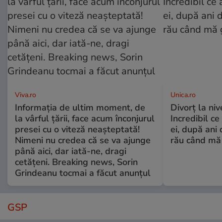
Viva.ro
Unica.ro
Informația de ultim moment, de
Divorț la nive
la vârful țării, face acum înconjurul
Incredibil ce
presei cu o viteză neașteptată!
ei, după ani 
Nimeni nu credea că se va ajunge
rău când mă
până aici, dar iată-ne, dragi
cetățeni. Breaking news, Sorin
Grindeanu tocmai a făcut anunțul
GSP