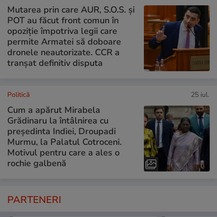
Mutarea prin care AUR, S.O.S. și
POT au făcut front comun în
opoziție împotriva legii care
permite Armatei să doboare
dronele neautorizate. CCR a
tranșat definitiv disputa
Politică
25 iul.
Cum a apărut Mirabela
Grădinaru la întâlnirea cu
președinta Indiei, Droupadi
Murmu, la Palatul Cotroceni.
Motivul pentru care a ales o
rochie galbenă
PARTENERI