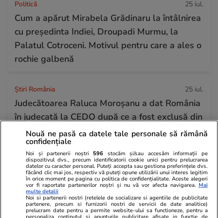
Politică
25 iul.
Cum a apărut Mirabela Grădinaru la întâlnirea
cu președinta Indiei, Droupadi Murmu, la
Palatul Cotroceni. Motivul pentru care a ales o
rochie galbenă
Știri România
25 iul.
Judecătoarea Raluca Moroșanu a dat România
în judecată la CEDO după ce a fost exclusă din
două dosare în urma documentarului Recorder
Nouă ne pasă ca datele tale personale să rămână
confidențiale
„Justiție capturată”
Noi și partenerii noștri
596
stocăm și/sau accesăm informații pe
dispozitivul dvs., precum identificatorii cookie unici pentru prelucrarea
datelor cu caracter personal. Puteți accepta sau gestiona preferințele dvs.
făcând clic mai jos, respectiv vă puteți opune utilizării unui interes legitim
Horoscop
24 iul.
în orice moment pe pagina cu politica de confidențialitate. Aceste alegeri
vor fi raportate partenerilor noștri și nu vă vor afecta navigarea.
Mai
Horoscop Urania | Previziuni astrologice pentru
multe detalii
Noi si partenerii nostri (retelele de socializare si agentiile de publicitate
perioada 25 – 31 iulie 2026. Luna Plină în
partenere, precum si furnizorii nostri de servicii de date analitice)
prelucram date pentru a permite website-ului sa functioneze, pentru a
Vărsător
personaliza continutul si anunturile publicitare afisate in functie de