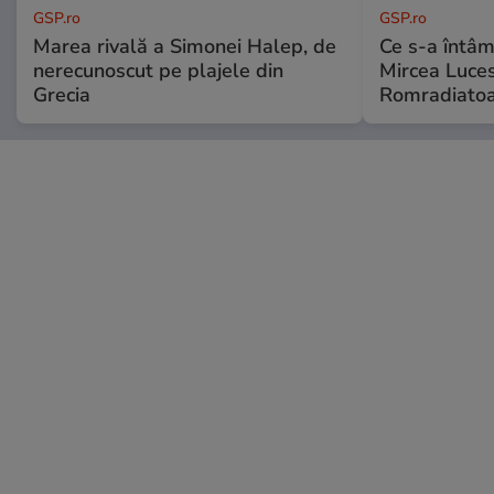
GSP.ro
GSP.ro
Marea rivală a Simonei Halep, de
Ce s-a întâmp
nerecunoscut pe plajele din
Mircea Luces
Grecia
Romradiatoa