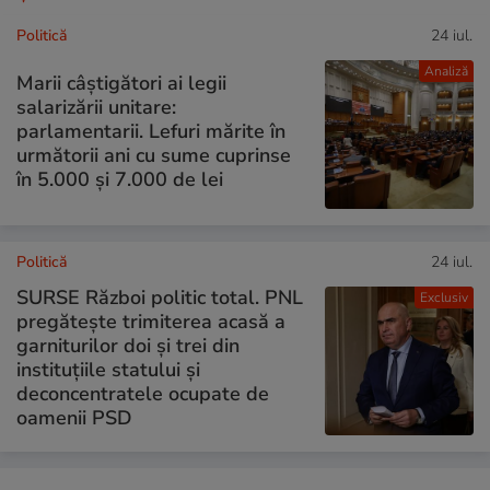
Politică
24 iul.
Analiză
Marii câștigători ai legii
salarizării unitare:
parlamentarii. Lefuri mărite în
următorii ani cu sume cuprinse
în 5.000 și 7.000 de lei
Politică
24 iul.
SURSE Război politic total. PNL
Exclusiv
pregătește trimiterea acasă a
garniturilor doi și trei din
instituțiile statului și
deconcentratele ocupate de
oamenii PSD