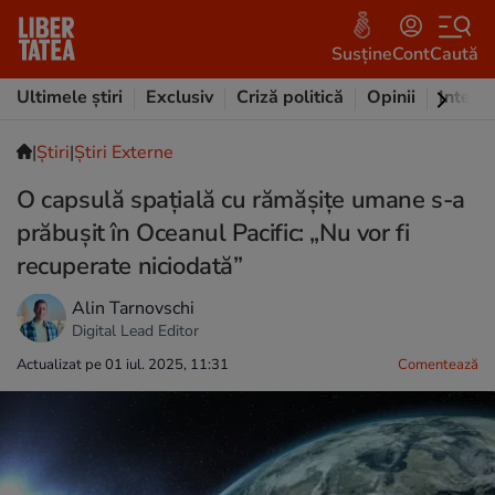
Susține
Cont
Caută
Ultimele știri
Exclusiv
Criză politică
Opinii
Intervi
|
Ştiri
|
Știri Externe
O capsulă spațială cu rămășițe umane s-a
prăbușit în Oceanul Pacific: „Nu vor fi
recuperate niciodată”
Alin Tarnovschi
Digital Lead Editor
Actualizat pe 01 iul. 2025, 11:31
Comentează