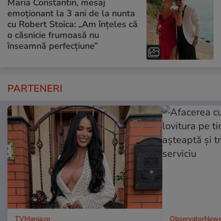
Maria Constantin, mesaj
emoționant la 3 ani de la nunta
cu Robert Stoica: „Am înțeles că
o căsnicie frumoasă nu
înseamnă perfecțiune”
PARTENERI
TVMania.ro
ObservatorNews