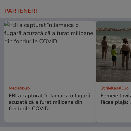
PARTENERI
Mediafax.ro
StirileKanalD.ro
FBI a capturat în Jamaica o fugară
Femeie lovit
acuzată că a furat milioane din
făcea plajă: „
fondurile COVID