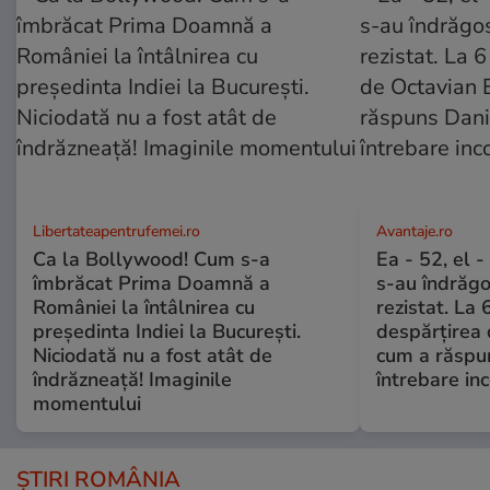
Libertateapentrufemei.ro
Avantaje.ro
Ca la Bollywood! Cum s-a
Ea - 52, el 
îmbrăcat Prima Doamnă a
s-au îndrăgos
României la întâlnirea cu
rezistat. La 
președinta Indiei la București.
despărțirea 
Niciodată nu a fost atât de
cum a răspu
îndrăzneață! Imaginile
întrebare i
momentului
ȘTIRI ROMÂNIA