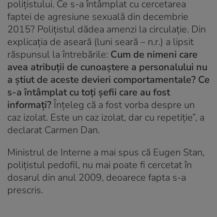
polițistului. Ce s-a întâmplat cu cercetarea
faptei de agresiune sexuală din decembrie
2015? Polițistul dădea amenzi la circulație. Din
explicația de aseară (luni seară – n.r.) a lipsit
răspunsul la întrebările:
Cum de nimeni care
avea atribuții de cunoaștere a personalului nu
a știut de aceste devieri comportamentale? Ce
s-a întâmplat cu toți șefii care au fost
informați?
Înțeleg că a fost vorba despre un
caz izolat. Este un caz izolat, dar cu repetiție”, a
declarat Carmen Dan.
Ministrul de Interne a mai spus că Eugen Stan,
polițistul pedofil, nu mai poate fi cercetat în
dosarul din anul 2009, deoarece fapta s-a
prescris.