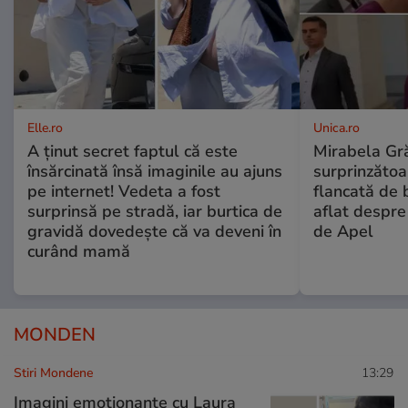
Elle.ro
Unica.ro
A ținut secret faptul că este
Mirabela Gră
însărcinată însă imaginile au ajuns
surprinzătoar
pe internet! Vedeta a fost
flancată de 
surprinsă pe stradă, iar burtica de
aflat despre
gravidă dovedește că va deveni în
de Apel
curând mamă
MONDEN
Stiri Mondene
13:29
Imagini emoționante cu Laura