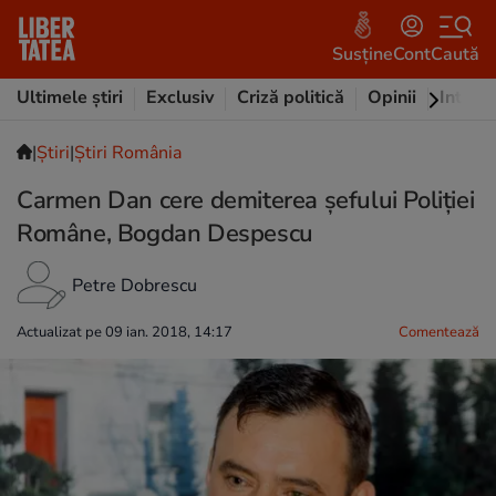
Susține
Cont
Caută
Ultimele știri
Exclusiv
Criză politică
Opinii
Intervi
|
Ştiri
|
Știri România
Carmen Dan cere demiterea șefului Poliției
Române, Bogdan Despescu
Petre Dobrescu
Actualizat pe 09 ian. 2018, 14:17
Comentează