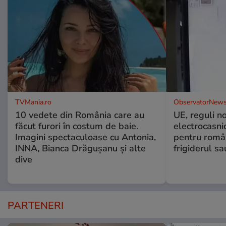
TVMania.ro
ObservatorNews
10 vedete din România care au
UE, reguli n
făcut furori în costum de baie.
electrocasni
Imagini spectaculoase cu Antonia,
pentru români
INNA, Bianca Drăgușanu și alte
frigiderul sa
dive
PARTENERI