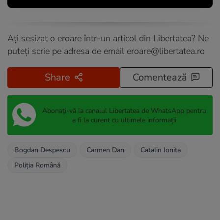
Ați sesizat o eroare într-un articol din Libertatea? Ne
puteți scrie pe adresa de email
eroare@libertatea.ro
Share
Comentează
Abonați-vă la canalul Libertatea de WhatsApp pentru
a fi la curent cu ultimele informații
Bogdan Despescu
Carmen Dan
Catalin Ionita
Poliția Română