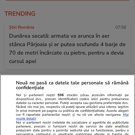
TRENDING
Știri România
07:58
Dunărea secată: armata va arunca în aer
stânca Pârjoaia și ar putea scufunda 4 barje de
70 de metri încărcate cu pietre, pentru a devia
cursul apei
Știri România
10:30
Nouă ne pasă ca datele tale personale să rămână
confidențiale
ANM a emis cod roșu de caniculă în trei județe
Noi și partenerii noștri
596
stocăm și/sau accesăm informații pe
din țară, temperaturile vor atinge 40°C.
dispozitivul dvs., precum identificatorii cookie unici pentru prelucrarea
datelor cu caracter personal. Puteți accepta sau gestiona preferințele dvs.
Restricții pentru TIR-uri. La ce să ne așteptăm
făcând clic mai jos, respectiv vă puteți opune utilizării unui interes legitim
în orice moment pe pagina cu politica de confidențialitate. Aceste alegeri
săptămâna viitoare
vor fi raportate partenerilor noștri și nu vă vor afecta navigarea.
Mai
multe detalii
Noi si partenerii nostri (retelele de socializare si agentiile de publicitate
partenere, precum si furnizorii nostri de servicii de date analitice)
prelucram date pentru a permite website-ului sa functioneze, pentru a
Horoscop
31 iul.
personaliza continutul si anunturile publicitare afisate in functie de