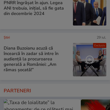
PNRR îngrășat în ajun. Legea
ANI trebuia, inițial, să fie gata
din decembrie 2024
Ştiri
29 iul.
Exclusiv
Diana Buzoianu acuză că
încearcă în zadar să intre în
audiență la procuroarea
generală a României: „Am
rămas șocată!”
PARTENERI