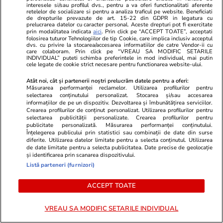
interesele si/sau profilul dvs., pentru a va oferi functionalitati aferente
Horoscop Urania | Previziuni astrologice pentru
retelelor de socializare si pentru a analiza traficul pe website. Beneficiati
de drepturile prevazute de art. 15-22 din GDPR in legatura cu
perioada 1 – 7 august 2026. Venus va intra în
prelucrarea datelor cu caracter personal. Aceste drepturi pot fi exercitate
prin modalitatea indicata
aici
. Prin click pe “ACCEPT TOATE”, acceptati
zodia Balanței
folosirea tuturor Tehnologiilor de tip Cookie, care implica inclusiv acceptul
dvs. cu privire la stocarea/accesarea informatiilor de catre Vendor-ii cu
care colaboram. Prin click pe “VREAU SA MODIFIC SETARILE
INDIVIDUAL” puteti schimba preferintele in mod individual, mai putin
cele legate de cookie strict necesare pentru functionarea website-ului.
Știri România
07:00
Atât noi, cât și partenerii noștri prelucrăm datele pentru a oferi:
Loto 6/49 din 2 august 2026. Report de peste
Măsurarea performanței reclamelor. Utilizarea profilurilor pentru
selectarea conținutului personalizat. Stocarea și/sau accesarea
9 milioane de euro la 6/49, categoria I
informațiilor de pe un dispozitiv. Dezvoltarea și îmbunătățirea serviciilor.
Crearea profilurilor de conținut personalizat. Utilizarea profilurilor pentru
selectarea publicității personalizate. Crearea profilurilor pentru
publicitate personalizată. Măsurarea performanței conținutului.
Înțelegerea publicului prin statistici sau combinații de date din surse
diferite. Utilizarea datelor limitate pentru a selecta conținutul. Utilizarea
de date limitate pentru a selecta publicitatea. Date precise de geolocație
și identificarea prin scanarea dispozitivului.
Listă parteneri (furnizori)
ACCEPT TOATE
VREAU SA MODIFIC SETARILE INDIVIDUAL