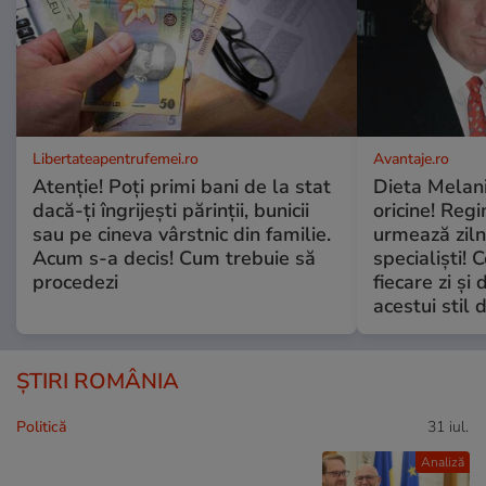
Libertateapentrufemei.ro
Avantaje.ro
Atenție! Poți primi bani de la stat
Dieta Melan
dacă-ți îngrijești părinții, bunicii
oricine! Regi
sau pe cineva vârstnic din familie.
urmează zilni
Acum s-a decis! Cum trebuie să
specialiști! 
procedezi
fiecare zi și 
acestui stil 
ȘTIRI ROMÂNIA
Politică
31 iul.
Analiză