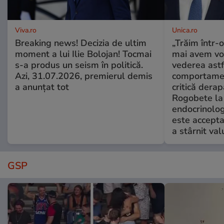
Viva.ro
Unica.ro
Breaking news! Decizia de ultim
„Trăim într-
moment a lui Ilie Bolojan! Tocmai
mai avem vo
s-a produs un seism în politică.
vederea astf
Azi, 31.07.2026, premierul demis
comportamen
a anunțat tot
critică derap
Rogobete la
endocrinolog
este accepta
a stârnit valu
GSP