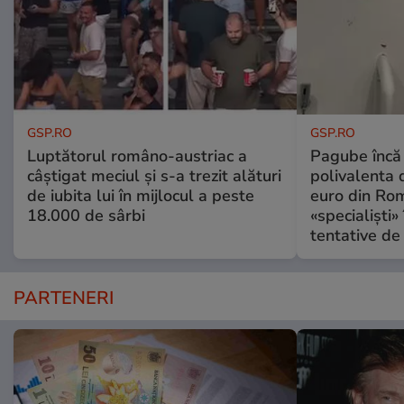
GSP.RO
GSP.RO
Luptătorul româno-austriac a
Pagube încă 
câștigat meciul și s-a trezit alături
polivalenta 
de iubita lui în mijlocul a peste
euro din Rom
18.000 de sârbi
«specialiști»
tentative de 
PARTENERI