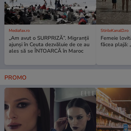
Mediafax.ro
StirileKanalD.ro
„Am avut o SURPRIZĂ”. Migranții
Femeie lovit
ajunși în Ceuta dezvăluie de ce au
făcea plajă: „
ales să se ÎNTOARCĂ în Maroc
PROMO