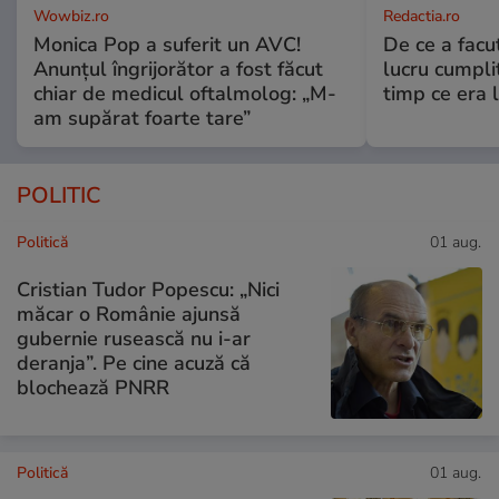
Wowbiz.ro
Redactia.ro
Monica Pop a suferit un AVC!
De ce a fac
Anunțul îngrijorător a fost făcut
lucru cumplit
chiar de medicul oftalmolog: „M-
timp ce era 
am supărat foarte tare”
POLITIC
Politică
01 aug.
Cristian Tudor Popescu: „Nici
măcar o Românie ajunsă
gubernie rusească nu i-ar
deranja”. Pe cine acuză că
blochează PNRR
Politică
01 aug.