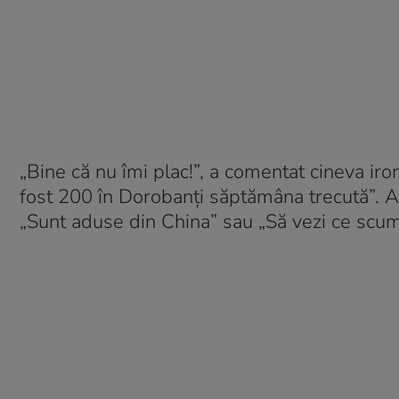
„Bine că nu îmi plac!”, a comentat cineva iron
fost 200 în Dorobanți săptămâna trecută”. A
„Sunt aduse din China” sau „Să vezi ce scumpă