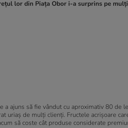
ețul lor din Piața Obor i-a surprins pe mulți
 a ajuns să fie vândut cu aproximativ 80 de le
t uriaș de mulți clienți. Fructele acrișoare car
s acum să coste cât produse considerate premi