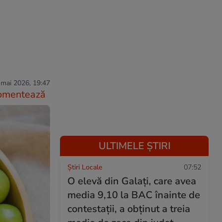
 mai 2026, 19:47
omentează
ULTIMELE ȘTIRI
Știri Locale
07:52
O elevă din Galați, care avea
media 9,10 la BAC înainte de
contestații, a obținut a treia