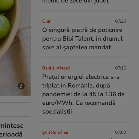
medie de zece din județ
Opinii
07:20
O singură piatră de poticnire
pentru Bibi Talent, în drumul
spre al șaptelea mandat
Bani și Afaceri
07:16
Prețul energiei electrice s-a
triplat în România, după
pandemie: de la 45 la 136 de
euro/MWh. Ce recomandă
specialiștii
amintesc
Știri România
07:00
perioadă