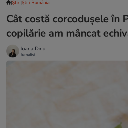
|
Ştiri
|
Știri România
Cât costă corcodușele în P
copilărie am mâncat echiv
Ioana Dinu
Jurnalist