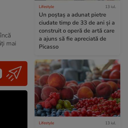
Lifestyle
13 iul.
Un poștaș a adunat pietre
ciudate timp de 33 de ani și a
construit o operă de artă care
 încă
a ajuns să fie apreciată de
ăți mai
Picasso
Lifestyle
13 iul.