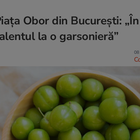
iața Obor din București: „În
alentul la o garsonieră”
08
C