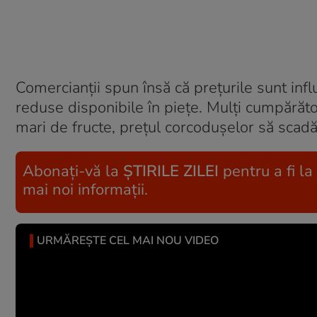
Comercianții spun însă că prețurile sunt infl
reduse disponibile în piețe. Mulți cumpărător
mari de fructe, prețul corcodușelor să scad
Abonați-vă la
ȘTIRILE ZILEI
pentru a fi la
mai noi informații.
URMĂREȘTE CEL MAI NOU VIDEO