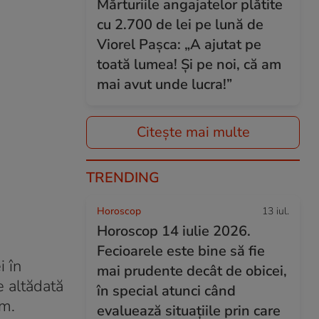
Mărturiile angajatelor plătite
cu 2.700 de lei pe lună de
Viorel Pașca: „A ajutat pe
toată lumea! Şi pe noi, că am
mai avut unde lucra!”
Citește mai multe
TRENDING
Horoscop
13 iul.
Horoscop 14 iulie 2026.
Fecioarele este bine să fie
i în
mai prudente decât de obicei,
e altădată
în special atunci când
um.
evaluează situațiile prin care