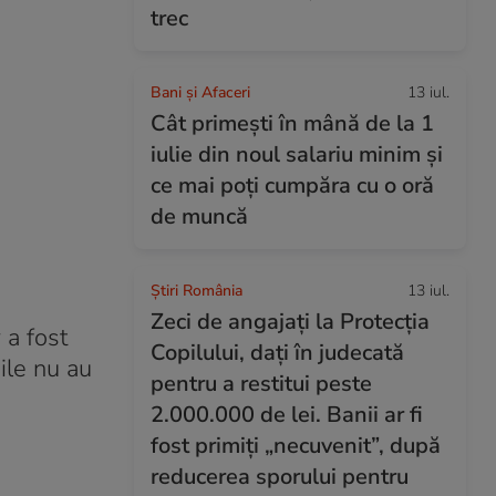
trec
Bani și Afaceri
13 iul.
Cât primești în mână de la 1
iulie din noul salariu minim și
ce mai poți cumpăra cu o oră
de muncă
Știri România
13 iul.
Zeci de angajați la Protecția
 a fost
Copilului, dați în judecată
ile nu au
pentru a restitui peste
2.000.000 de lei. Banii ar fi
fost primiți „necuvenit”, după
reducerea sporului pentru