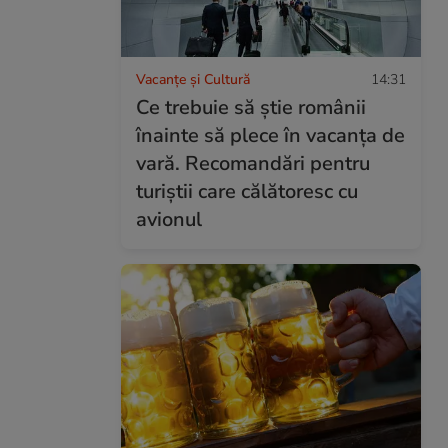
Vacanțe și Cultură
14:31
Ce trebuie să știe românii
înainte să plece în vacanța de
vară. Recomandări pentru
turiștii care călătoresc cu
avionul