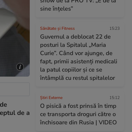
show de la PRO TV: „E de la
sine înțeles”
Sănătate și Fitness
15:23
Guvernul a deblocat 22 de
posturi la Spitalul „Maria
Curie”. Când vor ajunge, de
fapt, primii asistenți medicali
la patul copiilor și ce se
întâmplă cu restul spitalelor
Știri Externe
15:12
 de
O pisică a fost prinsă în timp
reptul de a
ce transporta droguri către o
închisoare din Rusia | VIDEO