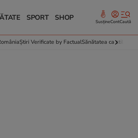
ĂTATE
SPORT
SHOP
Susține
Cont
Caută
Sănătate și Fitness
ce
 culinare
-România
Știri Verificate by Factual
Sănătatea ca stil de vi
 și legume
rea plantelor