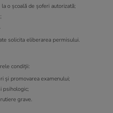
e la o școală de șoferi autorizată;
;
.
 solicita eliberarea permisului.
ele condiții:
eri și promovarea examenului;
i psihologic;
rutiere grave.