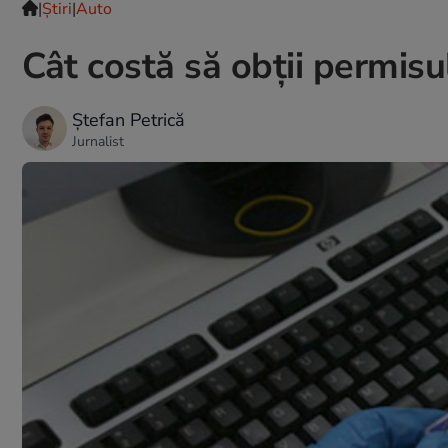
|
Ştiri
|
Auto
Cât costă să obții permis
Ștefan Petrică
Jurnalist