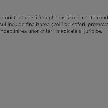
torii trebuie să îndeplinească mai multe condi
l include finalizarea școlii de șoferi, promov
deplinirea unor criterii medicale și juridice.