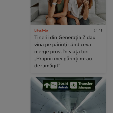
Lifestyle
14:41
Tinerii din Generația Z dau
vina pe părinți când ceva
merge prost în viața lor:
„Propriii mei părinți m-au
dezamăgit”