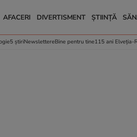
AFACERI
DIVERTISMENT
ȘTIINȚĂ
SĂN
Bani și Afaceri
Monden
Știri Știință
Știri 
Auto
Horoscop
Schimbări climati
Relații
Locuri de muncă
Muzică și Filme
Rețete
ogie
5 știri
Newslettere
Bine pentru tine
115 ani Elveția
Imobiliare.ro
Vacanțe și Cultură
Fructe
eJobs.ro
Îngriji