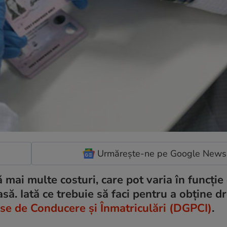
Urmărește-ne pe Google News
mai multe costuri, care pot varia în funcție
asă. Iată ce trebuie să faci pentru a obține d
ise de Conducere și Înmatriculări (DGPCI)
.