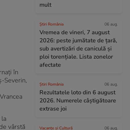
mult
Știri România
06 aug.
Vremea de vineri, 7 august
2026: peste jumătate de țară,
sub avertizări de caniculă și
ploi torențiale. Lista zonelor
afectate
nați în
ș-Severin,
Știri România
06 aug.
Rezultatele loto din 6 august
 Vrancea
2026. Numerele câștigătoare
extrase joi
 la
 de vârstă
Vacanțe și Cultură
06 aug.