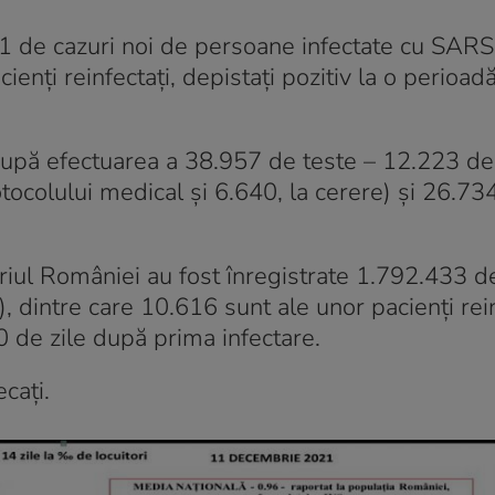
931 de cazuri noi de persoane infectate cu SA
enți reinfectați, depistați pozitiv la o perioad
 după efectuarea a 38.957 de teste – 12.223 de
otocolului medical și 6.640, la cerere) și 26.73
oriul României au fost înregistrate 1.792.433 d
 dintre care 10.616 sunt ale unor pacienți rein
0 de zile după prima infectare.
cați.