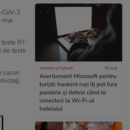
RS-CoV-2
ă mai
 teste RT-
4 de teste
Vacanțe și Cultură
06 aug.
e cazuri
Avertisment Microsoft pentru
fectați,
turiști: hackerii ruși îți pot fura
parolele și datele când te
conectezi la Wi-Fi-ul
hotelului