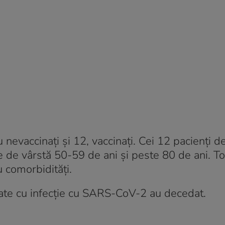
 nevaccinați și 12, vaccinați. Cei 12 pacienți d
e de vârstă 50-59 de ani și peste 80 de ani. To
u comorbidități.
ate cu infecție cu SARS-CoV-2 au decedat.