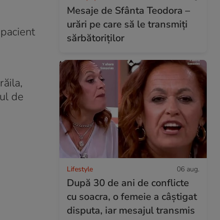
Mesaje de Sfânta Teodora –
urări pe care să le transmiți
 pacient
sărbătoriților
ăila,
lul de
Lifestyle
06 aug.
După 30 de ani de conflicte
cu soacra, o femeie a câștigat
disputa, iar mesajul transmis