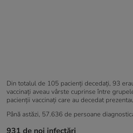
Din totalul de 105 pacienți decedați, 93 erau
vaccinați aveau vârste cuprinse între grupel
pacienții vaccinați care au decedat prezenta
Până astăzi, 57.636 de persoane diagnostic
931 de noi infectări