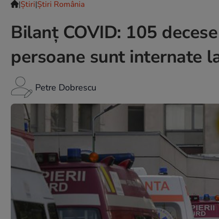
|
Ştiri
|
Știri România
Bilanț COVID: 105 decese ș
persoane sunt internate la
Petre Dobrescu