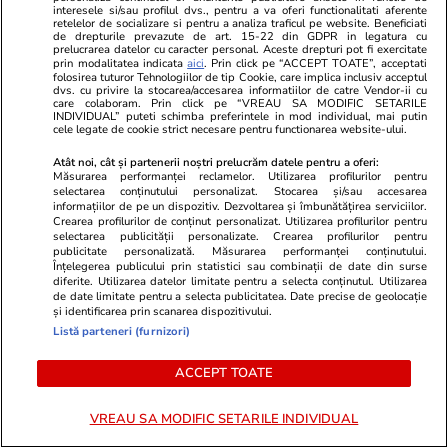
Dragostea plutește la propriu pe
Zodia care v
interesele si/sau profilul dvs., pentru a va oferi functionalitati aferente
retelelor de socializare si pentru a analiza traficul pe website. Beneficiati
litoral! Doi îndrăgostiți au
minune în a
de drepturile prevazute de art. 15-22 din GDPR in legatura cu
prelucrarea datelor cu caracter personal. Aceste drepturi pot fi exercitate
transformat marea într-o scenă
curgă multe l
prin modalitatea indicata
aici
. Prin click pe “ACCEPT TOATE”, acceptati
de film romantic. Turiștii prezenți
folosirea tuturor Tehnologiilor de tip Cookie, care implica inclusiv acceptul
dvs. cu privire la stocarea/accesarea informatiilor de catre Vendor-ii cu
s-au uitat de două ori
care colaboram. Prin click pe “VREAU SA MODIFIC SETARILE
INDIVIDUAL” puteti schimba preferintele in mod individual, mai putin
cele legate de cookie strict necesare pentru functionarea website-ului.
Atât noi, cât și partenerii noștri prelucrăm datele pentru a oferi:
POLITIC
Măsurarea performanței reclamelor. Utilizarea profilurilor pentru
selectarea conținutului personalizat. Stocarea și/sau accesarea
informațiilor de pe un dispozitiv. Dezvoltarea și îmbunătățirea serviciilor.
Politică
12:05
Crearea profilurilor de conținut personalizat. Utilizarea profilurilor pentru
selectarea publicității personalizate. Crearea profilurilor pentru
Mutarea prin care AUR, S.O.S. și
publicitate personalizată. Măsurarea performanței conținutului.
POT au făcut front comun în
Înțelegerea publicului prin statistici sau combinații de date din surse
diferite. Utilizarea datelor limitate pentru a selecta conținutul. Utilizarea
opoziție împotriva legii care
de date limitate pentru a selecta publicitatea. Date precise de geolocație
permite Armatei să doboare
și identificarea prin scanarea dispozitivului.
dronele neautorizate. CCR a
Listă parteneri (furnizori)
tranșat definitiv disputa
ACCEPT TOATE
Politică
11:23
VREAU SA MODIFIC SETARILE INDIVIDUAL