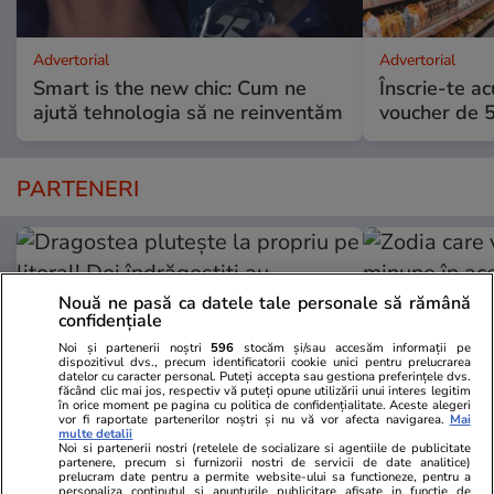
Advertorial
Advertorial
Smart is the new chic: Cum ne
Înscrie-te ac
ajută tehnologia să ne reinventăm
voucher de 5
PARTENERI
Nouă ne pasă ca datele tale personale să rămână
confidențiale
Noi și partenerii noștri
596
stocăm și/sau accesăm informații pe
dispozitivul dvs., precum identificatorii cookie unici pentru prelucrarea
datelor cu caracter personal. Puteți accepta sau gestiona preferințele dvs.
făcând clic mai jos, respectiv vă puteți opune utilizării unui interes legitim
în orice moment pe pagina cu politica de confidențialitate. Aceste alegeri
vor fi raportate partenerilor noștri și nu vă vor afecta navigarea.
Mai
multe detalii
Noi si partenerii nostri (retelele de socializare si agentiile de publicitate
partenere, precum si furnizorii nostri de servicii de date analitice)
prelucram date pentru a permite website-ului sa functioneze, pentru a
Wowbiz.ro
Redactia.ro
personaliza continutul si anunturile publicitare afisate in functie de