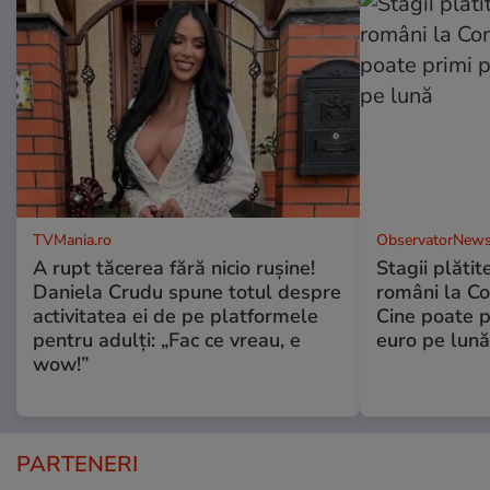
TVMania.ro
ObservatorNews
A rupt tăcerea fără nicio rușine!
Stagii plătit
Daniela Crudu spune totul despre
români la C
activitatea ei de pe platformele
Cine poate p
pentru adulți: „Fac ce vreau, e
euro pe lună
wow!”
PARTENERI