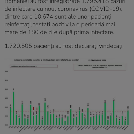
României au fost înregistrate 1.795.418 cazuri
de infectare cu noul coronavirus (COVID-19),
dintre care 10.674 sunt ale unor pacienți
reinfectați, testați pozitiv la o perioadă mai
mare de 180 de zile după prima infectare.
1.720.505 pacienți au fost declarați vindecați.