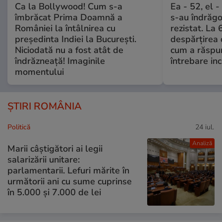
Ca la Bollywood! Cum s-a
Ea - 52, el 
îmbrăcat Prima Doamnă a
s-au îndrăgos
României la întâlnirea cu
rezistat. La 
președinta Indiei la București.
despărțirea 
Niciodată nu a fost atât de
cum a răspu
îndrăzneață! Imaginile
întrebare i
momentului
ȘTIRI ROMÂNIA
Politică
24 iul.
Analiză
Marii câștigători ai legii
salarizării unitare:
parlamentarii. Lefuri mărite în
următorii ani cu sume cuprinse
în 5.000 și 7.000 de lei