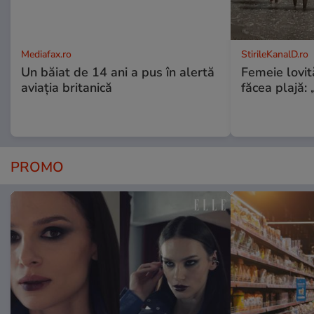
Mediafax.ro
StirileKanalD.ro
Un băiat de 14 ani a pus în alertă
Femeie lovit
aviația britanică
făcea plajă: „
PROMO