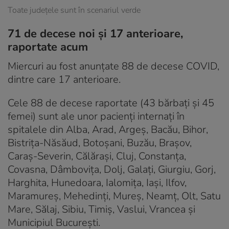
Toate județele sunt în scenariul verde
71 de decese noi și 17 anterioare,
raportate acum
Miercuri au fost anunțate 88 de decese COVID,
dintre care 17 anterioare.
Cele 88 de decese raportate (43 bărbați și 45
femei) sunt ale unor pacienți internați în
spitalele din Alba, Arad, Argeș, Bacău, Bihor,
Bistrița-Năsăud, Botoșani, Buzău, Brașov,
Caraș-Severin, Călărași, Cluj, Constanța,
Covasna, Dâmbovița, Dolj, Galați, Giurgiu, Gorj,
Harghita, Hunedoara, Ialomița, Iași, Ilfov,
Maramureș, Mehedinți, Mureș, Neamț, Olt, Satu
Mare, Sălaj, Sibiu, Timiș, Vaslui, Vrancea și
Municipiul București.