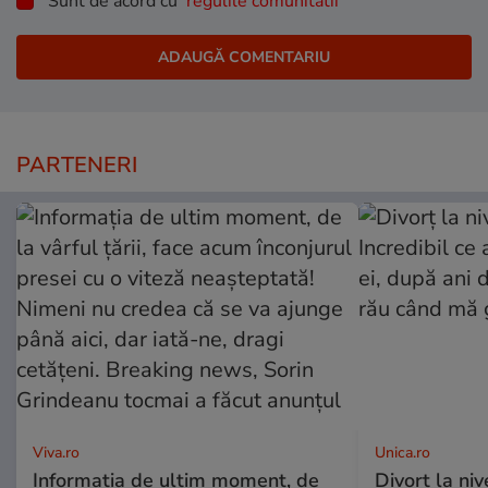
Sunt de acord cu
regulile comunitatii
PARTENERI
Viva.ro
Unica.ro
Informația de ultim moment, de
Divorț la nive