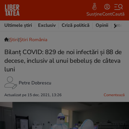
Susține
Cont
Caută
Ultimele știri
Exclusiv
Criză politică
Opinii
Intervi
|
Ştiri
|
Știri România
Bilanț COVID: 829 de noi infectări și 88 de
decese, inclusiv al unui bebeluș de câteva
luni
Petre Dobrescu
Actualizat pe 15 dec. 2021, 13:26
Comentează