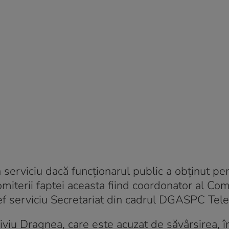
erviciu dacă funcţionarul public a obţinut pen
comiterii faptei aceasta fiind coordonator al Co
i şef serviciu Secretariat din cadrul DGASPC Te
 Liviu Dragnea, care este acuzat de săvârşirea, în