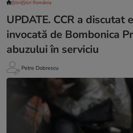
|
Ştiri
|
Știri România
UPDATE. CCR a discutat ex
invocată de Bombonica Prod
abuzului în serviciu
Petre Dobrescu