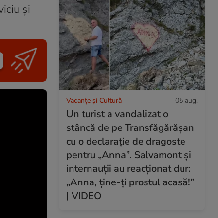
iciu şi
Vacanțe și Cultură
05 aug.
Un turist a vandalizat o
stâncă de pe Transfăgărășan
cu o declarație de dragoste
pentru „Anna”. Salvamont și
internauții au reacționat dur:
„Anna, ține-ți prostul acasă!”
| VIDEO