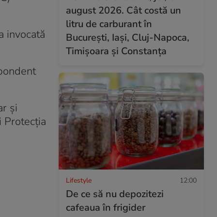
august 2026. Cât costă un
litru de carburant în
ea invocată
București, Iași, Cluj-Napoca,
Timișoara și Constanța
spondent
r şi
 Protecţia
Lifestyle
12:00
De ce să nu depozitezi
cafeaua în frigider