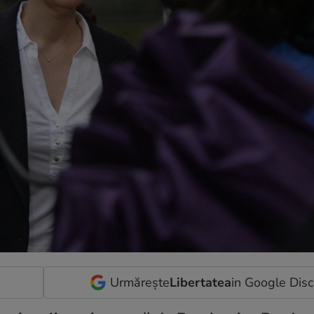
Urmărește
Libertatea
in Google Dis