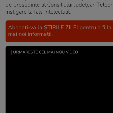
de preşedinte al Consiliului Judeţean Teleorm
instigare la fals intelectual.
Abonați-vă la
ȘTIRILE ZILEI
pentru a fi la
mai noi informații.
URMĂREȘTE CEL MAI NOU VIDEO