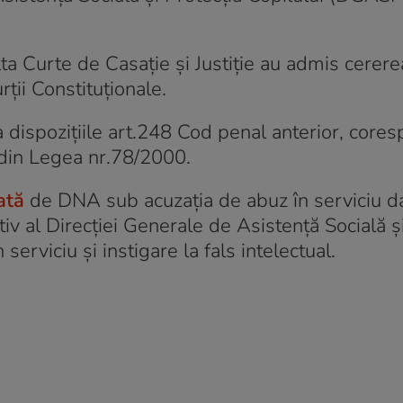
nalta Curte de Casaţie şi Justiţie au admis cerer
ii Constituţionale.
la dispoziţiile art.248 Cod penal anterior, core
2 din Legea nr.78/2000.
ată
de DNA sub acuzaţia de abuz în serviciu da
iv al Direcţiei Generale de Asistenţă Socială şi
serviciu şi instigare la fals intelectual.