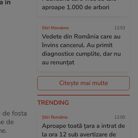
a în
aproape 1.000 de arbori
Stiri Mondene
12:53
Vedete din România care au
învins cancerul. Au primit
diagnostice cumplite, dar nu
au renunțat
Citește mai multe
TRENDING
 de fosta
Știri România
12:00
ne de
Aproape toată țara a intrat de
ne.
la ora 12 sub avertizare de