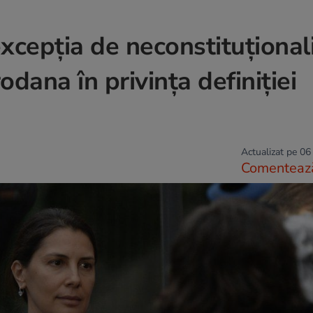
cepţia de neconstituţional
ana în privinţa definiţiei
Actualizat pe 06
Comenteaz