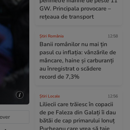
perimetre marine de peste 11
GW. Principala provocare –
rețeaua de transport
Știri România
12:58
Banii românilor nu mai țin
pasul cu inflația: vânzările de
mâncare, haine și carburanți
au înregistrat o scădere
record de 7,3%
Știri Locale
12:56
Liliecii care trăiesc în copacii
de pe Faleza din Galați îi dau
cover
bătăi de cap primarului Ionuț
Pucheanu care vrea să taie