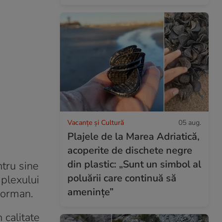
Vacanțe și Cultură
05 aug.
Plajele de la Marea Adriatică,
acoperite de dischete negre
din plastic: „Sunt un simbol al
tru sine
poluării care continuă să
mplexului
amenințe”
leorman.
 calitate