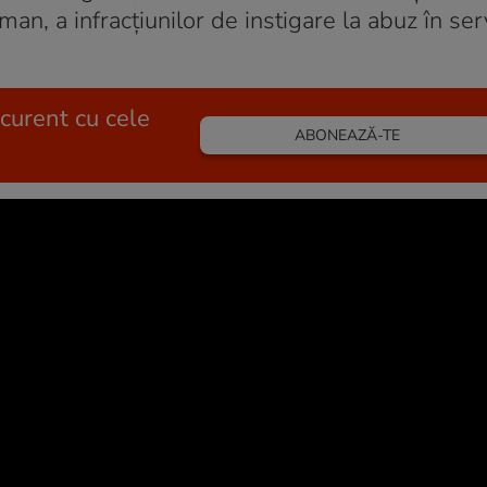
an, a infracţiunilor de instigare la abuz în serv
 curent cu cele
ABONEAZĂ-TE