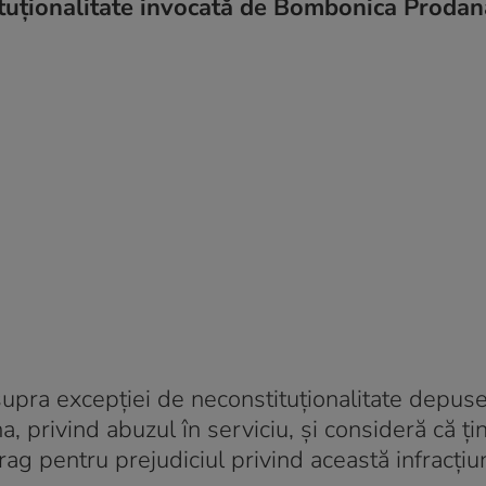
ituţionalitate invocată de Bombonica Prodan
upra excepției de neconstituționalitate depuse
, privind abuzul în serviciu, și consideră că ți
g pentru prejudiciul privind această infracțiu