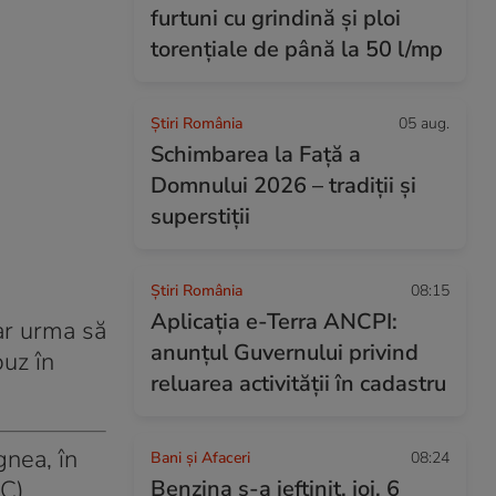
furtuni cu grindină și ploi
torențiale de până la 50 l/mp
Știri România
05 aug.
Schimbarea la Față a
Domnului 2026 – tradiții și
superstiții
Știri România
08:15
Aplicația e-Terra ANCPI:
 ar urma să
anunțul Guvernului privind
uz în
reluarea activității în cadastru
gnea, în
Bani și Afaceri
08:24
PC)
Benzina s-a ieftinit, joi, 6