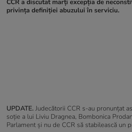
CCR a discutat marţi excepţia de neconst
privinţa definiţiei abuzului în serviciu.
UPDATE.
Judecătorii CCR s-au pronunțat as
soție a lui Liviu Dragnea, Bombonica Prodana
Parlament și nu de CCR să stabilească un pra