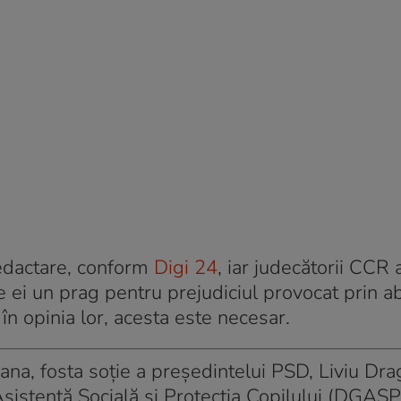
redactare, conform
Digi 24
, iar judecătorii CCR
ei un prag pentru prejudiciul provocat prin ab
 în opinia lor, acesta este necesar.
na, fosta soţie a preşedintelui PSD, Liviu Dra
Asistenţă Socială şi Protecţia Copilului (DGAS