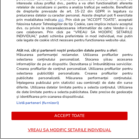
interesele si/sau profilul dvs., pentru a va oferi functionalitati aferente
retelelor de socializare si pentru a analiza traficul pe website. Beneficiati
de drepturile prevazute de art. 15-22 din GDPR in legatura cu
Știri România
27 iul.
prelucrarea datelor cu caracter personal. Aceste drepturi pot fi exercitate
prin modalitatea indicata
aici
. Prin click pe “ACCEPT TOATE”, acceptati
Radu Miruță anunță că una
folosirea tuturor Tehnologiilor de tip Cookie, care implica inclusiv acceptul
dvs. cu privire la stocarea/accesarea informatiilor de catre Vendor-ii cu
dintre dronele care au intrat în
care colaboram. Prin click pe “VREAU SA MODIFIC SETARILE
INDIVIDUAL” puteti schimba preferintele in mod individual, mai putin
spațiul aerian al României era
cele legate de cookie strict necesare pentru functionarea website-ului.
rusească. Originea celorlalte
Atât noi, cât și partenerii noștri prelucrăm datele pentru a oferi:
Măsurarea performanței reclamelor. Utilizarea profilurilor pentru
două este încă verificată
selectarea conținutului personalizat. Stocarea și/sau accesarea
informațiilor de pe un dispozitiv. Dezvoltarea și îmbunătățirea serviciilor.
Crearea profilurilor de conținut personalizat. Utilizarea profilurilor pentru
selectarea publicității personalizate. Crearea profilurilor pentru
Știri România
27 iul.
publicitate personalizată. Măsurarea performanței conținutului.
Înțelegerea publicului prin statistici sau combinații de date din surse
diferite. Utilizarea datelor limitate pentru a selecta conținutul. Utilizarea
Europa riscă să rămână fără
de date limitate pentru a selecta publicitatea. Date precise de geolocație
și identificarea prin scanarea dispozitivului.
gaze și să plătească scump, în
Listă parteneri (furnizori)
iarna 2026-2027. Și producția
ACCEPT TOATE
și rezervele Romgaz au scăzut
VREAU SA MODIFIC SETARILE INDIVIDUAL