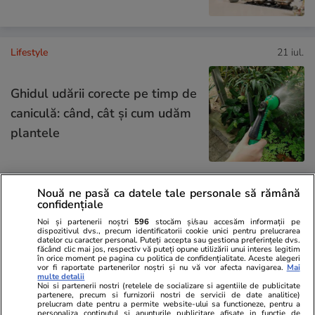
Lifestyle
21 iul.
Ghidul udării corecte pe timp de
caniculă: când, cât şi cum udăm
plantele
Nouă ne pasă ca datele tale personale să rămână
Lifestyle
15 iul.
confidențiale
Noi și partenerii noștri
596
stocăm și/sau accesăm informații pe
dispozitivul dvs., precum identificatorii cookie unici pentru prelucrarea
Combinaţii răcoritoare de apă
datelor cu caracter personal. Puteți accepta sau gestiona preferințele dvs.
făcând clic mai jos, respectiv vă puteți opune utilizării unui interes legitim
cu fructe şi plante aromatice
în orice moment pe pagina cu politica de confidențialitate. Aceste alegeri
vor fi raportate partenerilor noștri și nu vă vor afecta navigarea.
Mai
pentru vară
multe detalii
Noi si partenerii nostri (retelele de socializare si agentiile de publicitate
partenere, precum si furnizorii nostri de servicii de date analitice)
prelucram date pentru a permite website-ului sa functioneze, pentru a
personaliza continutul si anunturile publicitare afisate in functie de