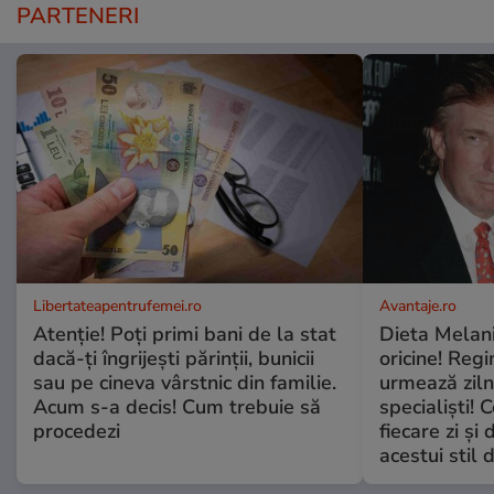
PARTENERI
Libertateapentrufemei.ro
Avantaje.ro
Atenție! Poți primi bani de la stat
Dieta Melan
dacă-ți îngrijești părinții, bunicii
oricine! Regi
sau pe cineva vârstnic din familie.
urmează zilni
Acum s-a decis! Cum trebuie să
specialiști! 
procedezi
fiecare zi și 
acestui stil 