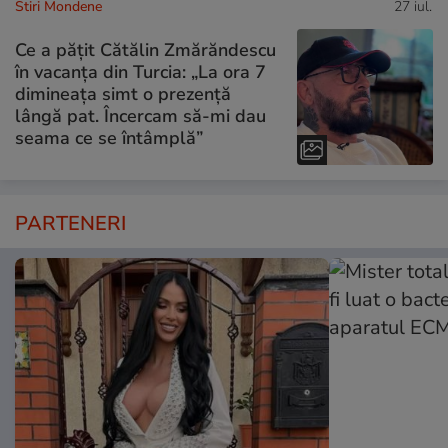
Stiri Mondene
27 iul.
Ce a pățit Cătălin Zmărăndescu
în vacanța din Turcia: „La ora 7
dimineața simt o prezență
lângă pat. Încercam să-mi dau
seama ce se întâmplă”
PARTENERI