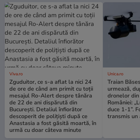
Viva.ro
Unica.ro
Zguduitor, ce s-a aflat la nici 24
Traian Băses
de ore de când am primit cu toții
urmează, du
mesajul Ro-Alert despre tânăra
dronelor din 
de 22 de ani dispărută din
României: „L
București. Detaliul înfiorător
duce 1-1”. F
descoperit de polițiști după ce
transmis un 
Anastasia a fost găsită moartă, în
urmă cu doar câteva minute