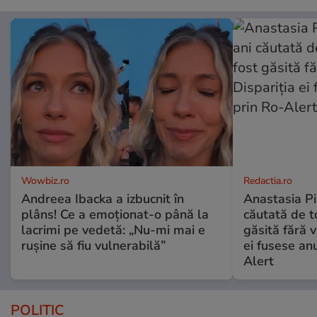
Wowbiz.ro
Redactia.ro
Andreea Ibacka a izbucnit în
Anastasia Pi
plâns! Ce a emoționat-o până la
căutată de t
lacrimi pe vedetă: „Nu-mi mai e
găsită fără v
rușine să fiu vulnerabilă”
ei fusese anu
Alert
POLITIC