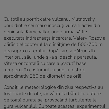
Cu toţii au pornit către vulcanul Mutnovsky,
unul dintre cei mai cunoscuţi vulcani activi din
peninsula Kamchatka, unde urma să fie
executată îndrăzneaţa încercare. Valery Rozov a
părăsit elicopterul la o înălţime de 500-700 m
deasupra craterului, după care a pătruns în
interiorul său, unde şi-a şi deschis paraşuta.
Viteza orizontală cu care a „căzut” base
jumperul în costumul cu aripi a fost de
aproximativ 250 de kilometri pe oră!
Condiţiile meteorologice din ziua respectivă au
fost foarte dificile, iar vântul a bătut cu putere
pe toată durata sa, provocând turbulenţe la
gura vulcanului. Cu toate acestea, experimentul