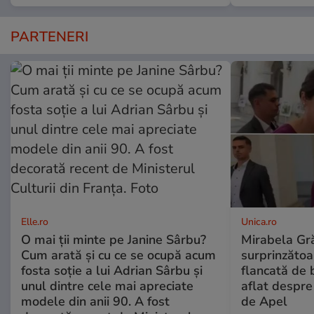
PARTENERI
Elle.ro
Unica.ro
O mai ții minte pe Janine Sârbu?
Mirabela Gră
Cum arată și cu ce se ocupă acum
surprinzătoar
fosta soție a lui Adrian Sârbu și
flancată de 
unul dintre cele mai apreciate
aflat despre
modele din anii 90. A fost
de Apel