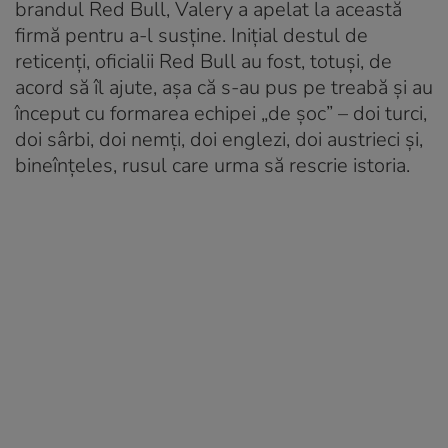
brandul Red Bull,
Valery a apelat la această
firmă pentru a-l susţine. Iniţial destul de
reticenţi, oficialii Red Bull au fost, totuşi, de
acord să îl ajute, aşa că s-au pus pe treabă şi au
început cu formarea echipei „de şoc” – doi turci,
doi sârbi, doi nemţi, doi englezi, doi austrieci şi,
bineînţeles, rusul care urma să rescrie istoria.