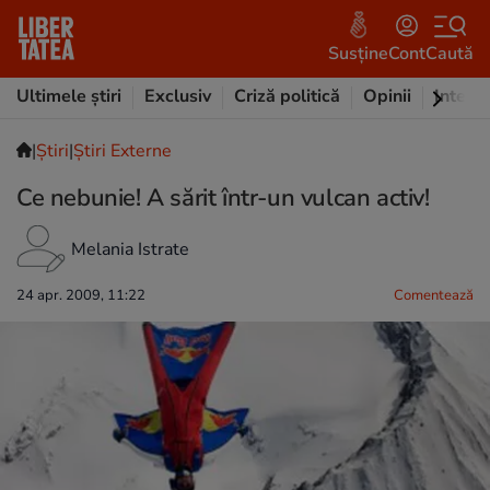
Susține
Cont
Caută
Ultimele știri
Exclusiv
Criză politică
Opinii
Intervi
|
Ştiri
|
Știri Externe
Ce nebunie! A sărit într-un vulcan activ!
Melania Istrate
24 apr. 2009, 11:22
Comentează