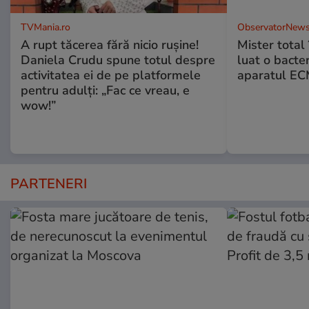
TVMania.ro
ObservatorNews
A rupt tăcerea fără nicio rușine!
Mister total î
Daniela Crudu spune totul despre
luat o bacter
activitatea ei de pe platformele
aparatul ECM
pentru adulți: „Fac ce vreau, e
wow!”
PARTENERI