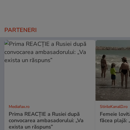
PARTENERI
Mediafax.ro
StirileKanalD.ro
Prima REACȚIE a Rusiei după
Femeie lovit
convocarea ambasadorului: „Va
făcea plajă: „
exista un răspuns”