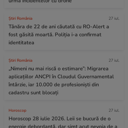
urma incidentelor cu drone
Știri România
27 iul.
Tânăra de 22 de ani căutată cu RO-Alert a
fost găsită moartă. Poliția i-a confirmat
identitatea
Știri România
27 iul.
„Nimeni nu mai riscă o estimare”: Migrarea
aplicațiilor ANCPI în Cloudul Guvernamental
întârzie, iar 10.000 de profesioniști din
cadastru sunt blocați
Horoscop
27 iul.
Horoscop 28 iulie 2026. Leii se bucură de o
energie debordantă, dar simt acut nevoia de a