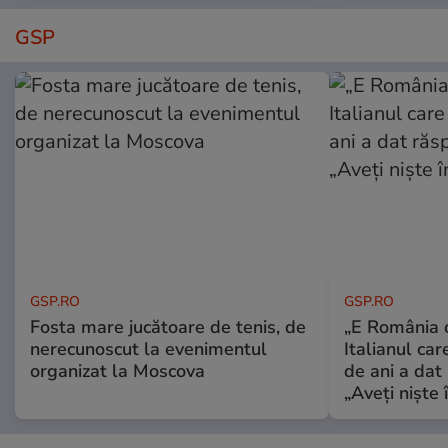
GSP
GSP.RO
GSP.RO
Fosta mare jucătoare de tenis, de
„E România o
nerecunoscut la evenimentul
Italianul car
organizat la Moscova
de ani a dat 
„Aveți niște î