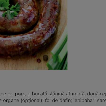
arne de porc; o bucată slănină afumată; două c
 organe (opțional); foi de dafin; ienibahar; sare