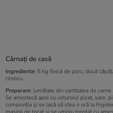
Cârnaţi de casă
Ingrediente
: 6 kg fleică de porc; două căpăț
cimbru.
Preparare
: jumătate din cantitatea de carne 
Se amestecă apoi cu usturoiul pisat, sare, p
compoziția și se lasă să stea o oră la frigid
mașinii de tocat și se umplu treptat cu ames