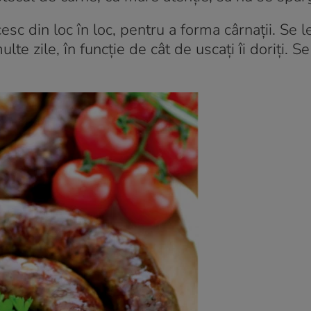
c din loc în loc, pentru a forma cârnații. Se l
lte zile, în funcție de cât de uscați îi doriți. S