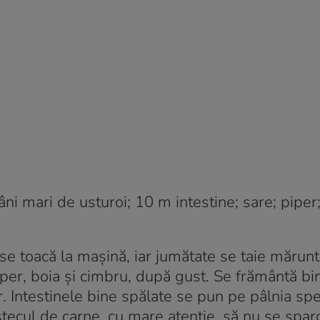
âni mari de usturoi; 10 m intestine; sare; piper;
se toacă la mașină, iar jumătate se taie mărunt 
iper, boia și cimbru, după gust. Se frământă bi
er. Intestinele bine spălate se pun pe pâlnia spe
tecul de carne, cu mare atenție, să nu se spar