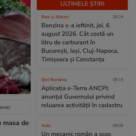
ULTIMELE ȘTIRI
Bani și Afaceri
08:24
Benzina s-a ieftinit, joi, 6
august 2026. Cât costă un
litru de carburant în
București, Iași, Cluj-Napoca,
Timișoara și Constanța
Știri România
08:15
Aplicația e-Terra ANCPI:
anunțul Guvernului privind
reluarea activității în cadastru
cover
ru masa de
Auto
08:08
Un mecanic român a scos