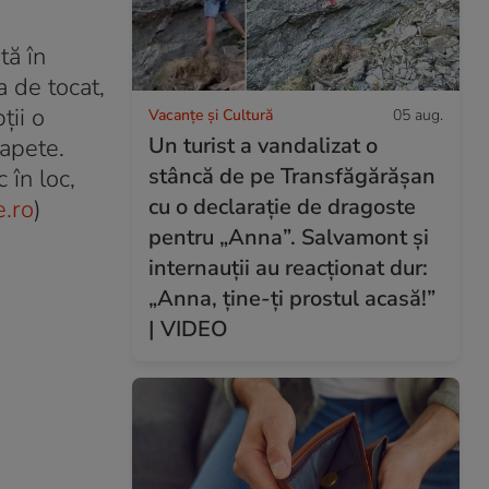
tă în
a de tocat,
ții o
Vacanțe și Cultură
05 aug.
Un turist a vandalizat o
capete.
stâncă de pe Transfăgărășan
 în loc,
cu o declarație de dragoste
e.ro
)
pentru „Anna”. Salvamont și
internauții au reacționat dur:
„Anna, ține-ți prostul acasă!”
| VIDEO