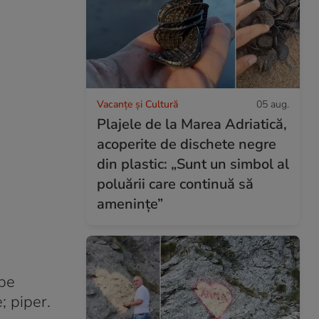
Vacanțe și Cultură
05 aug.
Plajele de la Marea Adriatică,
acoperite de dischete negre
din plastic: „Sunt un simbol al
poluării care continuă să
amenințe”
epe
; piper.