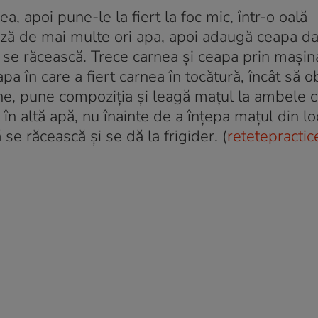
a, apoi pune-le la fiert la foc mic, într-o oală
ză de mai multe ori apa, apoi adaugă ceapa da
ă se răcească. Trece carnea și ceapa prin mașin
 în care a fiert carnea în tocătură, încât să ob
ne, pune compoziția și leagă mațul la ambele 
n altă apă, nu înainte de a înțepa mațul din loc
 se răcească și se dă la frigider. (
retetepractic