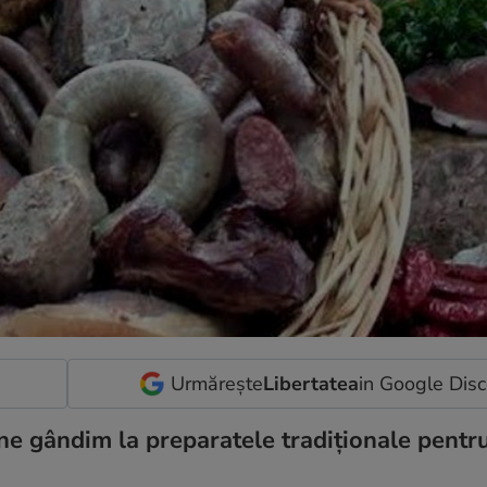
Urmărește
Libertatea
in Google Dis
i ne gândim la preparatele tradiționale pent