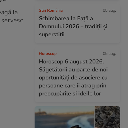
Știri România
05 aug.
eagă la
Schimbarea la Față a
e servesc
Domnului 2026 – tradiții și
superstiții
Horoscop
05 aug.
Horoscop 6 august 2026.
Săgetătorii au parte de noi
oportunități de asociere cu
persoane care îi atrag prin
preocupările și ideile lor