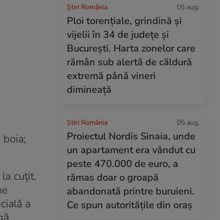
Știri România
05 aug.
Ploi torențiale, grindină și
vijelii în 34 de județe și
București. Harta zonelor care
rămân sub alertă de căldură
extremă până vineri
dimineață
Știri România
05 aug.
Proiectul Nordis Sinaia, unde
 boia;
un apartament era vândut cu
peste 470.000 de euro, a
la cuțit.
rămas doar o groapă
ne
abandonată printre buruieni.
cială a
Ce spun autoritățile din oraș
gă.