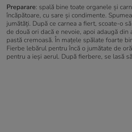
Preparare
: spală bine toate organele și carne
încăpătoare, cu sare și condimente. Spumea
jumătăți. După ce carnea a fiert, scoate-o s
de două ori dacă e nevoie, apoi adaugă din apa
pastă cremoasă. În mațele spălate foarte bi
Fierbe lebărul pentru încă o jumătate de oră î
pentru a ieși aerul. După fierbere, se lasă să