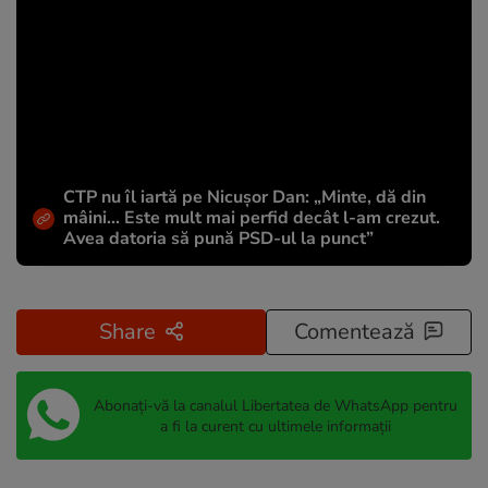
CTP nu îl iartă pe Nicușor Dan: „Minte, dă din
mâini... Este mult mai perfid decât l-am crezut.
Avea datoria să pună PSD-ul la punct”
Share
Comentează
Abonați-vă la canalul Libertatea de WhatsApp pentru
a fi la curent cu ultimele informații