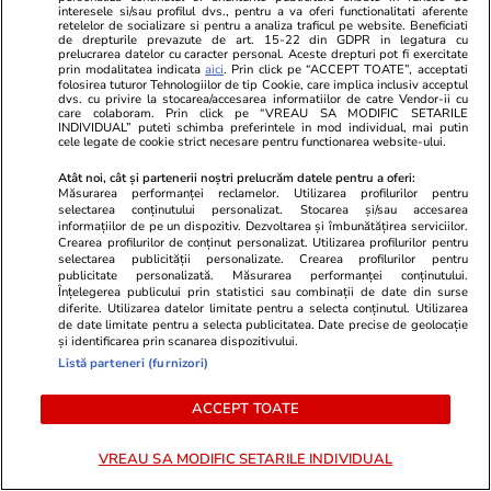
interesele si/sau profilul dvs., pentru a va oferi functionalitati aferente
la Doicești continuă în forma
retelelor de socializare si pentru a analiza traficul pe website. Beneficiati
de drepturile prevazute de art. 15-22 din GDPR in legatura cu
inițială. Decizia luată de
prelucrarea datelor cu caracter personal. Aceste drepturi pot fi exercitate
prin modalitatea indicata
aici
. Prin click pe “ACCEPT TOATE”, acceptati
acționarii Nuclearelectrica
folosirea tuturor Tehnologiilor de tip Cookie, care implica inclusiv acceptul
dvs. cu privire la stocarea/accesarea informatiilor de catre Vendor-ii cu
care colaboram. Prin click pe “VREAU SA MODIFIC SETARILE
INDIVIDUAL” puteti schimba preferintele in mod individual, mai putin
cele legate de cookie strict necesare pentru functionarea website-ului.
Știri România
15 iul.
Atât noi, cât și partenerii noștri prelucrăm datele pentru a oferi:
Măsurarea performanței reclamelor. Utilizarea profilurilor pentru
Video cu infractori români luați
selectarea conținutului personalizat. Stocarea și/sau accesarea
pe sus de pe stradă de polițiști
informațiilor de pe un dispozitiv. Dezvoltarea și îmbunătățirea serviciilor.
Crearea profilurilor de conținut personalizat. Utilizarea profilurilor pentru
în civil, la Amsterdam. O bandă
selectarea publicității personalizate. Crearea profilurilor pentru
publicitate personalizată. Măsurarea performanței conținutului.
întreagă a fost destructurată,
Înțelegerea publicului prin statistici sau combinații de date din surse
diferite. Utilizarea datelor limitate pentru a selecta conținutul. Utilizarea
trei membri prinși în țară
de date limitate pentru a selecta publicitatea. Date precise de geolocație
și identificarea prin scanarea dispozitivului.
Listă parteneri (furnizori)
Știri România
15 iul.
ACCEPT TOATE
Cum este să studiezi în Franța
Exclusiv
și în Țările de Jos. Patru tineri
VREAU SA MODIFIC SETARILE INDIVIDUAL
români au povestit despre