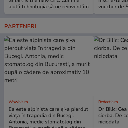
Smart is the new chic: Cum ne
Înscrie-te ac
ajută tehnologia să ne reinventăm
voucher de 5
PARTENERI
Wowbiz.ro
Redactia.ro
Ea este alpinista care și-a pierdut
Dr Bilic: Ce
viața în tragedia din Bucegi.
ciorba. De ce
Antonia, medic stomatolog din
niciodata
București, a murit după o cădere