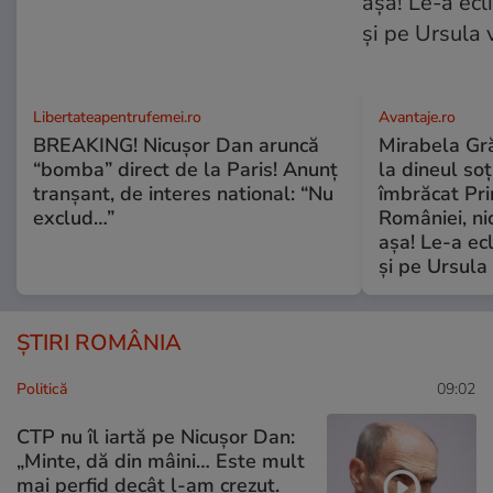
Libertateapentrufemei.ro
Avantaje.ro
BREAKING! Nicușor Dan aruncă
Mirabela Grăd
“bomba” direct de la Paris! Anunț
la dineul so
tranșant, de interes national: “Nu
îmbrăcat Pr
exclud…”
României, ni
așa! Le-a ec
și pe Ursula
ȘTIRI ROMÂNIA
Politică
09:02
CTP nu îl iartă pe Nicușor Dan:
„Minte, dă din mâini… Este mult
mai perfid decât l-am crezut.