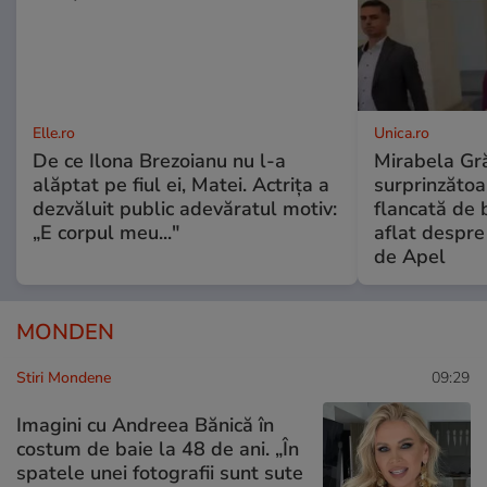
Elle.ro
Unica.ro
De ce Ilona Brezoianu nu l-a
Mirabela Gră
alăptat pe fiul ei, Matei. Actrița a
surprinzătoar
dezvăluit public adevăratul motiv:
flancată de 
„E corpul meu..."
aflat despre
de Apel
MONDEN
Stiri Mondene
09:29
Imagini cu Andreea Bănică în
costum de baie la 48 de ani. „În
spatele unei fotografii sunt sute