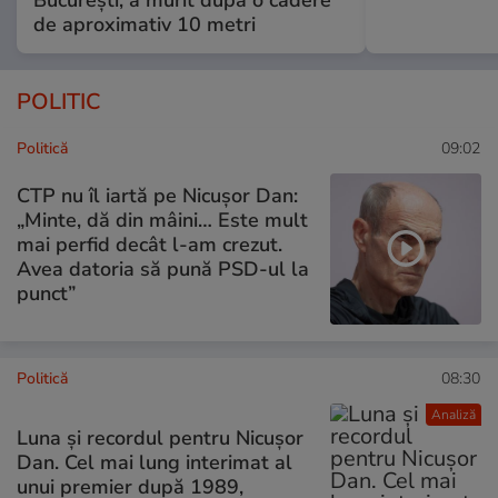
de aproximativ 10 metri
POLITIC
Politică
09:02
CTP nu îl iartă pe Nicușor Dan:
„Minte, dă din mâini… Este mult
mai perfid decât l-am crezut.
Avea datoria să pună PSD-ul la
punct”
Politică
08:30
Analiză
Luna și recordul pentru Nicușor
Dan. Cel mai lung interimat al
unui premier după 1989,