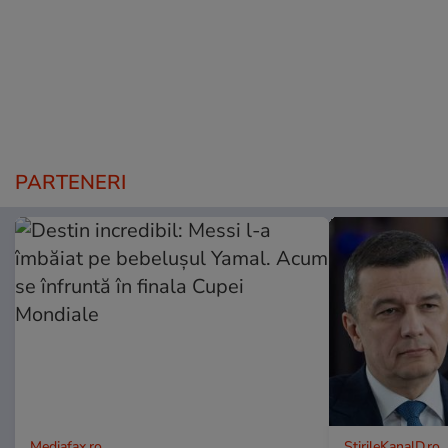
PARTENERI
Mediafax.ro
StirileKanalD.ro