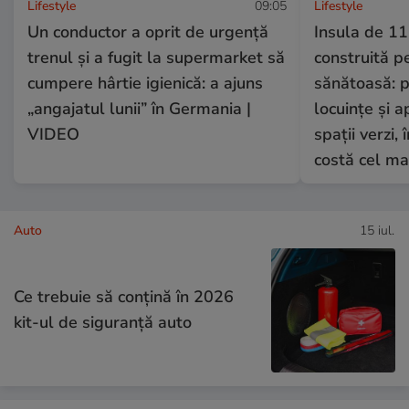
Lifestyle
09:05
Lifestyle
Un conductor a oprit de urgență
Insula de 11
trenul și a fugit la supermarket să
construită p
cumpere hârtie igienică: a ajuns
sănătoasă: 
„angajatul lunii” în Germania |
locuințe și 
VIDEO
spații verzi,
costă cel ma
Auto
15 iul.
Ce trebuie să conţină în 2026
kit-ul de siguranţă auto