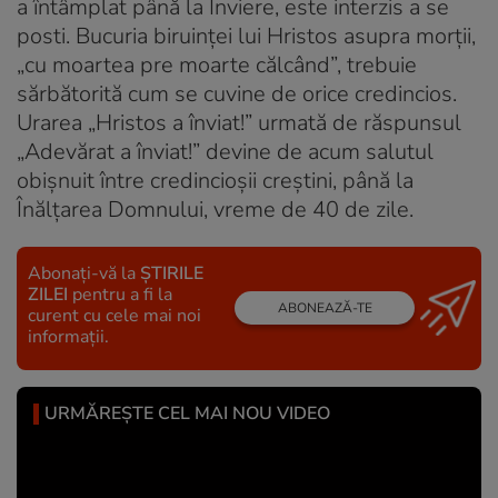
a întâmplat până la Înviere, este interzis a se
posti. Bucuria biruinţei lui Hristos asupra morţii,
„cu moartea pre moarte călcând”, trebuie
sărbătorită cum se cuvine de orice credincios.
Urarea „Hristos a înviat!” urmată de răspunsul
„Adevărat a înviat!” devine de acum salutul
obişnuit între credincioşii creştini, până la
Înălţarea Domnului, vreme de 40 de zile.
Abonați-vă la
ȘTIRILE
ZILEI
pentru a fi la
ABONEAZĂ-TE
curent cu cele mai noi
informații.
URMĂREȘTE CEL MAI NOU VIDEO