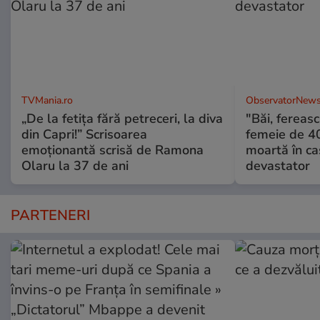
TVMania.ro
ObservatorNews
„De la fetița fără petreceri, la diva
"Băi, ferea
din Capri!” Scrisoarea
femeie de 40
emoționantă scrisă de Ramona
moartă în ca
Olaru la 37 de ani
devastator
PARTENERI