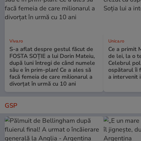
Viva.ro
Unica.ro
S-a aflat despre gestul făcut de
Ce a primit
FOSTA SOȚIE a lui Dorin Mateiu,
de lei, la o 
după luni întregi de când numele
Celebrul poli
său e în prim-plan! Ce a ales să
ospătarul îi 
facă femeia de care milionarul a
a intervenit
divorțat în urmă cu 10 ani
GSP