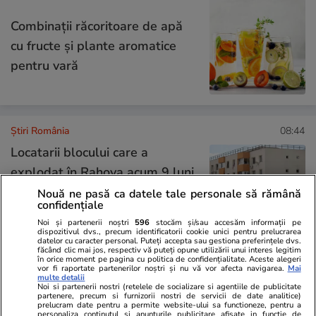
Combinaţii răcoritoare de apă
cu fructe şi plante aromatice
pentru vară
Știri România
08:44
Locatarii blocului care a
explodat în Rahova acum 9 luni
și-au pierdut speranța: „Ne duc
Nouă ne pasă ca datele tale personale să rămână
confidențiale
până la alegeri, atunci poate se
Noi și partenerii noștri
596
stocăm și/sau accesăm informații pe
mișcă lucrurile”
dispozitivul dvs., precum identificatorii cookie unici pentru prelucrarea
datelor cu caracter personal. Puteți accepta sau gestiona preferințele dvs.
făcând clic mai jos, respectiv vă puteți opune utilizării unui interes legitim
în orice moment pe pagina cu politica de confidențialitate. Aceste alegeri
vor fi raportate partenerilor noștri și nu vă vor afecta navigarea.
Mai
Știri România
15 iul.
multe detalii
Noi si partenerii nostri (retelele de socializare si agentiile de publicitate
partenere, precum si furnizorii nostri de servicii de date analitice)
prelucram date pentru a permite website-ului sa functioneze, pentru a
Proiectul reactoarelor SMR de
personaliza continutul si anunturile publicitare afisate in functie de