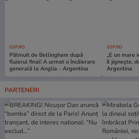
GSP.RO
GSP.RO
Pălmuit de Bellingham după
„E un mare i
fluierul final! A urmat o încăierare
îl jignește, 
generală la Anglia - Argentina
Argentina
PARTENERI