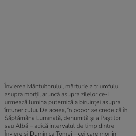
Învierea Mântuitorului, mărturie a triumfului
asupra morţii, aruncă asupra zilelor ce-i
urmează lumina puternică a biruinţei asupra
întunericului. De aceea, în popor se crede că în
Săptămâna Luminată, denumită şi a Paştilor
sau Albă – adică intervalul de timp dintre
Înviere şi Duminica Tomei – cei care mor în