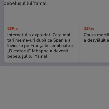
GSP.ro
GSP.ro
Internetul a explodat! Cele mai
Cauza morții
tari meme-uri după ce Spania a
a dezvăluit 
învins-o pe Franța în semifinale »
„Dictatorul” Mbappe a devenit
bebelușul lui Yamal