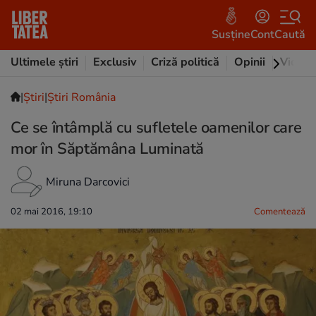
Susține
Cont
Caută
Ultimele știri
Exclusiv
Criză politică
Opinii
Video
|
Ştiri
|
Știri România
Ce se întâmplă cu sufletele oamenilor care
mor în Săptămâna Luminată
Miruna Darcovici
02 mai 2016, 19:10
Comentează