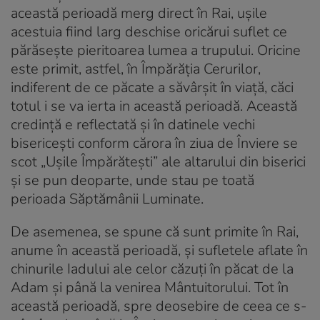
această perioadă merg direct în Rai, uşile
acestuia fiind larg deschise oricărui suflet ce
părăseşte pieritoarea lumea a trupului. Oricine
este primit, astfel, în Împărăţia Cerurilor,
indiferent de ce păcate a săvârşit în viaţă, căci
totul i se va ierta in această perioadă. Această
credinţă e reflectată şi în datinele vechi
bisericeşti conform cărora în ziua de Înviere se
scot „Uşile Împărăteşti” ale altarului din biserici
şi se pun deoparte, unde stau pe toată
perioada Săptămânii Luminate.
De asemenea, se spune că sunt primite în Rai,
anume în această perioadă, şi sufletele aflate în
chinurile Iadului ale celor căzuţi în păcat de la
Adam şi până la venirea Mântuitorului. Tot în
această perioadă, spre deosebire de ceea ce s-