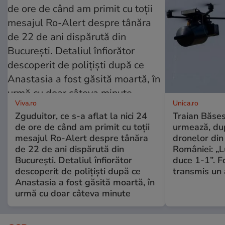
Viva.ro
Unica.ro
Zguduitor, ce s-a aflat la nici 24
Traian Băses
de ore de când am primit cu toții
urmează, du
mesajul Ro-Alert despre tânăra
dronelor din 
de 22 de ani dispărută din
României: „L
București. Detaliul înfiorător
duce 1-1”. F
descoperit de polițiști după ce
transmis un 
Anastasia a fost găsită moartă, în
urmă cu doar câteva minute