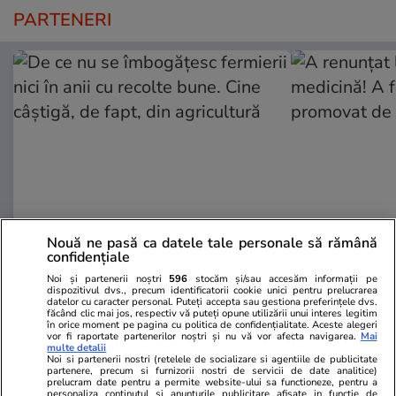
PARTENERI
Nouă ne pasă ca datele tale personale să rămână
Adevarul.ro
Fanatik.ro
confidențiale
De ce nu se îmbogățesc fermierii
A renunțat l
Noi și partenerii noștri
596
stocăm și/sau accesăm informații pe
dispozitivul dvs., precum identificatorii cookie unici pentru prelucrarea
nici în anii cu recolte bune. Cine
medicină! A 
datelor cu caracter personal. Puteți accepta sau gestiona preferințele dvs.
câștigă, de fapt, din agricultură
și promovat 
făcând clic mai jos, respectiv vă puteți opune utilizării unui interes legitim
în orice moment pe pagina cu politica de confidențialitate. Aceste alegeri
vor fi raportate partenerilor noștri și nu vă vor afecta navigarea.
Mai
multe detalii
Noi si partenerii nostri (retelele de socializare si agentiile de publicitate
partenere, precum si furnizorii nostri de servicii de date analitice)
prelucram date pentru a permite website-ului sa functioneze, pentru a
PARTENERI
personaliza continutul si anunturile publicitare afisate in functie de