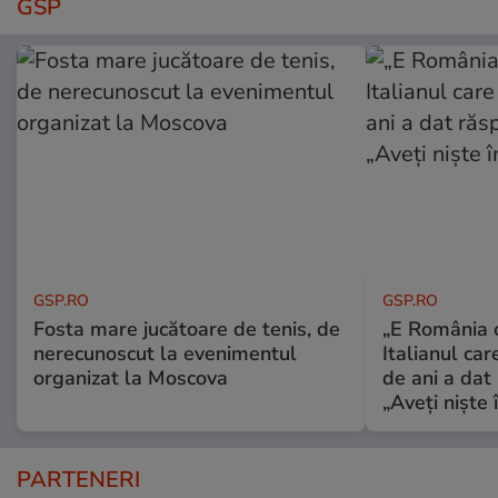
GSP
GSP.RO
GSP.RO
Fosta mare jucătoare de tenis, de
„E România o
nerecunoscut la evenimentul
Italianul car
organizat la Moscova
de ani a dat 
„Aveți niște î
PARTENERI