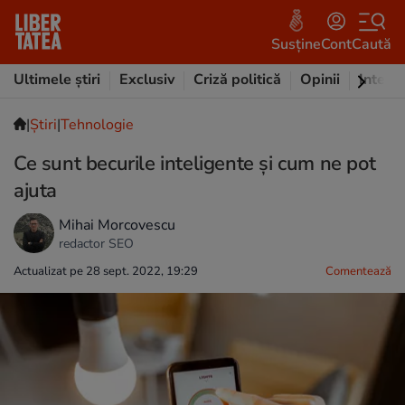
Susține
Cont
Caută
Ultimele știri
Exclusiv
Criză politică
Opinii
Intervi
|
Ştiri
|
Tehnologie
Ce sunt becurile inteligente și cum ne pot
ajuta
Mihai Morcovescu
redactor SEO
Actualizat pe 28 sept. 2022, 19:29
Comentează