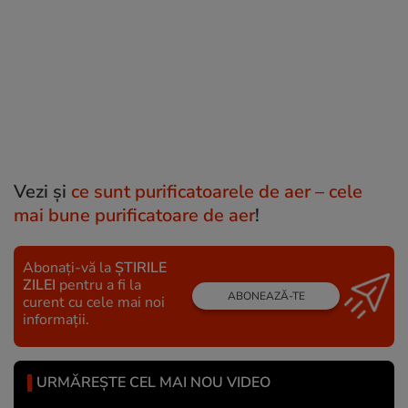
Vezi şi
ce sunt purificatoarele de aer – cele
mai bune purificatoare de aer
!
Abonați-vă la
ȘTIRILE
ZILEI
pentru a fi la
ABONEAZĂ-TE
curent cu cele mai noi
informații.
URMĂREȘTE CEL MAI NOU VIDEO