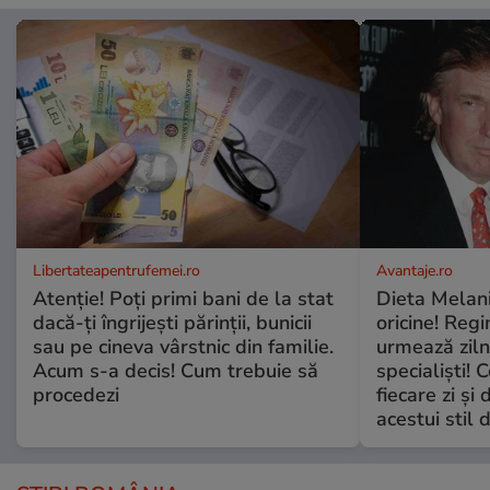
Libertateapentrufemei.ro
Avantaje.ro
Atenție! Poți primi bani de la stat
Dieta Melan
dacă-ți îngrijești părinții, bunicii
oricine! Regi
sau pe cineva vârstnic din familie.
urmează zilni
Acum s-a decis! Cum trebuie să
specialiști! 
procedezi
fiecare zi și 
acestui stil 