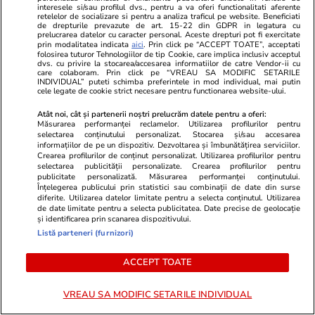
interesele si/sau profilul dvs., pentru a va oferi functionalitati aferente
retelelor de socializare si pentru a analiza traficul pe website. Beneficiati
de drepturile prevazute de art. 15-22 din GDPR in legatura cu
prelucrarea datelor cu caracter personal. Aceste drepturi pot fi exercitate
prin modalitatea indicata
aici
. Prin click pe “ACCEPT TOATE”, acceptati
folosirea tuturor Tehnologiilor de tip Cookie, care implica inclusiv acceptul
dvs. cu privire la stocarea/accesarea informatiilor de catre Vendor-ii cu
care colaboram. Prin click pe “VREAU SA MODIFIC SETARILE
INDIVIDUAL” puteti schimba preferintele in mod individual, mai putin
cele legate de cookie strict necesare pentru functionarea website-ului.
Atât noi, cât și partenerii noștri prelucrăm datele pentru a oferi:
Măsurarea performanței reclamelor. Utilizarea profilurilor pentru
selectarea conținutului personalizat. Stocarea și/sau accesarea
informațiilor de pe un dispozitiv. Dezvoltarea și îmbunătățirea serviciilor.
Crearea profilurilor de conținut personalizat. Utilizarea profilurilor pentru
selectarea publicității personalizate. Crearea profilurilor pentru
publicitate personalizată. Măsurarea performanței conținutului.
Elle.ro
Unica.ro
Înțelegerea publicului prin statistici sau combinații de date din surse
diferite. Utilizarea datelor limitate pentru a selecta conținutul. Utilizarea
O mai ții minte pe Janine Sârbu?
Mirabela Gră
de date limitate pentru a selecta publicitatea. Date precise de geolocație
Cum arată și cu ce se ocupă acum
surprinzătoar
și identificarea prin scanarea dispozitivului.
fosta soție a lui Adrian Sârbu și
flancată de 
Listă parteneri (furnizori)
unul dintre cele mai apreciate
aflat despre
ACCEPT TOATE
modele din anii 90. A fost
de Apel
decorată recent de Ministerul
Culturii din Franța. Foto
VREAU SA MODIFIC SETARILE INDIVIDUAL