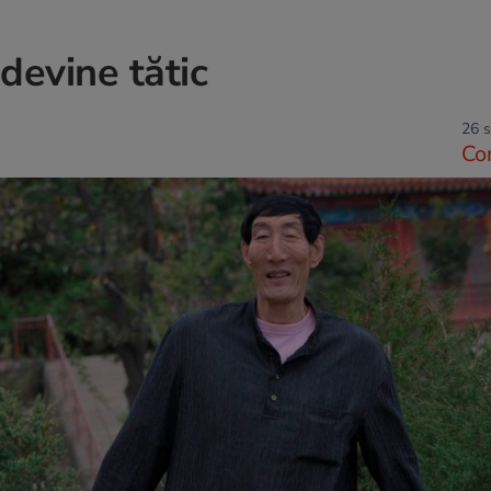
devine tătic
26 s
Co