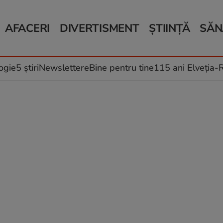
AFACERI
DIVERTISMENT
ȘTIINȚĂ
SĂN
Bani și Afaceri
Monden
Știri Știință
Știri 
Auto
Horoscop
Schimbări climati
Relații
Locuri de muncă
Muzică și Filme
Rețete
ogie
5 știri
Newslettere
Bine pentru tine
115 ani Elveția
Imobiliare.ro
Vacanțe și Cultură
Fructe
eJobs.ro
Îngriji