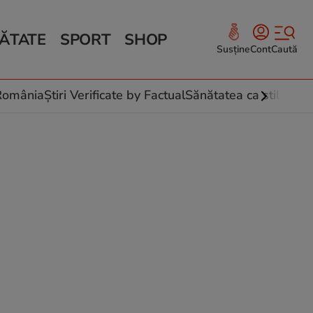
ĂTATE
SPORT
SHOP
Susține
Cont
Caută
Sănătate și Fitness
ce
 culinare
-România
Știri Verificate by Factual
Sănătatea ca stil de vi
 și legume
rea plantelor