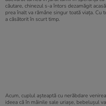
căutare, chinezul s-a întors dezamăgit acasă
prea înalt va rămâne singur toată viaţa. Cu to
a căsătorit în scurt timp.
Acum, cuplul aşteaptă cu nerăbdare venirea p
ideea că în mâinile sale uriaşe, bebeluşul v