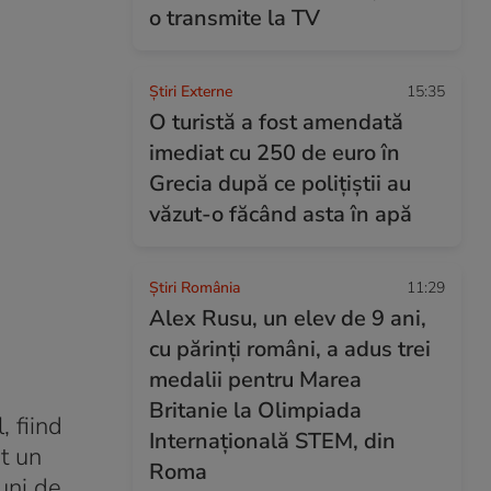
o transmite la TV
Știri Externe
15:35
O turistă a fost amendată
imediat cu 250 de euro în
Grecia după ce polițiștii au
văzut-o făcând asta în apă
Știri România
11:29
Alex Rusu, un elev de 9 ani,
cu părinți români, a adus trei
medalii pentru Marea
Britanie la Olimpiada
 fiind
Internațională STEM, din
ut un
Roma
uni de