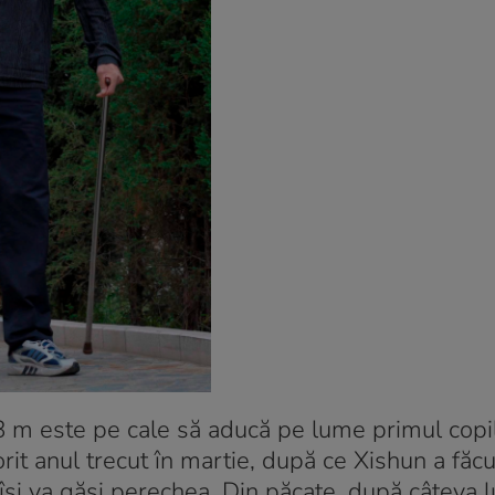
8 m este pe cale să aducă pe lume primul copil,
orit anul trecut în martie, după ce Xishun a făc
 îşi va găsi perechea. Din păcate, după câteva l