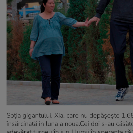
Soţia gigantului, Xia, care nu depăşeşte 1,6
însărcinată în luna a noua.Cei doi s-au căsăt
adevărat turneu în jurul lumii în speranţa că