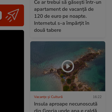
Ce ar trebui să găsești într-un
apartament de vacanță de
120 de euro pe noapte.
Internetul s-a împărțit în
două tabere
Vacanțe și Cultură
16:22
Insula aproape necunoscută
din Grecia unde apa e caldă