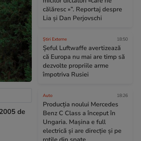
micilor dictatori «care ne
călăresc »”. Reportaj despre
Lia și Dan Perjovschi
Știri Externe
18:50
Șeful Luftwaffe avertizează
că Europa nu mai are timp să
dezvolte propriile arme
împotriva Rusiei
Auto
18:26
Producția noului Mercedes
 2005 de
Benz C Class a început în
Ungaria. Mașina e full
electrică și are direcție și pe
roțile din spate