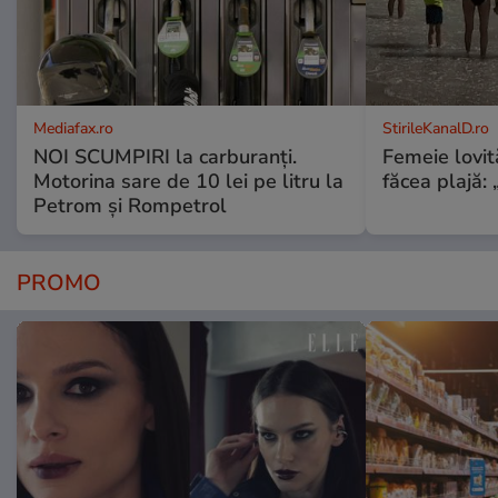
Mediafax.ro
StirileKanalD.ro
NOI SCUMPIRI la carburanți.
Femeie lovit
Motorina sare de 10 lei pe litru la
făcea plajă: „
Petrom și Rompetrol
PROMO