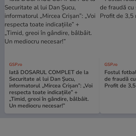
GSP.ro
GSP.ro
Iată DOSARUL COMPLET de la
Fostul fotba
Securitate al lui Dan Șucu,
de fraudă cu 
informatorul „Mircea Crișan”: „Voi
Profit de 3,
respecta toate indicațiile” +
„Timid, greoi în gândire, bâlbâit.
Un mediocru necesar!”