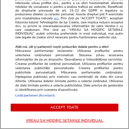
hotel
interesele si/sau profilul dvs., pentru a va oferi functionalitati aferente
retelelor de socializare si pentru a analiza traficul pe website. Beneficiati
de drepturile prevazute de art. 15-22 din GDPR in legatura cu
prelucrarea datelor cu caracter personal. Aceste drepturi pot fi exercitate
prin modalitatea indicata
aici
. Prin click pe “ACCEPT TOATE”, acceptati
folosirea tuturor Tehnologiilor de tip Cookie, care implica inclusiv acceptul
dvs. cu privire la stocarea/accesarea informatiilor de catre Vendor-ii cu
care colaboram. Prin click pe “VREAU SA MODIFIC SETARILE
Știri România
28 iul.
INDIVIDUAL” puteti schimba preferintele in mod individual, mai putin
cele legate de cookie strict necesare pentru functionarea website-ului.
Atât noi, cât și partenerii noștri prelucrăm datele pentru a oferi:
Profi retrage de urgență un lot
Măsurarea performanței reclamelor. Utilizarea profilurilor pentru
selectarea conținutului personalizat. Stocarea și/sau accesarea
de stafide de la raft: s-au găsit
informațiilor de pe un dispozitiv. Dezvoltarea și îmbunătățirea serviciilor.
Crearea profilurilor de conținut personalizat. Utilizarea profilurilor pentru
pesticide peste limita legală
selectarea publicității personalizate. Crearea profilurilor pentru
publicitate personalizată. Măsurarea performanței conținutului.
Înțelegerea publicului prin statistici sau combinații de date din surse
diferite. Utilizarea datelor limitate pentru a selecta conținutul. Utilizarea
de date limitate pentru a selecta publicitatea. Date precise de geolocație
și identificarea prin scanarea dispozitivului.
Știri România
28 iul.
Listă parteneri (furnizori)
Un șofer de TIR român a
ACCEPT TOATE
încercat să treacă peste
polițiștii de frontieră din Ruse
VREAU SA MODIFIC SETARILE INDIVIDUAL
cu mastodontul