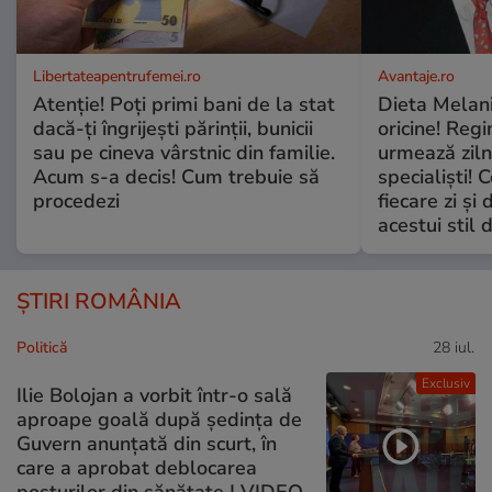
Libertateapentrufemei.ro
Avantaje.ro
Atenție! Poți primi bani de la stat
Dieta Melan
dacă-ți îngrijești părinții, bunicii
oricine! Regi
sau pe cineva vârstnic din familie.
urmează zilni
Acum s-a decis! Cum trebuie să
specialiști! 
procedezi
fiecare zi și 
acestui stil 
ȘTIRI ROMÂNIA
Politică
28 iul.
Exclusiv
Ilie Bolojan a vorbit într-o sală
aproape goală după ședința de
Guvern anunțată din scurt, în
care a aprobat deblocarea
posturilor din sănătate | VIDEO