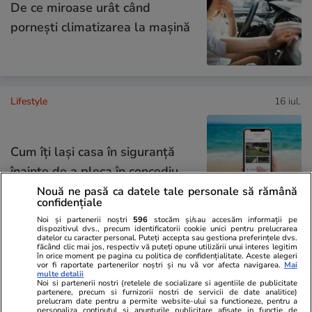
De ce miroase urât când
pornești climatizarea la mașină
Lifestyle
16 iul.
Cum îţi laşi casa în siguranţă
înainte de a pleca în concediu
Nouă ne pasă ca datele tale personale să rămână
confidențiale
Noi și partenerii noștri
596
stocăm și/sau accesăm informații pe
dispozitivul dvs., precum identificatorii cookie unici pentru prelucrarea
datelor cu caracter personal. Puteți accepta sau gestiona preferințele dvs.
Vacanțe și Cultură
22 iul.
făcând clic mai jos, respectiv vă puteți opune utilizării unui interes legitim
în orice moment pe pagina cu politica de confidențialitate. Aceste alegeri
vor fi raportate partenerilor noștri și nu vă vor afecta navigarea.
Mai
multe detalii
Noi si partenerii nostri (retelele de socializare si agentiile de publicitate
partenere, precum si furnizorii nostri de servicii de date analitice)
Ce bacşiş ar trebui să dai la
prelucram date pentru a permite website-ului sa functioneze, pentru a
personaliza continutul si anunturile publicitare afisate in functie de