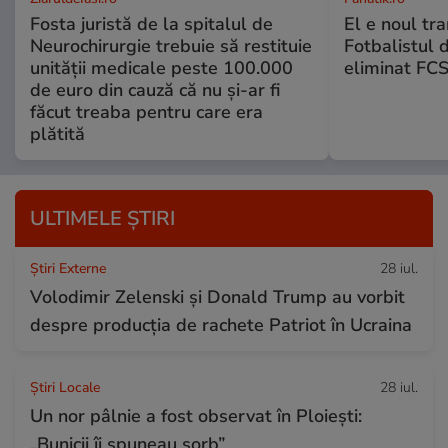
Fosta juristă de la spitalul de
El e noul tra
Neurochirurgie trebuie să restituie
Fotbalistul 
unității medicale peste 100.000
eliminat FCS
de euro din cauză că nu și-ar fi
făcut treaba pentru care era
plătită
ULTIMELE ȘTIRI
Știri Externe
28 iul.
Volodimir Zelenski și Donald Trump au vorbit
despre producția de rachete Patriot în Ucraina
Știri Locale
28 iul.
Un nor pâlnie a fost observat în Ploiești:
„Bunicii îi spuneau sorb”