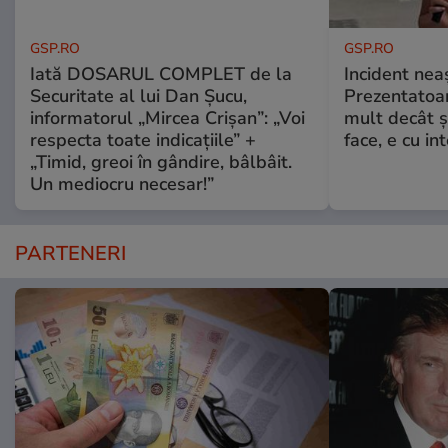
GSP.RO
GSP.RO
Iată DOSARUL COMPLET de la
Incident neaș
Securitate al lui Dan Șucu,
Prezentatoa
informatorul „Mircea Crișan”: „Voi
mult decât și
respecta toate indicațiile” +
face, e cu int
„Timid, greoi în gândire, bâlbâit.
Un mediocru necesar!”
PARTENERI