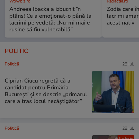
Wowbiz.ro
Redactia.ro
Andreea Ibacka a izbucnit în
Zodia care în
plâns! Ce a emoționat-o până la
lacrimi ama
lacrimi pe vedetă: „Nu-mi mai e
acest nativ
rușine să fiu vulnerabilă”
POLITIC
Politică
28 iul.
Ciprian Ciucu regretă că a
candidat pentru Primăria
București și se descrie „primarul
care a tras lozul necâștigător”
Politică
28 iul.
Exclusiv