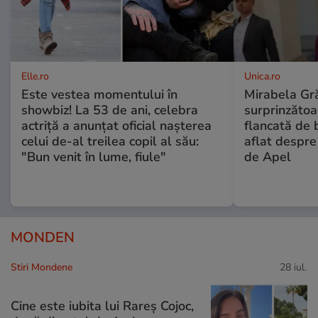
Elle.ro
Unica.ro
Este vestea momentului în
Mirabela Gră
showbiz! La 53 de ani, celebra
surprinzătoar
actriță a anunțat oficial nașterea
flancată de 
celui de-al treilea copil al său:
aflat despre
"Bun venit în lume, fiule"
de Apel
MONDEN
Stiri Mondene
28 iul.
Cine este iubita lui Rareș Cojoc,