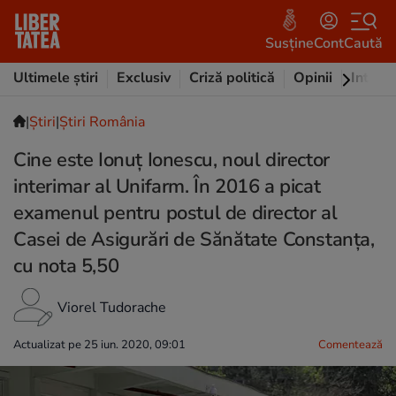
Susține
Cont
Caută
Ultimele știri
Exclusiv
Criză politică
Opinii
Intervi
|
Ştiri
|
Știri România
Cine este Ionuț Ionescu, noul director
interimar al Unifarm. În 2016 a picat
examenul pentru postul de director al
Casei de Asigurări de Sănătate Constanța,
cu nota 5,50
Viorel Tudorache
Actualizat pe 25 iun. 2020, 09:01
Comentează