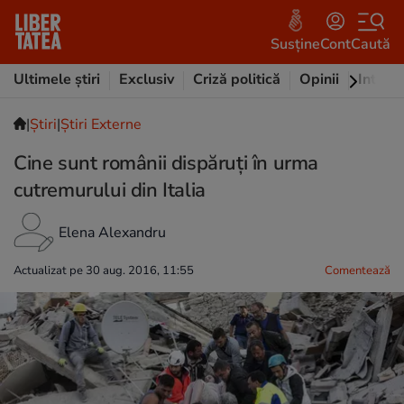
Susține
Cont
Caută
Ultimele știri
Exclusiv
Criză politică
Opinii
Intervi
|
Ştiri
|
Știri Externe
Cine sunt românii dispăruți în urma
cutremurului din Italia
Elena Alexandru
Actualizat pe 30 aug. 2016, 11:55
Comentează