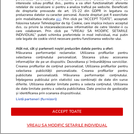
interesele si/sau profilul dvs., pentru a va oferi functionalitati aferente
retelelor de socializare si pentru a analiza traficul pe website. Beneficiati
de drepturile prevazute de art. 15-22 din GDPR in legatura cu
prelucrarea datelor cu caracter personal. Aceste drepturi pot fi exercitate
prin modalitatea indicata
aici
. Prin click pe “ACCEPT TOATE”, acceptati
folosirea tuturor Tehnologiilor de tip Cookie, care implica inclusiv acceptul
dvs. cu privire la stocarea/accesarea informatiilor de catre Vendor-ii cu
GSP.RO
GSP.RO
care colaboram. Prin click pe “VREAU SA MODIFIC SETARILE
INDIVIDUAL” puteti schimba preferintele in mod individual, mai putin
Fiica fostului mare internațional
„Gata, e IN
cele legate de cookie strict necesare pentru functionarea website-ului.
român, apariție incendiară în
cere 3 măsu
Atât noi, cât și partenerii noștri prelucrăm datele pentru a oferi:
vacanță: „Ibiza și magia ei”
România
Măsurarea performanței reclamelor. Utilizarea profilurilor pentru
selectarea conținutului personalizat. Stocarea și/sau accesarea
informațiilor de pe un dispozitiv. Dezvoltarea și îmbunătățirea serviciilor.
Crearea profilurilor de conținut personalizat. Utilizarea profilurilor pentru
PARTENERI
selectarea publicității personalizate. Crearea profilurilor pentru
publicitate personalizată. Măsurarea performanței conținutului.
Înțelegerea publicului prin statistici sau combinații de date din surse
diferite. Utilizarea datelor limitate pentru a selecta conținutul. Utilizarea
de date limitate pentru a selecta publicitatea. Date precise de geolocație
și identificarea prin scanarea dispozitivului.
Listă parteneri (furnizori)
ACCEPT TOATE
VREAU SA MODIFIC SETARILE INDIVIDUAL