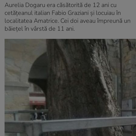
Aurelia Dogaru era căsătorită de 12 ani cu
cetăţeanul italian Fabio Graziani şi locuiau în
localitatea Amatrice. Cei doi aveau împreună un
băieţel în vârstă de 11 ani.