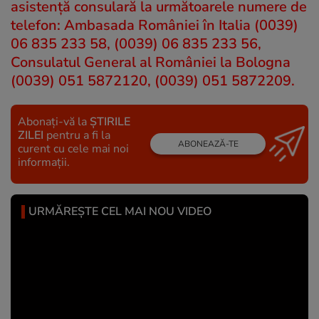
asistenţă consulară la următoarele numere de
telefon: Ambasada României în Italia (0039)
06 835 233 58, (0039) 06 835 233 56,
Consulatul General al României la Bologna
(0039) 051 5872120, (0039) 051 5872209.
Abonați-vă la
ȘTIRILE
ZILEI
pentru a fi la
ABONEAZĂ-TE
curent cu cele mai noi
informații.
URMĂREȘTE CEL MAI NOU VIDEO