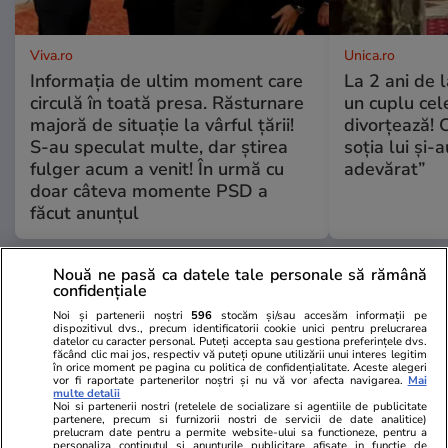
Viva.ro
Unica.ro
Informația de ultim moment care
La 2 ani de 
circulă în toată presa. Răsturnare
un cuplu ce
majoră de situație la vârful țării!
divorțează! C
S-au speculat multe, dar știrea
soția lui și-
fulger acum a venit! În urmă cu
adevărat”
doar câteva momente PSD a
făcut anunțul
Nouă ne pasă ca datele tale personale să rămână
GSP
confidențiale
Noi și partenerii noștri
596
stocăm și/sau accesăm informații pe
dispozitivul dvs., precum identificatorii cookie unici pentru prelucrarea
datelor cu caracter personal. Puteți accepta sau gestiona preferințele dvs.
făcând clic mai jos, respectiv vă puteți opune utilizării unui interes legitim
în orice moment pe pagina cu politica de confidențialitate. Aceste alegeri
vor fi raportate partenerilor noștri și nu vă vor afecta navigarea.
Mai
multe detalii
Noi si partenerii nostri (retelele de socializare si agentiile de publicitate
partenere, precum si furnizorii nostri de servicii de date analitice)
prelucram date pentru a permite website-ului sa functioneze, pentru a
personaliza continutul si anunturile publicitare afisate in functie de