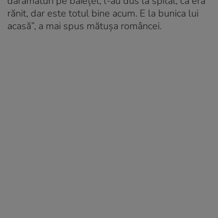
dărâmături pe băieţel, l-au dus la spital, că era
rănit, dar este totul bine acum. E la bunica lui
acasă”, a mai spus mătuşa româncei.