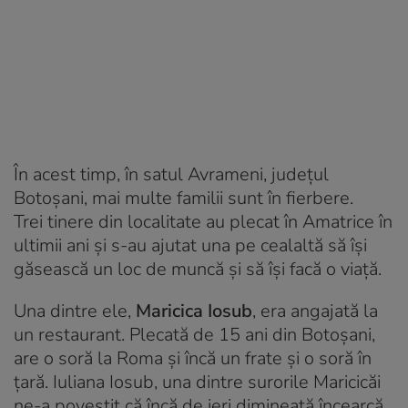
În acest timp, în satul Avrameni, județul
Botoșani, mai multe familii sunt în fierbere.
Trei tinere din localitate au plecat în Amatrice în
ultimii ani și s-au ajutat una pe cealaltă să își
găsească un loc de muncă și să își facă o viață.
Una dintre ele,
Maricica Iosub
, era angajată la
un restaurant. Plecată de 15 ani din Botoșani,
are o soră la Roma și încă un frate și o soră în
țară. Iuliana Iosub, una dintre surorile Maricicăi
ne-a povestit că încă de ieri dimineață încearcă