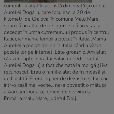
cumplite a aflat în această dimineață și rudele
Aureliei Dogaru, care locuiesc la 20 de
kilometri de Craiova, în comuna Malu Mare,
spun că au aflat de pe internet că aceasta a
decedat în urma cutremurului produs în centrul
Italiei, iar mama femeii a plecat în Italia.
„Mama
Aureliei a plecat de ieri în Italia când a văzut
pozele lor pe internet. Este groaznic. Am aflat
că azi-noapte, sora lui Fabio (n. red. – sotul
Aureliei Dogaru) a fost chemată la morgă și i-a
recunoscut. Erau o familie atat de frumoasă și
de linistită. El era inginer de dezastre și locuiau
într-o casă mai veche
„, ne-a povestit o mătușă
a Aureliei Dogaru, femeie de serviciu la
Primăria Malu Mare, judetul Dolj.