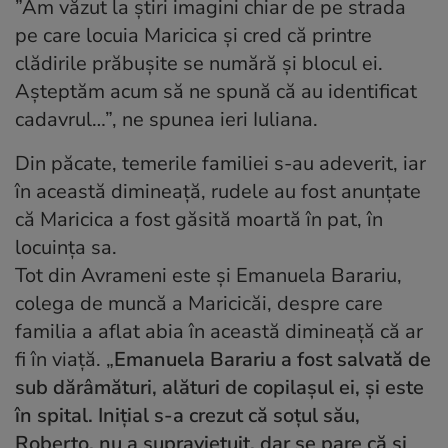
”Am văzut la știri imagini chiar de pe strada
pe care locuia Maricica și cred că printre
clădirile prăbușite se numără și blocul ei.
Așteptăm acum să ne spună că au identificat
cadavrul…”, ne spunea ieri Iuliana.
Din păcate, temerile familiei s-au adeverit, iar
în această dimineață, rudele au fost anunțate
că Maricica a fost găsită moartă în pat, în
locuința sa.
Tot din Avrameni este și Emanuela Barariu,
colega de muncă a Maricicăi, despre care
familia a aflat abia în această dimineață că ar
fi în viață. „
Emanuela Barariu a fost salvată de
sub dărâmături, alături de copilaşul ei, şi este
în spital. Inițial s-a crezut că soțul său,
Roberto, nu a supraviețuit, dar se pare că și