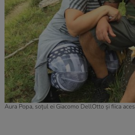
Aura Popa, soțul ei Giacomo DellOtto și fiica aces