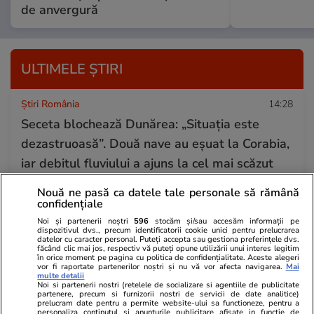
de anvergură
ULTIMELE ȘTIRI
Știri România
14:28
Seceta blochează Dunărea: „Situația este
dezastruoasă”. Două nave au eșuat la Corabia,
iar debitul fluviului a ajuns la cel mai scăzut
nivel din ultimii ani
Nouă ne pasă ca datele tale personale să rămână
confidențiale
Noi și partenerii noștri
596
stocăm și/sau accesăm informații pe
Știri Externe
14:27
dispozitivul dvs., precum identificatorii cookie unici pentru prelucrarea
datelor cu caracter personal. Puteți accepta sau gestiona preferințele dvs.
Ce este OXY, proiectul de 300 de milioane de
făcând clic mai jos, respectiv vă puteți opune utilizării unui interes legitim
în orice moment pe pagina cu politica de confidențialitate. Aceste alegeri
euro din Bruxelles unde a murit un muncitor
vor fi raportate partenerilor noștri și nu vă vor afecta navigarea.
Mai
multe detalii
român: 120 de apartamente și 316 camere de
Noi si partenerii nostri (retelele de socializare si agentiile de publicitate
partenere, precum si furnizorii nostri de servicii de date analitice)
hotel
prelucram date pentru a permite website-ului sa functioneze, pentru a
personaliza continutul si anunturile publicitare afisate in functie de