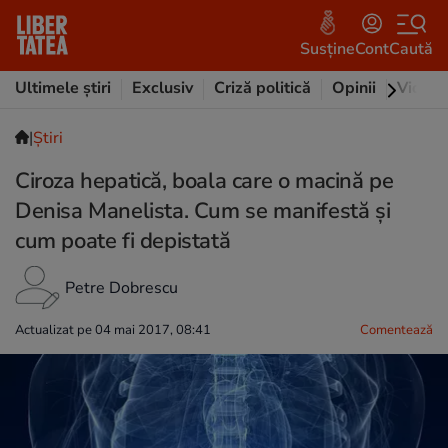
Susține
Cont
Caută
Ultimele știri
Exclusiv
Criză politică
Opinii
Video
|
Ştiri
Ciroza hepatică, boala care o macină pe
Denisa Manelista. Cum se manifestă și
cum poate fi depistată
Petre Dobrescu
Actualizat pe 04 mai 2017, 08:41
Comentează