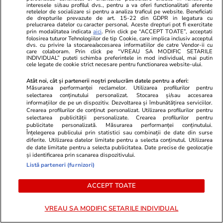
interesele si/sau profilul dvs., pentru a va oferi functionalitati aferente
retelelor de socializare si pentru a analiza traficul pe website. Beneficiati
de drepturile prevazute de art. 15-22 din GDPR in legatura cu
Știri România
14:25
prelucrarea datelor cu caracter personal. Aceste drepturi pot fi exercitate
prin modalitatea indicata
aici
. Prin click pe “ACCEPT TOATE”, acceptati
„Fabrică” de pensionari fictivi destructurată de
folosirea tuturor Tehnologiilor de tip Cookie, care implica inclusiv acceptul
dvs. cu privire la stocarea/accesarea informatiilor de catre Vendor-ii cu
DIICOT: peste 860 de români ar fi „beneficiari”,
care colaboram. Prin click pe “VREAU SA MODIFIC SETARILE
INDIVIDUAL” puteti schimba preferintele in mod individual, mai putin
cele legate de cookie strict necesare pentru functionarea website-ului.
pagubă de 7.000.000 de lei la Casele de
pensii și date false ar fi fost introduse la ANAF
Atât noi, cât și partenerii noștri prelucrăm datele pentru a oferi:
Măsurarea performanței reclamelor. Utilizarea profilurilor pentru
selectarea conținutului personalizat. Stocarea și/sau accesarea
informațiilor de pe un dispozitiv. Dezvoltarea și îmbunătățirea serviciilor.
Crearea profilurilor de conținut personalizat. Utilizarea profilurilor pentru
Știri Externe
14:04
selectarea publicității personalizate. Crearea profilurilor pentru
O țară vecină cu Rusia își întărește măsurile de
publicitate personalizată. Măsurarea performanței conținutului.
Înțelegerea publicului prin statistici sau combinații de date din surse
securitate ale infrastructurii: „Avem semnale
diferite. Utilizarea datelor limitate pentru a selecta conținutul. Utilizarea
de date limitate pentru a selecta publicitatea. Date precise de geolocație
despre planificarea unor atacuri”
și identificarea prin scanarea dispozitivului.
Listă parteneri (furnizori)
Citește mai multe
ACCEPT TOATE
VREAU SA MODIFIC SETARILE INDIVIDUAL
TRENDING