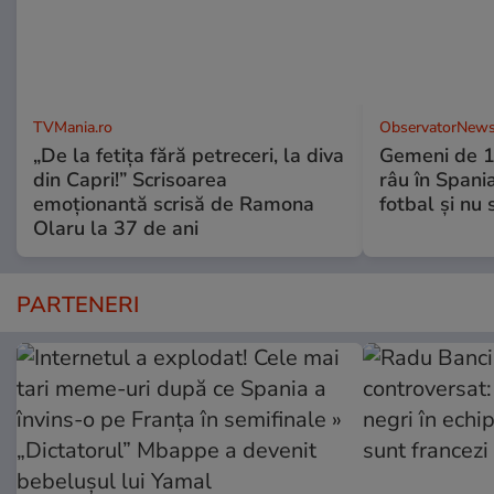
TVMania.ro
ObservatorNews
„De la fetița fără petreceri, la diva
Gemeni de 11
din Capri!” Scrisoarea
râu în Spani
emoționantă scrisă de Ramona
fotbal şi nu
Olaru la 37 de ani
PARTENERI