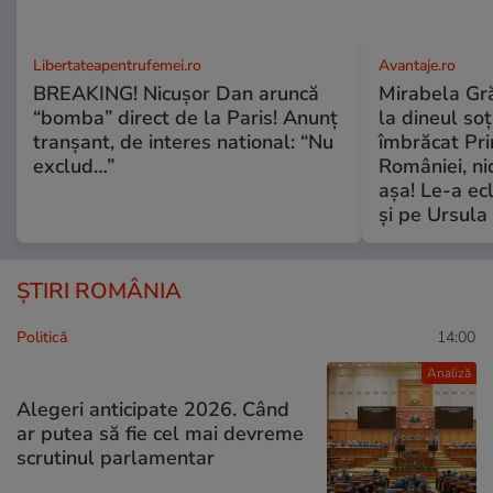
Libertateapentrufemei.ro
Avantaje.ro
BREAKING! Nicușor Dan aruncă
Mirabela Grăd
“bomba” direct de la Paris! Anunț
la dineul so
tranșant, de interes national: “Nu
îmbrăcat Pr
exclud…”
României, ni
așa! Le-a ec
și pe Ursula
ȘTIRI ROMÂNIA
Politică
14:00
Analiză
Alegeri anticipate 2026. Când
ar putea să fie cel mai devreme
scrutinul parlamentar