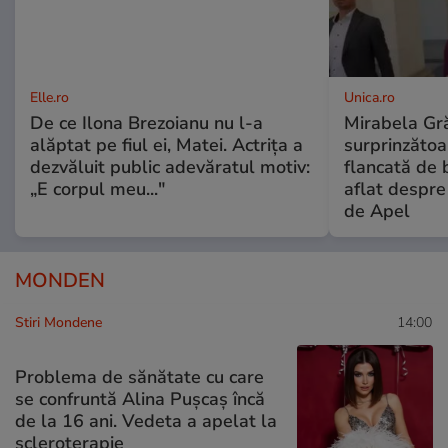
Elle.ro
Unica.ro
De ce Ilona Brezoianu nu l-a
Mirabela Gră
alăptat pe fiul ei, Matei. Actrița a
surprinzătoar
dezvăluit public adevăratul motiv:
flancată de 
„E corpul meu..."
aflat despre
de Apel
MONDEN
Stiri Mondene
14:00
Problema de sănătate cu care
se confruntă Alina Pușcaș încă
de la 16 ani. Vedeta a apelat la
scleroterapie