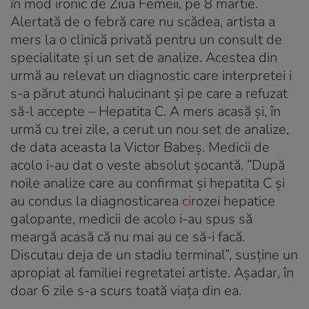
în mod ironic de Ziua Femeii, pe 8 martie.
Alertată de o febră care nu scădea, artista a
mers la o clinică privată pentru un consult de
specialitate și un set de analize. Acestea din
urmă au relevat un diagnostic care interpretei i
s-a părut atunci halucinant și pe care a refuzat
să-l accepte – Hepatita C. A mers acasă și, în
urmă cu trei zile, a cerut un nou set de analize,
de data aceasta la Victor Babeș. Medicii de
acolo i-au dat o veste absolut șocantă. ”După
noile analize care au confirmat și hepatita C și
au condus la diagnosticarea
ci
rozei hepatice
galopante, medicii de acolo i-au spus să
meargă acasă că nu mai au ce să-i facă.
Discutau deja de un stadiu terminal”, susține un
apropiat al familiei regretatei artiste. Așadar, în
doar 6 zile s-a scurs toată viața din ea.