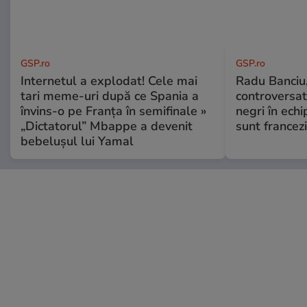
GSP.ro
GSP.ro
Internetul a explodat! Cele mai
Radu Banciu
tari meme-uri după ce Spania a
controversat:
învins-o pe Franța în semifinale »
negri în echi
„Dictatorul” Mbappe a devenit
sunt francezi
bebelușul lui Yamal