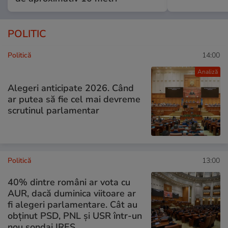
POLITIC
Politică
14:00
Analiză
Alegeri anticipate 2026. Când
ar putea să fie cel mai devreme
scrutinul parlamentar
Politică
13:00
40% dintre români ar vota cu
AUR, dacă duminica viitoare ar
fi alegeri parlamentare. Cât au
obținut PSD, PNL și USR într-un
nou sondaj IRES