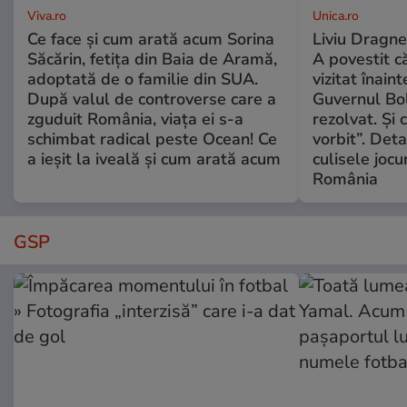
Viva.ro
Unica.ro
Ce face și cum arată acum Sorina
Liviu Dragne
Săcărin, fetița din Baia de Aramă,
A povestit c
adoptată de o familie din SUA.
vizitat înain
După valul de controverse care a
Guvernul Bol
zguduit România, viața ei s-a
rezolvat. Și
schimbat radical peste Ocean! Ce
vorbit”. Deta
a ieșit la iveală și cum arată acum
culisele jocur
România
GSP