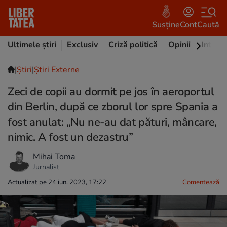
Susține
Cont
Caută
Ultimele știri
Exclusiv
Criză politică
Opinii
Intervi
|
Ştiri
|
Știri Externe
Zeci de copii au dormit pe jos în aeroportul
din Berlin, după ce zborul lor spre Spania a
fost anulat: „Nu ne-au dat pături, mâncare,
nimic. A fost un dezastru”
Mihai Toma
Jurnalist
Actualizat pe 24 iun. 2023, 17:22
Comentează