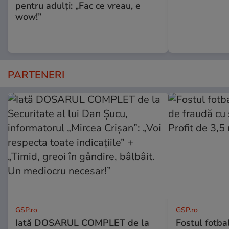
pentru adulți: „Fac ce vreau, e
wow!”
PARTENERI
GSP.ro
GSP.ro
Iată DOSARUL COMPLET de la
Fostul fotba