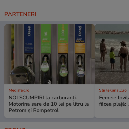
PARTENERI
Mediafax.ro
StirileKanalD.ro
NOI SCUMPIRI la carburanți.
Femeie lovit
Motorina sare de 10 lei pe litru la
făcea plajă: „
Petrom și Rompetrol