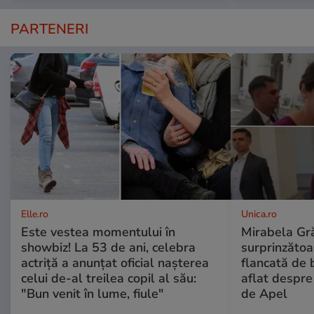
PARTENERI
Elle.ro
Unica.ro
Este vestea momentului în
Mirabela Gră
showbiz! La 53 de ani, celebra
surprinzătoar
actriță a anunțat oficial nașterea
flancată de 
celui de-al treilea copil al său:
aflat despre
"Bun venit în lume, fiule"
de Apel