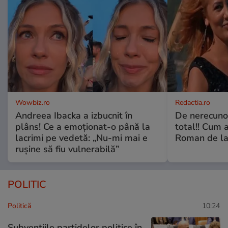
Wowbiz.ro
Redactia.ro
Andreea Ibacka a izbucnit în
De nerecunos
plâns! Ce a emoționat-o până la
total!! Cum 
lacrimi pe vedetă: „Nu-mi mai e
Roman de la 
rușine să fiu vulnerabilă”
POLITIC
Politică
10:24
Subvențiile partidelor politice în