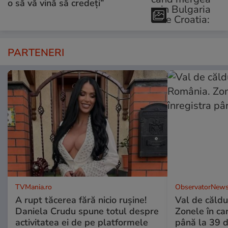
o să vă vină să credeți”
PARTENERI
TVMania.ro
ObservatorNews
A rupt tăcerea fără nicio rușine!
Val de căldu
Daniela Crudu spune totul despre
Zonele în car
activitatea ei de pe platformele
până la 39 