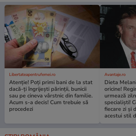
Libertateapentrufemei.ro
Avantaje.ro
Atenție! Poți primi bani de la stat
Dieta Melan
dacă-ți îngrijești părinții, bunicii
oricine! Regi
sau pe cineva vârstnic din familie.
urmează zilni
Acum s-a decis! Cum trebuie să
specialiști! 
procedezi
fiecare zi și 
acestui stil 