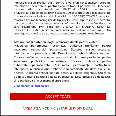
interesele si/sau profilul dvs., pentru a va oferi functionalitati aferente
retelelor de socializare si pentru a analiza traficul pe website. Beneficiati
de drepturile prevazute de art. 15-22 din GDPR in legatura cu
prelucrarea datelor cu caracter personal. Aceste drepturi pot fi exercitate
prin modalitatea indicata
aici
. Prin click pe “ACCEPT TOATE”, acceptati
folosirea tuturor Tehnologiilor de tip Cookie, care implica inclusiv acceptul
dvs. cu privire la stocarea/accesarea informatiilor de catre Vendor-ii cu
care colaboram. Prin click pe “VREAU SA MODIFIC SETARILE
Vacanțe și Cultură
10:28
Vacanțe și Cultu
INDIVIDUAL” puteti schimba preferintele in mod individual, mai putin
cele legate de cookie strict necesare pentru functionarea website-ului.
Veneția a încasat peste 5
Piața Airbnb
milioane de euro din taxa pentru
la 74.000 de
Atât noi, cât și partenerii noștri prelucrăm datele pentru a oferi:
Măsurarea performanței reclamelor. Utilizarea profilurilor pentru
vizitatorii de o zi. Peste 650.000
noul regula
selectarea conținutului personalizat. Stocarea și/sau accesarea
informațiilor de pe un dispozitiv. Dezvoltarea și îmbunătățirea serviciilor.
de bilete de acces au fost emise
riscă proprie
Crearea profilurilor de conținut personalizat. Utilizarea profilurilor pentru
selectarea publicității personalizate. Crearea profilurilor pentru
publicitate personalizată. Măsurarea performanței conținutului.
Înțelegerea publicului prin statistici sau combinații de date din surse
diferite. Utilizarea datelor limitate pentru a selecta conținutul. Utilizarea
de date limitate pentru a selecta publicitatea. Date precise de geolocație
și identificarea prin scanarea dispozitivului.
Lifestyle
26 iul.
Listă parteneri (furnizori)
ACCEPT TOATE
Ploaia de meteori Delta
Aquaride 2026: când o poți
VREAU SA MODIFIC SETARILE INDIVIDUAL
vedea cel mai bine