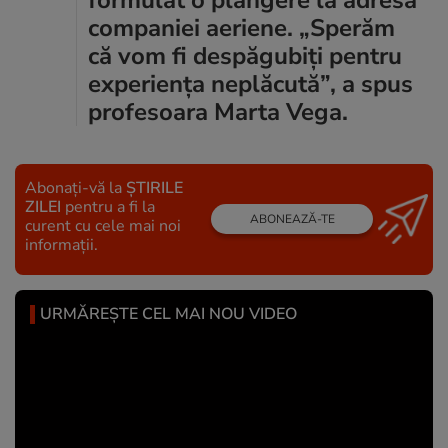
companiei aeriene. „Sperăm
că vom fi despăgubiți pentru
experiența neplăcută”, a spus
profesoara Marta Vega.
Abonați-vă la
ȘTIRILE
ZILEI
pentru a fi la
ABONEAZĂ-TE
curent cu cele mai noi
informații.
URMĂREȘTE CEL MAI NOU VIDEO