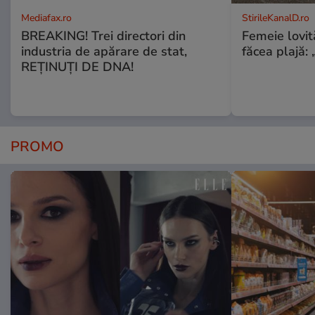
Mediafax.ro
StirileKanalD.ro
BREAKING! Trei directori din
Femeie lovit
industria de apărare de stat,
făcea plajă: „
REȚINUȚI DE DNA!
PROMO