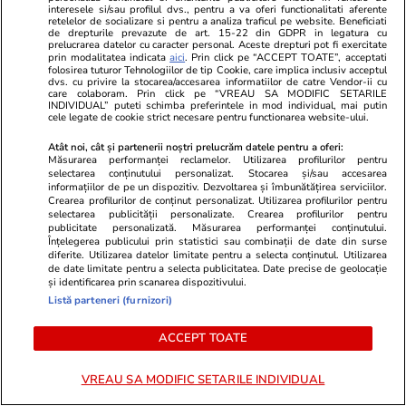
interesele si/sau profilul dvs., pentru a va oferi functionalitati aferente
retelelor de socializare si pentru a analiza traficul pe website. Beneficiati
Știri România
08:27
de drepturile prevazute de art. 15-22 din GDPR in legatura cu
prelucrarea datelor cu caracter personal. Aceste drepturi pot fi exercitate
Vremea se încălzește, dar nu
prin modalitatea indicata
aici
. Prin click pe “ACCEPT TOATE”, acceptati
folosirea tuturor Tehnologiilor de tip Cookie, care implica inclusiv acceptul
scăpăm de ploi și vijelii.
dvs. cu privire la stocarea/accesarea informatiilor de catre Vendor-ii cu
care colaboram. Prin click pe “VREAU SA MODIFIC SETARILE
Prognoza meteo ANM pentru
INDIVIDUAL” puteti schimba preferintele in mod individual, mai putin
cele legate de cookie strict necesare pentru functionarea website-ului.
perioada 27 iulie – 23 august
Atât noi, cât și partenerii noștri prelucrăm datele pentru a oferi:
2026
Măsurarea performanței reclamelor. Utilizarea profilurilor pentru
selectarea conținutului personalizat. Stocarea și/sau accesarea
informațiilor de pe un dispozitiv. Dezvoltarea și îmbunătățirea serviciilor.
Crearea profilurilor de conținut personalizat. Utilizarea profilurilor pentru
selectarea publicității personalizate. Crearea profilurilor pentru
Știri România
08:11
publicitate personalizată. Măsurarea performanței conținutului.
Înțelegerea publicului prin statistici sau combinații de date din surse
Criză de carburanți și TVA
diferite. Utilizarea datelor limitate pentru a selecta conținutul. Utilizarea
redus la 19%: ce spune Ilie
de date limitate pentru a selecta publicitatea. Date precise de geolocație
și identificarea prin scanarea dispozitivului.
Bolojan despre noul proiect de
Listă parteneri (furnizori)
lege introdus în regim de
ACCEPT TOATE
urgență la Senat
VREAU SA MODIFIC SETARILE INDIVIDUAL
Opinii
09:00