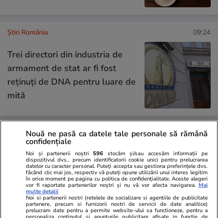
Știri România
09:24
Trei directori din industria de
armament de stat ar fi fost
reținuți de DNA pentru luare de
mită
Nouă ne pasă ca datele tale personale să rămână
Știri România
09:19
confidențiale
Ce faci ca să nu pierzi din
Noi și partenerii noștri
596
stocăm și/sau accesăm informații pe
dispozitivul dvs., precum identificatorii cookie unici pentru prelucrarea
datelor cu caracter personal. Puteți accepta sau gestiona preferințele dvs.
pensie, dacă ai pierdut carnetul
făcând clic mai jos, respectiv vă puteți opune utilizării unui interes legitim
în orice moment pe pagina cu politica de confidențialitate. Aceste alegeri
de muncă. Cum dovedești anii
vor fi raportate partenerilor noștri și nu vă vor afecta navigarea.
Mai
multe detalii
lucrați înainte de 2001
Noi si partenerii nostri (retelele de socializare si agentiile de publicitate
partenere, precum si furnizorii nostri de servicii de date analitice)
prelucram date pentru a permite website-ului sa functioneze, pentru a
personaliza continutul si anunturile publicitare afisate in functie de