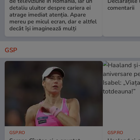
de televiziune în România, iar un
Declarațiile 
detaliu uluitor despre cariera ei
comentarii
atrage imediat atenția. Apare
mereu pe micul ecran, dar e altfel
decât își imaginează mulți
GSP
GSP.RO
GSP.RO