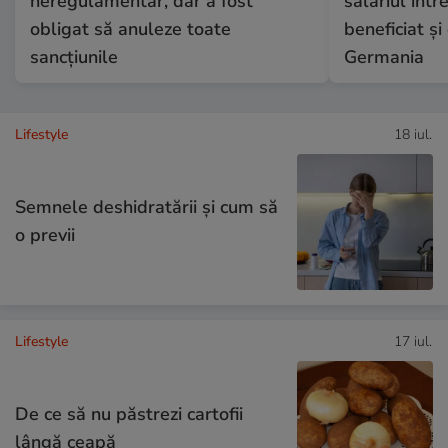
neregulamentar, dar a fost
salariul într
obligat să anuleze toate
beneficiat și 
sancțiunile
Germania
Lifestyle
18 iul.
Semnele deshidratării și cum să
o previi
Lifestyle
17 iul.
De ce să nu păstrezi cartofii
lângă ceapă