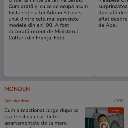
O mai ții minte pe Janine Sârbu?
Mirabela Gră
Cum arată și cu ce se ocupă acum
surprinzătoar
fosta soție a lui Adrian Sârbu și
flancată de 
unul dintre cele mai apreciate
aflat despre
modele din anii 90. A fost
de Apel
decorată recent de Ministerul
Culturii din Franța. Foto
MONDEN
Stiri Mondene
10:30
Cum a reacționat Jorge după ce
Exclusiv
s-a trezit cu unul dintre
apartamentele de la mare