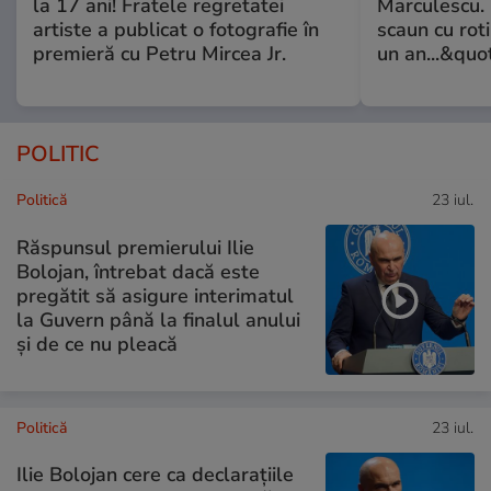
la 17 ani! Fratele regretatei
Marculescu. 
artiste a publicat o fotografie în
scaun cu rot
premieră cu Petru Mircea Jr.
un an...&quo
POLITIC
Politică
23 iul.
Răspunsul premierului Ilie
Bolojan, întrebat dacă este
pregătit să asigure interimatul
la Guvern până la finalul anului
și de ce nu pleacă
Politică
23 iul.
Ilie Bolojan cere ca declarațiile