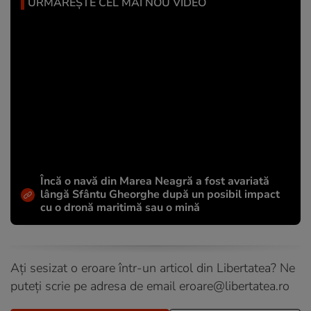
URMĂREȘTE CEL MAI NOU VIDEO
Încă o navă din Marea Neagră a fost avariată
lângă Sfântu Gheorghe după un posibil impact
cu o dronă maritimă sau o mină
Ați sesizat o eroare într-un articol din Libertatea? Ne
puteți scrie pe adresa de email
eroare@libertatea.ro