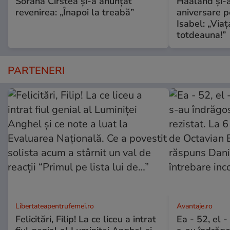
Sorana Cîrstea și-a anunțat
Haaland și-a
revenirea: „Înapoi la treabă”
aniversare pe
Isabel: „Via
totdeauna!”
PARTENERI
Libertateapentrufemei.ro
Avantaje.ro
Felicitări, Filip! La ce liceu a intrat
Ea - 52, el 