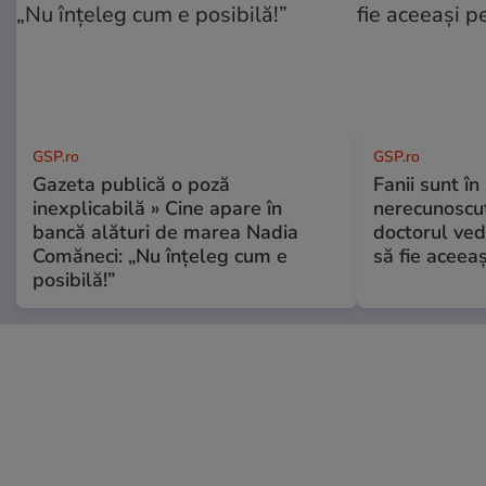
GSP.ro
GSP.ro
Gazeta publică o poză
Fanii sunt în 
inexplicabilă » Cine apare în
nerecunoscut
bancă alături de marea Nadia
doctorul ved
Comăneci: „Nu înțeleg cum e
să fie aceea
posibilă!”