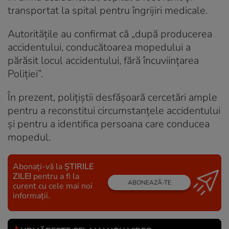
transportat la spital pentru îngrijiri medicale.
Autoritățile au confirmat că „după producerea
accidentului, conducătoarea mopedului a
părăsit locul accidentului, fără încuviinţarea
Poliţiei”.
În prezent, polițiștii desfășoară cercetări ample
pentru a reconstitui circumstanțele accidentului
și pentru a identifica persoana care conducea
mopedul.
Abonați-vă la
ȘTIRILE
ZILEI
pentru a fi la
ABONEAZĂ-TE
curent cu cele mai noi
informații.