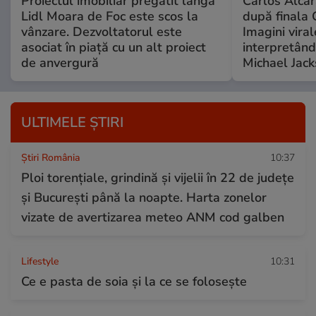
Proiectul imobiliar pregătit lângă
Carlos Alcar
Lidl Moara de Foc este scos la
după finala 
vânzare. Dezvoltatorul este
Imagini viral
asociat în piață cu un alt proiect
interpretând
de anvergură
Michael Jac
ULTIMELE ȘTIRI
Știri România
10:37
Ploi torențiale, grindină și vijelii în 22 de județe
și București până la noapte. Harta zonelor
vizate de avertizarea meteo ANM cod galben
Lifestyle
10:31
Ce e pasta de soia și la ce se folosește