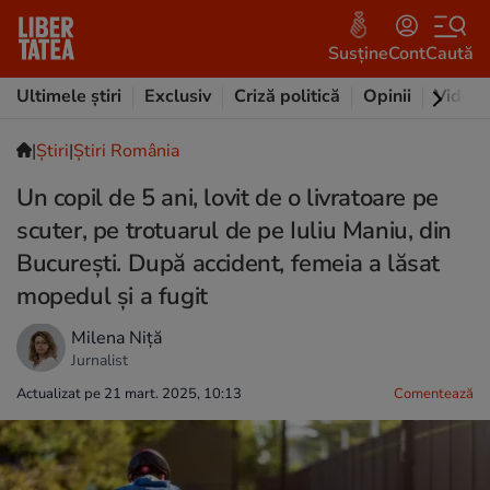
Susține
Cont
Caută
Ultimele știri
Exclusiv
Criză politică
Opinii
Video
|
Ştiri
|
Știri România
Un copil de 5 ani, lovit de o livratoare pe
scuter, pe trotuarul de pe Iuliu Maniu, din
București. După accident, femeia a lăsat
mopedul și a fugit
Milena Niță
Jurnalist
Actualizat pe 21 mart. 2025, 10:13
Comentează