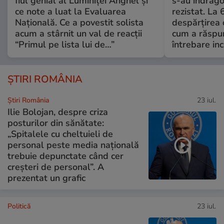
fiul genial al Luminiței Anghel și
s-au îndrăgos
ce note a luat la Evaluarea
rezistat. La 
Națională. Ce a povestit solista
despărțirea 
acum a stârnit un val de reacții
cum a răspu
“Primul pe lista lui de…”
întrebare i
ȘTIRI ROMÂNIA
Știri România
23 iul.
Ilie Bolojan, despre criza
posturilor din sănătate:
„Spitalele cu cheltuieli de
personal peste media națională
trebuie depunctate când cer
creșteri de personal”. A
prezentat un grafic
Politică
23 iul.