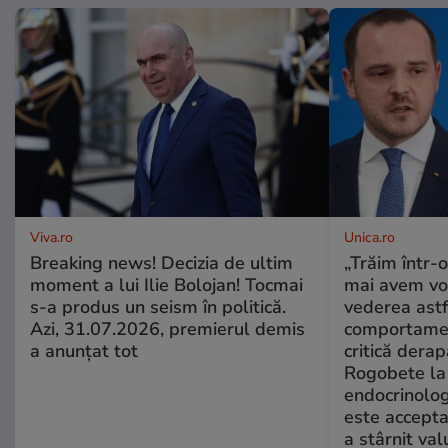
Viva.ro
Unica.ro
Breaking news! Decizia de ultim
„Trăim într-
moment a lui Ilie Bolojan! Tocmai
mai avem vo
s-a produs un seism în politică.
vederea astf
Azi, 31.07.2026, premierul demis
comportamen
a anunțat tot
critică derap
Rogobete la
endocrinolog
este accepta
a stârnit valu