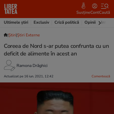
Susține
Cont
Caută
Ultimele știri
Exclusiv
Criză politică
Opinii
Intervi
|
Ştiri
|
Știri Externe
Coreea de Nord s-ar putea confrunta cu un
deficit de alimente în acest an
Ramona Drăghici
Actualizat pe 16 iun. 2021, 12:42
Comentează