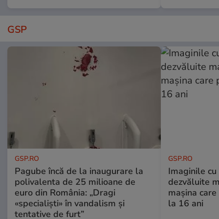
GSP
GSP.RO
GSP.RO
Pagube încă de la inaugurare la
Imaginile cu
polivalenta de 25 milioane de
dezvăluite m
euro din România: „Dragi
mașina care 
«specialiști» în vandalism și
la 16 ani
tentative de furt”