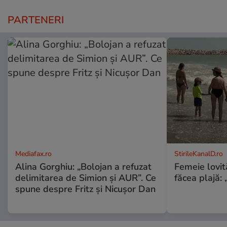
PARTENERI
Mediafax.ro
StirileKanalD.ro
Alina Gorghiu: „Bolojan a refuzat
Femeie lovit
delimitarea de Simion și AUR”. Ce
făcea plajă: „
spune despre Fritz și Nicușor Dan