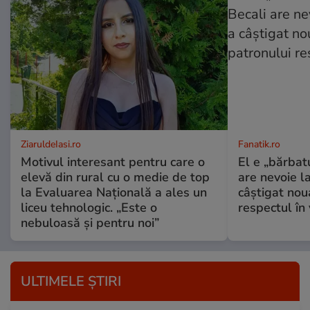
ZiaruldeIasi.ro
Fanatik.ro
Motivul interesant pentru care o
El e „bărbatu
elevă din rural cu o medie de top
are nevoie l
la Evaluarea Națională a ales un
câștigat nou
liceu tehnologic. „Este o
respectul în 
nebuloasă și pentru noi”
ULTIMELE ȘTIRI