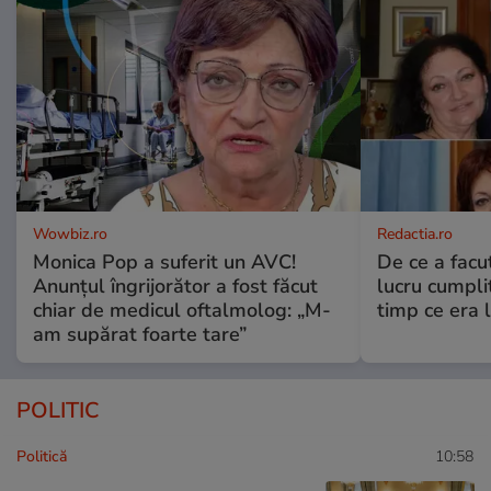
Wowbiz.ro
Redactia.ro
Monica Pop a suferit un AVC!
De ce a fac
Anunțul îngrijorător a fost făcut
lucru cumplit
chiar de medicul oftalmolog: „M-
timp ce era 
am supărat foarte tare”
POLITIC
Politică
10:58