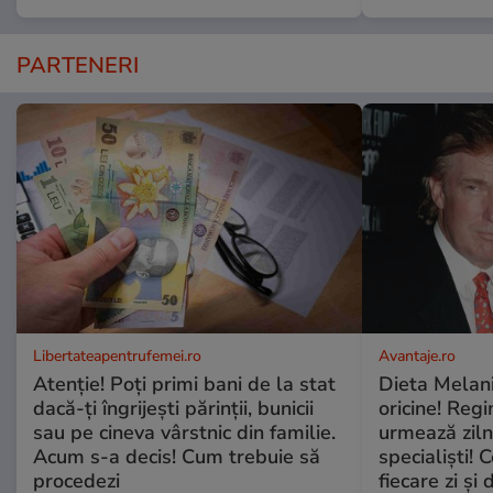
PARTENERI
Libertateapentrufemei.ro
Avantaje.ro
Atenție! Poți primi bani de la stat
Dieta Melan
dacă-ți îngrijești părinții, bunicii
oricine! Regi
sau pe cineva vârstnic din familie.
urmează zilni
Acum s-a decis! Cum trebuie să
specialiști! 
procedezi
fiecare zi și 