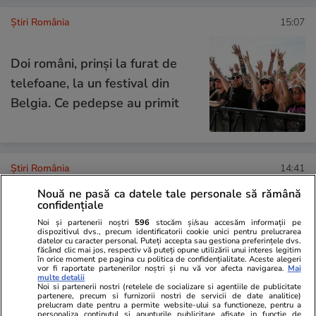
Știri România
15:07
Doi români, prinși la furat de
telefoane, la un festival din
Belgia. Ce pedepse au primit
Știri România
14:41
Sorin Rîndașu despre Centrala
Nouă ne pasă ca datele tale personale să rămână
confidențiale
Nucleară de la Cernavodă, în
Noi și partenerii noștri
596
stocăm și/sau accesăm informații pe
condițiile în care Dunărea a
dispozitivul dvs., precum identificatorii cookie unici pentru prelucrarea
datelor cu caracter personal. Puteți accepta sau gestiona preferințele dvs.
secat: „Sunt două săptămâni în
făcând clic mai jos, respectiv vă puteți opune utilizării unui interes legitim
în orice moment pe pagina cu politica de confidențialitate. Aceste alegeri
care trebuie găsite soluții”
vor fi raportate partenerilor noștri și nu vă vor afecta navigarea.
Mai
multe detalii
Noi si partenerii nostri (retelele de socializare si agentiile de publicitate
partenere, precum si furnizorii nostri de servicii de date analitice)
prelucram date pentru a permite website-ului sa functioneze, pentru a
Știri România
13:58
personaliza continutul si anunturile publicitare afisate in functie de