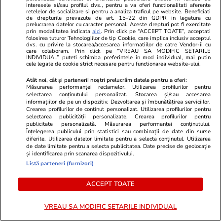
interesele si/sau profilul dvs., pentru a va oferi functionalitati aferente
retelelor de socializare si pentru a analiza traficul pe website. Beneficiati
de drepturile prevazute de art. 15-22 din GDPR in legatura cu
Românii vor ieși la pensie la 67
prelucrarea datelor cu caracter personal. Aceste drepturi pot fi exercitate
prin modalitatea indicata
aici
. Prin click pe “ACCEPT TOATE”, acceptati
de ani, cele mai afectate vor fi
folosirea tuturor Tehnologiilor de tip Cookie, care implica inclusiv acceptul
dvs. cu privire la stocarea/accesarea informatiilor de catre Vendor-ii cu
femeile: când se schimbă
care colaboram. Prin click pe “VREAU SA MODIFIC SETARILE
INDIVIDUAL” puteti schimba preferintele in mod individual, mai putin
radical legea
cele legate de cookie strict necesare pentru functionarea website-ului.
Atât noi, cât și partenerii noștri prelucrăm datele pentru a oferi:
Măsurarea performanței reclamelor. Utilizarea profilurilor pentru
selectarea conținutului personalizat. Stocarea și/sau accesarea
Opinii
10:46
informațiilor de pe un dispozitiv. Dezvoltarea și îmbunătățirea serviciilor.
Crearea profilurilor de conținut personalizat. Utilizarea profilurilor pentru
selectarea publicității personalizate. Crearea profilurilor pentru
publicitate personalizată. Măsurarea performanței conținutului.
Înțelegerea publicului prin statistici sau combinații de date din surse
Dizident conservator sau
diferite. Utilizarea datelor limitate pentru a selecta conținutul. Utilizarea
de date limitate pentru a selecta publicitatea. Date precise de geolocație
trădător?
și identificarea prin scanarea dispozitivului.
Listă parteneri (furnizori)
ACCEPT TOATE
Opinii
08:00
VREAU SA MODIFIC SETARILE INDIVIDUAL