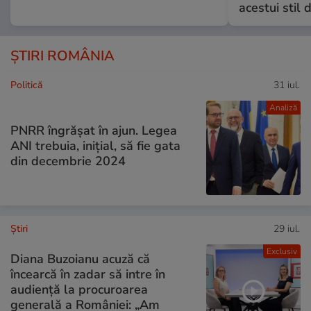
acestui stil 
ȘTIRI ROMÂNIA
Politică
31 iul.
Analiză
PNRR îngrășat în ajun. Legea
ANI trebuia, inițial, să fie gata
din decembrie 2024
Ştiri
29 iul.
Exclusiv
Diana Buzoianu acuză că
încearcă în zadar să intre în
audiență la procuroarea
generală a României: „Am