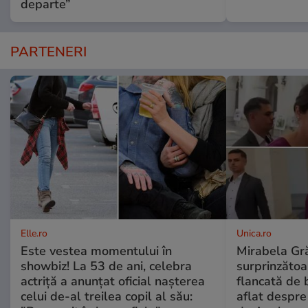
departe”
PARTENERI
Elle.ro
Unica.ro
Este vestea momentului în
Mirabela Gră
showbiz! La 53 de ani, celebra
surprinzătoar
actriță a anunțat oficial nașterea
flancată de 
celui de-al treilea copil al său:
aflat despre