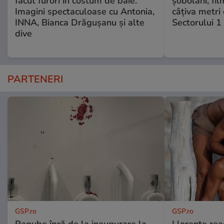
făcut furori în costum de baie.
șobolani, fi
Imagini spectaculoase cu Antonia,
câțiva metri
INNA, Bianca Drăgușanu și alte
Sectorului 1
dive
PARTENERI
GSP.ro
GSP.ro
Pagube încă de la inaugurare la
Llorente rea