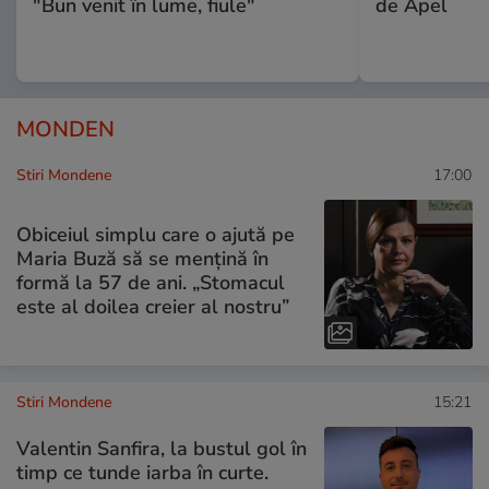
"Bun venit în lume, fiule"
de Apel
MONDEN
Stiri Mondene
17:00
Obiceiul simplu care o ajută pe
Maria Buză să se mențină în
formă la 57 de ani. „Stomacul
este al doilea creier al nostru”
Stiri Mondene
15:21
Valentin Sanfira, la bustul gol în
timp ce tunde iarba în curte.