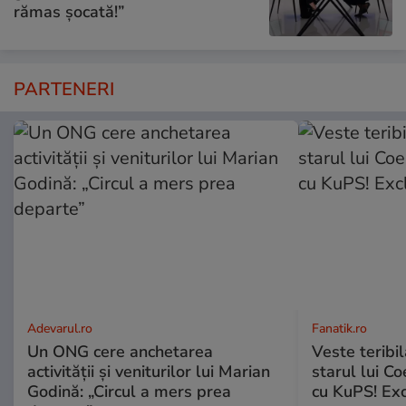
rămas șocată!”
PARTENERI
Adevarul.ro
Fanatik.ro
Un ONG cere anchetarea
Veste teribi
activității și veniturilor lui Marian
starul lui Co
Godină: „Circul a mers prea
cu KuPS! Exc