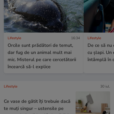
Lifestyle
16:34
Lifestyle
Orcile sunt prădători de temut,
De ce să nu 
dar fug de un animal mult mai
cu șlapi. Un
mic. Misterul pe care cercetătorii
întâmplă în 
încearcă să-l explice
Lifestyle
30 iul.
Ce vase de gătit îți trebuie dacă
te muți singur – ustensile pe