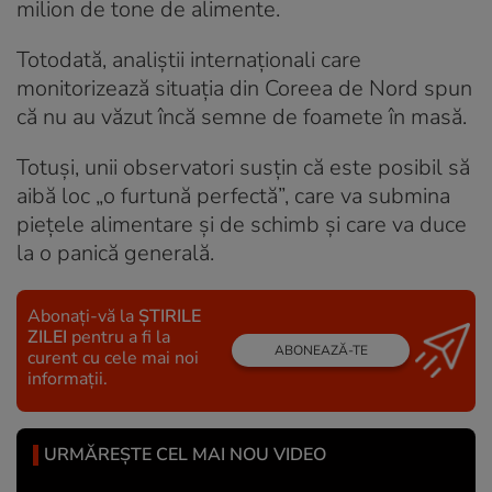
milion de tone de alimente.
Totodată, analiștii internaționali care
monitorizează situația din Coreea de Nord spun
că nu au văzut încă semne de foamete în masă.
Totuși, unii observatori susțin că este posibil să
aibă loc „o furtună perfectă”, care va submina
pieţele alimentare şi de schimb şi care va duce
la o panică generală.
Abonați-vă la
ȘTIRILE
ZILEI
pentru a fi la
ABONEAZĂ-TE
curent cu cele mai noi
informații.
URMĂREȘTE CEL MAI NOU VIDEO